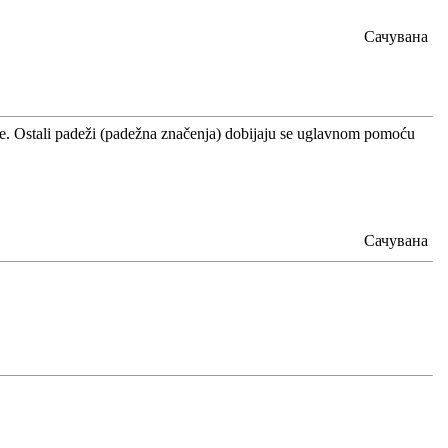
Сачувана
ođe. Ostali padeži (padežna značenja) dobijaju se uglavnom pomoću
Сачувана