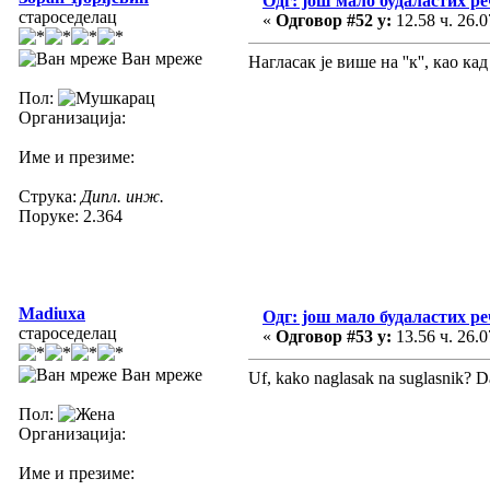
Одг: још мало будаластих р
староседелац
«
Одговор #52 у:
12.58 ч. 26.0
Ван мреже
Нагласак је више на ''к'', као к
Пол:
Организација:
Име и презиме:
Струка:
Дипл. инж.
Поруке: 2.364
Madiuxa
Одг: још мало будаластих р
староседелац
«
Одговор #53 у:
13.56 ч. 26.0
Ван мреже
Uf, kako naglasak na suglasnik? D
Пол:
Организација:
Име и презиме: