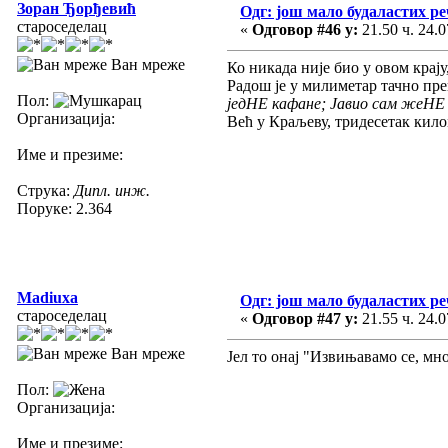
Зоран Ђорђевић
Одг: још мало будаластих р
староседелац
«
Одговор #46 у:
21.50 ч. 24.0
Ван мреже
Ко никада није био у овом крају,
Радош је у милиметар тачно пре
Пол:
једНЕ кафане; Јавио сам жеНЕ д
Организација:
Већ у Краљеву, тридесетак кило
Име и презиме:
Струка:
Дипл. инж.
Поруке: 2.364
Madiuxa
Одг: још мало будаластих р
староседелац
«
Одговор #47 у:
21.55 ч. 24.0
Ван мреже
Јел то онај "Извињавамо се, мн
Пол:
Организација:
Име и презиме: