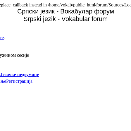
replace_callback instead in /home/vokab/public_html/forum/Sources/Loa
Српски језик - Вокабулар форум
Srpski jezik - Vokabular forum
те
.
дужином сесије
-
Језичке недоумице
ање
Регистрација