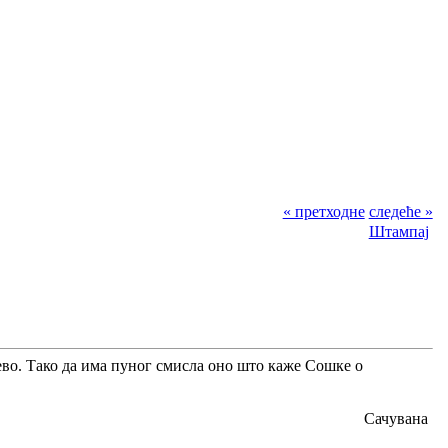
« претходне
следеће »
Штампај
ево. Тако да има пуног смисла оно што каже Сошке о
Сачувана