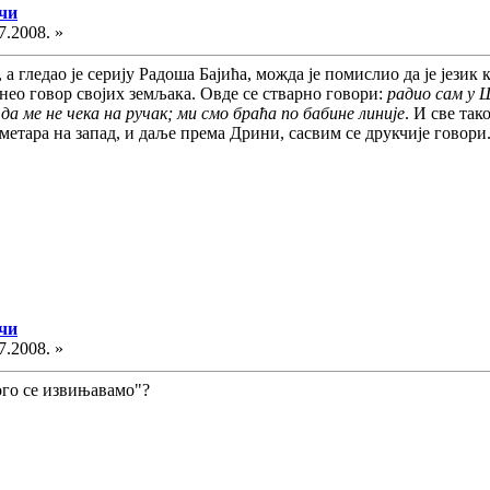
ечи
7.2008. »
 а гледао је серију Радоша Бајића, можда је помислио да је језик
нео говор својих земљака. Овде се стварно говори:
радио сам у Ш
а ме не чека на ручак; ми смо браћа по бабине линије
. И све так
метара на запад, и даље према Дрини, сасвим се друкчије говори
ечи
7.2008. »
ого се извињавамо"?