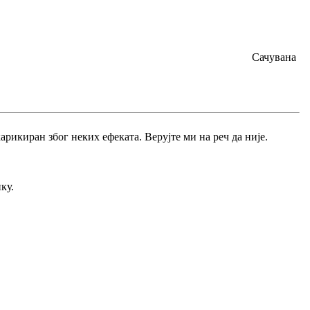
Сачувана
 карикиран због неких ефеката. Верујте ми на реч да није.
.
ку.