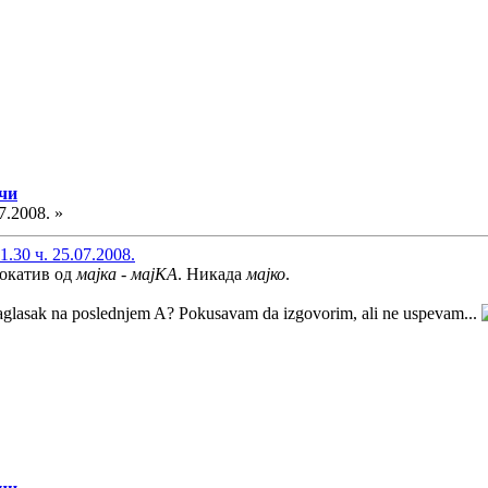
ечи
7.2008. »
.30 ч. 25.07.2008.
вокатив од
мајка
-
мајКА
. Никада
мајко
.
aglasak na poslednjem A? Pokusavam da izgovorim, ali ne uspevam...