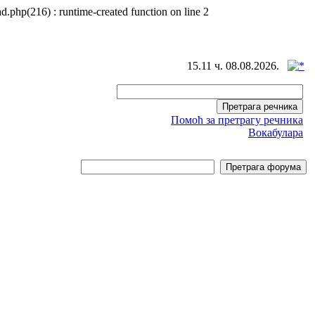
d.php(216) : runtime-created function on line 2
15.11 ч. 08.08.2026.
Помоћ за претрагу речника
Вокабулара