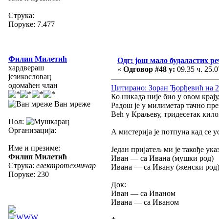
Струка:
Поруке: 7.477
Филип Милетић
Одг: још мало будаластих р
хардвераш
«
Одговор #48 у:
09.35 ч. 25.0
језикословац
одомаћен члан
Цитирано: Зоран Ђорђевић на 21
Ко никада није био у овом крају,
Ван мреже
Радош је у милиметар тачно прен
Већ у Краљеву, тридесетак кило
Пол:
Организација:
А мистерија је потпуна кад се у
Име и презиме:
Један пријатељ ми је такође ука
Филип Милетић
Иван — са Ивана (мушки род)
Струка:
електротехничар
Ивана — са Ивану (женски род
Поруке: 230
Док:
Иван — са Иваном
Ивана — са Иваном