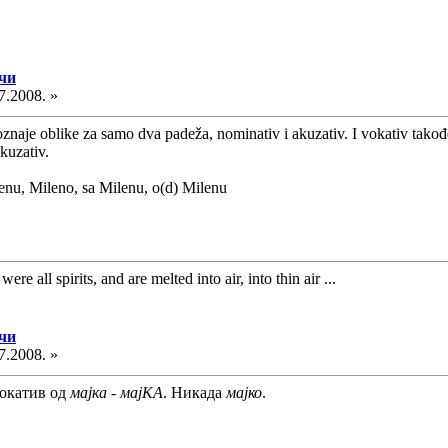
ечи
7.2008. »
oznaje oblike za samo dva padeža, nominativ i akuzativ. I vokativ tak
kuzativ.
enu, Mileno, sa Milenu, o(d) Milenu
ere all spirits, and are melted into air, into thin air ...
ечи
7.2008. »
вокатив од
мајка
-
мајКА
. Никада
мајко
.