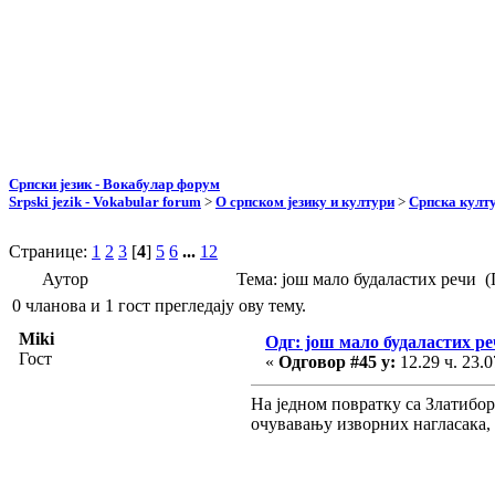
Српски језик - Вокабулар форум
Srpski jezik - Vokabular forum
>
О српском језику и култури
>
Српска култу
Странице:
1
2
3
[
4
]
5
6
...
12
Аутор
Тема: још мало будаластих речи 
0 чланова и 1 гост прегледају ову тему.
Miki
Одг: још мало будаластих р
Гост
«
Одговор #45 у:
12.29 ч. 23.0
На једном повратку са Златибор
очувавању изворних нагласака, 