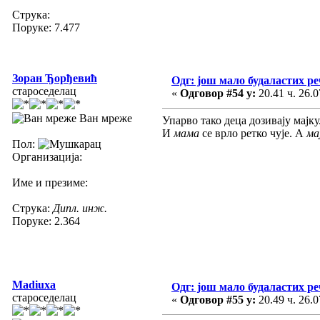
Струка:
Поруке: 7.477
Зоран Ђорђевић
Одг: још мало будаластих р
староседелац
«
Одговор #54 у:
20.41 ч. 26.0
Ван мреже
Упарво тако деца дозивају мајку.
И
мама
се врло ретко чује. А
ма
Пол:
Организација:
Име и презиме:
Струка:
Дипл. инж.
Поруке: 2.364
Madiuxa
Одг: још мало будаластих р
староседелац
«
Одговор #55 у:
20.49 ч. 26.0