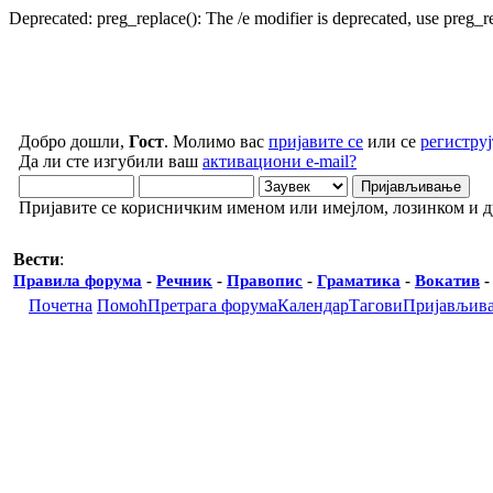
Deprecated: preg_replace(): The /e modifier is deprecated, use preg_
Добро дошли,
Гост
. Молимо вас
пријавите се
или се
региструј
Да ли сте изгубили ваш
активациони e-mail?
Пријавите се корисничким именом или имејлом, лозинком и 
Вести
:
Правила форума
-
Речник
-
Правопис
-
Граматика
-
Вокатив
Почетна
Помоћ
Претрага форума
Календар
Тагови
Пријављив