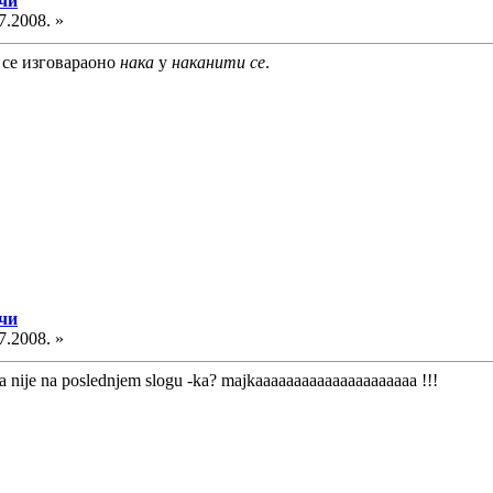
ечи
7.2008. »
ад се изговараоно
нака
у
наканити се
.
ечи
7.2008. »
a nije na poslednjem slogu -ka? majkaaaaaaaaaaaaaaaaaaaaa !!!