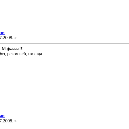
ечи
7.2008. »
 Мајкаааа!!!
јко
, рекох већ, никада.
ечи
7.2008. »