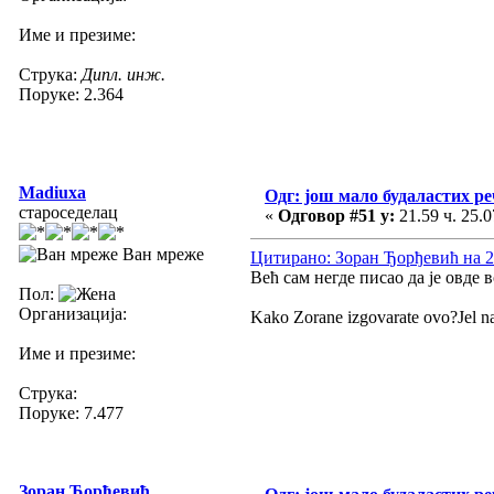
Име и презиме:
Струка:
Дипл. инж.
Поруке: 2.364
Madiuxa
Одг: још мало будаластих р
староседелац
«
Одговор #51 у:
21.59 ч. 25.0
Ван мреже
Цитирано: Зоран Ђорђевић на 21
Већ сам негде писао да је овде 
Пол:
Организација:
Kako Zorane izgovarate ovo?Jel n
Име и презиме:
Струка:
Поруке: 7.477
Зоран Ђорђевић