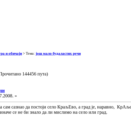
ра и обичаји
> Тема:
још мало будаластих речи
(Прочитано 144456 пута)
ечи
7.2008. »
а сам сазнао да постоји село КраљЕво, а град је, наравно, КрАљ
иначе се не би знало да ли мислимо на село или град.