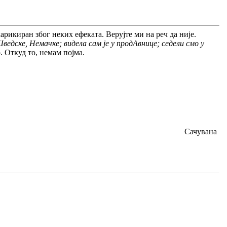
 карикиран због неких ефеката. Верујте ми на реч да није.
ведске, Немачке; видела сам је у продАвнице; седели смо у
о. Откуд то, немам појма.
.
Сачувана