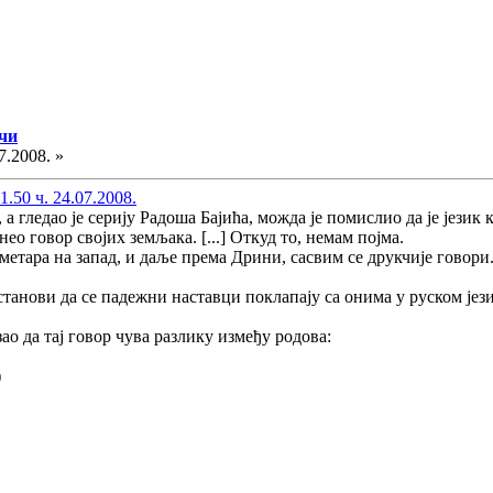
ечи
7.2008. »
.50 ч. 24.07.2008.
 а гледао је серију Радоша Бајића, можда је помислио да је језик
ео говор својих земљака. [...] Откуд то, немам појма.
метара на запад, и даље према Дрини, сасвим се друкчије говори
станови да се падежни наставци поклапају са онима у руском јези
зао да тај говор чува разлику између родова:
)