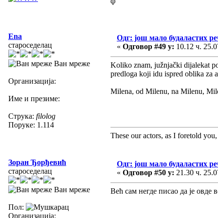
ф
Ena
Одг: још мало будаластих р
староседелац
«
Одговор #49 у:
10.12 ч. 25.0
Ван мреже
Koliko znam, južnjački dijalekat p
predloga koji idu ispred oblika za a
Организација:
Milena, od Milenu, na Milenu, Mil
Име и презиме:
Струка:
filolog
Поруке: 1.114
These our actors, as I foretold you, w
Зоран Ђорђевић
Одг: још мало будаластих р
староседелац
«
Одговор #50 у:
21.30 ч. 25.0
Ван мреже
Већ сам негде писао да је овде 
Пол:
Организација: