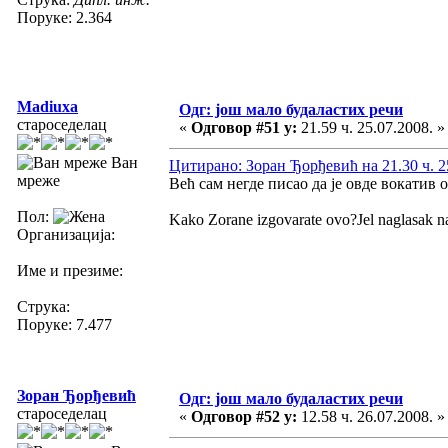
Поруке: 2.364
Madiuxa
Одг: још мало будаластих речи
староседелац
«
Одговор #51 у:
21.59 ч. 25.07.2008. »
Ван
Цитирано: Зоран Ђорђевић на 21.30 ч. 2
мреже
Већ сам негде писао да је овде вокатив 
Пол:
Kako Zorane izgovarate ovo?Jel naglasak n
Организација:
Име и презиме:
Струка:
Поруке: 7.477
Зоран Ђорђевић
Одг: још мало будаластих речи
староседелац
«
Одговор #52 у:
12.58 ч. 26.07.2008. »