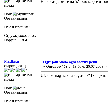
Ван
Нагласак је више на ''к'', као кад се изг
мреже
Пол:
Организација:
Име и презиме:
Струка:
Дипл. инж.
Поруке: 2.364
Madiuxa
Одг: још мало будаластих речи
староседелац
«
Одговор #53 у:
13.56 ч. 26.07.2008. »
Ван
Uf, kako naglasak na suglasnik? Da nije na
мреже
Пол:
Организација:
Име и презиме: