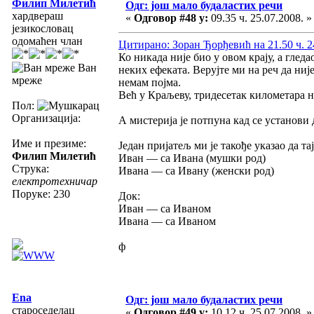
Филип Милетић
Одг: још мало будаластих речи
хардвераш
«
Одговор #48 у:
09.35 ч. 25.07.2008. »
језикословац
одомаћен члан
Цитирано: Зоран Ђорђевић на 21.50 ч. 2
Ко никада није био у овом крају, а гледа
Ван
неких ефеката. Верујте ми на реч да није
мреже
немам појма.
Већ у Краљеву, тридесетак километара н
Пол:
Организација:
А мистерија је потпуна кад се установи 
Име и презиме:
Један пријатељ ми је такође указао да та
Филип Милетић
Иван — са Ивана (мушки род)
Струка:
Ивана — са Ивану (женски род)
електротехничар
Поруке: 230
Док:
Иван — са Иваном
Ивана — са Иваном
ф
Ena
Одг: још мало будаластих речи
староседелац
«
Одговор #49 у:
10.12 ч. 25.07.2008. »