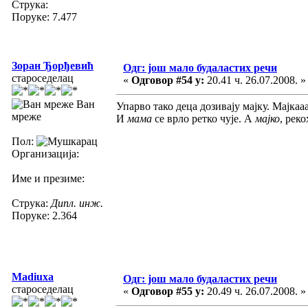
Струка:
Поруке: 7.477
Зоран Ђорђевић
Одг: још мало будаластих речи
староседелац
«
Одговор #54 у:
20.41 ч. 26.07.2008. »
Ван
Упарво тако деца дозивају мајку. Мајкааа
мреже
И
мама
се врло ретко чује. А
мајко
, реко
Пол:
Организација:
Име и презиме:
Струка:
Дипл. инж.
Поруке: 2.364
Madiuxa
Одг: још мало будаластих речи
староседелац
«
Одговор #55 у:
20.49 ч. 26.07.2008. »