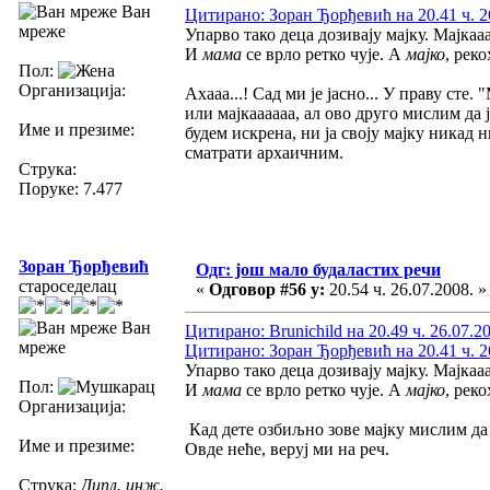
Ван
Цитирано: Зоран Ђорђевић на 20.41 ч. 2
мреже
Упарво тако деца дозивају мајку. Мајкааа
И
мама
се врло ретко чује. А
мајко
, реко
Пол:
Организација:
Ахааа...! Сад ми је јасно... У праву сте
или мајкаааааа, ал ово друго мислим да 
Име и презиме:
будем искрена, ни ја своју мајку никад н
сматрати архаичним.
Струка:
Поруке: 7.477
Зоран Ђорђевић
Одг: још мало будаластих речи
староседелац
«
Одговор #56 у:
20.54 ч. 26.07.2008. »
Ван
Цитирано: Brunichild на 20.49 ч. 26.07.2
мреже
Цитирано: Зоран Ђорђевић на 20.41 ч. 2
Упарво тако деца дозивају мајку. Мајкааа
Пол:
И
мама
се врло ретко чује. А
мајко
, реко
Организација:
Кад дете озбиљно зове мајку мислим да 
Име и презиме:
Овде неће, веруј ми на реч.
Струка:
Дипл. инж.