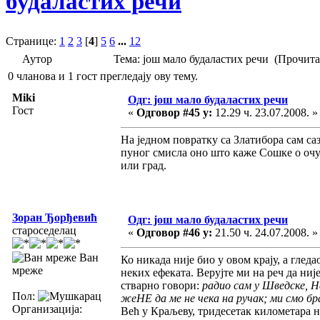
будаластих речи
Странице:
1
2
3
[
4
]
5
6
...
12
Аутор
Тема: још мало будаластих речи (Прочита
0 чланова и 1 гост прегледају ову тему.
Miki
Одг: још мало будаластих речи
Гост
«
Одговор #45 у:
12.29 ч. 23.07.2008. »
На једном повратку са Златибора сам са
пуног смисла оно што каже Сошке о очув
или град.
Зоран Ђорђевић
Одг: још мало будаластих речи
староседелац
«
Одговор #46 у:
21.50 ч. 24.07.2008. »
Ван
Ко никада није био у овом крају, а гледа
мреже
неких ефеката. Верујте ми на реч да ниј
стварно говори:
радио сам у Шведске, Не
Пол:
жеНЕ да ме не чека на ручак; ми смо бр
Организација:
Већ у Краљеву, тридесетак километара н