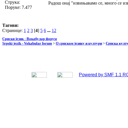
Струка:
Радош онај "извињавамо се, много се и
Поруке: 7.477
Тагови:
Странице:
1
2
3
[
4
]
5
6
...
12
Српски језик - Вокабулар форум
Srpski jezik - Vokabular forum
>
О српском језику и култури
>
Српска култу
Powered by SMF 1.1 R