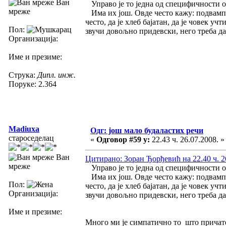
Ван
Управо је то једна од специфичности 
мреже
Има их још. Овде често кажу: подвампир
често, да је хлеб бајатан, да је човек уч
Пол:
звучи довољно придевски, него треба да и
Организација:
Име и презиме:
Струка:
Дипл. инж.
Поруке: 2.364
Madiuxa
Одг: још мало будаластих речи
староседелац
«
Одговор #59 у:
22.43 ч. 26.07.2008. »
Ван
Цитирано: Зоран Ђорђевић на 22.40 ч. 2
мреже
Управо је то једна од специфичности 
Има их још. Овде често кажу: подвампир
Пол:
често, да је хлеб бајатан, да је човек уч
Организација:
звучи довољно придевски, него треба да и
Име и презиме:
Много ми је симпатично то што причате