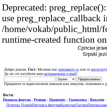
Deprecated: preg_replace():
use preg_replace_callback i
/home/vokab/public_html/f
runtime-created function on
Српски јези
Srpski jez
Добро дошли,
Гост
. Молимо вас
пријавите се
или се
региструј
Да ли сте изгубили ваш
активациони e-mail?
Пријавите се корисничким именом или имејлом, лозинком и 
Вести
:
Правила форума
-
Речник
-
Правопис
-
Граматика
-
Вокатив
Почетна
Помоћ
Претрага форума
Календар
Тагови
Пријављив