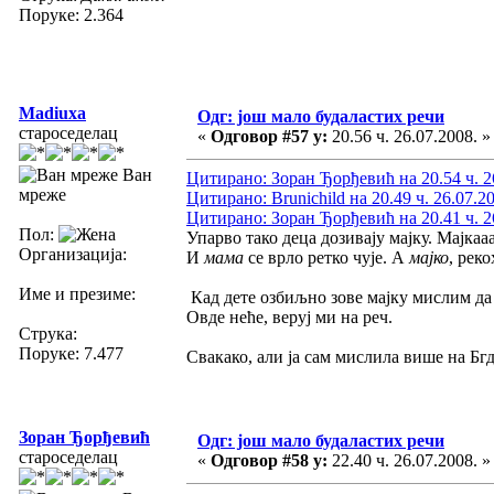
Поруке: 2.364
Madiuxa
Одг: још мало будаластих речи
староседелац
«
Одговор #57 у:
20.56 ч. 26.07.2008. »
Ван
Цитирано: Зоран Ђорђевић на 20.54 ч. 2
мреже
Цитирано: Brunichild на 20.49 ч. 26.07.2
Цитирано: Зоран Ђорђевић на 20.41 ч. 2
Пол:
Упарво тако деца дозивају мајку. Мајкааа
Организација:
И
мама
се врло ретко чује. А
мајко
, реко
Име и презиме:
Кад дете озбиљно зове мајку мислим да 
Овде неће, веруј ми на реч.
Струка:
Поруке: 7.477
Свакако, али ја сам мислила више на Бгд
Зоран Ђорђевић
Одг: још мало будаластих речи
староседелац
«
Одговор #58 у:
22.40 ч. 26.07.2008. »