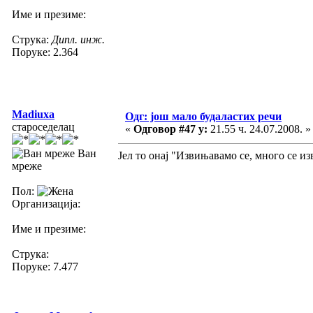
Име и презиме:
Струка:
Дипл. инж.
Поруке: 2.364
Madiuxa
Одг: још мало будаластих речи
староседелац
«
Одговор #47 у:
21.55 ч. 24.07.2008. »
Ван
Јел то онај "Извињавамо се, много се и
мреже
Пол:
Организација:
Име и презиме:
Струка:
Поруке: 7.477