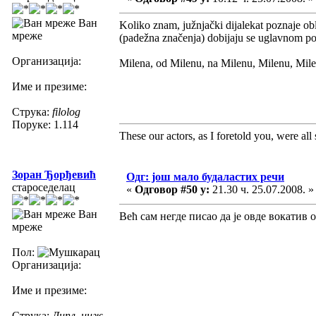
Ван
Koliko znam, južnjački dijalekat poznaje obl
мреже
(padežna značenja) dobijaju se uglavnom pom
Организација:
Milena, od Milenu, na Milenu, Milenu, Mile
Име и презиме:
Струка:
filolog
Поруке: 1.114
These our actors, as I foretold you, were all sp
Зоран Ђорђевић
Одг: још мало будаластих речи
староседелац
«
Одговор #50 у:
21.30 ч. 25.07.2008. »
Ван
Већ сам негде писао да је овде вокатив 
мреже
Пол:
Организација:
Име и презиме:
Струка:
Дипл. инж.