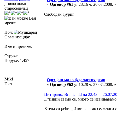
језикословац
«
Одговор #61 у:
23.16 ч. 26.07.2008. »
староседелац
Слободан Ђурић.
Ван
мреже
Пол:
Организација:
Име и презиме:
Струка:
Поруке: 1.457
Miki
Одг: још мало будаластих речи
Гост
«
Одговор #62 у:
10.28 ч. 27.07.2008. »
Цитирано: Brunichild на 22.43 ч. 26.07.2
..."извињавамо се, м
н
ого се извињавамо"
Хтела си рећи: „Извињавамо се, м
л
ого 