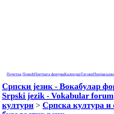
Почетна
Помоћ
Претрага форума
Календар
Тагови
Пријављив
Српски језик - Вокабулар ф
Srpski jezik - Vokabular forum
култури
>
Српска култура и 