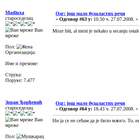
Madiuxa
Одг: још мало будаластих речи
староседелац
«
Одговор #63 у:
10.50 ч. 27.07.2008. »
Ван
Moze biti, al meni je nekako u secanju ostal
мреже
Пол:
Организација:
Име и презиме:
Струка:
Поруке: 7.477
Зоран Ђорђевић
Одг: још мало будаластих речи
староседелац
«
Одговор #64 у:
18.43 ч. 27.07.2008. »
Ван
Ни ја се не сећам да је било м
л
ого. То, и
мреже
Пол: