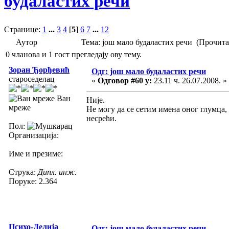
будаластих речи
Странице:
1
...
3
4
[
5
]
6
7
...
12
Аутор
Тема: још мало будаластих речи (Прочита
0 чланова и 1 гост прегледају ову тему.
Зоран Ђорђевић
Одг: још мало будаластих речи
староседелац
«
Одговор #60 у:
23.11 ч. 26.07.2008. »
Ван
Није.
мреже
Не могу да се сетим имена оног глумца, 
несрећи.
Пол:
Организација:
Име и презиме:
Струка:
Дипл. инж.
Поруке: 2.364
Психо-Делија
Одг: још мало будаластих речи