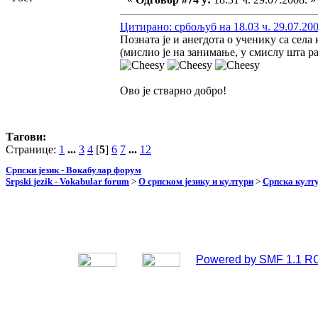
Цитирано: србољуб на 18.03 ч. 29.07.200
Позната је и анегдота о ученику са села
(мислио је на занимање, у смислу шта ра
Ово је стварно добро!
Тагови:
Странице:
1
...
3
4
[
5
]
6
7
...
12
Српски језик - Вокабулар форум
Srpski jezik - Vokabular forum
>
О српском језику и култури
>
Српска култу
Powered by SMF 1.1 R