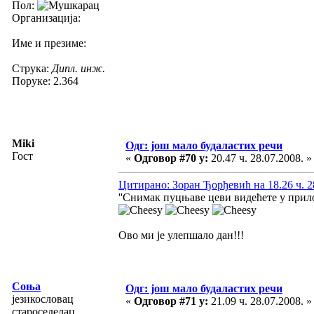
Пол:
Организација:
Име и презиме:
Струка:
Дипл. инж.
Поруке: 2.364
Miki
Одг: још мало будаластих речи
Гост
«
Одговор #70 у:
20.47 ч. 28.07.2008. »
Цитирано: Зоран Ђорђевић на 18.26 ч. 2
''Снимак пуцњаве цеви видећете у прилог
Ово ми је улепшало дан!!!
Соња
Одг: још мало будаластих речи
језикословац
«
Одговор #71 у:
21.09 ч. 28.07.2008. »
староседелац