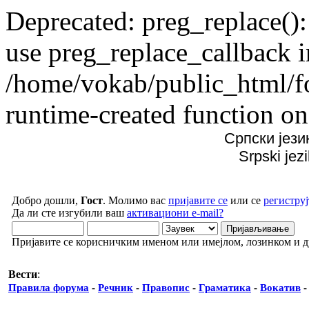
Deprecated: preg_replace():
use preg_replace_callback i
/home/vokab/public_html/f
runtime-created function on
Српски јези
Srpski jez
Добро дошли,
Гост
. Молимо вас
пријавите се
или се
региструј
Да ли сте изгубили ваш
активациони e-mail?
Пријавите се корисничким именом или имејлом, лозинком и 
Вести
:
Правила форума
-
Речник
-
Правопис
-
Граматика
-
Вокатив