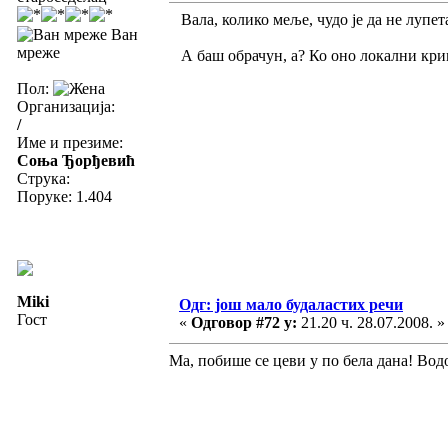
Вала, колико меље, чудо је да не лупета
Ван
мреже
А баш обрачун, а? Ко оно локални кри
Пол:
Организација:
/
Име и презиме:
Соња Ђорђевић
Струка:
Поруке: 1.404
Miki
Одг: још мало будаластих речи
Гост
«
Одговор #72 у:
21.20 ч. 28.07.2008. »
Ма, побише се цеви у по бела дана! Во