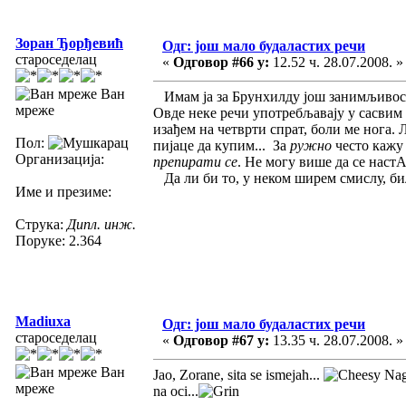
Зоран Ђорђевић
Одг: још мало будаластих речи
староседелац
«
Одговор #66 у:
12.52 ч. 28.07.2008. »
Ван
Имам ја за Брунхилду још занимљивости
мреже
Овде неке речи употребљавају у сасвим
изађем на четврти спрат, боли ме нога.
Пол:
пијаце да купим... За
ружно
често каж
Организација:
препирати се
. Не могу више да се наст
Да ли би то, у неком ширем смислу, б
Име и презиме:
Струка:
Дипл. инж.
Поруке: 2.364
Madiuxa
Одг: још мало будаластих речи
староседелац
«
Одговор #67 у:
13.35 ч. 28.07.2008. »
Ван
Jao, Zorane, sita se ismejah...
Nagl
мреже
na oci...