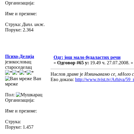
Организација:
Име и презиме:
Струка:
Дипл. инж.
Поруке: 2.364
Психо-Делија
Одг: још мало будаластих речи
језикословац
«
Одговор #65 у:
19.49 ч. 27.07.2008. »
староседелац
Наслов драме је
Извињавамо се, мНого 
Ван
Ево доказа:
http://www.tvist.tv/Arhiva/59_
мреже
Пол:
Организација:
Име и презиме:
Струка:
Поруке: 1.457