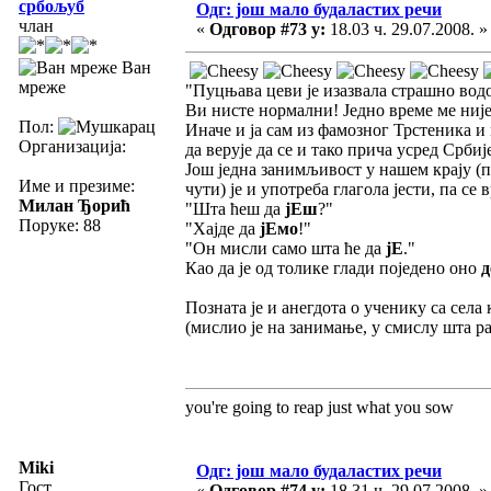
србољуб
Одг: још мало будаластих речи
члан
«
Одговор #73 у:
18.03 ч. 29.07.2008. »
Ван
мреже
"Пуцњава цеви је изазвала страшно вод
Ви нисте нормални! Једно време ме није 
Пол:
Иначе и ја сам из фамозног Трстеника и 
Организација:
да верује да се и тако прича усред Срби
Још једна занимљивост у нашем крају (п
Име и презиме:
чути) је и употреба глагола јести, па се в
Милан Ђорић
"Шта ћеш да
јЕш
?"
Поруке: 88
"Хајде да
јЕмо
!"
"Он мисли само шта ће да
јЕ
."
Као да је од толике глади поједено оно
д
Позната је и анегдота о ученику са села
(мислио је на занимање, у смислу шта ра
you're going to reap just what you sow
Miki
Одг: још мало будаластих речи
Гост
«
Одговор #74 у:
18.31 ч. 29.07.2008. »