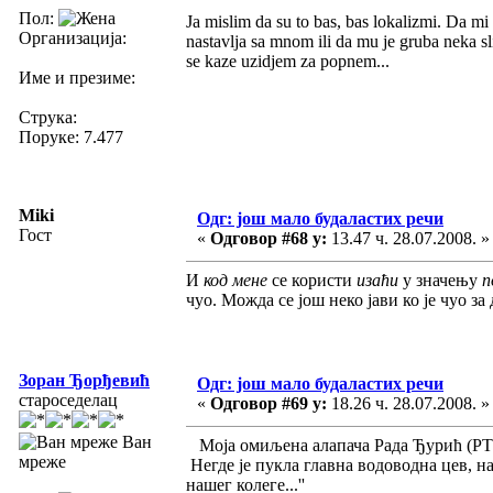
Пол:
Ja mislim da su to bas, bas lokalizmi. Da mi
Организација:
nastavlja sa mnom ili da mu je gruba neka s
se kaze uzidjem za popnem...
Име и презиме:
Струка:
Поруке: 7.477
Miki
Одг: још мало будаластих речи
Гост
«
Одговор #68 у:
13.47 ч. 28.07.2008. »
И
код мене
се користи
изаћи
у значењу
п
чуо. Можда се још неко јави ко је чуо з
Зоран Ђорђевић
Одг: још мало будаластих речи
староседелац
«
Одговор #69 у:
18.26 ч. 28.07.2008. »
Ван
Моја омиљена алапача Рада Ђурић (РТС
мреже
Негде је пукла главна водоводна цев, на
нашег колеге...''