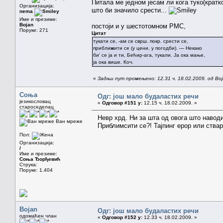
Питала ме једном јесам ли кога туко(кратк
Организација:
што би значило срести...
nema
Име и презиме:
Bojan
постоји и у шестотомном РМС,
Поруке: 271
Цитат
тукати се, -ам се сврш. покр. срести се,
прибли
ж
ити се (у цени, у погодби). — Некако
би' се ја и ти, Бећир-ага, тукали. Ја ока мање,
ја ока више. Коч.
«
Задњи пут промењено: 12.31 ч. 18.02.2009. од Bo
Соња
Одг: још мало будаластих речи
језикословац
«
Одговор #151 у:
12.15 ч. 18.02.2009. »
староседелац
Невр хрд. Ни за шта од овога што навод
Ван мреже
Приблимсити се?! Тајпинг ерор или ства
Пол:
Организација:
/
Име и презиме:
Соња Ђорђевић
Струка:
Поруке: 1.404
Bojan
Одг: још мало будаластих речи
одомаћен члан
«
Одговор #152 у:
12.33 ч. 18.02.2009. »