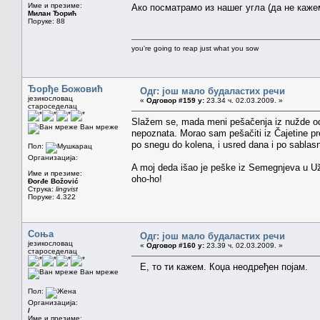
Име и презиме:
Ако посматрамо из нашег угла (да не ка
Милан Ђорић
Поруке: 88
you're going to reap just what you sow
Ђорђе Божовић
Одг: још мало будаластих речи
језикословац
«
Одговор #159 у:
23.34 ч. 02.03.2009. »
староседелац
Slažem se, mada meni pešačenja iz nužde od n
Ван мреже
nepoznata. Morao sam pešačiti iz Čajetine pr
po snegu do kolena, i usred dana i po sablasn
Пол:
Организација:
A moj deda išao je peške iz Semegnjeva u Uži
Име и презиме:
oho-ho!
Đorđe Božović
Струка:
lingvist
Поруке: 4.322
Соња
Одг: још мало будаластих речи
језикословац
«
Одговор #160 у:
23.39 ч. 02.03.2009. »
староседелац
Е, то ти кажем. Коџа неодређен појам.
Ван мреже
Пол:
Организација:
/
Име и презиме: