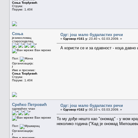
Соња Ђорђевић
Струка:
Поруке: 1.404
Соња
Одг: још мало будаластих речи
језикословац
«
Одговор #161 у:
23.40 ч. 02.03.2009. »
староседелац
А користи се и за одавност - коџа давно 
Ван мреже
Пол:
Организација:
/
Име и презиме:
Соња Ђорђевић
Струка:
Поруке: 1.404
Срећко Петровић
Одг: још мало будаластих речи
одомаћен члан
«
Одговор #162 у:
00.10 ч. 03.03.2009. »
Ван мреже
То му дође нешто као "ономад" - у мом кра
неколико година ("Кад је ономад Милошевић
Пол:
Организација:
/
Име и презиме: