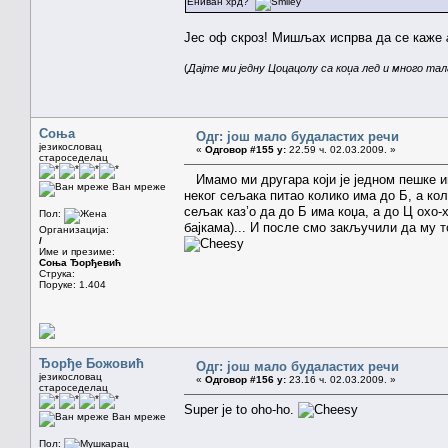
Ениван хрд?
Јес оф скроз! Мишљах испрва да се каже
(
Дајте ми једну Цоцацолу са коџа лед и много тал
Соња
Одг: још мало будаластих речи
језикословац
«
Одговор #155 у:
22.59 ч. 02.03.2009. »
староседелац
Имамо ми другара који је једном пешке иш
Ван мреже
неког сељака питао колико има до Б, а кол
сељак каз’о да до Б има коџа, а до Ц охо-х
Пол:
бајкама)... И после смо закључили да му то
Организација:
/
Име и презиме:
Соња Ђорђевић
Струка:
Поруке: 1.404
Ђорђе Божовић
Одг: још мало будаластих речи
језикословац
«
Одговор #156 у:
23.16 ч. 02.03.2009. »
староседелац
Super je to oho-ho.
Ван мреже
Пол: