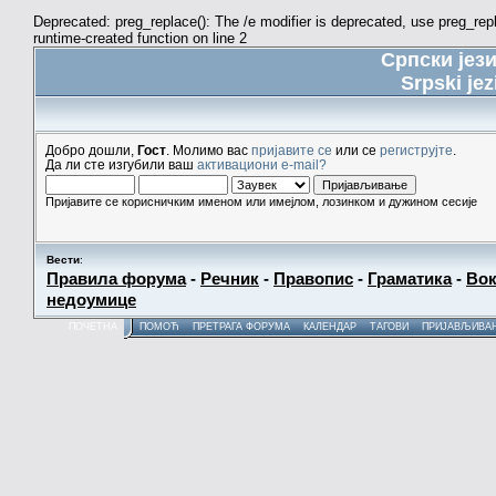
Deprecated: preg_replace(): The /e modifier is deprecated, use preg_re
runtime-created function on line 2
Српски јез
Srpski jez
Добро дошли,
Гост
. Молимо вас
пријавите се
или се
региструјте
.
Да ли сте изгубили ваш
активациони e-mail?
Пријавите се корисничким именом или имејлом, лозинком и дужином сесије
Вести
:
Правила форума
-
Речник
-
Правопис
-
Граматика
-
Вок
недоумице
ПОЧЕТНА
ПОМОЋ
ПРЕТРАГА ФОРУМА
КАЛЕНДАР
ТАГОВИ
ПРИЈАВЉИВА