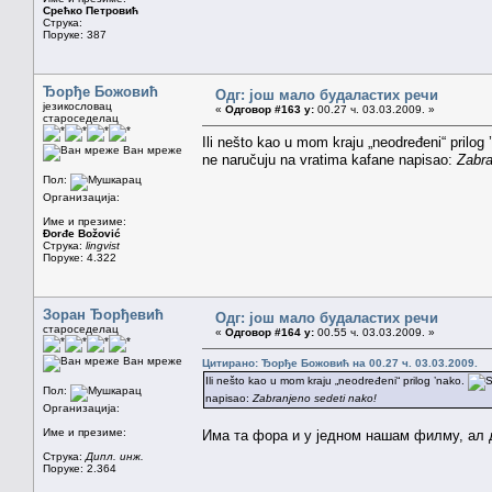
Срећко Петровић
Струка:
Поруке: 387
Ђорђе Божовић
Одг: још мало будаластих речи
језикословац
«
Одговор #163 у:
00.27 ч. 03.03.2009. »
староседелац
Ili nešto kao u mom kraju „neodređeni“ prilog
Ван мреже
ne naručuju na vratima kafane napisao:
Zabra
Пол:
Организација:
Име и презиме:
Đorđe Božović
Струка:
lingvist
Поруке: 4.322
Зоран Ђорђевић
Одг: још мало будаластих речи
староседелац
«
Одговор #164 у:
00.55 ч. 03.03.2009. »
Ван мреже
Цитирано: Ђорђе Божовић на 00.27 ч. 03.03.2009.
Ili nešto kao u mom kraju „neodređeni“ prilog ’nako.
Пол:
napisao:
Zabranjeno sedeti nako!
Организација:
Име и презиме:
Има та фора и у једном нашам филму, ал д
Струка:
Дипл. инж.
Поруке: 2.364