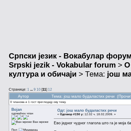
Српски језик - Вокабулар фору
Srpski jezik - Vokabular forum
>
О
култура и обичаји
> Тема:
још м
Странице:
1
...
9
10
[
11
]
12
Аутор
Тема: још мало будаластих речи (Прочи
0 чланова и 1 гост прегледају ову тему.
Bojan
Одг: још мало будаластих речи
одомаћен члан
«
Одговор #150 у:
12.02 ч. 18.02.2009. »
Ван мреже
Ево једног чудног глагола што га је моја б
Пол: