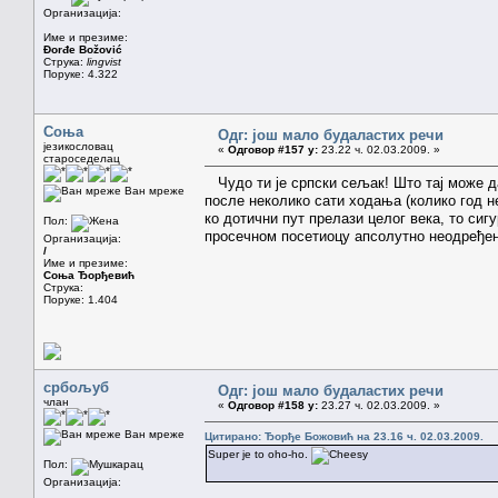
Организација:
Име и презиме:
Đorđe Božović
Струка:
lingvist
Поруке: 4.322
Соња
Одг: још мало будаластих речи
језикословац
«
Одговор #157 у:
23.22 ч. 02.03.2009. »
староседелац
Чудо ти је српски сељак! Што тај може да
Ван мреже
после неколико сати ходања (колико год н
ко дотични пут прелази целог века, то сигу
Пол:
просечном посетиоцу апсолутно неодређен
Организација:
/
Име и презиме:
Соња Ђорђевић
Струка:
Поруке: 1.404
србољуб
Одг: још мало будаластих речи
члан
«
Одговор #158 у:
23.27 ч. 02.03.2009. »
Ван мреже
Цитирано: Ђорђе Божовић на 23.16 ч. 02.03.2009.
Super je to oho-ho.
Пол:
Организација: