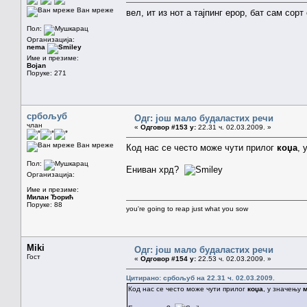
Ван мреже
вел, ит из нот а тајпинг ерор, бат сам сор
Пол:
Организација:
nema
Име и презиме:
Bojan
Поруке: 271
србољуб
Одг: још мало будаластих речи
члан
«
Одговор #153 у:
22.31 ч. 02.03.2009. »
Ван мреже
Код нас се често може чути прилог
коџа
, 
Пол:
Ениван хрд?
Организација:
Име и презиме:
Милан Ђорић
Поруке: 88
you're going to reap just what you sow
Miki
Одг: још мало будаластих речи
Гост
«
Одговор #154 у:
22.53 ч. 02.03.2009. »
Цитирано: србољуб на 22.31 ч. 02.03.2009.
Код нас се често може чути прилог
коџа
, у значењу
м