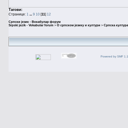
Тагови:
Странице:
1
...
9
10
[
11
]
12
Српски језик - Вокабулар форум
Srpski jezik - Vokabular forum
>
О српском језику и култури
>
Српска култура
Powered by SMF 1.