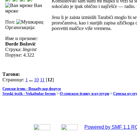
Konsultovao sam staru mi majku u vezi sa 
Ван
sokoćalo je ipak obično i najčešće — radio.
мреже
Jesu li je zaista izmislili Tarabići moglo bi 
Пол:
proročanstva, kao i starijih zapisa užičkoga d
Организација:
posvetiti malčice više vremena.
Име и презиме:
Đorđe Božović
Струка:
lingvist
Поруке: 4.322
Тагови:
Странице:
1
...
10
11
[
12
]
Српски језик - Вокабулар форум
Srpski jezik - Vokabular forum
>
О српском језику и култури
>
Српска култу
Powered by SMF 1.1 R