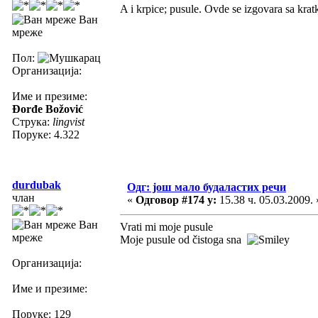
A i krpice; pusule. Ovde se izgovara sa krat
Ван
мреже
Пол:
Организација:
Име и презиме:
Đorđe Božović
Струка:
lingvist
Поруке: 4.322
durdubak
Одг: још мало будаластих речи
члан
«
Одговор #174 у:
15.38 ч. 05.03.2009. 
Ван
Vrati mi moje pusule
мреже
Moje pusule od čistoga sna
Организација:
Име и презиме:
Поруке: 129