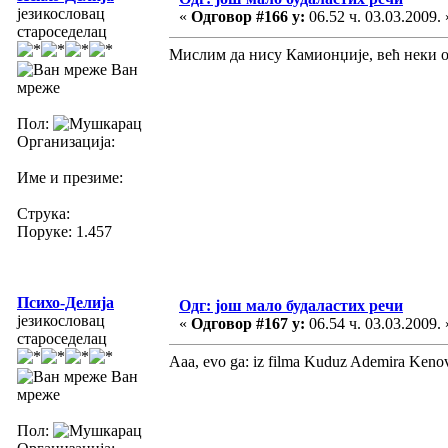
језикословац
«
Одговор #166 у:
06.52 ч. 03.03.2009. 
староседелац
Мислим да нису Камионџије, већ неки 
Ван
мреже
Пол:
Организација:
Име и презиме:
Струка:
Поруке: 1.457
Психо-Делија
Одг: још мало будаластих речи
језикословац
«
Одговор #167 у:
06.54 ч. 03.03.2009. 
староседелац
Aaa, evo ga: iz filma Kuduz Ademira Keno
Ван
мреже
Пол: