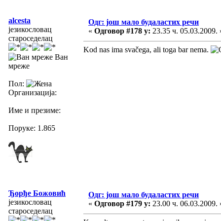
alcesta
Одг: још мало будаластих речи
језикословац
«
Одговор #178 у:
23.35 ч. 05.03.2009. 
староседелац
Kod nas ima svačega, ali toga bar nema.
Ван
мреже
Пол:
Организација:
Име и презиме:
Поруке: 1.865
Ђорђе Божовић
Одг: још мало будаластих речи
језикословац
«
Одговор #179 у:
23.00 ч. 06.03.2009. 
староседелац