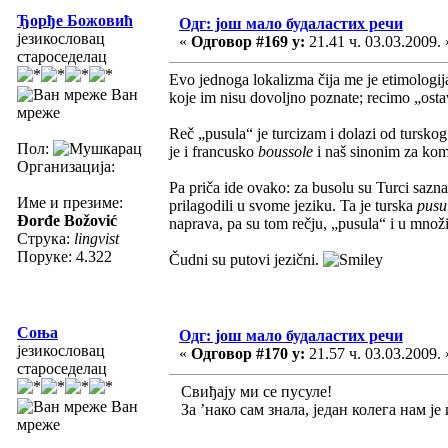
Ђорђе Божовић
Одг: још мало будаластих речи
језикословац
«
Одговор #169 у:
21.41 ч. 03.03.2009. 
староседелац
Evo jednoga lokalizma čija me je etimologij
Ван
koje im nisu dovoljno poznate; recimo „ostavi
мреже
Reč „pusula“ je turcizam i dolazi od tursko
Пол:
je i francusko
boussole
i naš sinonim za ko
Организација:
Pa priča ide ovako: za busolu su Turci saznali
Име и презиме:
prilagodili u svome jeziku. Ta je turska
pusu
Đorđe Božović
naprava, pa su tom rečju, „pusula“ i u množi
Струка:
lingvist
Поруке: 4.322
Čudni su putovi jezični.
Соња
Одг: још мало будаластих речи
језикословац
«
Одговор #170 у:
21.57 ч. 03.03.2009. 
староседелац
Свиђају ми се пусуле!
Ван
За ’нако сам знала, један колега нам је 
мреже