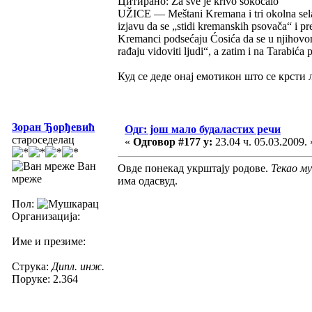
Цитирано: Za sve je krivo sokoćalo
UŽICE — Meštani Kremana i tri okolna sela
izjavu da se „stidi kremanskih psovača“ i p
Kremanci podsećaju Ćosića da se u njihovo
rađaju vidoviti ljudi“, a zatim i na Tarabi
Куд се деде онај емотикон што се крсти
Зоран Ђорђевић
Одг: још мало будаластих речи
староседелац
«
Одговор #177 у:
23.04 ч. 05.03.2009. 
Ван
Овде понекад укрштају родове.
Текао му 
мреже
има одасвуд.
Пол:
Организација:
Име и презиме:
Струка:
Дипл. инж.
Поруке: 2.364