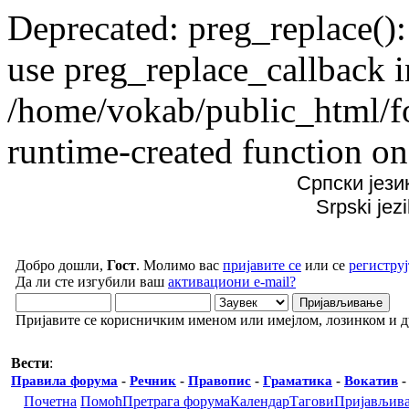
Deprecated: preg_replace():
use preg_replace_callback i
/home/vokab/public_html/f
runtime-created function on
Српски јези
Srpski jez
Добро дошли,
Гост
. Молимо вас
пријавите се
или се
региструј
Да ли сте изгубили ваш
активациони e-mail?
Пријавите се корисничким именом или имејлом, лозинком и 
Вести
:
Правила форума
-
Речник
-
Правопис
-
Граматика
-
Вокатив
Почетна
Помоћ
Претрага форума
Календар
Тагови
Пријављив