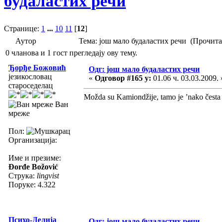
будаластих речи
Странице:
1
...
10
11
[
12
]
Аутор
Тема: још мало будаластих речи (Прочита
0 чланова и 1 гост прегледају ову тему.
Ђорђе Божовић
Одг: још мало будаластих речи
језикословац
«
Одговор #165 у:
01.06 ч. 03.03.2009. 
староседелац
Možda su Kamiondžije, tamo je ’nako česta
Ван
мреже
Пол:
Организација:
Име и презиме:
Đorđe Božović
Струка:
lingvist
Поруке: 4.322
Психо-Делија
Одг: још мало будаластих речи