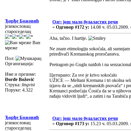
Ђорђе Божовић
Одг: још мало будаластих речи
језикословац
«
Одговор #172 у:
14.08 ч. 05.03.2009. 
староседелац
Aha, tačno. I hartije.
Ван
мреже
Ne znam etimologiju sokoćala, ali sumnjam da
priređivači Kremanskog proročanstva.
Пол:
Организација:
Pretragom po Guglu naiđoh i na senzacional
Име и презиме:
Цитирано: Za sve je krivo sokoćalo
Đorđe Božović
UŽICE — Meštani Kremana i tri okolna sela
Струка:
lingvist
izjavu da se „stidi kremanskih psovača“ i p
Поруке: 4.322
Kremanci podsećaju Ćosića da se u njihovo
rađaju vidoviti ljudi“, a zatim i na Tarabi
Ђорђе Божовић
Одг: још мало будаластих речи
језикословац
«
Одговор #173 у:
15.23 ч. 05.03.2009. 
староседелац