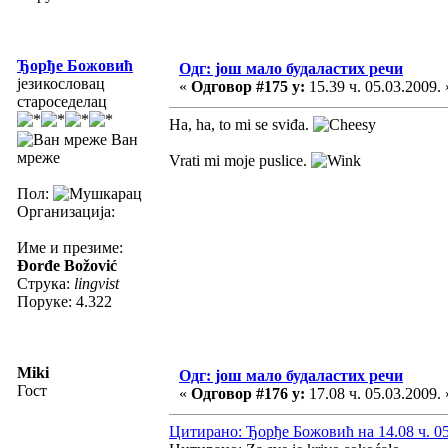
Ђорђе Божовић
Одг: још мало будаластих речи
језикословац
«
Одговор #175 у:
15.39 ч. 05.03.2009. 
староседелац
Ha, ha, to mi se sviđa.
Ван
мреже
Vrati mi moje puslice.
Пол:
Организација:
Име и презиме:
Đorđe Božović
Струка:
lingvist
Поруке: 4.322
Miki
Одг: још мало будаластих речи
Гост
«
Одговор #176 у:
17.08 ч. 05.03.2009. 
Цитирано: Ђорђе Божовић на 14.08 ч. 05