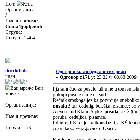
Пол:
Организација:
/
Име и презиме:
Соња Ђорђевић
Струка:
Поруке: 1.404
durdubak
Одг: још мало будаластих речи
члан
«
Одговор #171 у:
23.22 ч. 03.03.2009. 
Ван
I ja sam čuo za pusule, ali u ne u tom smisl
мреже
prikupi pusule i ode na sud.
Rečnik srpskoga jezika potvrđuje unekoliko
Организација:
pusula
ž tur. cedulja, beleška; pisamce; potv
A evo i kod Klajn–Šipke:
pusula
, -e, ž (tu
Име и презиме:
poruka, ceduljica, pisamce.
Pri tom, RSJ daje kratkouzlazni, a KŠ kratko
Поруке: 129
znam kako se izgovara u Užicu.
Đorđe, je l` znaš etimologiju i tačno značenje