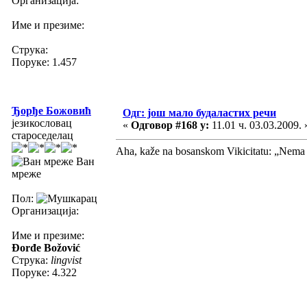
Организација:
Име и презиме:
Струка:
Поруке: 1.457
Ђорђе Божовић
Одг: још мало будаластих речи
језикословац
«
Одговор #168 у:
11.01 ч. 03.03.2009. 
староседелац
Aha, kaže na bosanskom Vikicitatu: „Nema 
Ван
мреже
Пол:
Организација:
Име и презиме:
Đorđe Božović
Струка:
lingvist
Поруке: 4.322