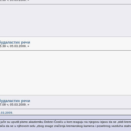
будаластих речи
.39 ч. 05.03.2009. »
будаластих речи
.08 ч. 05.03.2009. »
.03.2009.
juče su uputili pismo akademiku Dobrici Ćosiću u kom reaguju na njegovu izjavu da se „stidi kre
ća da se u njihovom selu „zbog snage zračenja kremanskog kamena i posebnog vazduha stalno rađa