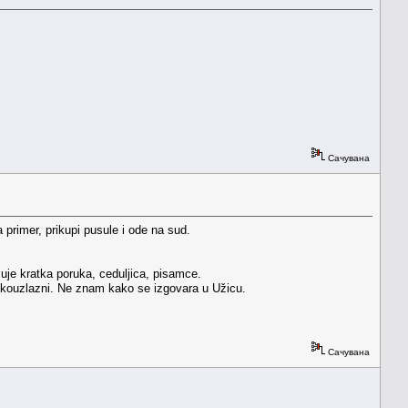
Сачувана
primer, prikupi pusule i ode na sud.
suje kratka poruka, ceduljica, pisamce.
atkouzlazni. Ne znam kako se izgovara u Užicu.
Сачувана