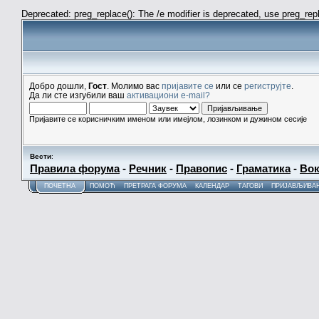
Deprecated: preg_replace(): The /e modifier is deprecated, use preg_re
Добро дошли,
Гост
. Молимо вас
пријавите се
или се
региструјте
.
Да ли сте изгубили ваш
активациони e-mail?
Пријавите се корисничким именом или имејлом, лозинком и дужином сесије
Вести
:
Правила форума
-
Речник
-
Правопис
-
Граматика
-
Вок
ПОЧЕТНА
ПОМОЋ
ПРЕТРАГА ФОРУМА
КАЛЕНДАР
ТАГОВИ
ПРИЈАВЉИВА