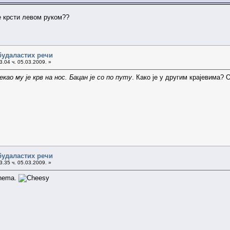
е крсти левом руком??
будаластих речи
.04 ч. 05.03.2009. »
као му је крв на нос. Бацан је со по путу
. Како је у другим крајевима?
будаластих речи
.35 ч. 05.03.2009. »
 nema.