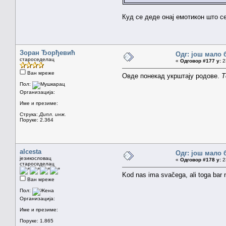
Куд се деде онај емотикон што с
Зоран Ђорђевић
Одг: још мало 
староседелац
«
Одговор #177 у:
23
Ван мреже
Овде понекад укрштају родове.
Те
Пол:
Организација:
Име и презиме:
Струка:
Дипл. инж.
Поруке: 2.364
alcesta
Одг: још мало 
језикословац
«
Одговор #178 у:
23
староседелац
Kod nas ima svačega, ali toga bar
Ван мреже
Пол:
Организација:
Име и презиме:
Поруке: 1.865