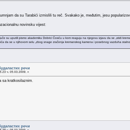
umnjam da su Tarabići izmislili tu reč. Svakako je, međutim, jesu popularizo
zacionalnu novinsku vijest:
uče su uputili pismo akademiku Dobrici Ćosiću u kom reaguju na njegovu izjavu da se „stidi krem
ća da se u njihovom selu „zbog snage zračenja kremanskog kamena i posebnog vazduha stalno rađa
будаластих речи
.23 ч. 05.03.2009. »
a sa kratkosilaznim.
будаластих речи
.38 ч. 05.03.2009. »