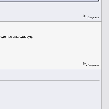
Сачувана
 Овде нас има одасвуд.
Сачувана