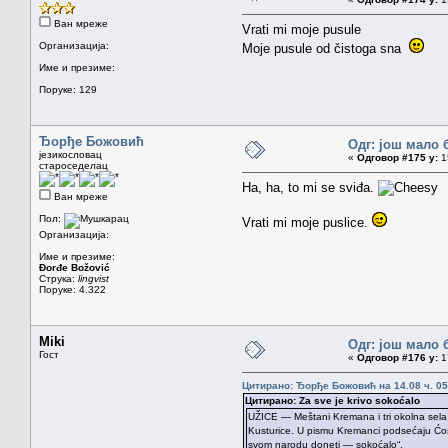
Ван мреже
Vrati mi moje pusule
Организација:
Moje pusule od čistoga sna
Име и презиме:
Поруке: 129
Ђорђе Божовић
Одг: још мало 
језикословац
«
Одговор #175 у:
15
староседелац
Ha, ha, to mi se sviđa.
Ван мреже
Пол:
Vrati mi moje puslice.
Организација:
Име и презиме:
Đorđe Božović
Струка:
lingvist
Поруке: 4.322
Miki
Одг: још мало 
Гост
«
Одговор #176 у:
17
Цитирано: Ђорђе Божовић на 14.08 ч. 05
Цитирано: Za sve je krivo sokoćalo
UŽICE — Meštani Kremana i tri okolna sela 
Kusturice. U pismu Kremanci podsećaju Ćosi
svom narodu doneti — sokoćalo“.