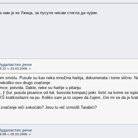
 нам је из Ужица, за пусуле нисам стигла да чујем.
будаластих речи
.22 ч. 03.03.2009. »
tom smislu. Pusule su kao neka množina hartija, dokumenata i tome slično. Na 
nekoliko ovo drugo značenje:
amce; potvrda. Dakle, neke su hartije u pitanju.
e, ž (tur. pusula pisamce od ital. bussola kompas) pokr. listić na kome se ispi
KŠ kratkosilazni na pu. Koliko sam ja to uspeo da čujem, čini mi se da je kr
o značenje reči sokoćalo? Jesu tu reč izmislili Tarabići?
будаластих речи
.08 ч. 05.03.2009. »