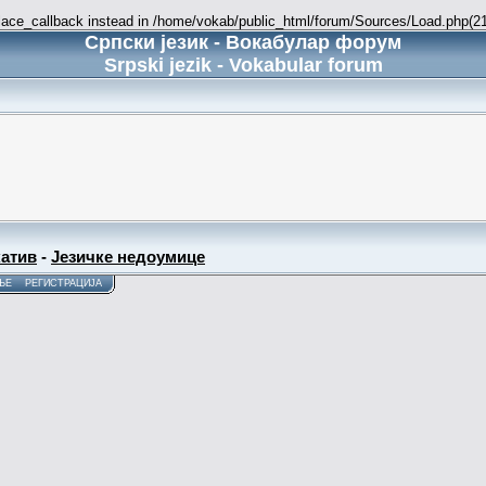
place_callback instead in /home/vokab/public_html/forum/Sources/Load.php(216
Српски језик - Вокабулар форум
Srpski jezik - Vokabular forum
атив
-
Језичке недоумице
ЊЕ
РЕГИСТРАЦИЈА