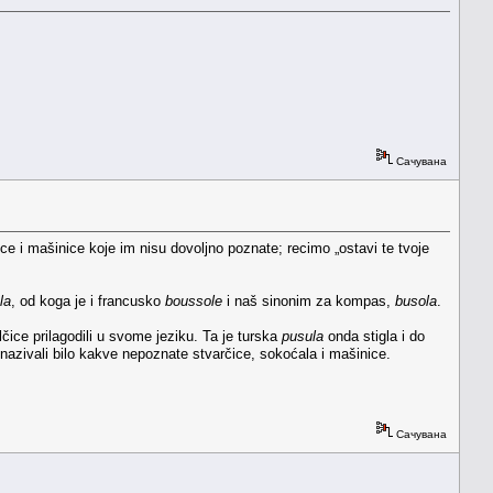
Сачувана
ice i mašinice koje im nisu dovoljno poznate; recimo „ostavi te tvoje
la
, od koga je i francusko
boussole
i naš sinonim za kompas,
busola
.
lčice prilagodili u svome jeziku. Ta je turska
pusula
onda stigla i do
, nazivali bilo kakve nepoznate stvarčice, sokoćala i mašinice.
Сачувана