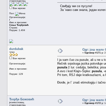
староседелац
Свиђају ми се пусуле!
Ван мреже
За ’нако сам знала, један колега
Пол:
Организација:
/
Име и презиме:
Соња Ђорђевић
Струка:
Поруке: 1.404
durdubak
Одг: још мало 
члан
«
Одговор #171 у:
23
Ван мреже
I ja sam čuo za pusule, ali u ne u 
Rečnik srpskoga jezika potvrđuje u
Организација:
pusula
ž tur. cedulja, beleška; pis
Име и презиме:
A evo i kod Klajn–Šipke:
pusula
, -
Поруке: 129
Pri tom, RSJ daje kratkouzlazni, a 
Đorđe, je l` znaš etimologiju i tačn
Ђорђе Божовић
Одг: још мало 
језикословац
«
Одговор #172 у:
14
староседелац