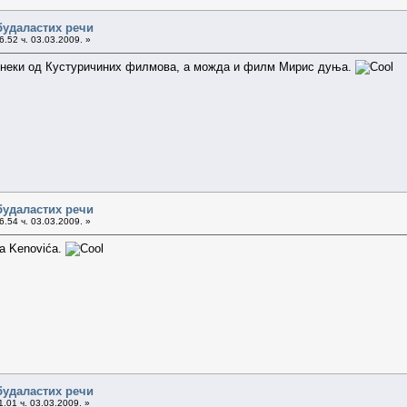
будаластих речи
.52 ч. 03.03.2009. »
 неки од Кустуричиних филмова, а можда и филм Мирис дуња.
будаластих речи
.54 ч. 03.03.2009. »
ra Kenovića.
будаластих речи
.01 ч. 03.03.2009. »