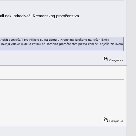
vali neki priređivači Kremanskog proročanstva.
anskih psovača“ i pretnji koje su na zboru u Kremnima izrečene na račun Emira
ju vidoviti ljudi“, a zatim i na Tarabića proročanstvo prema kom će „najviše zla svom
Сачувана
Сачувана