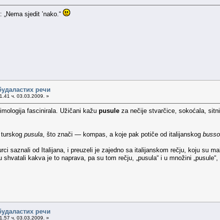
: „Nema sjedit ’nako.“
будаластих речи
.41 ч. 03.03.2009. »
imologija fascinirala. Užičani kažu
pusule
za nečije stvarčice, sokoćala, sitn
d turskog
pusula
, što znači — kompas, a koje pak potiče od italijanskog
busso
ci saznali od Italijana, i preuzeli je zajedno sa italijanskom rečju, koju su ma
isu shvatali kakva je to naprava, pa su tom rečju, „pusula“ i u množini „pusule“
будаластих речи
.57 ч. 03.03.2009. »