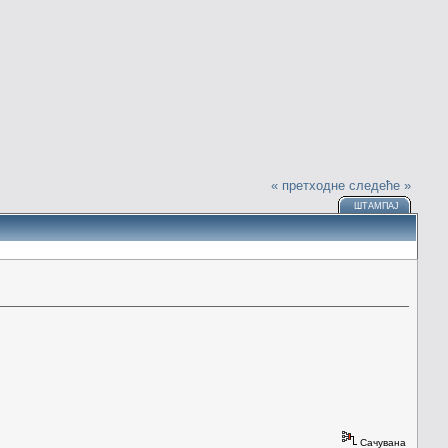
« претходне
следеће »
ШТАМПАЈ
Сачувана