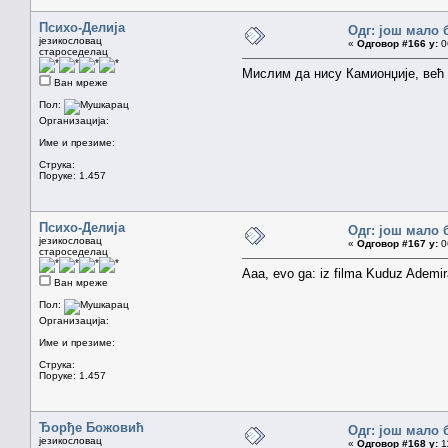
Психо-Делија
Одг: још мало 
језикословац
«
Одговор #166 у:
06
староседелац
Мислим да нису Камионџије, већ
Ван мреже
Пол:
Организација:
Име и презиме:
Струка:
Поруке: 1.457
Психо-Делија
Одг: још мало 
језикословац
«
Одговор #167 у:
06
староседелац
Aaa, evo ga: iz filma Kuduz Ademi
Ван мреже
Пол:
Организација:
Име и презиме:
Струка:
Поруке: 1.457
Ђорђе Божовић
Одг: још мало 
језикословац
«
Одговор #168 у:
11