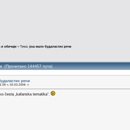
 и обичаји
> Тема:
још мало будаластих речи
чи (Прочитано 144457 пута)
будаластих речи
.06 ч. 03.03.2009. »
ko česta „kafanska tematika“.