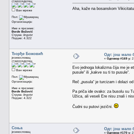
староседелац
Aha, kaže na bosanskom Vikicitatu
Ван мреже
Пол:
Организација:
Име и презиме:
Đorđe Božović
Струка:
lingvist
Поруке: 4.322
Ђорђе Божовић
Одг: још мало 
језикословац
«
Одговор #169 у:
21
староседелац
Evo jednoga lokalizma čija me je et
Ван мреже
pusule“ ili „kakve su ti to pusule“.
Пол:
Reč „pusula“ je turcizam i dolazi o
Организација:
Име и презиме:
Pa priča ide ovako: za busolu su Tur
Đorđe Božović
Струка:
lingvist
Užica, ali veseli Ere nisu znali i n
Поруке: 4.322
Čudni su putovi jezični.
Соња
Одг: још мало 
језикословац
«
Одговор #170 у:
21