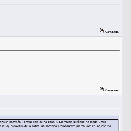
Сачувана
Сачувана
manskih psovača“ i pretnji koje su na zboru u Kremnima izrečene na račun Emira
ju vidoviti ljudi“, a zatim i na Tarabića proročanstvo prema kom će „najviše zla