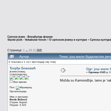
Српски језик - Вокабулар форум
Srpski jezik - Vokabular forum
>
О српском језику и култури
>
Српска култура
Странице:
1
...
10
11
[
12
]
Аутор
Тема: још мало будаластих ре
0 чланова и 1 гост прегледају ову тему.
Ђорђе Божовић
Одг: још мало 
језикословац
«
Одговор #165 у:
01
староседелац
Možda su Kamiondžije, tamo je ’na
Ван мреже
Пол:
Организација:
Име и презиме:
Đorđe Božović
Струка:
lingvist
Поруке: 4.322