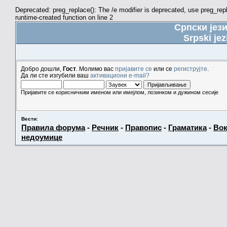
Deprecated: preg_replace(): The /e modifier is deprecated, use preg_re
runtime-created function on line 2
Српски јез
Srpski jez
Добро дошли,
Гост
. Молимо вас
пријавите се
или се
региструјте
.
Да ли сте изгубили ваш
активациони e-mail?
Пријавите се корисничким именом или имејлом, лозинком и дужином сесије
Вести
:
Правила форума
-
Речник
-
Правопис
-
Граматика
-
Вок
недоумице