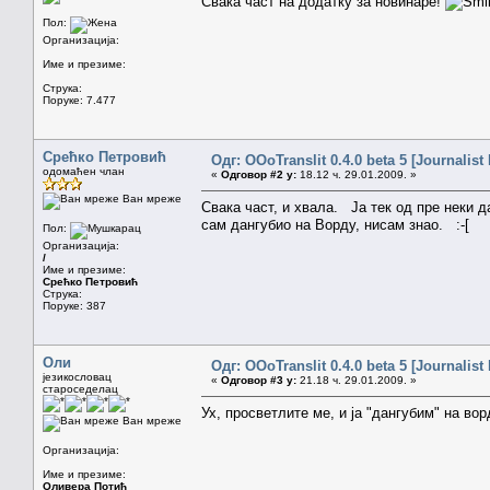
Свака част на додатку за новинаре!
Пол:
Организација:
Име и презиме:
Струка:
Поруке: 7.477
Срећко Петровић
Одг: OOoTranslit 0.4.0 beta 5 [Journalist 
одомаћен члан
«
Одговор #2 у:
18.12 ч. 29.01.2009. »
Ван мреже
Свака част, и хвала. Ја тек од пре неки
сам дангубио на Ворду, нисам знао. :-[
Пол:
Организација:
/
Име и презиме:
Срећко Петровић
Струка:
Поруке: 387
Оли
Одг: OOoTranslit 0.4.0 beta 5 [Journalist 
језикословац
«
Одговор #3 у:
21.18 ч. 29.01.2009. »
староседелац
Ух, просветлите ме, и ја "дангубим" на во
Ван мреже
Организација:
Име и презиме:
Оливера Потић