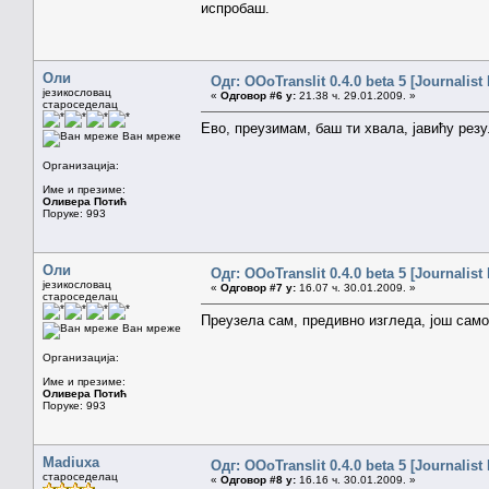
испробаш.
Оли
Одг: OOoTranslit 0.4.0 beta 5 [Journalist 
језикословац
«
Одговор #6 у:
21.38 ч. 29.01.2009. »
староседелац
Ево, преузимам, баш ти хвала, јавићу рез
Ван мреже
Организација:
Име и презиме:
Оливера Потић
Поруке: 993
Оли
Одг: OOoTranslit 0.4.0 beta 5 [Journalist 
језикословац
«
Одговор #7 у:
16.07 ч. 30.01.2009. »
староседелац
Преузела сам, предивно изгледа, још сам
Ван мреже
Организација:
Име и презиме:
Оливера Потић
Поруке: 993
Madiuxa
Одг: OOoTranslit 0.4.0 beta 5 [Journalist 
староседелац
«
Одговор #8 у:
16.16 ч. 30.01.2009. »