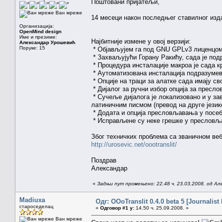
Поштовани пријатељи,
Ван мреже
14 месеци након последњег ставилног издањ
Организација:
OpenMind design
Име и презиме:
Најбитније измене у овој верзији:
Александар Урошевић
Поруке: 15
* Објављујем га под GNU GPLv3 лиценцо
* Захваљујући Горану Ракићу, сада је по
* Процедура инсталације макроа је сада к
* Аутоматизована инсталација подразуме
* Опције на траци за алатке сада имају с
* Дијалог за ручни избор опција за пресл
* Сучеље дијалога је локализовано и у за
латиничним писмом (превод на друге језик
* Додата и опција пресловљавања у посеб
* Исправљене су неке грешке у преслов
Због техничких проблема са званичном веб
http://urosevic.net/oootranslit/
Поздрав
Александар
«
Задњи пут промењено: 22.48 ч. 23.03.2008. од А
Madiuxa
Одг: OOoTranslit 0.4.0 beta 5 [Journalist 
староседелац
«
Одговор #1 у:
14.50 ч. 25.09.2008. »
Ван мреже