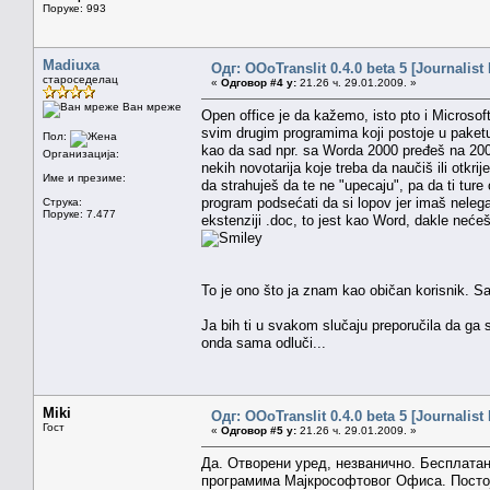
Поруке: 993
Madiuxa
Одг: OOoTranslit 0.4.0 beta 5 [Journalist 
староседелац
«
Одговор #4 у:
21.26 ч. 29.01.2009. »
Ван мреже
Open office je da kažemo, isto pto i Microsof
svim drugim programima koji postoje u paketu Mi
Пол:
kao da sad npr. sa Worda 2000 pređeš na 2003
Организација:
nekih novotarija koje treba da naučiš ili otkri
Име и презиме:
da strahuješ da te ne "upecaju", pa da ti tur
program podsećati da si lopov jer imaš nele
Струка:
Поруке: 7.477
ekstenziji .doc, to jest kao Word, dakle nećeš 
To je ono što ja znam kao običan korisnik. Sa
Ja bih ti u svakom slučaju preporučila da ga s
onda sama odluči...
Miki
Одг: OOoTranslit 0.4.0 beta 5 [Journalist 
Гост
«
Одговор #5 у:
21.26 ч. 29.01.2009. »
Да. Отворени уред, незванично. Бесплатан
програмима Мајкрософтовог Офиса. Посто