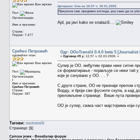
Ван мреже
Цитирано: Оли на 16.07 ч. 30.01.2009.
Преузела сам, предивно изгледа, још само да се у
Пол:
Организација:
Ajd, pa javi kako se snalaziš....
Име и презиме:
Струка:
Поруке: 7.477
Срећко Петровић
Одг: OOoTranslit 0.4.0 beta 5 [Journalist 
одомаћен члан
«
Одговор #9 у:
12.57 ч. 02.03.2009. »
Ван мреже
Супер је ОО, међутим прави неке ситне пр
се форматирање - појављује се неки таб у
Пол:
које је сачувано у ОО. . . ?
Организација:
/
Име и презиме:
С друге стране, ОО не признаје прелом ст
Срећко Петровић
Ворду, и броји све фусноте скупа, а кад д
Струка:
Поруке: 387
преломљене странице. Више пута проверио
ОО је супер, свака част мајсторима који су
Тагови:
oootranslit
Странице: [
1
]
Српски језик - Вокабулар форум