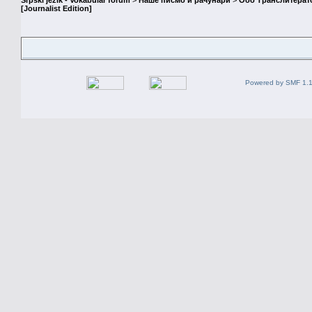
Srpski jezik - Vokabular forum
>
Наше писмо и рачунари
>
Ооо Транслитерат
[Journalist Edition]
Powered by SMF 1.