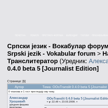
ПОЧЕТНА
ПОМОЋ
ПРЕТРАГА ФОРУМА
КАЛЕНДАР
ТАГОВИ
ПРИЈАВЉИВА
Српски језик - Вокабулар фору
Srpski jezik - Vokabular forum
>
Н
Транслитератор
(Уредник:
Алекс
0.4.0 beta 5 [Journalist Edition]
Странице: [
1
]
Аутор
Тема: OOoTranslit 0.4.0 beta 5 [Journalis
0 чланова и 1 гост прегледају ову тему.
Александар
OOoTranslit 0.4.0 beta 5 [Journalist Editi
Урошевић
«
у:
22.46 ч. 23.03.2008. »
уредник форума
посетилац