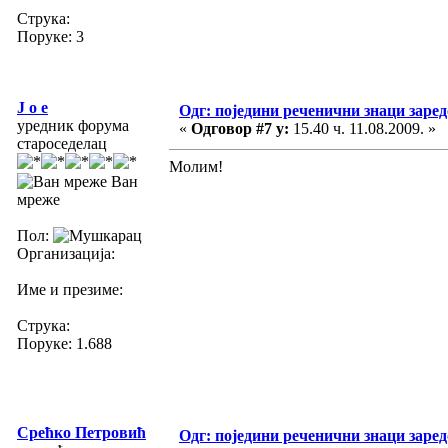
Струка:
Поруке: 3
J o e
Одг: поједини реченични знаци заре
уредник форума
«
Одговор #7 у:
15.40 ч. 11.08.2009. »
староседелац
Молим!
Ван
мреже
Пол:
Организација:
Име и презиме:
Струка:
Поруке: 1.688
Срећко Петровић
Одг: поједини реченични знаци заре