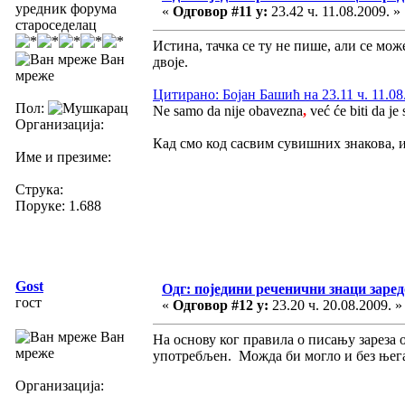
уредник форума
«
Одговор #11 у:
23.42 ч. 11.08.2009. »
староседелац
Истина, тачка се ту не пише, али се мо
Ван
двоје.
мреже
Цитирано: Бојан Башић на 23.11 ч. 11.08
Пол:
Ne samo da nije obavezna
,
već će biti da je
Организација:
Кад смо код сасвим сувишних знакова, и 
Име и презиме:
Струка:
Поруке: 1.688
Gost
Одг: поједини реченични знаци заре
гост
«
Одговор #12 у:
23.20 ч. 20.08.2009. »
Ван
На основу ког правила о писању зареза 
мреже
употребљен. Можда би могло и без њега
Организација: