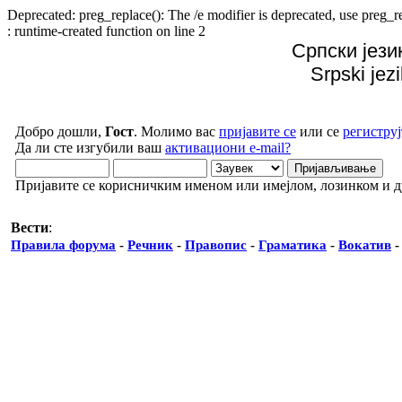
Deprecated: preg_replace(): The /e modifier is deprecated, use preg
: runtime-created function on line 2
Српски јези
Srpski jez
Добро дошли,
Гост
. Молимо вас
пријавите се
или се
региструј
Да ли сте изгубили ваш
активациони e-mail?
Пријавите се корисничким именом или имејлом, лозинком и 
Вести
:
Правила форума
-
Речник
-
Правопис
-
Граматика
-
Вокатив