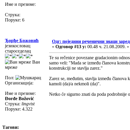
Име и презиме:
Струка:
Поруке: 6
Ђорђе Божовић
Одг: поједини реченични знаци заре
језикословац
«
Одговор #13 у:
00.48 ч. 21.08.2009. »
староседелац
Te su rečenice povezane gradacionim odnosom
Ван
samo veli: "Mada se između članova konstruk
мреже
konstrukciji ne stavlja zarez."
Пол:
Zarez se, međutim, stavlja između članova 
Организација:
kamoli (da)/a nekmoli (da)".
Име и презиме:
Netko će sigurno znati da poda podrobnije 
Đorđe Božović
Струка:
lingvist
Поруке: 4.322
Тагови: