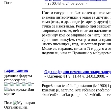
Гост
«
у:
00.43 ч. 24.03.2008. »
Нисам сигуран, па бих желео да неко м
знакова интерпункције један за другим, 
само (итд., и др. - овде је зарез у другој
тачка се изоставља. Рецимо при завршет
завршимо тачком, већ желимо наставити 
реченицу која се завршава са "итд." за
Да не компликујем, сматрам ово за прав
<неко писаније>
,
итд
,
<наставак реченице>
Може се, наравно, писати
?!
и друго а о
подучили, или се Правопис у међуврем
Бојан Башић
Одг: поједини реченични знаци заре
уредник форума
«
Одговор #1 у:
11.44 ч. 24.03.2008. »
староседелац
Pogrešno su te učili. I po starom (iz 1960)
Ван
Izuzetak je, naravno, kraj rečenice (nećemo p
мреже
skraćeničku tačku pa upitnik/uzvičnik — ve
Пол:
Организација: