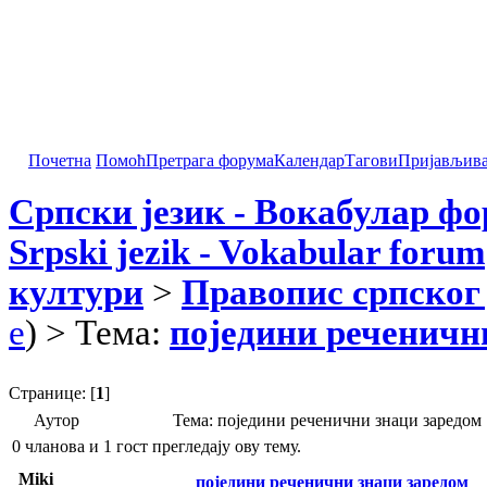
Почетна
Помоћ
Претрага форума
Календар
Тагови
Пријављив
Српски језик - Вокабулар ф
Srpski jezik - Vokabular forum
култури
>
Правопис српског 
e
) > Тема:
поједини реченичн
Странице: [
1
]
Аутор
Тема: поједини реченични знаци заредом
0 чланова и 1 гост прегледају ову тему.
Miki
поједини реченични знаци заредом