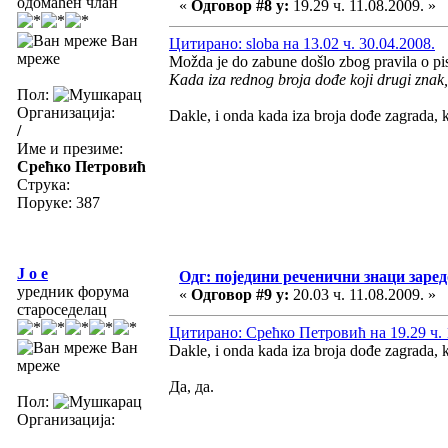
одомаћен члан
«
Одговор #8 у:
19.29 ч. 11.08.2009. »
Ван
Цитирано: sloba на 13.02 ч. 30.04.2008.
мреже
Možda je do zabune došlo zbog pravila o pis
Kada iza rednog broja dođe koji drugi znak, 
Пол:
Организација:
Dakle, i onda kada iza broja dođe zagrada, k
/
Име и презиме:
Срећко Петровић
Струка:
Поруке: 387
J o e
Одг: поједини реченични знаци заре
уредник форума
«
Одговор #9 у:
20.03 ч. 11.08.2009. »
староседелац
Цитирано: Срећко Петровић на 19.29 ч. 
Ван
Dakle, i onda kada iza broja dođe zagrada, k
мреже
Да, да.
Пол:
Организација: