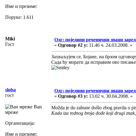
Име и презиме:
Поруке: 1.611
Miki
Одг: поједини реченични знаци заре
Гост
«
Одговор #2 у:
11.46 ч. 24.03.2008. »
Захваљујем се, Бојане, на брзом одговор
Сада ћу морати да исправим ово писање 
sloba
Одг: поједини реченични знаци заре
гост
«
Одговор #3 у:
13.02 ч. 30.04.2008. »
Ван
Možda je do zabune došlo zbog pravila o pis
мреже
Kada iza rednog broja dođe koji drugi znak, 
Организација:
Име и презиме: