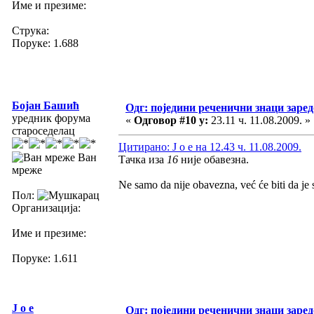
Име и презиме:
Струка:
Поруке: 1.688
Бојан Башић
Одг: поједини реченични знаци заре
уредник форума
«
Одговор #10 у:
23.11 ч. 11.08.2009. »
староседелац
Цитирано: J o e на 12.43 ч. 11.08.2009.
Ван
Тачка иза
16
није обавезна.
мреже
Ne samo da nije obavezna, već će biti da je 
Пол:
Организација:
Име и презиме:
Поруке: 1.611
J o e
Одг: поједини реченични знаци заре