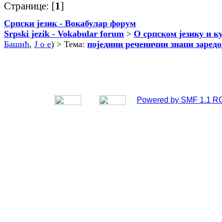
Странице: [
1
]
Српски језик - Вокабулар форум
Srpski jezik - Vokabular forum
>
О српском језику и к
Башић
,
J o e
) > Тема:
поједини реченични знаци заред
Powered by SMF 1.1 R