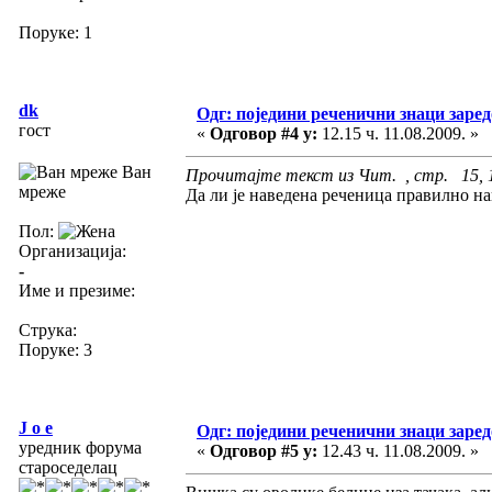
Поруке: 1
dk
Одг: поједини реченични знаци заре
гост
«
Одговор #4 у:
12.15 ч. 11.08.2009. »
Ван
Прочитајте текст из Чит. , стр. 15, 
мреже
Да ли је наведена реченица правилно н
Пол:
Организација:
-
Име и презиме:
Струка:
Поруке: 3
J o e
Одг: поједини реченични знаци заре
уредник форума
«
Одговор #5 у:
12.43 ч. 11.08.2009. »
староседелац