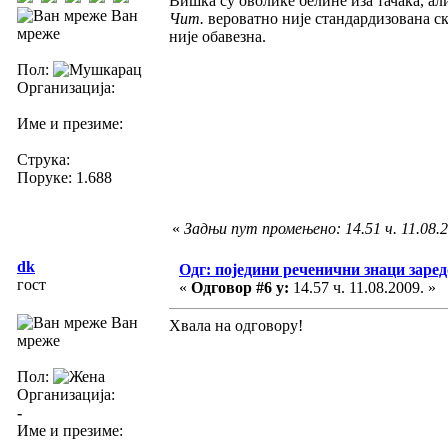
Вишка су оволике белине иза тачака, али
Ван
Чит.
вероватно није стандардизована с
мреже
није обавезна.
Пол:
Организација:
Име и презиме:
Струка:
Поруке: 1.688
«
Задњи пут промењено: 14.51 ч. 11.08.20
dk
Одг: поједини реченични знаци заре
гост
«
Одговор #6 у:
14.57 ч. 11.08.2009. »
Ван
Хвала на одговору!
мреже
Пол:
Организација:
-
Име и презиме: