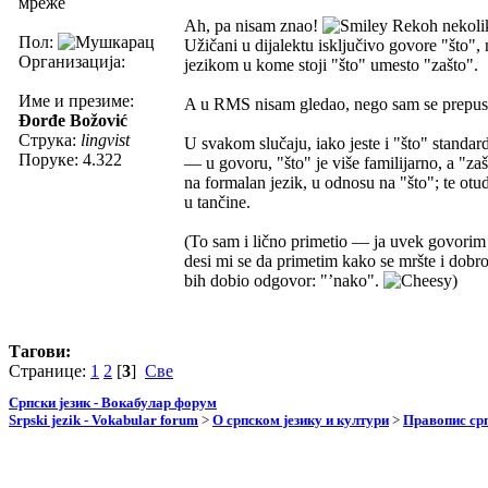
мреже
Ah, pa nisam znao!
Rekoh nekolik
Пол:
Užičani u dijalektu isključivo govore "što",
Организација:
jezikom u kome stoji "što" umesto "zašto".
Име и презиме:
A u RMS nisam gledao, nego sam se prepust
Đorđe Božović
Струка:
lingvist
U svakom slučaju, iako jeste i "što" standar
Поруке: 4.322
— u govoru, "što" je više familijarno, a "za
na formalan jezik, u odnosu na "što"; te otu
u tančine.
(To sam i lično primetio — ja uvek govorim 
desi mi se da primetim kako se mršte i dobro
bih dobio odgovor: "’nako".
)
Тагови:
Странице:
1
2
[
3
]
Све
Српски језик - Вокабулар форум
Srpski jezik - Vokabular forum
>
О српском језику и култури
>
Правопис срп