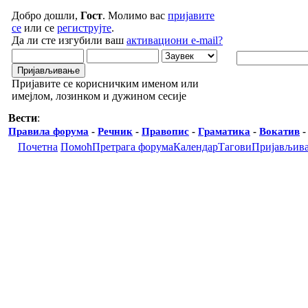
Добро дошли,
Гост
. Молимо вас
пријавите
се
или се
региструјте
.
Да ли сте изгубили ваш
активациони e-mail?
Пријавите се корисничким именом или
имејлом, лозинком и дужином сесије
Вести
:
Правила форума
-
Речник
-
Правопис
-
Граматика
-
Вокатив
Почетна
Помоћ
Претрага форума
Календар
Тагови
Пријављив