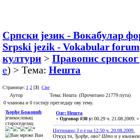
Српски језик - Вокабулар ф
Srpski jezik - Vokabular forum
култури
>
Правопис српског 
e
) > Тема:
Нешта
Странице:
1
2
[
3
]
Све
Аутор
Тема: Нешта (Прочитано 21779 пута)
0 чланова и 0 гостију прегледају ову тему.
Ђорђе Божовић
Одг: Нешта
језикословац
«
Одговор #30 у:
00.29 ч. 21.08.2009. »
староседелац
Цитирано: J o e на 12.50 ч. 20.08.2009.
Ван
Откуд ти, Ђорђе, ово?
Што
и у књижевн