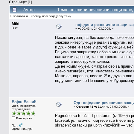
Странице: [
1
]
Аутор
Тема: поједини реченични знаци заре
0 чланова и 0 гостију прегледају ову тему.
Miki
поједини реченични знаци за
Гост
«
у:
00.43 ч. 24.03.2008. »
Нисам сигуран, па бих желео да неко мер
знакова интерпункције један за другим, на 
и др. - овде је зарез у другој функцији, не
Рецимо при завршетку набрајања неке ску
наставити зарезом, као што рекох - изоста
завршили двоструком тачком.
Да не компликујем, сматрам ово за правил
<неко писаније>
,
итд
,
<наставак реченице>, 
Може се, наравно, писати
?!
и друго а ово 
подучили, или се Правопис у међувремен
Бојан Башић
Одг: поједини реченични знац
уредник форума
«
Одговор #1 у:
11.44 ч. 24.03.2008. »
староседелац
Pogrešno su te učili. I po starom (iz 1960) i
Ван мреже
Izuzetak je, naravno, kraj rečenice (nećemo p
skraćeničku tačku pa upitnik/uzvičnik — već 
Пол:
Организација: