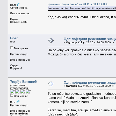
Цитирано: Бојан Башић на 23.11 ч. 11.08.2009.
Пол:
Организација:
Ne samo da nije obavezna
,
već će biti da je sasvim suvi
Име и презиме:
Кад смо код сасвим сувишних знакова, и ов
Струка:
Поруке: 1.688
Gost
Одг: поједини реченични знац
гост
«
Одговор #12 у:
23.20 ч. 20.08.2009. »
Ван мреже
На основу ког правила о писању зареза ов
Можда би могло и без њега, али не знам 
Организација:
Име и презиме:
Струка:
Поруке: 6
Ђорђе Божовић
Одг: поједини реченични знац
језикословац
«
Одговор #13 у:
00.48 ч. 21.08.2009. »
староседелац
Te su rečenice povezane gradacionim odnosom.
Ван мреже
samo veli: "Mada se između članova konstrukc
konstrukciji ne stavlja zarez."
Пол:
Организација:
Zarez se, međutim, stavlja između članova ko
Име и презиме:
Đorđe Božović
(da)/a nekmoli (da)".