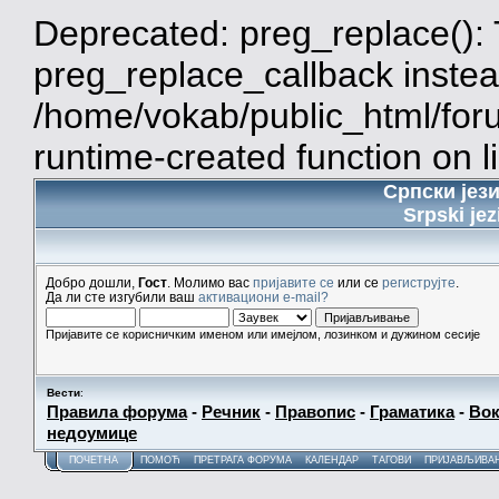
Deprecated: preg_replace(): 
preg_replace_callback instea
/home/vokab/public_html/for
runtime-created function on l
Српски јез
Srpski jez
Добро дошли,
Гост
. Молимо вас
пријавите се
или се
региструјте
.
Да ли сте изгубили ваш
активациони e-mail?
Пријавите се корисничким именом или имејлом, лозинком и дужином сесије
Вести
:
Правила форума
-
Речник
-
Правопис
-
Граматика
-
Вок
недоумице
ПОЧЕТНА
ПОМОЋ
ПРЕТРАГА ФОРУМА
КАЛЕНДАР
ТАГОВИ
ПРИЈАВЉИВА