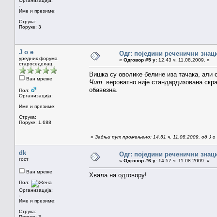
Организација:
-
Име и презиме:
Струка:
Поруке: 3
J o e
Одг: поједини реченични знац
уредник форума
«
Одговор #5 у:
12.43 ч. 11.08.2009. »
староседелац
Вишка су оволике белине иза тачака, али о
Ван мреже
Чит.
вероватно није стандардизована скр
обавезна.
Пол:
Организација:
Име и презиме:
Струка:
Поруке: 1.688
«
Задњи пут промењено: 14.51 ч. 11.08.2009. од J o
dk
Одг: поједини реченични знац
гост
«
Одговор #6 у:
14.57 ч. 11.08.2009. »
Ван мреже
Хвала на одговору!
Пол:
Организација:
-
Име и презиме:
Струка:
Поруке: 3