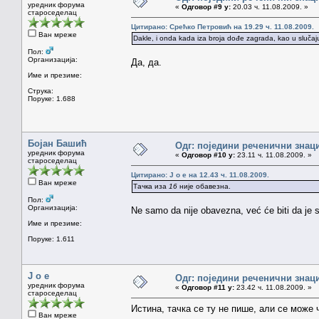
уредник форума
«
Одговор #9 у:
20.03 ч. 11.08.2009. »
староседелац
Цитирано: Срећко Петровић на 19.29 ч. 11.08.2009.
Ван мреже
Dakle, i onda kada iza broja dođe zagrada, kao u slučaju
Пол:
Организација:
Да, да.
Име и презиме:
Струка:
Поруке: 1.688
Бојан Башић
Одг: поједини реченични знац
уредник форума
«
Одговор #10 у:
23.11 ч. 11.08.2009. »
староседелац
Цитирано: J o e на 12.43 ч. 11.08.2009.
Ван мреже
Тачка иза
16
није обавезна.
Пол:
Организација:
Ne samo da nije obavezna, već će biti da je 
Име и презиме:
Поруке: 1.611
J o e
Одг: поједини реченични знац
уредник форума
«
Одговор #11 у:
23.42 ч. 11.08.2009. »
староседелац
Истина, тачка се ту не пише, али се може 
Ван мреже