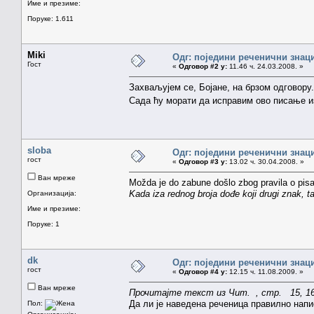
Име и презиме:
Поруке: 1.611
Miki
Одг: поједини реченични знац
Гост
«
Одговор #2 у:
11.46 ч. 24.03.2008. »
Захваљујем се, Бојане, на брзом одговору.
Сада ћу морати да исправим ово писање и
sloba
Одг: поједини реченични знац
гост
«
Одговор #3 у:
13.02 ч. 30.04.2008. »
Ван мреже
Možda je do zabune došlo zbog pravila o pisan
Kada iza rednog broja dođe koji drugi znak, t
Организација:
Име и презиме:
Поруке: 1
dk
Одг: поједини реченични знац
гост
«
Одговор #4 у:
12.15 ч. 11.08.2009. »
Ван мреже
Прочитајте текст из Чит. , стр. 15, 1
Да ли је наведена реченица правилно нап
Пол: