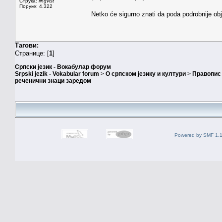
Струка:
lingvist
Поруке: 4.322
Netko će sigurno znati da poda podrobnije ob
Тагови:
Странице: [
1
]
Српски језик - Вокабулар форум
Srpski jezik - Vokabular forum
>
О српском језику и култури
>
Правопис 
реченични знаци заредом
Powered by SMF 1.