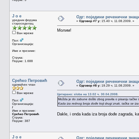
J o e
Одг: поједини реченични знац
уредник форума
«
Одговор #7 у:
15.40 ч. 11.08.2009. »
староседелац
Молим!
Ван мреже
Пол:
Организација:
Име и презиме:
Струка:
Поруке: 1.688
Срећко Петровић
Одг: поједини реченични знац
одомаћен члан
«
Одговор #8 у:
19.29 ч. 11.08.2009. »
Ван мреже
Цитирано: sloba на 13.02 ч. 30.04.2008.
Možda je do zabune došlo zbog pravila o pisanju tačke i
Пол:
Kada iza rednog broja dođe koji drugi znak, tačka se iza
Организација:
/
Име и презиме:
Dakle, i onda kada iza broja dođe zagrada, ka
Срећко Петровић
Струка:
Поруке: 387
J o e
Одг: поједини реченични знац