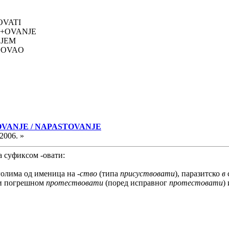
OVATI
T+OVANJE
UJEM
+OVAO
TVOVANJE / NAPASTOVANJE
2006. »
са суфиксом -овати:
аголима од именица на
-ство
(типа
присуствовати
), паразитско
в
ли погрешном
протествовати
(поред исправног
протестовати
)