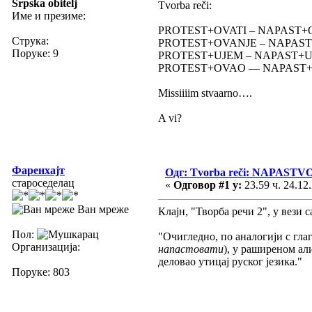
Srpska obitelj
Tvorba reči:
Име и презиме:
PROTEST+OVATI – NAPAST+
Струка:
PROTEST+OVANJE – NAPAS
Поруке: 9
PROTEST+UJEM – NAPAST+
PROTEST+OVAO –– NAPAST
Missiiiim stvaarno….
A vi?
Фаренхајт
Одг: Tvorba reči: NAPAS
староседелац
«
Одговор #1 у:
23.59 ч. 24.12.
Ван мреже
Клајн, "Творба речи 2", у вези 
Пол:
"Очигледно, по аналогији с гл
Организација:
напастовати
), у раширеном а
деловао утицај руског језика."
Поруке: 803