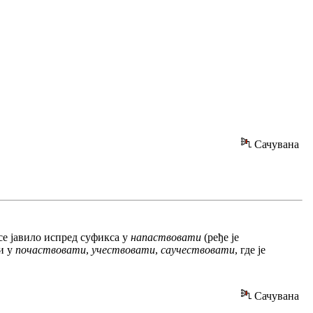
Сачувана
се јавило испред суфикса у
напаствовати
(ређе је
 и у
почаствовати
,
учествовати
,
саучествовати
, где је
Сачувана