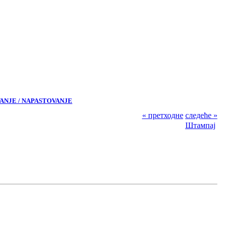
VANJE / NAPASTOVANJE
« претходне
следеће »
Штампај