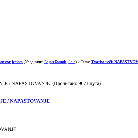
пског језика
(Уредници:
Бојан Башић
,
J o e
) > Тема:
Tvorba reči: NAPASTVO
ANJE / NAPASTOVANJE (Прочитано 9671 пута)
NJE / NAPASTOVANJE
OVANJE