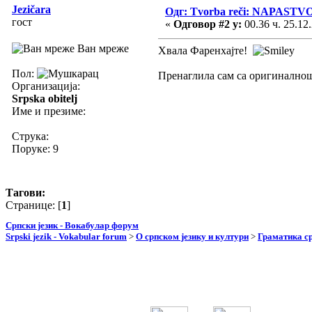
Jezičara
Одг: Tvorba reči: NAPAS
гост
«
Одговор #2 у:
00.36 ч. 25.12.
Ван мреже
Хвала Фаренхајте!
Пол:
Пренаглила сам са оригиналнош
Организација:
Srpska obitelj
Име и презиме:
Струка:
Поруке: 9
Тагови:
Странице: [
1
]
Српски језик - Вокабулар форум
Srpski jezik - Vokabular forum
>
О српском језику и култури
>
Граматика ср