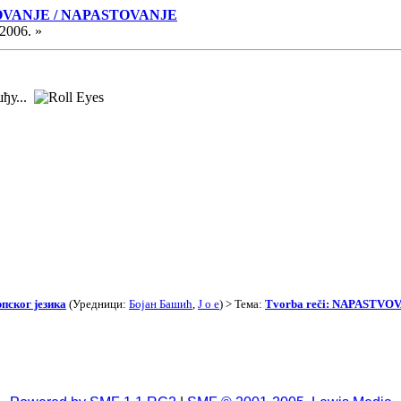
TVOVANJE / NAPASTOVANJE
2006. »
ђу...
пског језика
(Уредници:
Бојан Башић
,
J o e
) > Тема:
Tvorba reči: NAPASTVO