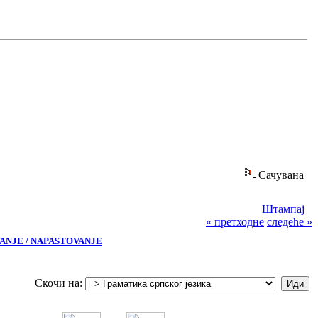
Сачувана
Штампај
« претходне
следеће »
VANJE / NAPASTOVANJE
Скочи на: