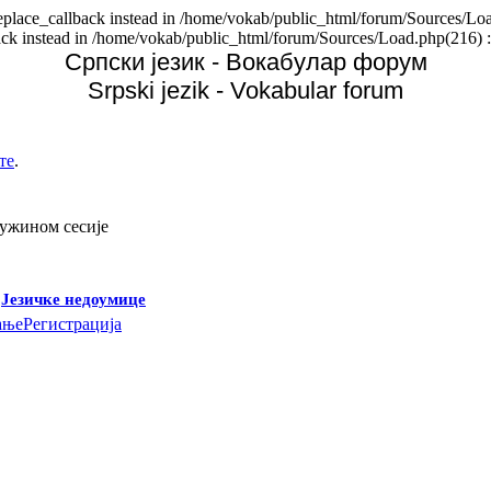
replace_callback instead in /home/vokab/public_html/forum/Sources/Loa
back instead in /home/vokab/public_html/forum/Sources/Load.php(216) :
Српски језик - Вокабулар форум
Srpski jezik - Vokabular forum
те
.
дужином сесије
-
Језичке недоумице
ање
Регистрација