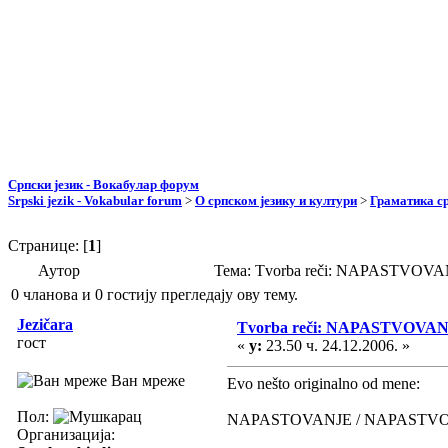
Српски језик - Вокабулар форум
Srpski jezik - Vokabular forum
>
О српском језику и култури
>
Граматика ср
Странице: [
1
]
Аутор
Тема: Tvorba reči: NAPASTVOV
0 чланова и 0 гостију прегледају ову тему.
Jezičara
Tvorba reči: NAPASTVOVA
гост
«
у:
23.50 ч. 24.12.2006. »
Ван мреже
Evo nešto originalno od mene:
Пол:
NAPASTOVANJE / NAPASTV
Организација: