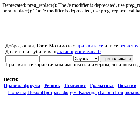
Deprecated: preg_replace(): The /e modifier is deprecated, use preg_
preg_replace(): The /e modifier is deprecated, use preg_replace_call
Добро дошли,
Гост
. Молимо вас
пријавите се
или се
региструј
Да ли сте изгубили ваш
активациони e-mail?
Пријавите се корисничким именом или имејлом, лозинком и 
Вести
:
Правила форума
-
Речник
-
Правопис
-
Граматика
-
Вокатив
Почетна
Помоћ
Претрага форума
Календар
Тагови
Пријављив