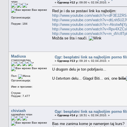
члан
«
Одговор #12 у:
09.00 ч. 02.04.2010. »
Ван мреже
Red je i da se postavi link ka najboljim:
http://www.youtube.com/watch?v=dF3E2ZRS
Организација:
http://www.youtube.com/watch?v=dtLnh5U2
Поруке: 184
http://www.youtube.com/watch?v=-AkstwNjY
http://www.youtube.com/watch?v=Rpv4XZCs
http://www.youtube.com/watch?v=m_dVc8Tp
Možda se šta i nauči.
Madiuxa
Одг: besplatni link sa najboljim porno f
староседелац
«
Одговор #13 у:
09.16 ч. 02.04.2010. »
Ван мреже
U drugom delu je ton pobrljavio...
Пол:
U četvrtom delu... Glagol Biti... oni, one
biše
Организација:
Име и презиме:
Струка:
Поруке: 7.477
chiviash
Одг: besplatni link sa najboljim porno f
одомаћен члан
«
Одговор #14 у:
18.51 ч. 02.04.2010. »
Ван мреже
Bas me zanima kome je namenjen taj kurs?