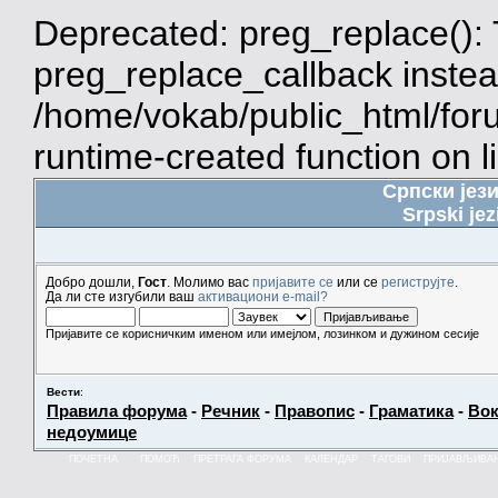
Deprecated: preg_replace(): 
preg_replace_callback instea
/home/vokab/public_html/for
runtime-created function on l
Српски јез
Srpski jez
Добро дошли,
Гост
. Молимо вас
пријавите се
или се
региструјте
.
Да ли сте изгубили ваш
активациони e-mail?
Пријавите се корисничким именом или имејлом, лозинком и дужином сесије
Вести
:
Правила форума
-
Речник
-
Правопис
-
Граматика
-
Вок
недоумице
ПОЧЕТНА
ПОМОЋ
ПРЕТРАГА ФОРУМА
КАЛЕНДАР
ТАГОВИ
ПРИЈАВЉИВА