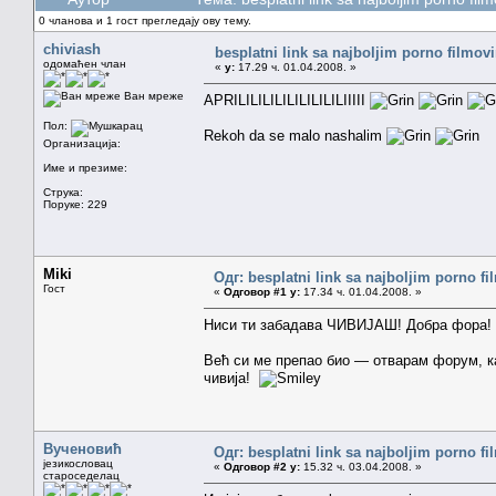
0 чланова и 1 гост прегледају ову тему.
chiviash
besplatni link sa najboljim porno filmov
одомаћен члан
«
у:
17.29 ч. 01.04.2008. »
Ван мреже
APRILILILILILILILILILIIIII
Пол:
Rekoh da se malo nashalim
Организација:
Име и презиме:
Струка:
Поруке: 229
Miki
Одг: besplatni link sa najboljim porno f
Гост
«
Одговор #1 у:
17.34 ч. 01.04.2008. »
Ниси ти забадава ЧИВИЈАШ! Добра фора!
Већ си ме препао био — отварам форум, ка
чивија!
Вученовић
Одг: besplatni link sa najboljim porno f
језикословац
«
Одговор #2 у:
15.32 ч. 03.04.2008. »
староседелац