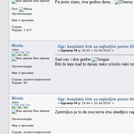
Ван мреже
Pa jeste stara, ima godinu dana...
Пол:
Организација:
Име и презиме:
Струка:
Поруке: 7.477
Mirela
Одг: besplatni link sa najboljim porno f
члан
«
Одговор #8 у:
16.42 ч. 01.04.2010. »
Ван мреже
Sad vec i dve godne
Bilo bi lepo kad bi danas neko smislio neki n
Организација:
Име и презиме:
Струка:
student knjizevnosti
Поруке: 60
Mirela
Одг: besplatni link sa najboljim porno f
члан
«
Одговор #9 у:
16.44 ч. 01.04.2010. »
Ван мреже
Zanimljivo je to da ova tema ima ubedljivo na
Организација:
Име и презиме:
Струка:
student knjizevnosti