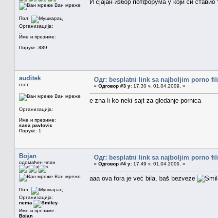
И сјајан избор потфорума у који си ставио
Ван мреже
Пол:
Организација:
_
Име и презиме:
Поруке: 889
auditek
Одг: besplatni link sa najboljim porno f
гост
«
Одговор #3 у:
17.30 ч. 01.04.2009. »
Ван мреже
e zna li ko neki sajt za gledanje pornica
Организација:
Име и презиме:
sasa pavlovic
Поруке: 1
Bojan
Одг: besplatni link sa najboljim porno f
одомаћен члан
«
Одговор #4 у:
17.49 ч. 01.04.2009. »
Ван мреже
aaa ova fora je već bila, baš bezveze
Пол:
Организација:
nema
Име и презиме:
Bojan