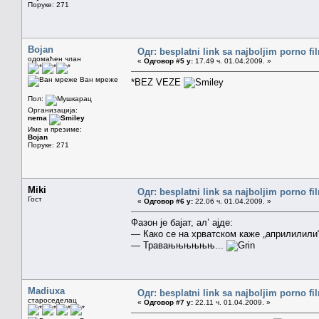
Поруке: 271
Bojan
Одг: besplatni link sa najboljim porno f
одомаћен члан
«
Одговор #5 у:
17.49 ч. 01.04.2009. »
Ван мреже
*BEZ VEZE
Пол:
Организација:
nema
Име и презиме:
Bojan
Поруке: 271
Miki
Одг: besplatni link sa najboljim porno f
Гост
«
Одговор #6 у:
22.06 ч. 01.04.2009. »
Фазон је бајат, ал’ ајде:
— Како се на хрватском каже „априлилили
— Травањњњњњњ...
Madiuxa
Одг: besplatni link sa najboljim porno f
староседелац
«
Одговор #7 у:
22.11 ч. 01.04.2009. »