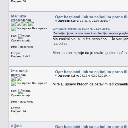
Поруке: 60
Madiuxa
Одг: besplatni link sa najboljim porno f
староседелац
«
Одговор #10 у:
18.41 ч. 01.04.2010. »
Ван мреже
Цитирано: Mirela на 16.44 ч. 01.04.2010.
Zanimljivo je to da ova tema ima ubedljivo najvise pregl
Пол:
Ma zanimljivo, ali ništa neobično... Ja veruje
Организација:
nasednu.
Име и презиме:
Meni je zanimljivije da je svake godine baš na
Струка:
Поруке: 7.477
Ime moje
Одг: besplatni link sa najboljim porno f
посетилац
«
Одговор #11 у:
04.16 ч. 02.04.2010. »
Ван мреже
Mirela, upravo htedoh da ostavim isti koment
Пол:
Организација:
Име и презиме:
Струка:
Поруке: 14
d@do
Одг: besplatni link sa najboljim porno f