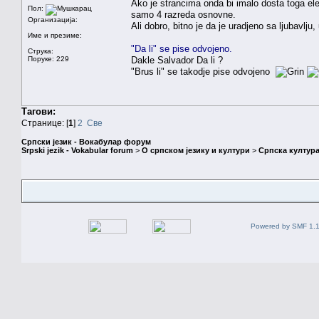
Ako je strancima onda bi imalo dosta toga ele
Пол:
samo 4 razreda osnovne.
Организација:
Ali dobro, bitno je da je uradjeno sa ljubavlju
Име и презиме:
"Da li" se pise odvojeno.
Струка:
Поруке: 229
Dakle Salvador Da li ?
"Brus li" se takodje pise odvojeno
Тагови:
Странице: [
1
]
2
Све
Српски језик - Вокабулар форум
Srpski jezik - Vokabular forum
>
О српском језику и култури
>
Српска култура
Powered by SMF 1.