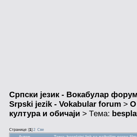
Српски језик - Вокабулар фору
Srpski jezik - Vokabular forum
>
О
култура и обичаји
> Тема:
bespla
Странице: [
1
]
2
Све
Аутор
Тема: besplatni link sa najboljim porno f