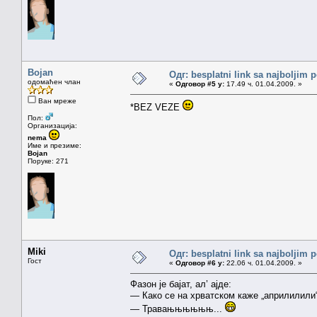
Bojan
Одг: besplatni link sa najboljim 
одомаћен члан
«
Одговор #5 у:
17.49 ч. 01.04.2009. »
Ван мреже
*BEZ VEZE
Пол:
Организација:
nema
Име и презиме:
Bojan
Поруке: 271
Miki
Одг: besplatni link sa najboljim 
Гост
«
Одговор #6 у:
22.06 ч. 01.04.2009. »
Фазон је бајат, ал’ ајде:
— Како се на хрватском каже „априлилили
— Травањњњњњњ...