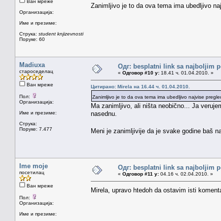
Ван мреже
Zanimljivo je to da ova tema ima ubedljivo na
Организација:
Име и презиме:
Струка:
student knjizevnosti
Поруке: 60
Madiuxa
Одг: besplatni link sa najboljim 
староседелац
«
Одговор #10 у:
18.41 ч. 01.04.2010. »
Ван мреже
Цитирано: Mirela на 16.44 ч. 01.04.2010.
Пол:
Zanimljivo je to da ova tema ima ubedljivo najvise pregl
Организација:
Ma zanimljivo, ali ništa neobično... Ja veruje
Име и презиме:
nasednu.
Струка:
Поруке: 7.477
Meni je zanimljivije da je svake godine baš na
Ime moje
Одг: besplatni link sa najboljim 
посетилац
«
Одговор #11 у:
04.16 ч. 02.04.2010. »
Ван мреже
Mirela, upravo htedoh da ostavim isti koment
Пол:
Организација:
Име и презиме: