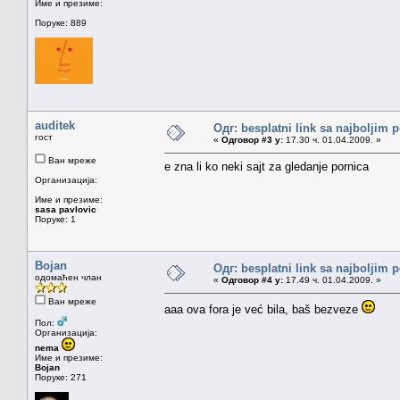
Име и презиме:
Поруке: 889
auditek
Одг: besplatni link sa najboljim 
гост
«
Одговор #3 у:
17.30 ч. 01.04.2009. »
Ван мреже
e zna li ko neki sajt za gledanje pornica
Организација:
Име и презиме:
sasa pavlovic
Поруке: 1
Bojan
Одг: besplatni link sa najboljim 
одомаћен члан
«
Одговор #4 у:
17.49 ч. 01.04.2009. »
Ван мреже
aaa ova fora je već bila, baš bezveze
Пол:
Организација:
nema
Име и презиме:
Bojan
Поруке: 271