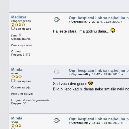
Madiuxa
Одг: besplatni link sa najboljim 
староседелац
«
Одговор #7 у:
22.11 ч. 01.04.2009. »
Ван мреже
Pa jeste stara, ima godinu dana...
Пол:
Организација:
Име и презиме:
Струка:
Поруке: 7.477
Mirela
Одг: besplatni link sa najboljim 
члан
«
Одговор #8 у:
16.42 ч. 01.04.2010. »
Ван мреже
Sad vec i dve godne
Организација:
Bilo bi lepo kad bi danas neko smislio neki n
Име и презиме:
Струка:
student knjizevnosti
Поруке: 60
Mirela
Одг: besplatni link sa najboljim 
члан
«
Одговор #9 у:
16.44 ч. 01.04.2010. »