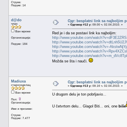
Струка:
Поруке: 14
d@do
Одг: besplatni link sa najboljim 
члан
«
Одговор #12 у:
09.00 ч. 02.04.2010. »
Ван мреже
Red je i da se postavi link ka najboljim:
http://www.youtube.com/watch?v=dF3E2ZRS
Организација:
http://www.youtube.com/watch?v=dtLnh5U2
Поруке: 184
http://www.youtube.com/watch?v=-AkstwNjY
http://www.youtube.com/watch?v=Rpv4XZCs
http://www.youtube.com/watch?v=m_dVc8Tp
Možda se šta i nauči.
Madiuxa
Одг: besplatni link sa najboljim 
староседелац
«
Одговор #13 у:
09.16 ч. 02.04.2010. »
Ван мреже
U drugom delu je ton pobrljavio...
Пол:
Организација:
U četvrtom delu... Glagol Biti... oni, one
biše
Име и презиме:
Струка:
Поруке: 7.477