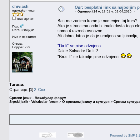
chiviash
Одг: besplatni link sa najboljim 
одомаћен члан
«
Одговор #14 у:
18.51 ч. 02.04.2010. »
Ван мреже
Bas me zanima kome je namenjen taj kurs?
Ako je strancima onda bi imalo dosta toga ele
Пол:
Организација:
samo 4 razreda osnovne.
Ali dobro, bitno je da je uradjeno sa ljubavlju
Име и презиме:
Струка:
"Da li" se pise odvojeno.
Поруке: 229
Dakle Salvador Da li ?
"Brus li" se takodje pise odvojeno
Тагови:
Странице: [
1
]
2
Све
Српски језик - Вокабулар форум
Srpski jezik - Vokabular forum
>
О српском језику и култури
>
Српска култура
Powered by SMF 1.