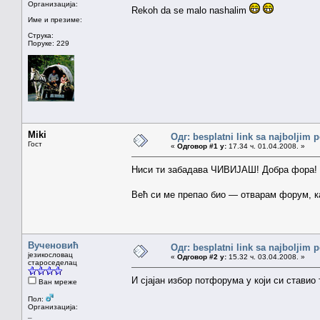
Организација:
Rekoh da se malo nashalim
Име и презиме:
Струка:
Поруке: 229
Miki
Одг: besplatni link sa najboljim 
Гост
«
Одговор #1 у:
17.34 ч. 01.04.2008. »
Ниси ти забадава ЧИВИЈАШ! Добра фора!
Већ си ме препао био — отварам форум, ка
Вученовић
Одг: besplatni link sa najboljim 
језикословац
«
Одговор #2 у:
15.32 ч. 03.04.2008. »
староседелац
И сјајан избор потфорума у који си ставио
Ван мреже
Пол:
Организација:
_