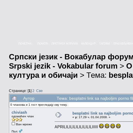
ПОЧЕТНА
ПОМОЋ
ПРЕТРАГА ФОРУМА
КАЛЕНДАР
ТАГОВИ
ПРИЈАВЉИВА
Српски језик - Вокабулар фору
Srpski jezik - Vokabular forum
>
О
култура и обичаји
> Тема:
bespla
Странице: [
1
]
2
Све
Аутор
Тема: besplatni link sa najboljim porno
0 чланова и 1 гост прегледају ову тему.
chiviash
besplatni link sa najboljim porn
одомаћен члан
«
у:
17.29 ч. 01.04.2008. »
Ван мреже
APRILILILILILILILILILIIIII
Пол: