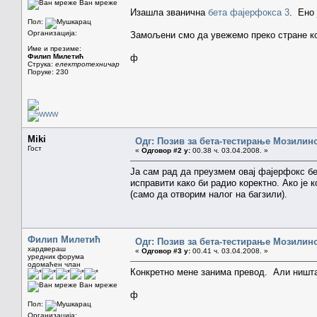
Ван мреже
Изашла званична
бета фајерфокса 3
. Ено 
Пол:
Организација:
Замољени смо да увежемо преко стране ко
Име и презиме:
Филип Милетић
ф
Струка:
електротехничар
Поруке: 230
Miki
Одг: Позив за бета-тестирање Мозилиног
Гост
«
Одговор #2 у:
00.38 ч. 03.04.2008. »
Ја сам рад да преузмем овај фајерфокс бе
исправити како би радио коректно. Ако је 
(само да отворим налог на багзили).
Филип Милетић
Одг: Позив за бета-тестирање Мозилиног
хардвераш
«
Одговор #3 у:
00.41 ч. 03.04.2008. »
уредник форума
одомаћен члан
Конкретно мене занима превод. Али ништа
Ван мреже
ф
Пол:
Организација: