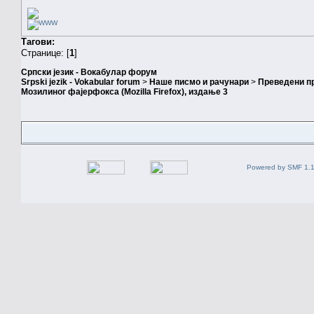
Тагови:
Странице: [
1
]
Српски језик - Вокабулар форум
Srpski jezik - Vokabular forum
>
Наше писмо и рачунари
>
Преведени п
Мозилиног фајерфокса (Mozilla Firefox), издање 3
Powered by SMF 1.