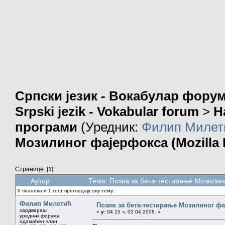
Српски језик - Вокабулар фору
Srpski jezik - Vokabular forum
>
Н
програми
(Уредник:
Филип Милет
Мозилиног фајерфокса (Mozilla F
Странице: [
1
]
Аутор
Тема: Позив за бета-тестирање Мозилино
0 чланова и 1 гост прегледају ову тему.
Филип Милетић
Позив за бета-тестирање Мозилиног фај
хардвераш
«
у:
04.15 ч. 02.04.2008. »
уредник форума
одомаћен члан