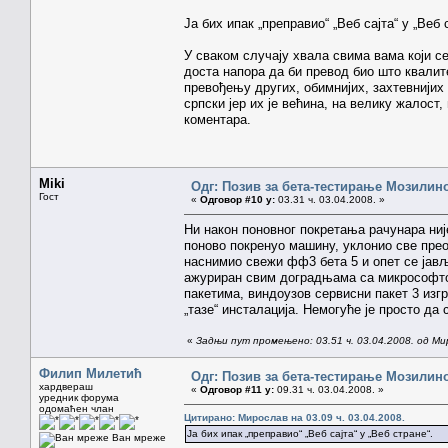
Ја бих ипак „преправио“ „Веб сајта“ у „Веб 
У сваком случају хвала свима вама који с
доста напора да би превод био што квалит
превођењу других, обимнијих, захтевнијих
српски јер их је већина, на велику жалос
коментара.
Miki
Одг: Позив за бета-тестирање Мозилиног
Гост
«
Одговор #10 у:
03.31 ч. 03.04.2008. »
Ни након поновног покретања рачунара ни
поново покренуо машину, уклонио све прео
наснимио свежи фф3 бета 5 и опет се јављ
ажуриран свим доградњама са микрософто
пакетима, виндоузов сервисни пакет 3 изг
„тазе“ инсталација. Немогуће је просто да
«
Задњи пут промењено: 03.51 ч. 03.04.2008. од Ми
Филип Милетић
Одг: Позив за бета-тестирање Мозилиног
хардвераш
«
Одговор #11 у:
09.31 ч. 03.04.2008. »
уредник форума
одомаћен члан
Цитирано: Мирослав на 03.09 ч. 03.04.2008.
Ја бих ипак „преправио“ „Веб сајта“ у „Веб стране“.
Ван мреже