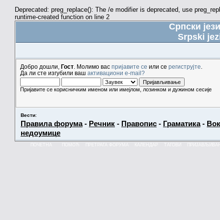
Deprecated: preg_replace(): The /e modifier is deprecated, use preg_re
runtime-created function on line 2
Српски јез
Srpski jez
Добро дошли,
Гост
. Молимо вас
пријавите се
или се
региструјте
.
Да ли сте изгубили ваш
активациони e-mail?
Пријавите се корисничким именом или имејлом, лозинком и дужином сесије
Вести
:
Правила форума
-
Речник
-
Правопис
-
Граматика
-
Вок
недоумице
ПОЧЕТНА
ПОМОЋ
ПРЕТРАГА ФОРУМА
КАЛЕНДАР
ТАГОВИ
ПРИЈАВЉИВА