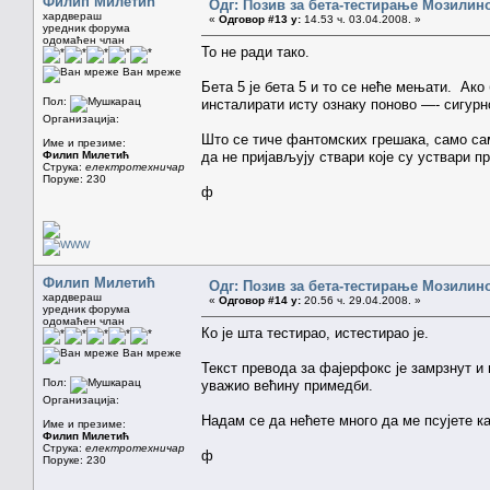
Филип Милетић
Одг: Позив за бета-тестирање Мозилиног
хардвераш
«
Одговор #13 у:
14.53 ч. 03.04.2008. »
уредник форума
одомаћен члан
То не ради тако.
Ван мреже
Бета 5 је бета 5 и то се неће мењати. Ако
Пол:
инсталирати исту ознаку поново —- сигурн
Организација:
Што се тиче фантомских грешака, само са
Име и презиме:
Филип Милетић
да не пријављују ствари које су уствари п
Струка:
електротехничар
Поруке: 230
ф
Филип Милетић
Одг: Позив за бета-тестирање Мозилиног
хардвераш
«
Одговор #14 у:
20.56 ч. 29.04.2008. »
уредник форума
одомаћен члан
Ко је шта тестирао, истестирао је.
Ван мреже
Текст превода за фајерфокс је замрзнут 
Пол:
уважио већину примедби.
Организација:
Надам се да нећете много да ме псујете к
Име и презиме:
Филип Милетић
Струка:
електротехничар
ф
Поруке: 230