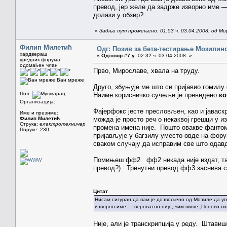
превод, јер желе да задрже изворно име —
долази у обзир?
«
Задњи пут промењено: 01.53 ч. 03.04.2008. од Ми
Филип Милетић
Одг: Позив за бета-тестирање Мозилиног
хардвераш
«
Одговор #7 у:
02.32 ч. 03.04.2008. »
уредник форума
одомаћен члан
Прво, Мирославе, хвала на труду.
Ван мреже
Друго, збуњује ме што си пријавио гомилу
Пол:
Наиме корисничко сучеље је преведено
ко
Организација:
Фајерфокс јесте пресловљен, као и јаваскр
Име и презиме:
Филип Милетић
можда је просто реч о некаквој грешци у и
Струка:
електротехничар
промена имена није. Пошто овакве фантомс
Поруке: 230
пријављује у багзилу уместо овде на форум
сваком случају да исправим све што одавд
Помињеш фф2. фф2 никада није издат, так
превод?). Тренутни превод фф3 заснива с
Цитат
Нисам сигуран да вам је дозвољено од Мозиле да уп
изворно име — вероватно није, чим пише „Поново п
Није, али је транскрипција у реду. Штавиш