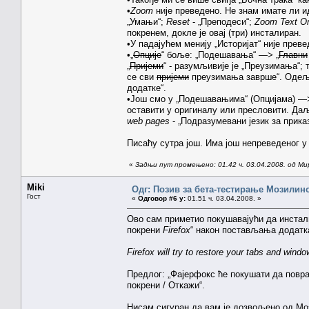
•
Zoom
није преведено. Не знам имате ли и
„Умањи“;
Reset
- „Преподеси“;
Zoom Text O
покренем, докле је овај (три) инсталиран.
•У падајућем менију „Историјат“ није прев
•„
Опције
“ боље: „Подешавања“ —> „
Главни
„
Пријеми
“ - разумљивије је „Преузимања“; 
се сви
пријеми
преузимања заврше“. Оде
додатке“.
•Још смо у „Подешавањима“ (Опцијама) —>
оставити у оригиналу или пресловити. Д
web pages
- „Подразумевани језик за прика
Писаћу сутра још. Има још непреведеног 
«
Задњи пут промењено: 01.42 ч. 03.04.2008. од Ми
Miki
Одг: Позив за бета-тестирање Мозилиног
Гост
«
Одговор #6 у:
01.51 ч. 03.04.2008. »
Ово сам приметио покушавајући да инстали
покрени
Firefox
“ након постављања додатка
Firefox will try to restore your tabs and windo
Предлог: „Фајерфокс ће покушати да повра
покрени / Откажи“.
Нисам сигуран да вам је дозвољено од Моз