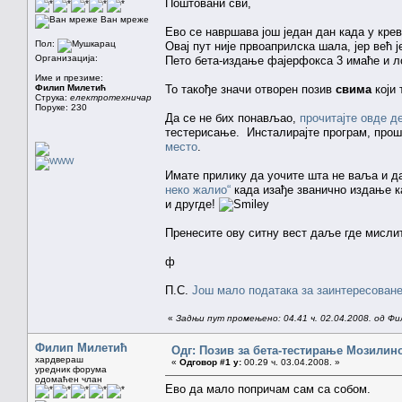
Поштовани сви,
Ван мреже
Ево се навршава још један дан када у крев
Пол:
Овај пут није првоаприлска шала, јер већ ј
Организација:
Пето бета-издање фајерфокса 3 имаће и лок
Име и презиме:
Филип Милетић
То такође значи отворен позив
свима
који 
Струка:
електротехничар
Поруке: 230
Да се не бих понављао,
прочитајте овде д
тестерисање. Инсталирајте програм, проше
место
.
Имате прилику да уочите шта не ваља и д
неко жалио“
када изађе званично издање ка
и другде!
Пренесите ову ситну вест даље где мислит
ф
П.С.
Још мало података за заинтересоване
«
Задњи пут промењено: 04.41 ч. 02.04.2008. од Ф
Филип Милетић
Одг: Позив за бета-тестирање Мозилиног
хардвераш
«
Одговор #1 у:
00.29 ч. 03.04.2008. »
уредник форума
одомаћен члан
Ево да мало попричам сам са собом.