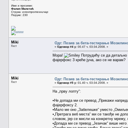
Име и презиме:
Филип Милетић
Струка:
електротехничар
Поруке: 230
Miki
Одг: Позив за бета-тестирање Мозилиног
Гост
«
Одговор #4 у:
00.47 ч. 03.04.2008. »
Мора!
Потрудићу се да детаљно 
фајерфокс 3 креће јуна, ако се не варам?
Miki
Одг: Позив за бета-тестирање Мозилиног
Гост
«
Одговор #5 у:
01.40 ч. 03.04.2008. »
На „прву лопту“:
•Не допада ми се превод „Прикажи напредак
фајерфоксу 2.
•Мало ме оно „Забелешке“ уместо „Омиљено“
•„Претрага веб места“ ми се такође не доп
словом, јер се мисли на конкретну мрежу, 
•Допада ми се превод „Језичак“ више него л
•Такође ми се више свиђа „Бочна трака“ как