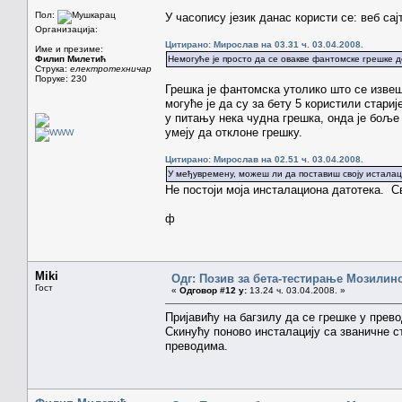
Пол:
У часопису језик данас користи се: веб сај
Организација:
Цитирано: Мирослав на 03.31 ч. 03.04.2008.
Име и презиме:
Филип Милетић
Немогуће је просто да се овакве фантомске грешке д
Струка:
електротехничар
Поруке: 230
Грешка је фантомска утолико што се изве
могуће је да су за бету 5 користили стари
у питању нека чудна грешка, онда је боље д
умеју да отклоне грешку.
Цитирано: Мирослав на 02.51 ч. 03.04.2008.
У међувремену, можеш ли да поставиш своју исталац
Не постоји моја инсталациона датотека. С
ф
Miki
Одг: Позив за бета-тестирање Мозилиног
Гост
«
Одговор #12 у:
13.24 ч. 03.04.2008. »
Пријавићу на багзилу да се грешке у прево
Скинућу поново инсталацију са званичне с
преводима.