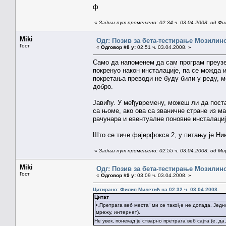
ф
«
Задњи пут промењено: 02.34 ч. 03.04.2008. од Ф
Miki
Одг: Позив за бета-тестирање Мозилиног
Гост
«
Одговор #8 у:
02.51 ч. 03.04.2008. »
Само да напоменем да сам програм преузео
покренуо након инсталације, па се можда и
покретања преводи не буду били у реду, мо
добро.
Јавићу. У међувремену, можеш ли да поста
са њоме, ако ова са званичне стране из ма
рачунара и евентуалне поновне инсталациј
Што се тиче фајерфокса 2, у питању је Ни
«
Задњи пут промењено: 02.55 ч. 03.04.2008. од Ми
Miki
Одг: Позив за бета-тестирање Мозилиног
Гост
«
Одговор #9 у:
03.09 ч. 03.04.2008. »
Цитирано: Филип Милетић на 02.32 ч. 03.04.2008.
Цитат
•„Претрага веб места“ ми се такође не допада. Једн
мрежу, интернет).
Не увек, понекад је стварно претрага веб сајта (е, да,