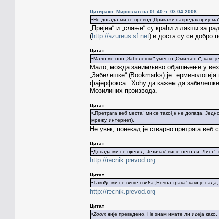
Цитирано: Мирослав на 01.40 ч. 03.04.2008.
•Не допада ми се превод „Прикажи напредак пријема“ 
„Пријем“ и „слање“ су краћи и лакши за ра
(
http://azureus.sf.net
) и доста су се добро 
Цитат
•Мало ме оно „Забелешке“ уместо „Омиљено“, како је 
Мало, можда занимљиво објашњење у вези с
„Забелешке“ (Bookmarks) је терминологија
фајерфокса. Хоћу да кажем да забелешке 
Мозилиних производа.
Цитат
•„Претрага веб места“ ми се такође не допада. Једно
мрежу, интернет).
Не увек, понекад је стварно претрага веб са
Цитат
•Допада ми се превод „Језичак“ више него ли „Лист“, 
http://recnik.prevod.org
Цитат
•Такође ми се више свиђа „Бочна трака“ како је сада, 
http://recnik.prevod.org
Цитат
•
Zoom
није преведено. Не знам имате ли идеја како.