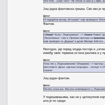
Text Only
- „Само текст“. Не сећам се како је у фф2, ј
Још једна фантомска грешка. Све ово је п
Цитат
•У падајућем менију „Историјат“ није преведено
Show 
Фантом.
Цитат
•„
Опције
“ боље: „Подешавања“ —> „
Главни
Главна“ (д
„Преузимања“; тако и „Прикажи прозора са
пријемим
није преведен са „Додаци“ и дугме
Manage Add-ons...
Незгодно, јер поред опција постоје и „сет
између ових термина остала разлика и у п
Цитат
•Још смо у „Подешавањима“ (Опцијама) —> картица 
пресловити. Даље, одељак
Languages
- „Језици“ и
Ch
страна“.
Још један фантом.
Цитат
Писаћу сутра још. Има још непреведеног у „Подешав
У подешавањима, као ни у целокупном кор
шта је по среди.