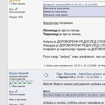
Ван мреже
Цитирано: natasha2000 на 15.16 ч. 21.12.2006.
Abeceda je vrsta pisma.
Пол:
Alfabet je vrsta pisma.
Организација:
Azbuka je vrsta pisma.
Поруке: 803
Апсолутно
погрешно.
Латиница
је врста писма.
Ћирилица
је врста писма.
Азбука је ДОГОВОРЕНИ РЕДОСЛЕД СЛОВА 
Абецеда је ДОГОВОРЕНИ РЕДОСЛЕД СЛОВА (
Алфабет је најопштији термин за ДОГОВО
Руси своју "азбуку" зову
альфавит
, као ш
«
Задњи пут промењено: 15.37 ч. 21.12.2006. од Фа
Бојан Башић
Одг: Abeceda - latinično pismo s
уредник форума
«
Одговор #10 у:
15.38 ч. 21.12.2006. »
староседелац
Rečnik Matice srpske pod pojmom
azbuka
na
Ван мреже
Цитат
Пол:
Организација:
sva slova kojima se piše jednim jezikom; red slova u pi
Име и презиме:
Azbuka
u smislu „ćrilička slova“ navedena je
Поруке: 1.611