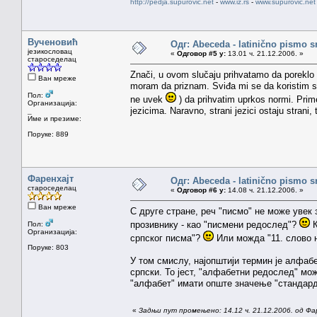
http://pedja.supurovic.net
-
www.iz.rs
-
www.supurovic.net
Вученовић
Одг: Abeceda - latinično pismo s
језикословац
«
Одговор #5 у:
13.01 ч. 21.12.2006. »
староседелац
Znači, u ovom slučaju prihvatamo da poreklo r
Ван мреже
moram da priznam. Sviđa mi se da koristim s
Пол:
ne uvek
) da prihvatim uprkos normi. Prim
Организација:
jezicima. Naravno, strani jezici ostaju stran
_
Име и презиме:
Поруке: 889
Фаренхајт
Одг: Abeceda - latinično pismo s
староседелац
«
Одговор #6 у:
14.08 ч. 21.12.2006. »
Ван мреже
С друге стране, реч "писмо" не може увек
прозивнику - као "писмени редослед"?
К
Пол:
Организација:
српског писма"?
Или можда "11. слово 
Поруке: 803
У том смислу, најопштији термин је алфабет
српски. То јест, "алфабетни редослед" мож
"алфабет" имати опште значење "стандард
«
Задњи пут промењено: 14.12 ч. 21.12.2006. од Фа