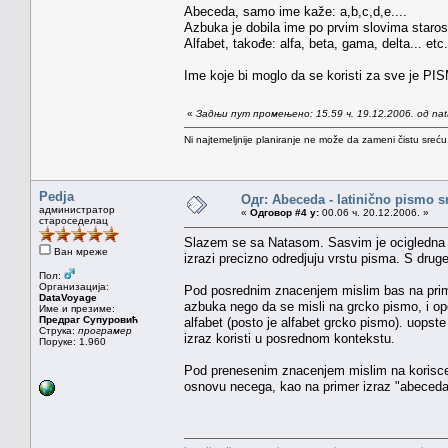
Abeceda, samo ime kaže: a,b,c,d,e....
Azbuka je dobila ime po prvim slovima starosl
Alfabet, takođe: alfa, beta, gama, delta... etc.
Ime koje bi moglo da se koristi za sve je PI
«
Задњи пут промењено: 15.59 ч. 19.12.2006. од na
Ni najtemeljnije planiranje ne može da zameni čistu sreć
Pedja
Одг: Abeceda - latinično pismo s
администратор
«
Одговор #4 у:
00.06 ч. 20.12.2006. »
староседелац
Slazem se sa Natasom. Sasvim je ocigledna r
Ван мреже
izrazi precizno odredjuju vrstu pisma. S drug
Пол:
Организација:
Pod posrednim znacenjem mislim bas na prime
DataVoyage
azbuka nego da se misli na grcko pismo, i op
Име и презиме:
Предраг Супуровић
alfabet (posto je alfabet grcko pismo). uopst
Струка:
програмер
izraz koristi u posrednom kontekstu.
Поруке: 1.960
Pod prenesenim znacenjem mislim na koriscen
osnovu necega, kao na primer izraz "abeceda 