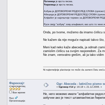
Латиница
је врста писма.
Ћирилица
је врста писма.
Азбука је ДОГОВОРЕНИ РЕДОСЛЕД СЛОВА (српског) 
Абецеда је ДОГОВОРЕНИ РЕДОСЛЕД СЛОВА (српског, х
Алфабет је најопштији термин за ДОГОВОРЕНИ РЕДО
Руси своју "азбуку" зову
альфавит
, као што то чине 
Onda, po tvome, možemo da imamo ćirilicu 
Ne kažem da nije moguće napisati takvo što, 
Meni kad neko kaže abeceda, ja odmah zamisl
zamislim ćirilicu sa svojim rasporedom. Za m
Ne znam, verovatno grešim, ali ja tako vidim 
Ni najtemeljnije planiranje ne može da zameni čistu sreć
Фаренхајт
Одг: Abeceda - latinično pismo s
староседелац
«
Одговор #14 у:
16.18 ч. 21.12.2006. »
Ван мреже
Не, него можемо имати "алфабетни редосл
азбучни ако је текст штампан/писан ћирили
Пол:
Организација: