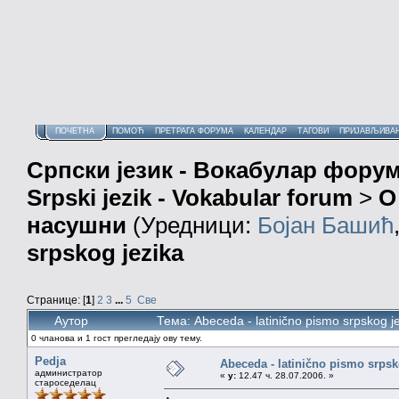
ПОЧЕТНА
ПОМОЋ
ПРЕТРАГА ФОРУМА
КАЛЕНДАР
ТАГОВИ
ПРИЈАВЉИВА
Српски језик - Вокабулар фору
Srpski jezik - Vokabular forum
>
О
насушни
(Уредници:
Бојан Башић
srpskog jezika
Странице: [
1
]
2
3
...
5
Све
Аутор
Тема: Abeceda - latinično pismo srpskog 
0 чланова и 1 гост прегледају ову тему.
Pedja
Abeceda - latinično pismo srpsk
администратор
«
у:
12.47 ч. 28.07.2006. »
староседелац