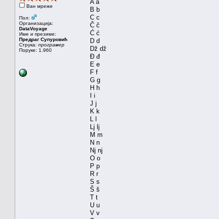
A a
Ван мреже
B b
C c
Пол:
Организација:
Č č
DataVoyage
Ć ć
Име и презиме:
Предраг Супуровић
D d
Струка:
програмер
Dž dž
Поруке: 1.960
Đ đ
E e
F f
G g
H h
I i
J j
K k
L l
Lj lj
M m
N n
Nj nj
O o
P p
R r
S s
Š š
T t
U u
V v