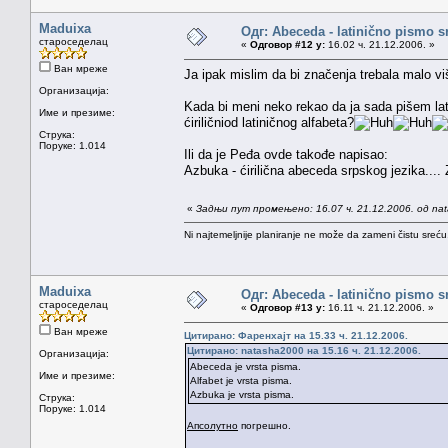
Maduixa
Одг: Abeceda - latinično pismo s
староседелац
«
Одговор #12 у:
16.02 ч. 21.12.2006. »
Ван мреже
Ja ipak mislim da bi značenja trebala malo v
Организација:
Kada bi meni neko rekao da ja sada pišem lati
Име и презиме:
ćiriličniod latiničnog alfabeta?
Струка:
Поруке: 1.014
Ili da je Peđa ovde takođe napisao:
Azbuka - ćirilična abeceda srpskog jezika....
«
Задњи пут промењено: 16.07 ч. 21.12.2006. од na
Ni najtemeljnije planiranje ne može da zameni čistu sreć
Maduixa
Одг: Abeceda - latinično pismo s
староседелац
«
Одговор #13 у:
16.11 ч. 21.12.2006. »
Ван мреже
Цитирано: Фаренхајт на 15.33 ч. 21.12.2006.
Цитирано: natasha2000 на 15.16 ч. 21.12.2006.
Организација:
Abeceda je vrsta pisma.
Име и презиме:
Alfabet je vrsta pisma.
Azbuka je vrsta pisma.
Струка:
Поруке: 1.014
Апсолутно
погрешно.