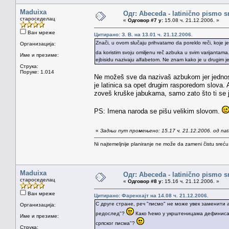
Maduixa
Одг: Abeceda - latinično pismo s
староседелац
«
Одговор #7 у:
15.08 ч. 21.12.2006. »
Ван мреже
Цитирано: З. В. на 13.01 ч. 21.12.2006.
Znači, u ovom slučaju prihvatamo da poreklo reči, koje j
Организација:
da koristim svoju omiljenu reč azbuka u svim varijantam
Име и презиме:
ejbisidu nazivaju alfabetom. Ne znam kako je u drugim jez
Струка:
Поруке: 1.014
Ne možeš sve da nazivaš azbukom jer jednost
je latinica sa opet drugim rasporedom slova. 
zoveš kruške jabukama, samo zato što ti se 
PS: Imena naroda se pišu velikim slovom.
«
Задњи пут промењено: 15.17 ч. 21.12.2006. од na
Ni najtemeljnije planiranje ne može da zameni čistu sreć
Maduixa
Одг: Abeceda - latinično pismo s
староседелац
«
Одговор #8 у:
15.16 ч. 21.12.2006. »
Ван мреже
Цитирано: Фаренхајт на 14.08 ч. 21.12.2006.
С друге стране, реч "писмо" не може увек заменити 
Организација:
редослед"?
Како ћемо у укрштеницама дефинисати
Име и презиме:
српског писма"?
Струка: