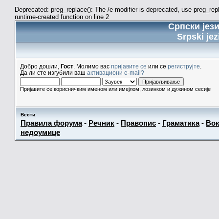
Deprecated: preg_replace(): The /e modifier is deprecated, use preg_re
runtime-created function on line 2
Српски јез
Srpski jez
Добро дошли,
Гост
. Молимо вас
пријавите се
или се
региструјте
.
Да ли сте изгубили ваш
активациони e-mail?
Пријавите се корисничким именом или имејлом, лозинком и дужином сесије
Вести
:
Правила форума
-
Речник
-
Правопис
-
Граматика
-
Вок
недоумице