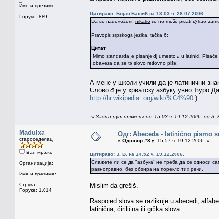
_
Име и презиме:
Цитирано: Бојан Башић на 13.03 ч. 28.07.2006.
Поруке: 889
Da se nadovežem,
nikako
se ne može pisati
dj
kao zam
Pravopis srpskoga jezika, tačka 6:
Цитат
Mimo standarda je pisanje dj umesto đ u latinici. Pisaće
obaveza da se to slovo redovno piše.
А мене у школи учили да је латинични знак 
Слово đ je у хрватску азбуку увео Ђуро Дан
http://hr.wikipedia .org/wiki/%C4%90
).
«
Задњи пут промењено: 15.03 ч. 19.12.2006. од З. 
Maduixa
Одг: Abeceda - latinično pismo s
староседелац
«
Одговор #3 у:
15.57 ч. 19.12.2006. »
Ван мреже
Цитирано: З. В. на 14.52 ч. 19.12.2006.
Слажете ли се да "азбука" не треба да се односи са
Организација:
равноправно, без обзира на порекло тих речи.
Име и презиме:
Струка:
Mislim da grešiš.
Поруке: 1.014
Raspored slova se razlikuje u abecedi, alfabet
latinična, ćirilična ili grčka slova.