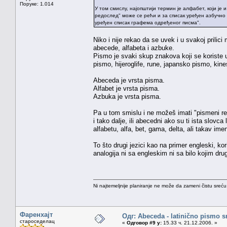
Поруке: 1.014
У том смислу, најопштији термин је алфабет, који је и
редослед" може се рећи и за списак уређен азбучно
уређен списак графема одређеног писма".
Niko i nije rekao da se uvek i u svakoj prilic
abecede, alfabeta i azbuke.
Pismo je svaki skup znakova koji se koriste 
pismo, hijeroglife, rune, japansko pismo, kin
Abeceda je vrsta pisma.
Alfabet je vrsta pisma.
Azbuka je vrsta pisma.
Pa u tom smislu i ne možeš imati "pismeni re
i tako dalje, ili abecedni ako su ti ista slovc
alfabetu, alfa, bet, gama, delta, ali takav i
To što drugi jezici kao na primer engleski, k
analogija ni sa engleskim ni sa bilo kojim dr
Ni najtemeljnije planiranje ne može da zameni čistu sreć
Фаренхајт
Одг: Abeceda - latinično pismo s
староседелац
«
Одговор #9 у:
15.33 ч. 21.12.2006. »