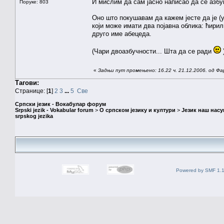
И мислим да сам јасно написао да се азбу
Поруке: 803
Оно што покушавам да кажем јесте да је 
који може имати два појавна облика: ћирили
друго име абецеда.
(Чари двоазбучности... Шта да се ради
«
Задњи пут промењено: 16.22 ч. 21.12.2006. од Фа
Тагови:
Странице: [
1
]
2
3
...
5
Све
Српски језик - Вокабулар форум
Srpski jezik - Vokabular forum
>
О српском језику и култури
>
Језик наш нас
srpskog jezika
Powered by SMF 1.