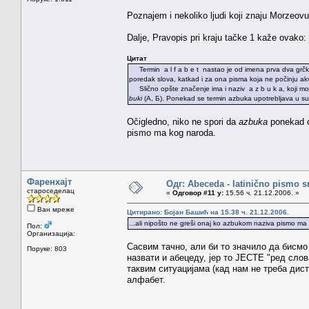
Poznajem i nekoliko ljudi koji znaju Morzeov
Dalje, Pravopis pri kraju tačke 1 kaže ovako:
Цитат
Termin a l f a b e t nastao je od imena prva dva grčk
poredak slova, katkad i za ona pisma koja ne počinju akv
Slično opšte značenje ima i naziv a z b u k a, koji mo
buki
(A, Б). Ponekad se termin azbuka upotrebljava u suž
Očigledno, niko ne spori da
azbuka
ponekad oz
pismo ma kog naroda.
Фаренхајт
Одг: Abeceda - latinično pismo s
староседелац
«
Одговор #11 у:
15.56 ч. 21.12.2006. »
Ван мреже
Цитирано: Бојан Башић на 15.38 ч. 21.12.2006.
...ali nipošto ne greši onaj ko azbukom naziva pismo ma
Пол:
Организација:
Сасвим тачно, али би то значило да бисмо
Поруке: 803
назвати и абецеду, јер то ЈЕСТЕ "ред слова
таквим ситуацијама (кад нам не треба дист
алфабет.