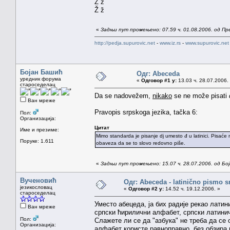
Z z
Ž ž
«
Задњи пут промењено: 07.59 ч. 01.08.2006. од П
http://pedja.supurovic.net
-
www.iz.rs
-
www.supurovic.net
Бојан Башић
Одг: Abeceda
уредник форума
«
Одговор #1 у:
13.03 ч. 28.07.2006.
староседелац
Da se nadovežem,
nikako
se ne može pisati
Ван мреже
Pravopis srpskoga jezika, tačka 6:
Пол:
Организација:
Цитат
Име и презиме:
Mimo standarda je pisanje dj umesto đ u latinici. Pisaće 
Поруке: 1.611
obaveza da se to slovo redovno piše.
«
Задњи пут промењено: 15.07 ч. 28.07.2006. од Бо
Вученовић
Одг: Abeceda - latinično pismo s
језикословац
«
Одговор #2 у:
14.52 ч. 19.12.2006. »
староседелац
Уместо абецеда, ја бих радије рекао латин
Ван мреже
српски ћирилични алфабет, српски латинич
Пол:
Слажете ли се да "азбука" не треба да се 
Организација:
алфабет користе равноправно, без обзира 