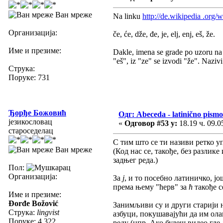
Ван мреже
Na linku
http://de.wikipedia .org
Организација:
če, će, dže, đe, je, elj, enj, eš, že.
Име и презиме:
Dakle, imena se grade po uzoru na sr
"eš", iz "ze" se izvodi "že". Nazivi su
Струка:
Поруке: 731
Ђорђе Божовић
Одг: Abeceda - latinično pismo
језикословац
«
Одговор #53 у:
18.19 ч. 09.0
староседелац
С тим што се ти називи ретко у
Ван мреже
(Код нас се, такође, без разлик
задњег реда.)
Пол:
Организација:
За
ј
, и то посебно латиничко, јо
према њему "ћерв" за
ћ
такође с
Име и презиме:
Đorđe Božović
Занимљиви су и други старији на
Струка:
lingvist
азбуци, покушавајући да им ола
Поруке: 4.322
реду (нпр. Ако будеш видео где 