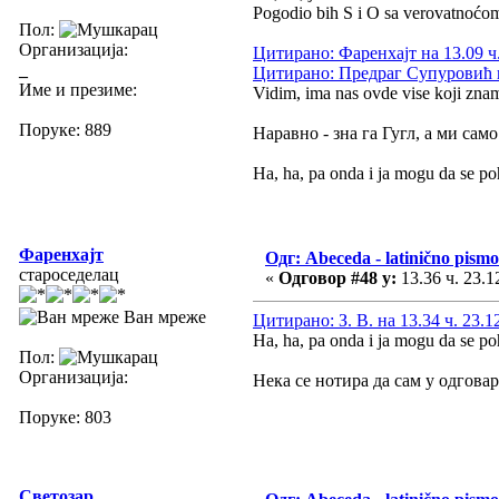
Pogodio bih S i O sa verovatnoćom
Пол:
Организација:
Цитирано: Фаренхајт на 13.09 ч.
_
Цитирано: Предраг Супуровић на
Име и презиме:
Vidim, ima nas ovde vise koji zn
Поруке: 889
Наравно - зна га Гугл, а ми са
Ha, ha, pa onda i ja mogu da se p
Фаренхајт
Одг: Abeceda - latinično pismo
староседелац
«
Одговор #48 у:
13.36 ч. 23.1
Ван мреже
Цитирано: З. В. на 13.34 ч. 23.1
Ha, ha, pa onda i ja mogu da se p
Пол:
Организација:
Нека се нотира да сам у одгова
Поруке: 803
Светозар