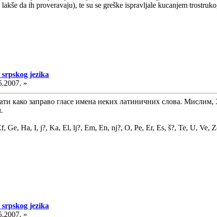
 lakše da ih proveravaju), te su se greške ispravljale kucanjem trostruk
 srpskog jezika
5.2007. »
и како заправо гласе имена неких латиничних слова. Мислим, Х нп
.
f, Ge, Ha, I, j?, Ka, El, lj?, Em, En, nj?, O, Pe, Er, Es, š?, Te, U, Ve, Z
 srpskog jezika
5.2007. »