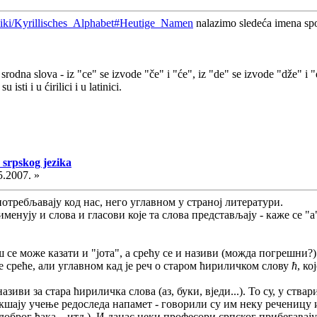
/wiki/Kyrillisches_Alphabet#Heutige_Namen
nalazimo sledeća imena spo
odna slova - iz "ce" se izvode "če" i "će", iz "de" se izvode "dže" i "đe
 isti i u ćirilici i u latinici.
 srpskog jezika
5.2007. »
потребљавају код нас, него углавном у страној литератури.
е именују и слова и гласови које та слова представљају - каже се 
ш се може казати и "јота", а срећу се и називи (можда погрешни?
е среће, али углавном кад је реч о старом ћириличком слову
ћ
, ко
зиви за стара ћириличка слова (аз, буки, вједи...). То су, у ств
кшају учење редоследа напамет - говорили су им неку реченицу и
доброг ђака... итд.). И данас неки професори српског прибегавај