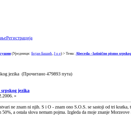
ање
Регистрација
асушни
(Уредници:
Бојан Башић
,
J o e
) > Тема:
Abeceda - latinično pismo srpskog
pskog jezika (Прочитано 479893 пута)
 srpskog jezika
2.2006. »
ari ne znam ni njih. S i O - znam ono S.O.S. se sastoji od tri kratka, tri
 50%, a ostala slova nemam pojma. Izgleda da moje znanje Morzeove a