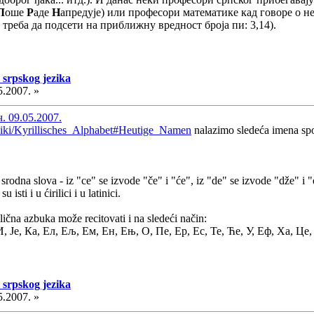
Л
оше
Р
аде
Н
апредује) или професори математике кад говоре о не
о треба да подсети на приближну вредност броја пи: 3,14).
 srpskog jezika
5.2007. »
. 09.05.2007.
/wiki/Kyrillisches_Alphabet#Heutige_Namen
nalazimo sledeća imena spo
odna slova - iz "ce" se izvode "če" i "će", iz "de" se izvode "dže" i "đe
 isti i u ćirilici i u latinici.
ilična azbuka može recitovati i na sledeći način:
 И, Је, Ка, Ел, Ељ, Ем, Ен, Ењ, О, Пе, Ер, Ес, Те, Ће, У, Еф, Ха, Це
 srpskog jezika
5.2007. »