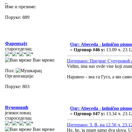
_
Име и презиме:
Поруке: 889
Фаренхајт
Одг: Abeceda - latinično pismo
староседелац
«
Одговор #46 у:
13.09 ч. 23.1
Ван мреже
Цитирано: Предраг Супуровић на
Vidim, ima nas ovde vise koji zn
Пол:
Организација:
Наравно - зна га Гугл, а ми са
Поруке: 803
Вученовић
Одг: Abeceda - latinično pismo
језикословац
«
Одговор #47 у:
13.34 ч. 23.1
староседелац
Цитирано: З. В. на 12.56 ч. 23.1
Ван мреже
He, he, ja znam samo dva slova. Ustv