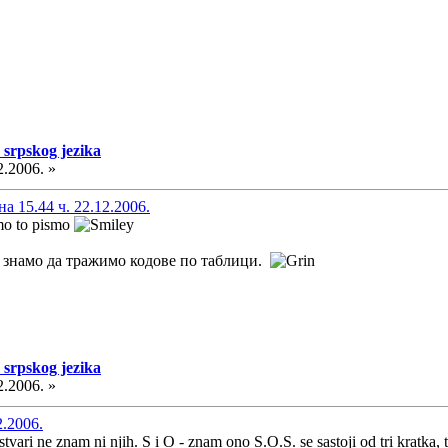
 srpskog jezika
2.2006. »
 15.44 ч. 22.12.2006.
amo to pismo
мо знамо да тражимо кодове по таблици.
 srpskog jezika
2.2006. »
2.2006.
ari ne znam ni njih. S i O - znam ono S.O.S. se sastoji od tri kratka, tri