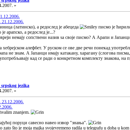
 srpskog jezika
4.2007. »
1.12.2006.
 21.12.2006.
иница (латинско), а редослед је абецеда
писмо је ћирили
 је арапско, а редослед је...?
евреји немају сопствени назив ѕа своје писмо? А Арапи и Јапанц
а хебрејском алефбет. У руском се ове две речи понекад употребљав
Арапа не знам. А Јапанци имају катакану, харагану (слогова писма,
 употребљавају кад се ради о конкретном комплекту знакова, на п
 srpskog jezika
4.2007. »
 23.12.2006.
2.2006.
ohvalim znanjem.
рајућој поруци савесно навео извор "знања".
mo zato što je moja majka svojevremeno radila u telegrafu u doba u kom s