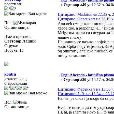
Одг: Abeceda - latinično pismo
посетилац
«
Одговор #49 у:
12.32 ч. 04.0
Ван мреже
Цитирано: Maduixa на 22.35 ч. 2
Цитирано: Фаренхајт на 22.19 ч.
Пол:
Али већ смо рекли: писмо је лат
Организација:
хебрејско, а редослед је...? писмо
Међутим, да ли си сигуран да Ј
Име и презиме:
нашем писму.
Светозар Лашин
На јидишу се назива алефбејс, н
Струка:
мало Срба знају те језике). За 
Поруке: 15
од општог „јапанско писмо“, се
пишу катаканом“.
kontra
Одг: Abeceda - latinično pismo
језикословац
«
Одговор #50 у:
15.17 ч. 04.0
староседелац
Цитирано: Фаренхајт на 13.36 ч.
Ван мреже
Цитирано: З. В. на 13.34 ч. 23.1
Ha, ha, pa onda i ja mogu da se p
Пол:
Организација:
Нека се нотира да сам у одгова
Hi, hi, ja znam za slovo E. I to sa