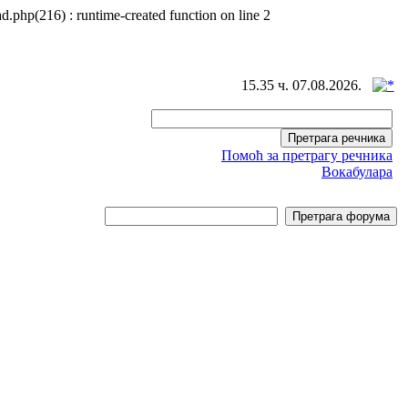
d.php(216) : runtime-created function on line 2
15.35 ч. 07.08.2026.
Помоћ за претрагу речника
Вокабулара