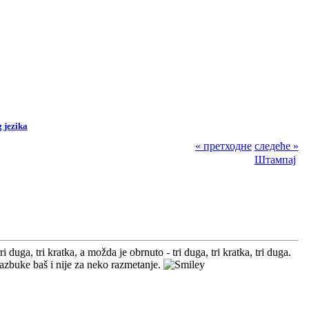
 jezika
« претходне
следеће »
Штампај
 duga, tri kratka, a možda je obrnuto - tri duga, tri kratka, tri duga.
zbuke baš i nije za neko razmetanje.