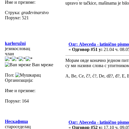
Име и презиме:
upravo te tačkice, mašinama je bilo
Струка:
građevinarstvo
Поруке: 521
karloružni
Одг: Abeceda - latinično pismo
језикословац
«
Одговор #51 у:
21.04 ч. 08.0
члан
Морам овде коначно једном питат
Ван мреже
су ми називи слова с упитником
Пол:
A, Be, Ce, č?, ć?, De, dž?, đ?, E, E
Организација:
Име и презиме:
Поруке: 164
Нескафица
Одг: Abeceda - latinično pismo
староседелац
«
Одговор #52 у:
17.10 ч. 09.0