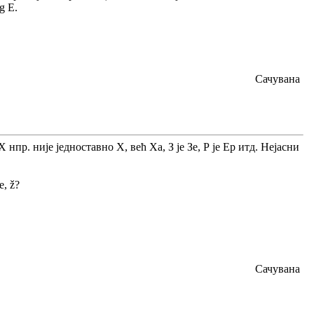
og E.
Сачувана
р. није једноставно Х, већ Ха, З је Зе, Р је Ер итд. Нејасни
e, ž?
Сачувана