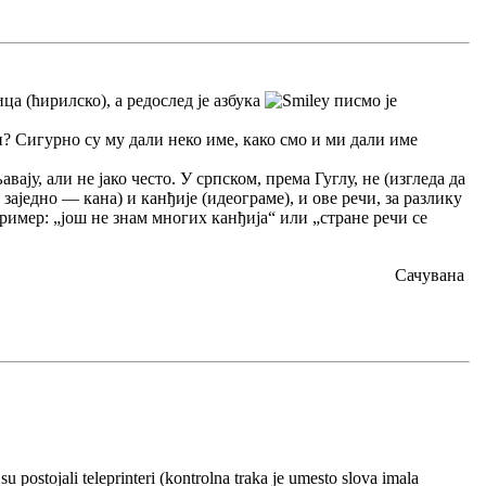
ца (ћирилско), а редослед је азбука
писмо је
и? Сигурно су му дали неко име, како смо и ми дали име
ају, али не јако често. У српском, према Гуглу, не (изгледа да
 заједно — кана) и канђије (идеограме), и ове речи, за разлику
ример: „још не знам многих канђија“ или „стране речи се
Сачувана
u postojali teleprinteri (kontrolna traka je umesto slova imala