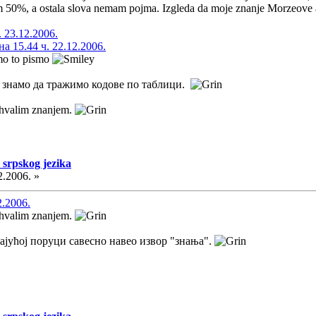
 50%, a ostala slova nemam pojma. Izgleda da moje znanje Morzeove a
 23.12.2006.
 15.44 ч. 22.12.2006.
amo to pismo
мо знамо да тражимо кодове по таблици.
ohvalim znanjem.
 srpskog jezika
2.2006. »
2.2006.
ohvalim znanjem.
рајућој поруци савесно навео извор "знања".