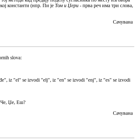
кој константи (нпр. Пи је
Том и Џери
- прва реч има три слова,
Сачувана
rnih slova:
", iz "el" se izvodi "elj", iz "en" se izvodi "enj", iz "es" se izvodi
, Че, Џе, Еш?
Сачувана