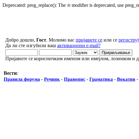
Deprecated: preg_replace(): The /e modifier is deprecated, use preg_
Добро дошли,
Гост
. Молимо вас
пријавите се
или се
региструј
Да ли сте изгубили ваш
активациони e-mail?
Пријавите се корисничким именом или имејлом, лозинком и 
Вести
:
Правила форума
-
Речник
-
Правопис
-
Граматика
-
Вокатив