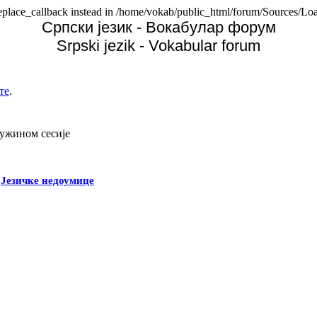
replace_callback instead in /home/vokab/public_html/forum/Sources/Loa
Српски језик - Вокабулар форум
Srpski jezik - Vokabular forum
те
.
дужином сесије
-
Језичке недоумице