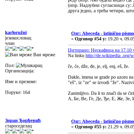
(нпр. Надзубни сугласници су:
друга једно, а трећа четири, шт
karloružni
Одг: Abeceda - latinično pismo
језикословац
«
Одговор #54 у:
19.20 ч. 09.0
члан
Цитирано: Нескафица на 17.10 ч
Ван мреже
Na linku
http://de.wikipedia .org
Пол:
če, će, dže, đe, je, elj, enj, eš, že.
Организација:
Dakle, imena se grade po uzoru na sr
Име и презиме:
"eš", iz "ze" se izvodi "že". Nazivi su
Поруке: 164
Zanimljivo. Da li to znači da se ćir
А, Бе, Ве, Ге, Де, Ђе, Е, Же, Зе,
Зоран Ђорђевић
Одг: Abeceda - latinično pismo
староседелац
«
Одговор #55 у:
21.29 ч. 09.0