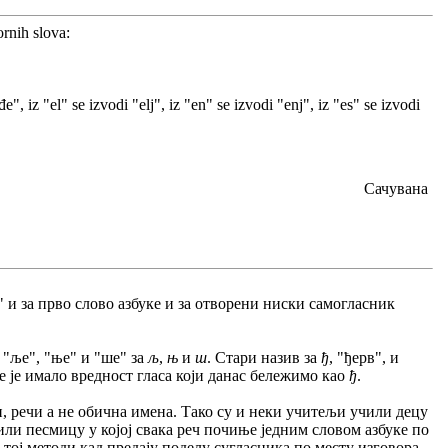
rnih slova:
", iz "el" se izvodi "elj", iz "en" se izvodi "enj", iz "es" se izvodi
Сачувана
"а" и за прво слово азбуке и за отворени ниски самогласник
) "ље", "ње" и "ше" за
љ
,
њ
и
ш
. Стари назив за
ђ
, "ђерв", и
је је имало вредност гласа који данас бележимо као
ђ
.
ари, речи а не обична имена. Тако су и неки учитељи учили децу
ли песмицу у којој свака реч почиње једним словом азбуке по
у тој методи кад предају поделу сугласника по месту изговора