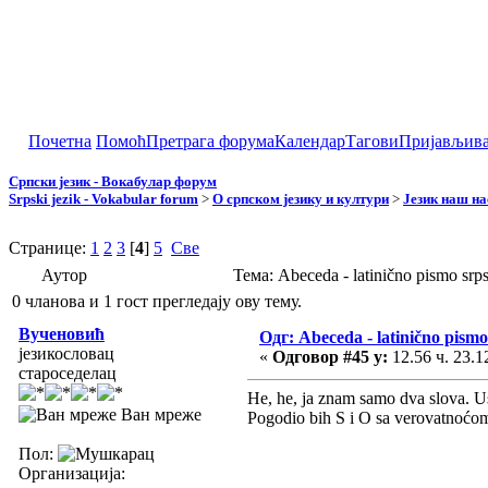
Почетна
Помоћ
Претрага форума
Календар
Тагови
Пријављив
Српски језик - Вокабулар форум
Srpski jezik - Vokabular forum
>
О српском језику и култури
>
Језик наш н
Странице:
1
2
3
[
4
]
5
Све
Аутор
Тема: Abeceda - latinično pismo sr
0 чланова и 1 гост прегледају ову тему.
Вученовић
Одг: Abeceda - latinično pismo
језикословац
«
Одговор #45 у:
12.56 ч. 23.1
староседелац
He, he, ja znam samo dva slova. Ustv
Ван мреже
Pogodio bih S i O sa verovatnoćom
Пол:
Организација: