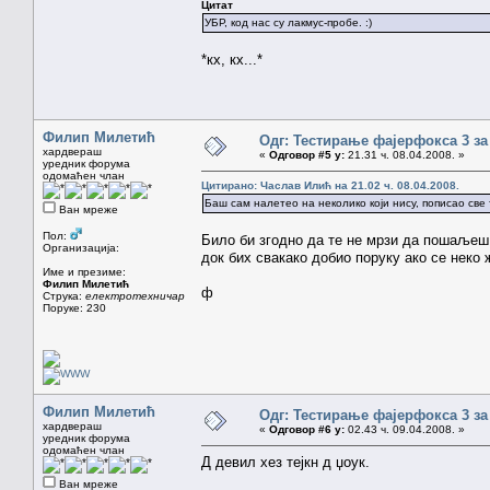
Цитат
УБР, код нас су лакмус-пробе. :)
*кх, кх...*
Филип Милетић
Одг: Тестирање фајерфокса 3 за
хардвераш
«
Одговор #5 у:
21.31 ч. 08.04.2008. »
уредник форума
одомаћен члан
Цитирано: Часлав Илић на 21.02 ч. 08.04.2008.
Баш сам налетео на неколико који нису, пописао све
Ван мреже
Пол:
Било би згодно да те не мрзи да пошаљеш 
Организација:
док бих свакако добио поруку ако се неко 
Име и презиме:
Филип Милетић
ф
Струка:
електротехничар
Поруке: 230
Филип Милетић
Одг: Тестирање фајерфокса 3 за
хардвераш
«
Одговор #6 у:
02.43 ч. 09.04.2008. »
уредник форума
одомаћен члан
Д девил хез тејкн д џоук.
Ван мреже