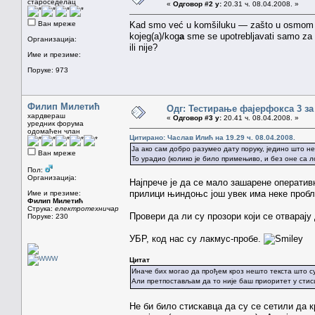
староседелац
«
Одговор #2 у:
20.31 ч. 08.04.2008. »
Ван мреже
Kad smo već u komšiluku — zašto u osmom (
kojeg(a)/kog
a
sme se upotrebljavati samo za 
Организација:
ili nije?
Име и презиме:
Поруке: 973
Филип Милетић
Одг: Тестирање фајерфокса 3 за
хардвераш
«
Одговор #3 у:
20.41 ч. 08.04.2008. »
уредник форума
одомаћен члан
Цитирано: Часлав Илић на 19.29 ч. 08.04.2008.
Ја ако сам добро разумео дату поруку, једино што н
Ван мреже
То урадио (колико је било примењиво, и без оне са л
Пол:
Организација:
Најпрече је да се мало зашарене оператив
прилици њиндоњс још увек има неке проблем
Име и презиме:
Филип Милетић
Струка:
електротехничар
Провери да ли су прозори који се отварај
Поруке: 230
УБР, код нас су лакмус-пробе.
Цитат
Иначе бих могао да прођем кроз нешто текста што су
Али претпостављам да то није баш приоритет у стис
Не би било стискавца да су се сетили да к