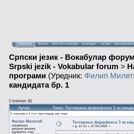
ПОЧЕТНА
ПОМОЋ
ПРЕТРАГА ФОРУМА
КАЛЕНДАР
ТАГОВИ
ПРИЈАВЉИВА
Српски језик - Вокабулар фору
Srpski jezik - Vokabular forum
>
Н
програми
(Уредник:
Филип Милет
кандидата бр. 1
Странице: [
1
]
Аутор
Тема: Тестирање фајерфокса 3 за канди
0 чланова и 1 гост прегледају ову тему.
Филип Милетић
Тестирање фајерфокса 3 за кан
хардвераш
«
у:
21.31 ч. 07.04.2008. »
уредник форума
одомаћен члан