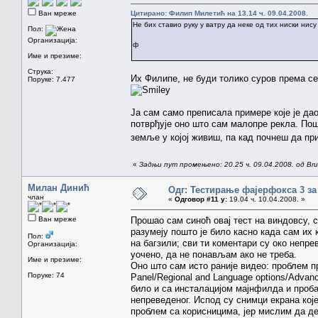
Ван мреже
Цитирано: Филип Милетић на 13.14 ч. 09.04.2008.
Не бих ставио руку у ватру да неке од тих ниски ни
Пол:
Организација:
ф
Име и презиме:
Струка:
Их Филипе, не буди толико суров према се
Поруке: 7.477
Ја сам само преписала примере које је дао 
потврђује оно што сам малопре рекла. Пошт
земље у којој живиш, па кад почнеш да пр
«
Задњи пут промењено: 20.25 ч. 09.04.2008. од Brun
Милан Динић
Одг: Тестирање фајерфокса 3 за
члан
«
Одговор #11 у:
19.04 ч. 10.04.2008. »
Ван мреже
Прошао сам синоћ овај тест на виндовсу, 
разумеју пошто је било касно када сам их 
Пол:
на багзили; сви ти коментари су око непрев
Организација:
уочено, да не понављам ако не треба.
Име и презиме:
Оно што сам исто раније видео: проблем при
Поруке: 74
Panel/Regional and Language options/Advan
било и са инсталацијом мајнфилда и проба
непреведеног. Испод су снимци екрана које
проблем са корисницима, јер мислим да д