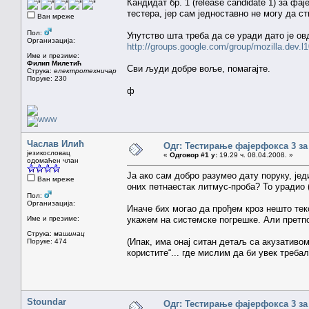
Кандидат бр. 1 (release candidate 1) за фа
тестера, јер сам једноставно не могу да с
Ван мреже
Пол:
Упутство шта треба да се уради дато је ов
Организација:
http://groups.google.com/group/mozilla.dev.l
Име и презиме:
Филип Милетић
Сви људи добре воље, помагајте.
Струка:
електротехничар
Поруке: 230
ф
Часлав Илић
Одг: Тестирање фајерфокса 3 за
језикословац
«
Одговор #1 у:
19.29 ч. 08.04.2008. »
одомаћен члан
Ја ако сам добро разумео дату поруку, јед
Ван мреже
оних петнаестак литмус-проба? То урадио (
Пол:
Организација:
Иначе бих могао да прођем кроз нешто тек
Име и презиме:
укажем на системске погрешке. Али претпо
Струка:
машинац
(Ипак, има онај ситан детаљ са акузативом о
Поруке: 474
користите“... где мислим да би увек требало 
Stoundar
Одг: Тестирање фајерфокса 3 за