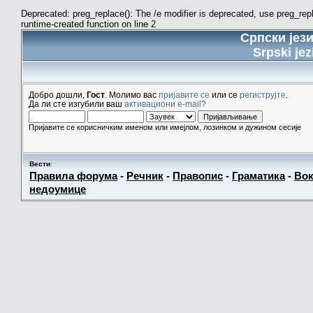
Deprecated: preg_replace(): The /e modifier is deprecated, use preg_re
runtime-created function on line 2
Српски јез
Srpski jez
Добро дошли,
Гост
. Молимо вас
пријавите се
или се
региструјте
.
Да ли сте изгубили ваш
активациони e-mail?
Пријавите се корисничким именом или имејлом, лозинком и дужином сесије
Вести
:
Правила форума
-
Речник
-
Правопис
-
Граматика
-
Вок
недоумице