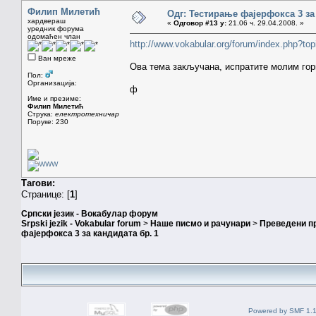
Филип Милетић
Одг: Тестирање фајерфокса 3 за
хардвераш
«
Одговор #13 у:
21.06 ч. 29.04.2008. »
уредник форума
одомаћен члан
http://www.vokabular.org/forum/index.php?
Ван мреже
Ова тема закључана, испратите молим гор
Пол:
Организација:
ф
Име и презиме:
Филип Милетић
Струка:
електротехничар
Поруке: 230
Тагови:
Странице: [
1
]
Српски језик - Вокабулар форум
Srpski jezik - Vokabular forum
>
Наше писмо и рачунари
>
Преведени п
фајерфокса 3 за кандидата бр. 1
Powered by SMF 1.