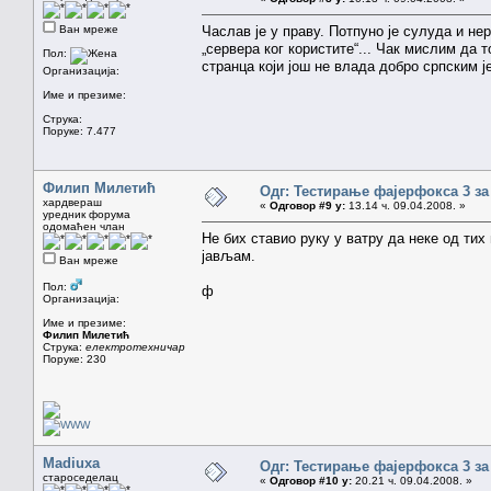
Ван мреже
Часлав је у праву. Потпуно је сулуда и нер
„сервера ког користите“... Чак мислим да т
Пол:
странца који још не влада добро српским је
Организација:
Име и презиме:
Струка:
Поруке: 7.477
Филип Милетић
Одг: Тестирање фајерфокса 3 за
хардвераш
«
Одговор #9 у:
13.14 ч. 09.04.2008. »
уредник форума
одомаћен члан
Не бих ставио руку у ватру да неке од тих
јављам.
Ван мреже
Пол:
ф
Организација:
Име и презиме:
Филип Милетић
Струка:
електротехничар
Поруке: 230
Madiuxa
Одг: Тестирање фајерфокса 3 за
староседелац
«
Одговор #10 у:
20.21 ч. 09.04.2008. »