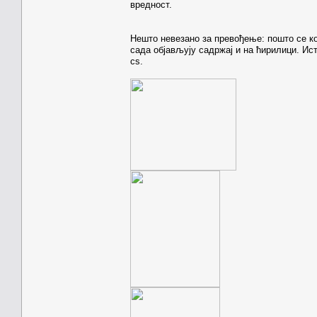
вредност.
Нешто невезано за превођење: пошто се к
сада објављују садржај и на ћирилици. Исто
cs.