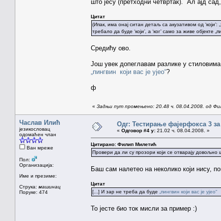
што јесу (претходни четвртак). Ал ајд сад
Цитат
(Ипак, има онај ситан детаљ са акузативом од ‘који’: 
требало да буде ‘који’, а ‘ког’ само за живе објекте „пи
Средићу ово.
Још увек допеглавам разлике у стиловима
„пингвин који вас је ујео“
?
ф
«
Задњи пут промењено: 20.48 ч. 08.04.2008. од Ф
Часлав Илић
Одг: Тестирање фајерфокса 3 за
језикословац
«
Одговор #4 у:
21.02 ч. 08.04.2008. »
одомаћен члан
Цитирано: Филип Милетић
Ван мреже
Провери да ли су прозори који се отварају довољно 
Пол:
Организација:
Баш сам налетео на неколико који нису, по
Име и презиме:
Цитат
Струка:
машинац
[...] И зар не треба да буде
„пингвин који вас је ујео“
Поруке: 474
То јесте био ток мисли за пример :)