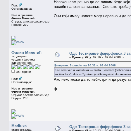
Напокон сам решио да се лишим беде која 
Пол:
посебн налози за писање. Све што треба ј
Организација:
Име и презиме:
Они који имају налоге могу наравно и да 
Филип Милетић
Струка:
електротехничар
Поруке: 230
Филип Милетић
Одг: Тестирање фајерфокса 3 за
хардвераш
«
Одговор #7 у:
09.16 ч. 09.04.2008. »
уредник форума
одомаћен члан
Цитирано: Stoundar на 20.31 ч. 08.04.2008.
Kad smo već u komšiluku — zašto u osmom (ćiriličnom) 
Ван мреже
za živa bića“, dok u
Srpskom jezičkom priručniku
nalazi
Пол:
Ако неко може да то избистри и да резулт
Организација:
ф
Име и презиме:
Филип Милетић
Струка:
електротехничар
Поруке: 230
Madiuxa
Одг: Тестирање фајерфокса 3 за
староседелац
«
Одговор #8 у:
10.13 ч. 09.04.2008. »