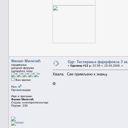
Филип Милетић
Одг: Тестирање фајерфокса 3 за
хардвераш
«
Одговор #12 у:
22.58 ч. 10.04.2008. »
уредник форума
одомаћен члан
Хвала. Све примљено к знању.
Ван мреже
ф
Пол:
Организација:
Име и презиме:
Филип Милетић
Струка:
електротехничар
Поруке: 230