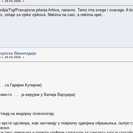
 ч. 29.04.2008. »
ipedija/Trg/Pravopisna pitanja Arhiva, naravno. Tamo ima svega i svacega. A 
s, ostaje za vjeke vjekova. Nekima na cast, a nekima opet...
 српске Википедије
 ч. 30.04.2008. »
 . . са Гаријем Купером)
уместо . . . ја верујем у Билија Вајлдера)
тицај на модерну психологију.
 врсте одговора, које захтевају у повратку одвојена објашњења, оштро
мског.
е тичу операција и развоја урођене структуре за синтаксу која је спосо