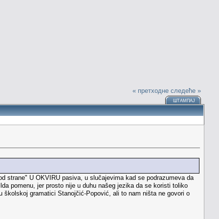
« претходне
следеће »
ШТАМПАЈ
me "od strane" U OKVIRU pasiva, u slučajevima kad se podrazumeva da
lda pomenu, jer prosto nije u duhu našeg jezika da se koristi toliko
u školskoj gramatici Stanojčić-Popović, ali to nam ništa ne govori o