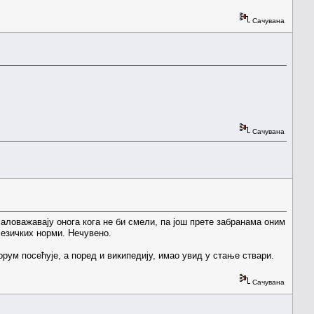
Сачувана
Сачувана
аловажавају онога кога не би смели, па још прете забранама оним
језичких норми. Нечувено.
форум посећује, а поред и википедију, имао увид у стање ствари.
Сачувана