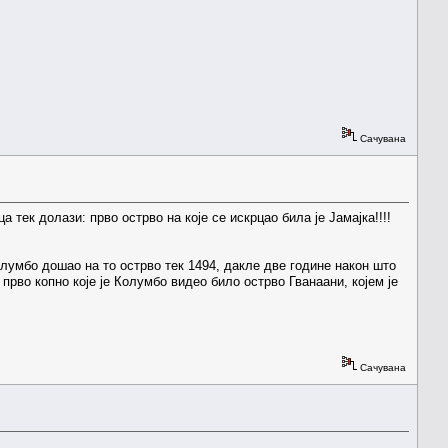
Сачувана
ек долази: прво острво на које се искрцао била је Јамајка!!!!
Колумбо дошао на то острво тек 1494, дакле две године након што
 прво копно које је Колумбо видео било острво Гванаани, којем је
Сачувана