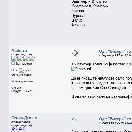
Виштлер и Вистлер
Хелфрих и Хелфрич
Кнепер
Пурсел
Цалис
Фичнер
Madiuxa
Одг: "Бисери" са
староседелац
«
Одговор #25 у:
13.04
Ван мреже
Кристифор Колумбо је постао Кри
Пол:
Организација:
Да је писац те небулозе само пог
Име и презиме:
је по први пут видео тло новог к
он сам дао име Сан Салвадор.
Струка:
Поруке: 7.477
И све то тако лепо на насловној
Психо-Делија
Одг: "Бисери" са
језикословац
«
Одговор #26 у:
14.16
староседелац
Али, ипак је преусмерено на Кр