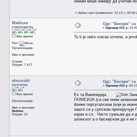
немам више намеру да учитам из 
«
Задњи пут промењено: 15.13 ч. 30.04.
Madiuxa
Одг: "Бисери" са
староседелац
«
Одговор #21 у:
15.20
Ван мреже
To ti je neko vracao izmene, a prvobi
Пол:
Организација:
Име и презиме:
Струка:
Поруке: 7.477
elmozobl
Одг: "Бисери" са
посетилац
«
Одговор #22 у:
00.13
Ван мреже
Ех та Википедија. . .
Зани
ГАЛИСИЈА (са све оним шпанским 
Организација:
ближе португалском (који је инач
Име и презиме:
зашто се у српском препоручује Г
Nebitno
израз и сл. Чисто сумњам да и д
Поруке: 21
шпанског а о баскијском да и не го