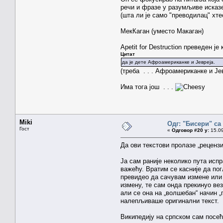
речи и фразе у разумљиве исказ
(шта ли је само "преводилац" хте
МекКаган (уместо Макаган)
Apetit for Destruction преведен ј
Цитат
да је дете Афроамериканке и Јевреја.
(треба . . . Афроамериканке и Је
Има тога још . . .
Miki
Одг: "Бисери" са
Гост
«
Одговор #20 у:
15.09
Да ови текстови пролазе „рецензи
Ја сам раније неколико пута исп
важећу. Вратим се касније да по
превидео да сачувам измене или 
измену, те сам онда прекинуо ве
али се она на „волшебан“ начин 
налепљиваше оригинални текст.
Википедију на српском сам посећ