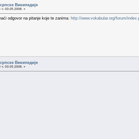
 српске Википедије
 ч. 03.05.2008. »
naći odgovor na pitanje koje te zanima:
http://www.vokabular.org/forum/inde
 српске Википедије
 ч. 03.05.2008. »
.