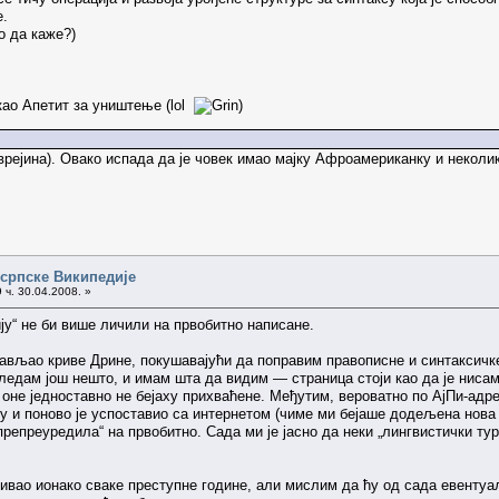
е.
о да каже?)
е као Апетит за уништење (lol
)
врејина). Овако испада да је човек имао мајку Афроамериканку и неколик
 српске Википедије
 ч. 30.04.2008. »
ју“ не би више личили на првобитно написане.
рављао криве Дрине, покушавајући да поправим правописне и синтаксичке
гледам још нешто, и имам шта да видим — страница стоји као да је нисам
оне једноставно не бејаху прихваћене. Међутим, вероватно по АјПи-адр
зу и поново је успоставио са интернетом (чиме ми бејаше додељена нова
„препреуредила“ на првобитно. Сада ми је јасно да неки „лингвистички т
ивао ионако сваке преступне године, али мислим да ћу од сада евентуа