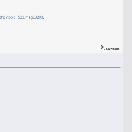
x.php?topic=523.msg13203
.
Сачувана