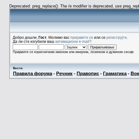
Deprecated: preg_replace(): The /e modifier is deprecated, use preg_re
Добро дошли,
Гост
. Молимо вас
пријавите се
или се
региструјте
.
Да ли сте изгубили ваш
активациони e-mail?
Пријавите се корисничким именом или имејлом, лозинком и дужином сесије
Вести
:
Правила форума
-
Речник
-
Правопис
-
Граматика
-
Вок