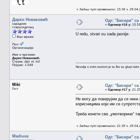
«
Задњи пут промењено: 15.36 ч. 29.04.2
Дарко Новаковић
Одг: "Бисери" са
сарадник
«
Одговор #16 у:
15.51
староседелац
U redu, stvari su sada jasnije.
Ван мреже
Пол:
Организација:
Име и презиме:
Дарко Новаковић
Струка:
dipl. el. inž.
Поруке: 1.049
Nevolja s ovim svetom je ta što su glupi tako
Miki
Одг: "Бисери" са
Гост
«
Одговор #17 у:
21.35
Не могу да поверујем да се неки
корисницима који им се супротст
Треба изнети све „умотворине“ та
«
Задњи пут промењено: 21.39 ч. 29.04.
Madiuxa
Одг: "Бисери" са