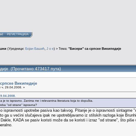
ЊЕ
РЕГИСТРАЦИЈА
ушни
(Уредници:
Бојан Башић
,
J o e
) > Тема:
"Бисери" са српске Википедије
едије (Прочитано 473417 пута)
 српске Википедије
 ч. 29.04.2008. »
9.04.2008.
da je to ispravno. Zanima me i relevantna literatura koja to dopušta.
reba ''od strane'' ispravna?
a o ispravnosti upotrebe pasiva kao takvog. Pitanje je o ispravnosti sintag
o ga u većini slučajeva ipak ne upotrebljavamo iz stilskih razloga koje Brunhi
 Dakle, KADA se pasiv koristi može da se koristi i izraz "od strane", što piše 
neralno.