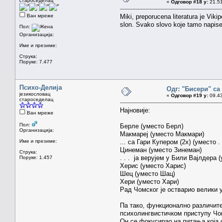
староседелац
«
Одговор #18 у:
21.51
Ван мреже
Miki, preporucena literatura je Vik
slon. Svako slovo koje tamo napise
Пол:
Организација:
Име и презиме:
Струка:
Поруке: 7.477
Психо-Делија
Одг: "Бисери" са
језикословац
«
Одговор #19 у:
09.43
староседелац
Најновије:
Ван мреже
Пол:
Берле (уместо Берл)
Организација:
Макмареј (уместо Макмари)
Име и презиме:
... са Гари Купером (2х) (уместо .
Цинеман (уместо Зинеман)
Струка:
. . . ја верујем у Били Вајлдера (
Поруке: 1.457
Херис (уместо Харис)
Шец (уместо Шац)
Хери (уместо Хари)
Рад Чомског је остварио велики у
Па тако, функционално различите
психолингвистичком приступу Чо
Он се фокусирао на питања која с