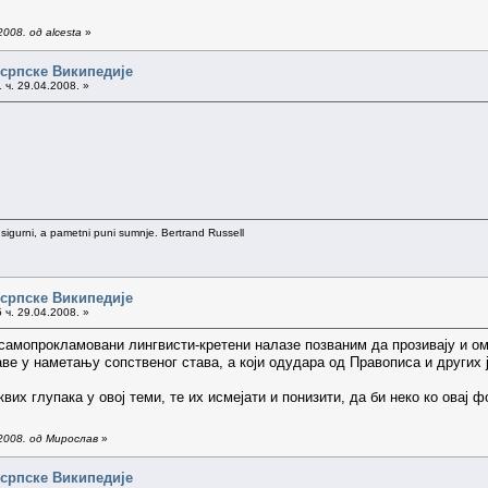
008. од alcesta
»
 српске Википедије
 ч. 29.04.2008. »
 sigurni, a pametni puni sumnje. Bertrand Russell
 српске Википедије
 ч. 29.04.2008. »
 самопрокламовани лингвисти-кретени налазе позваним да прозивају и ом
аве у наметању сопственог става, а који одудара од Правописа и других 
квих глупака у овој теми, те их исмејати и понизити, да би неко ко овај 
2008. од Мирослав
»
 српске Википедије