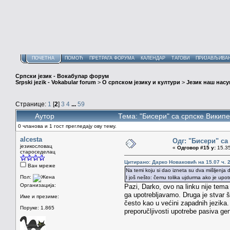
ПОЧЕТНА
ПОМОЋ
ПРЕТРАГА ФОРУМА
КАЛЕНДАР
ТАГОВИ
ПРИЈАВЉИВА
Српски језик - Вокабулар форум
Srpski jezik - Vokabular forum
>
О српском језику и култури
>
Језик наш нас
Странице:
1
[
2
]
3
4
...
59
Аутор
Тема: "Бисери" са српске Викип
0 чланова и 1 гост прегледају ову тему.
alcesta
Одг: "Бисери" са
језикословац
«
Одговор #15 у:
15.35
староседелац
Цитирано: Дарко Новаковић на 15.07 ч. 2
Ван мреже
Na temi koju si dao izneta su dva mišljenja 
Пол:
I još nešto: čemu tolika ujdurma ako je upot
Организација:
Pazi, Darko, ovo na linku nije tem
ga upotrebljavamo. Druga je stvar št
Име и презиме:
često kao u većini zapadnih jezika.
Поруке: 1.865
preporučljivosti upotrebe pasiva ge