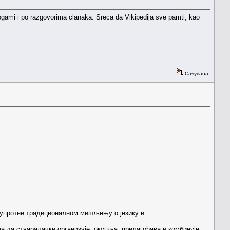
bogami i po razgovorima clanaka. Sreca da Vikipedija sve pamti, kao
Сачувана
 супротне традиционалном мишљењу о језику и
бна да стваралачки организује, окупља, прилагођава и комбинује