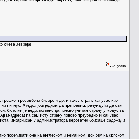
о очева Јевреја!
Сачувана
 грешке, преводбене бисере и др, и такву страну сачувао као
 ни пипнуо. Хтедох још једном да преправим, рачунајући да сам
еси, било ми је недозвољено да поново учитам страну у модус за
 АјПи-адреса) па сам исту страну поново преуредио
И
сачувао,
уриста“ инкарнисан у администратора вероватно брисаше садржај и
лно посећивати оне на енглеском и немачком, док ову на српском