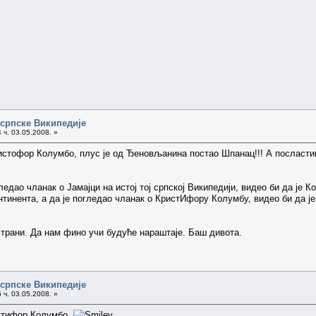
 српске Википедије
 ч. 03.05.2008. »
стофор Колумбо, плус је од Ђеновљанина постао Шпанац!!! А посластица т
ледао чланак о Јамајци на истој тој српској Википедији, видео би да је 
онтинента, а да је погледао чланак о КристИфору Колумбу, видео би да је
 страни. Да нам фино учи будуће нараштаје. Баш дивота.
 српске Википедије
 ч. 03.05.2008. »
истифор Колумбо.