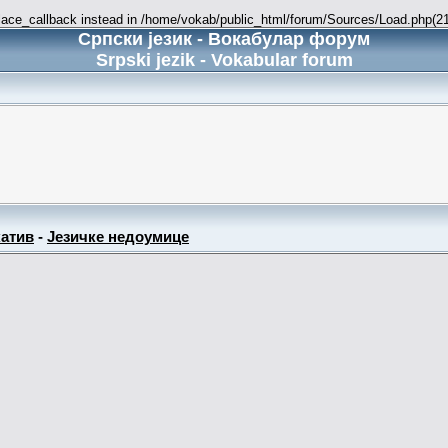
place_callback instead in /home/vokab/public_html/forum/Sources/Load.php(216
Српски језик - Вокабулар форум
Srpski jezik - Vokabular forum
атив
-
Језичке недоумице