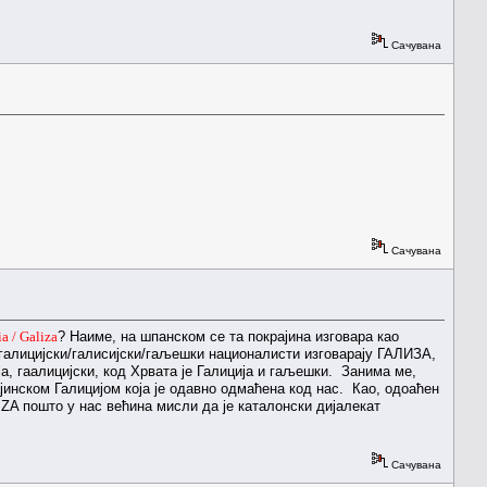
Сачувана
Сачувана
ia / Galiza
? Наиме, на шпанском се та покрајина изговара као
 галицијски/галисијски/гаљешки националисти изговарају ГАЛИЗА,
ја, гаалицијски, код Хрвата је Галиција и гаљешки. Занима ме,
ајинском Галицијом која је одавно одмаћена код нас. Као, одоаћен
IZA пошто у нас већина мисли да је каталонски дијалекат
Сачувана