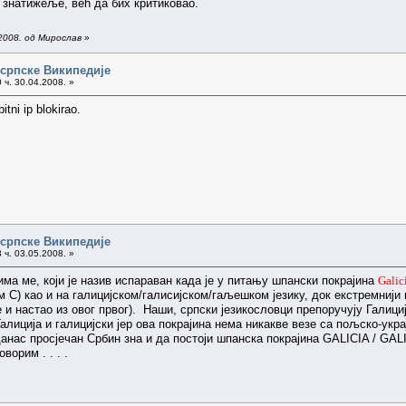
знатижеље, већ да бих критиковао.
2008. од Мирослав
»
 српске Википедије
 ч. 30.04.2008. »
tni ip blokirao.
 српске Википедије
 ч. 03.05.2008. »
ма ме, који је назив испараван када је у питању шпански покрајина
Galic
С) као и на галицијском/галисијском/гаљешком језику, док екстремнији
е и настао из овог првог). Наши, српски језикословци препоручују Галици
алиција и галицијски јер ова покрајина нема никакве везе са пољско-укр
анас просјечан Србин зна и да постоји шпанска покрајина GALICIA / GAL
ворим . . . .