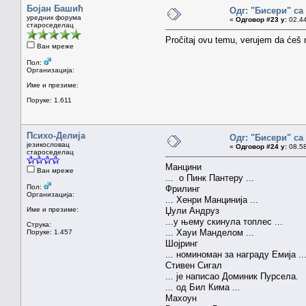
Бојан Башић
Одг: "Бисери" са
уредник форума
«
Одговор #23 у:
02.44
староседелац
Pročitaj ovu temu, verujem da ćeš 
Ван мреже
Пол:
Организација:
Име и презиме:
Поруке: 1.611
Психо-Делија
Одг: "Бисери" са
језикословац
«
Одговор #24 у:
08.58
староседелац
Манцини
Ван мреже
... о Пинк Пантеру ...
Пол:
Фрилинг
Организација:
... Хенри Манцинија ...
Име и презиме:
Џули Андруз
...у њему скинула топлес ...
Струка:
... Хауи Манделом ...
Поруке: 1.457
Шојринг
... номиноман за награду Емија ..
Стивен Сигал
... је написао Доминик Пурсела.
... од Бил Кима ...
Махоун