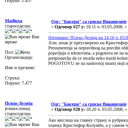
Поруке: 1.457
Madiuxa
Одг: "Бисери" са српске Википедије
староседелац
«
Одговор #27 у:
18.11 ч. 03.05.2008. »
Ван
Цитирано: Психо-Делија на 14.16 ч. 03.0
мреже
Али, ипак је преусмерено на Кристифо
Preusmerenja sa nepravilnog na pravilni obli
Пол:
pojavljuju u tekstovima, a pogotovu ne na nas
Организација:
pretpostavlja da ce mozda neko traziti kolu
POGOTOVU ne na naslovnoj strani) stoji ne
Име и презиме:
Струка:
Поруке: 7.477
Психо-Делија
Одг: "Бисери" са српске Википедије
језикословац
«
Одговор #28 у:
18.20 ч. 03.05.2008. »
староседелац
Ако мислиш на главну страну и рубрику 
Ван
чланку Кристифор Колумбо, а у самом ч