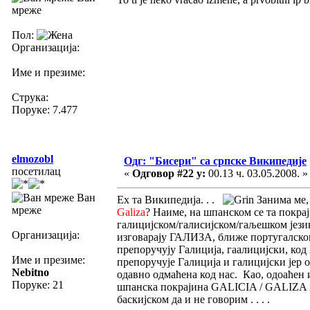
мреже
Пол:
Организација:
Име и презиме:
Струка:
Поруке: 7.477
elmozobl
Одг: "Бисери" са српске Википедије
посетилац
«
Одговор #22 у:
00.13 ч. 03.05.2008. »
Ван
Ех та Википедија. . .
Занима ме, 
мреже
Galiza
? Наиме, на шпанском се та покра
галицијском/галисијском/гаљешком јези
Организација:
изговарају ГАЛИЗА, ближе португалском 
препоручују Галиција, гаалицијски, код
Име и презиме:
препоручује Галиција и галицијски јер 
Nebitno
одавно одмаћена код нас. Као, одоаћен 
Поруке: 21
шпанска покрајина GALICIA / GALIZA по
баскијском да и не говорим . . . .