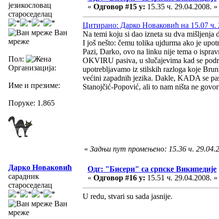
језикословац
«
Одговор #15 у:
15.35 ч. 29.04.2008. »
староседелац
Цитирано: Дарко Новаковић на 15.07 ч. 
Ван
Na temi koju si dao izneta su dva mišljenja d
мреже
I još nešto: čemu tolika ujdurma ako je upotr
Pazi, Darko, ovo na linku nije tema o isprav
Пол:
OKVIRU pasiva, u slučajevima kad se podraz
Организација:
upotrebljavamo iz stilskih razloga koje Brunh
većini zapadnih jezika. Dakle, KADA se pasiv
Име и презиме:
Stanojčić-Popović, ali to nam ništa ne govor
Поруке: 1.865
«
Задњи пут промењено: 15.36 ч. 29.04.20
Дарко Новаковић
Одг: "Бисери" са српске Википедије
сарадник
«
Одговор #16 у:
15.51 ч. 29.04.2008. »
староседелац
U redu, stvari su sada jasnije.
Ван
мреже