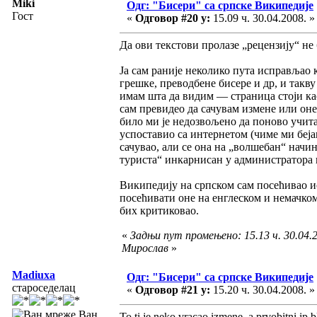
Miki
Одг: "Бисери" са српске Википедије
Гост
«
Одговор #20 у:
15.09 ч. 30.04.2008. »
Да ови текстови пролазе „рецензију“ н
Ја сам раније неколико пута исправљао
грешке, преводбене бисере и др, и такву
имам шта да видим — страница стоји као
сам превидео да сачувам измене или оне
било ми је недозвољено да поново учита
успоставио са интернетом (чиме ми беј
сачувао, али се она на „волшебан“ начи
туриста“ инкарнисан у администратора 
Википедију на српском сам посећивао ио
посећивати оне на енглеском и немачком
бих критиковао.
«
Задњи пут промењено: 15.13 ч. 30.04.2
Мирослав
»
Madiuxa
Одг: "Бисери" са српске Википедије
староседелац
«
Одговор #21 у:
15.20 ч. 30.04.2008. »
Ван
To ti je neko vracao izmene, a prvobitni ip b