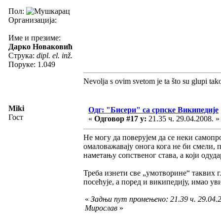
Пол:
Организација:
Име и презиме:
Дарко Новаковић
Струка:
dipl. el. inž.
Поруке: 1.049
Nevolja s ovim svetom je ta što su glupi tak
Miki
Одг: "Бисери" са српске Википедије
Гост
«
Одговор #17 у:
21.35 ч. 29.04.2008. »
Не могу да поверујем да се неки самоп
омаловажавају онога кога не би смели, 
наметању сопственог става, а који одуд
Треба изнети све „умотворине“ таквих гл
посећује, а поред и википедију, имао ув
«
Задњи пут промењено: 21.39 ч. 29.04.2
Мирослав
»