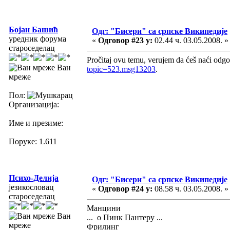
Бојан Башић
Одг: "Бисери" са српске Википедије
уредник форума
«
Одговор #23 у:
02.44 ч. 03.05.2008. »
староседелац
Pročitaj ovu temu, verujem da ćeš naći odgo
Ван
topic=523.msg13203
.
мреже
Пол:
Организација:
Име и презиме:
Поруке: 1.611
Психо-Делија
Одг: "Бисери" са српске Википедије
језикословац
«
Одговор #24 у:
08.58 ч. 03.05.2008. »
староседелац
Манцини
Ван
... о Пинк Пантеру ...
мреже
Фрилинг