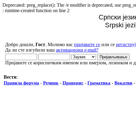
Deprecated: preg_replace(): The /e modifier is deprecated, use preg
: runtime-created function on line 2
Српски јези
Srpski jez
Добро дошли,
Гост
. Молимо вас
пријавите се
или се
региструј
Да ли сте изгубили ваш
активациони e-mail?
Пријавите се корисничким именом или имејлом, лозинком и 
Вести
:
Правила форума
-
Речник
-
Правопис
-
Граматика
-
Вокатив