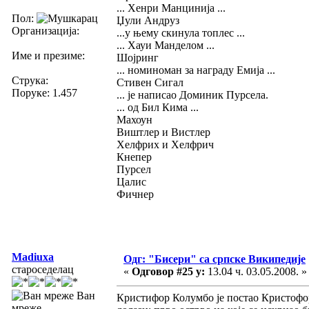
... Хенри Манцинија ...
Пол:
Џули Андруз
Организација:
...у њему скинула топлес ...
... Хауи Манделом ...
Име и презиме:
Шојринг
... номиноман за награду Емија ...
Струка:
Стивен Сигал
Поруке: 1.457
... је написао Доминик Пурсела.
... од Бил Кима ...
Махоун
Виштлер и Вистлер
Хелфрих и Хелфрич
Кнепер
Пурсел
Цалис
Фичнер
Madiuxa
Одг: "Бисери" са српске Википедије
староседелац
«
Одговор #25 у:
13.04 ч. 03.05.2008. »
Ван
Кристифор Колумбо је постао Кристофор
мреже