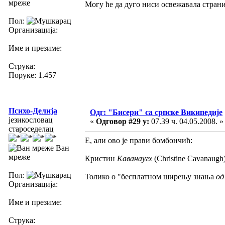
мреже
Могу ће да дуго ниси освежавала стран
Пол:
Организација:
Име и презиме:
Струка:
Поруке: 1.457
Психо-Делија
Одг: "Бисери" са српске Википедије
језикословац
«
Одговор #29 у:
07.39 ч. 04.05.2008. »
староседелац
Е, али ово је прави бомбончић:
Ван
мреже
Кристин
Каванаугх
(Christine Cavanaug
Пол:
Толико о "бесплатном ширењу знања
од
Организација:
Име и презиме:
Струка: