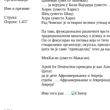
Цинеман (уместо Зинеман)
. . . ја верујем у Били Вајлдера (уместо .
Име и презиме:
Херис (уместо Харис)
Шец (уместо Шац)
Струка:
Хери (уместо Хари)
Поруке: 1.457
Рад Чомског је остварио велики утицај 
Па тако, функционално различите врсте 
традиционалном мишљењу о језику и п
Он се фокусирао на питања која се тичу 
стваралачки организује, окупља, прилаг
(шта ли је само "преводилац" хтео да ка
МекКаган (уместо Макаган)
Apetit for Destruction преведен је као А
Цитат
да је дете Афроамериканке и Јевреја.
(треба . . . Афроамериканке и Јеврејина
Јевреја!
Има тога још . . .