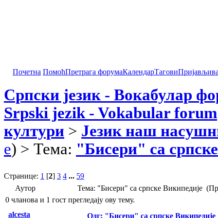
Почетна
Помоћ
Претрага форума
Календар
Тагови
Пријављив
Српски језик - Вокабулар ф
Srpski jezik - Vokabular forum
култури
>
Језик наш насушн
e
) > Тема:
"Бисери" са српск
Странице:
1
[
2
]
3
4
...
59
Аутор
Тема: "Бисери" са српске Википедије (П
0 чланова и 1 гост прегледају ову тему.
alcesta
Одг: "Бисери" са српске Википедије