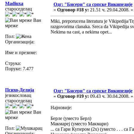
Madiuxa
Одг: "Бисери" са српске Википедије
староседелац
«
Одговор #18 у:
21.51 ч. 29.04.2008. »
Ван
Miki, preporucena literatura je Vikipedija/
мреже
razgovorima clanaka. Sreca da Vikipedija sv
Nekima na cast, a nekima opet...
Пол:
Организација:
Име и презиме:
Струка:
Поруке: 7.477
Психо-Делија
Одг: "Бисери" са српске Википедије
језикословац
«
Одговор #19 у:
09.43 ч. 30.04.2008. »
староседелац
Најновије:
Ван
мреже
Берле (уместо Берл)
Макмареј (уместо Макмари)
Пол:
... са Гари Купером (2х) (уместо . . . са
Организација: