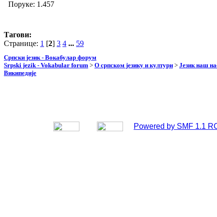
Поруке: 1.457
Тагови:
Странице:
1
[
2
]
3
4
...
59
Српски језик - Вокабулар форум
Srpski jezik - Vokabular forum
>
О српском језику и култури
>
Језик наш н
Википедије
Powered by SMF 1.1 R