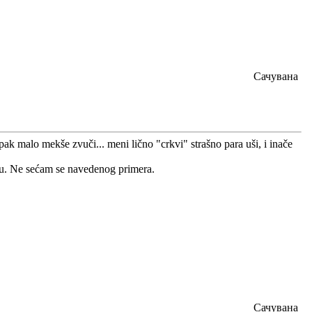
Сачувана
ak malo mekše zvuči... meni lično "crkvi" strašno para uši, i inače
mu. Ne sećam se navedenog primera.
Сачувана