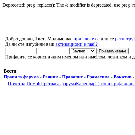
Deprecated: preg_replace(): The /e modifier is deprecated, use preg_
Добро дошли,
Гост
. Молимо вас
пријавите се
или се
региструј
Да ли сте изгубили ваш
активациони e-mail?
Пријавите се корисничким именом или имејлом, лозинком и 
Вести
:
Правила форума
-
Речник
-
Правопис
-
Граматика
-
Вокатив
Почетна
Помоћ
Претрага форума
Календар
Тагови
Пријављив