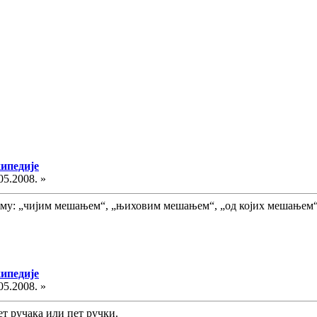
кипедије
05.2008. »
ему: „чијим мешањем“, „њиховим мешањем“, „од којих мешањем“,
кипедије
05.2008. »
ет ручака или пет ручки.