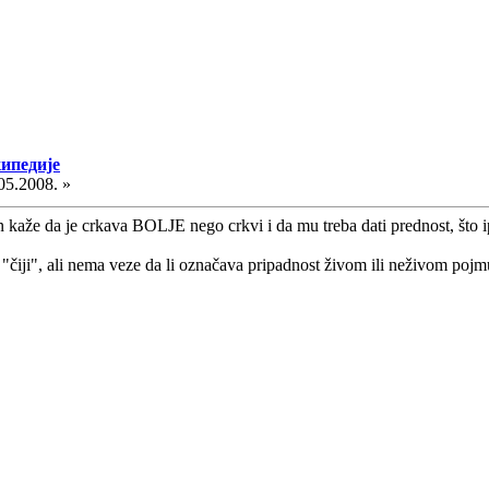
кипедије
05.2008. »
 kaže da je crkava BOLJE nego crkvi i da mu treba dati prednost, što ip
čiji", ali nema veze da li označava pripadnost živom ili neživom poj