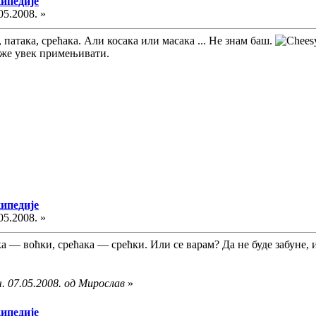
кипедије
05.2008. »
, патака, срећака. Али косака или масака ... Не знам баш.
може увек примењивати.
кипедије
05.2008. »
ка — воћки, срећака — срећки. Или се варам? Да не буде забуне, 
. 07.05.2008. од Мирослав
»
кипедије