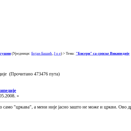
асушни
(Уредници:
Бојан Башић
,
J o e
) > Тема:
"Бисери" са српске Википедије
дије (Прочитано 473476 пута)
кипедије
05.2008. »
но само "цркава", а мени није јасно зашто не може и цркви. Ово 