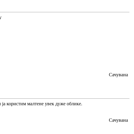
Сачувана
и ја користим малтене увек дуже облике.
Сачувана