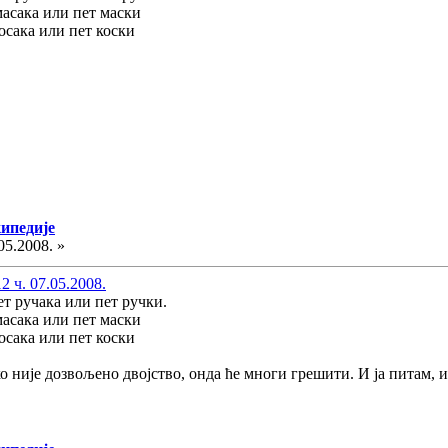
а или пет маски
а или пет коски
кипедије
05.2008. »
 ч. 07.05.2008.
ет ручака или пет ручки.
а или пет маски
а или пет коски
Ако није дозвољено двојство, онда ће многи грешити. И ја питам, 