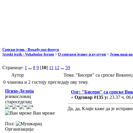
Српски језик - Вокабулар форум
Srpski jezik - Vokabular forum
>
О српском језику и култури
>
Језик наш н
Странице:
1
...
8
9
[
10
]
11
12
...
59
Аутор
Тема: "Бисери" са српске Википе
0 чланова и 2 гостију прегледају ову тему.
Психо-Делија
Одг: "Бисери" са српске Ви
језикословац
«
Одговор #135 у:
23.37 ч. 06.
староседелац
Да, да, Клајн каже да је исправ
Ван мреже
Пол:
Организација: