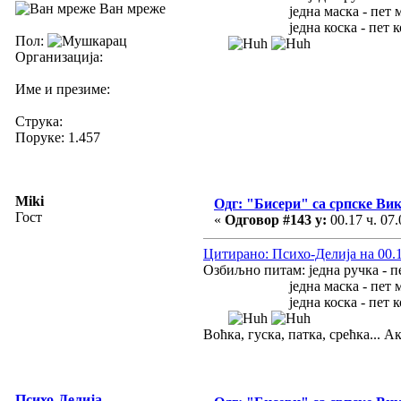
Ван мреже
једна маска - пет масак
једна коска - пет косак
Пол:
Организација:
Име и презиме:
Струка:
Поруке: 1.457
Miki
Одг: "Бисери" са српске Ви
Гост
«
Одговор #143 у:
00.17 ч. 07.
Цитирано: Психо-Делија на 00.12
Озбиљно питам: једна ручка - п
једна маска - пет масак
једна коска - пет косак
Воћка, гуска, патка, срећка... 
Психо-Делија