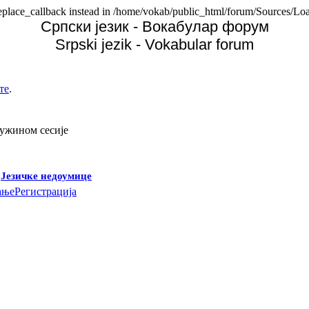
replace_callback instead in /home/vokab/public_html/forum/Sources/Loa
Српски језик - Вокабулар форум
Srpski jezik - Vokabular forum
те
.
дужином сесије
-
Језичке недоумице
ање
Регистрација