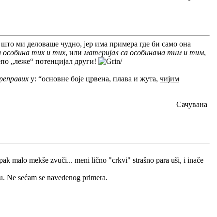
 што ми деловаше чудно, јер има примера где би само она
 особина тих и тих
, или
материјал са особинама тим и тим
,
по „леже“ потенцијал други!
/
реправих
у: “основне боје црвена, плава и жута,
чијим
Сачувана
ak malo mekše zvuči... meni lično "crkvi" strašno para uši, i inače
mu. Ne sećam se navedenog primera.