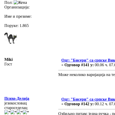
Пол:
Организација:
Име и презиме:
Поруке: 1.865
Miki
Одг: "Бисери" са српске Ви
Гост
«
Одговор #141 у:
00.06 ч. 07.
Може неколико варијација на т
Психо-Делија
Одг: "Бисери" са српске Ви
језикословац
«
Одговор #142 у:
00.12 ч. 07.
староседелац
Озбиљно питам: једна ручка - п