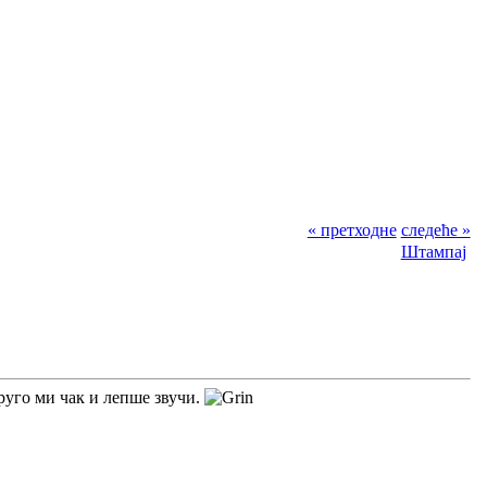
« претходне
следеће »
Штампај
друго ми чак и лепше звучи.