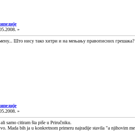
кипедије
05.2008. »
змену... Што нису тако хитри и на мењању правописних грешака
кипедије
05.2008. »
ali samo citiram šta piše u Priručniku.
neživo. Mada bih ja u konkretnom primeru najradije stavila "a njihovim 