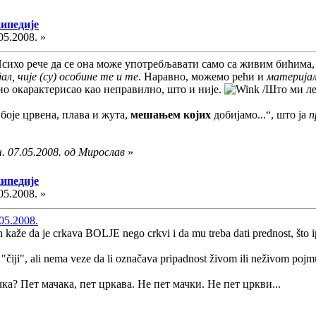
кипедије
05.2008. »
Психо рече да се она може употребљавати само са живим бићима,
ал, чије (су) особине те и те
. Наравно, можемо рећи и
материјал
ио окарактерисао као неправилно, што и није.
/Што ми ле
боје црвена, плава и жута,
мешањем којих
добијамо...“, што ја
п
. 07.05.2008. од Мирослав
»
кипедије
05.2008. »
.05.2008.
 kaže da je crkava BOLJE nego crkvi i da mu treba dati prednost, što ip
čiji", ali nema veze da li označava pripadnost živom ili neživom poj
чка? Пет мачака, пет цркава. Не пет мачки. Не пет цркви...