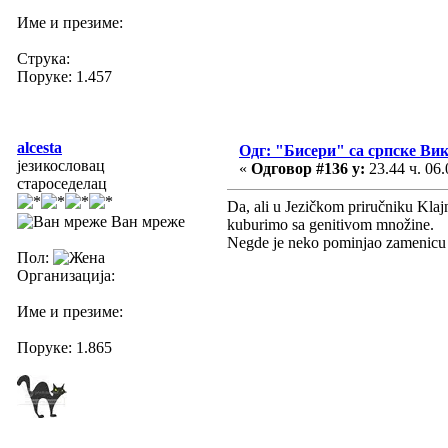
Име и презиме:
Струка:
Поруке: 1.457
alcesta
Одг: "Бисери" са српске Ви
језикословац
«
Одговор #136 у:
23.44 ч. 06.
староседелац
Da, ali u Jezičkom priručniku Klajn
Ван мреже
kuburimo sa genitivom množine.
Negde je neko pominjao zamenicu "
Пол:
Организација:
Име и презиме:
Поруке: 1.865