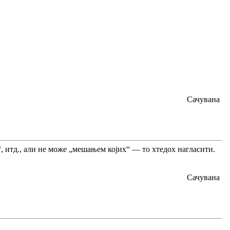
Сачувана
 итд., али не може „мешањем којих“ — то хтедох нагласити.
Сачувана