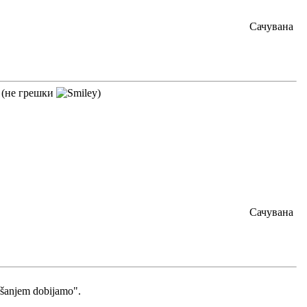
Сачувана
? (не грешки
)
Сачувана
mešanjem dobijamo".