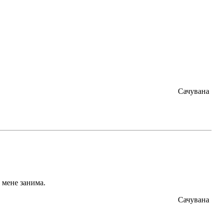
Сачувана
и мене занима.
Сачувана