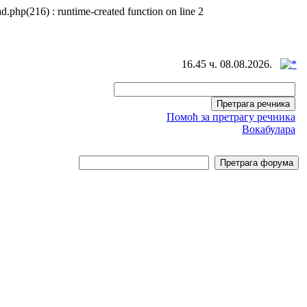
d.php(216) : runtime-created function on line 2
16.45 ч. 08.08.2026.
Помоћ за претрагу речника
Вокабулара