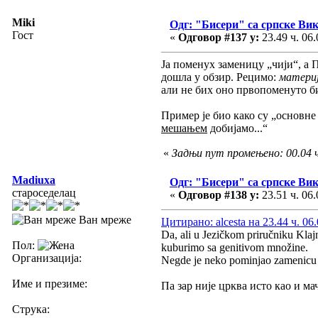
Miki
Одг: "Бисери" са српске Ви
Гост
«
Одговор #137 у:
23.49 ч. 06.
Ја поменух заменицу „чији“, а 
дошла у обзир. Рецимо:
материј
али не бих оно првопоменуто б
Пример је био како су „основне 
мешањем
добијамо...“
«
Задњи пут промењено: 00.04 ч
Madiuxa
Одг: "Бисери" са српске Ви
староседелац
«
Одговор #138 у:
23.51 ч. 06.
Ван мреже
Цитирано: alcesta на 23.44 ч. 06
Da, ali u Jezičkom priručniku Klajn
Пол:
kuburimo sa genitivom množine.
Организација:
Negde je neko pominjao zamenicu "
Име и презиме:
Па зар није црква исто као и ма
Струка: