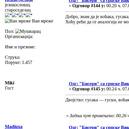
Одг: "Бисери" са српске Ви
језикословац
«
Одговор #144 у:
00.20 ч. 07.
староседелац
Добро, знам да је воћака, гусака
Ван мреже
Хоћу рећи да се аналогија не 
Пол:
Организација:
Име и презиме:
Струка:
Поруке: 1.457
Miki
Одг: "Бисери" са српске Ви
Гост
«
Одговор #145 у:
00.24 ч. 07.
Двојство: гусака — гуски, воћа
«
Задњи пут промењено: 00.26 ч
Madiuxa
Одг: "Бисери" са српске Ви