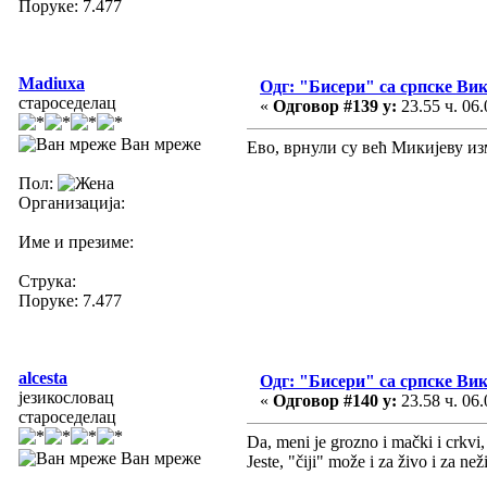
Поруке: 7.477
Madiuxa
Одг: "Бисери" са српске Ви
староседелац
«
Одговор #139 у:
23.55 ч. 06.
Ван мреже
Ево, врнули су већ Микијеву и
Пол:
Организација:
Име и презиме:
Струка:
Поруке: 7.477
alcesta
Одг: "Бисери" са српске Ви
језикословац
«
Одговор #140 у:
23.58 ч. 06.
староседелац
Da, meni je grozno i mački i crkvi, 
Ван мреже
Jeste, "čiji" može i za živo i za 