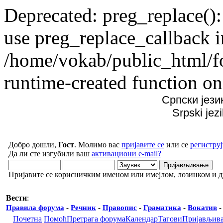
Deprecated: preg_replace():
use preg_replace_callback i
/home/vokab/public_html/f
runtime-created function on
Српски јези
Srpski jez
Добро дошли,
Гост
. Молимо вас
пријавите се
или се
региструј
Да ли сте изгубили ваш
активациони e-mail?
Пријавите се корисничким именом или имејлом, лозинком и 
Вести
:
Правила форума
-
Речник
-
Правопис
-
Граматика
-
Вокатив
Почетна
Помоћ
Претрага форума
Календар
Тагови
Пријављив