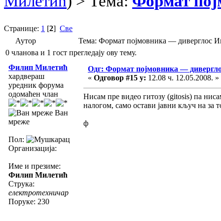
Милетић
) > Тема:
Формат пој
Странице:
1
[
2
]
Све
Аутор
Тема: Формат појмовника — диверглос 
0 чланова и 1 гост прегледају ову тему.
Филип Милетић
Одг: Формат појмовника — диверг
хардвераш
«
Одговор #15 у:
12.08 ч. 12.05.2008. »
уредник форума
одомаћен члан
Нисам пре видео гитозу (gitosis) па ни
налогом, само остави јавни кључ на за 
Ван
мреже
ф
Пол:
Организација:
Име и презиме:
Филип Милетић
Струка:
електротехничар
Поруке: 230