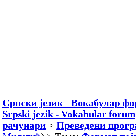
Српски језик - Вокабулар ф
Srpski jezik - Vokabular forum
рачунари
>
Преведени прог