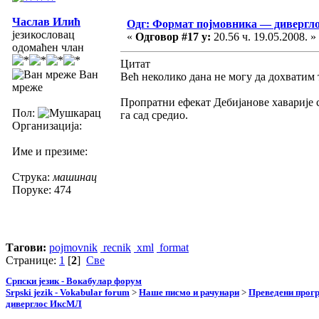
Часлав Илић
Одг: Формат појмовника — диверг
језикословац
«
Одговор #17 у:
20.56 ч. 19.05.2008. »
одомаћен члан
Цитат
Ван
Већ неколико дана не могу да дохватим 
мреже
Пропратни ефекат Дебијанове хаварије
Пол:
га сад средио.
Организација:
Име и презиме:
Струка:
машинац
Поруке: 474
Тагови:
pojmovnik
recnik
xml
format
Странице:
1
[
2
]
Све
Српски језик - Вокабулар форум
Srpski jezik - Vokabular forum
>
Наше писмо и рачунари
>
Преведени прог
диверглос ИксМЛ