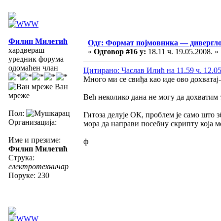
Филип Милетић
Одг: Формат појмовника — диверг
хардвераш
«
Одговор #16 у:
18.11 ч. 19.05.2008. »
уредник форума
одомаћен члан
Цитирано: Часлав Илић на 11.59 ч. 12.05
Много ми се свиђа као иде ово дохватај-
Ван
мреже
Већ неколико дана не могу да дохватим 
Пол:
Гитоза делује ОК, проблем је само што з
Организација:
мора да направи посебну скрипту која м
Име и презиме:
ф
Филип Милетић
Струка:
електротехничар
Поруке: 230