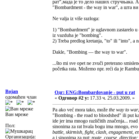
рат",мада је то дело наших стручњака. А
"Bombardment - the way in war", а шта в
Ne valja iz više razloga:
1) "Bombardment" je uglavnom zastarelo u 
iz vazduha je "bombing".
2) Treba predlog kretanja, "to" ili "into", a 
Dakle, "Bombing — the way to war".
...što mi sve opet ne zvuči preterano smisle
početka rata. Možemo npr. reći da je Rambuj
Bojan
Одг: ENG:Bombardovanje - put u rat
одомаћен члан
«
Одговор #2 у:
17.33 ч. 25.03.2009. »
Pa ako već mora tako, može
the way to war
Ван мреже
"Bombing - the road to bloodshed" ili put ka
ide jer ima mnogo različitih značenja... road 
Пол:
sinonima za rat hvala bogu ima mnogo, evo
battle, skirmish, fight, clash, engagement, e
Организација:
a i sinonima za put:
route, course, direction; 