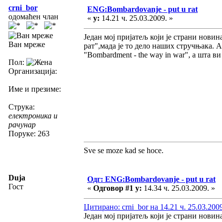
crni_bor
ENG:Bombardovanje - put u rat
одомаћен члан
«
у:
14.21 ч. 25.03.2009. »
Један мој пријатељ који је страни новин
Ван мреже
рат",мада је то дело наших стручњака. А
"Bombardment - the way in war", а шта в
Пол:
Организација:
Име и презиме:
Струка:
електроника и
рачунар
Поруке: 263
Sve se moze kad se hoce.
Duja
Одг: ENG:Bombardovanje - put u rat
Гост
«
Одговор #1 у:
14.34 ч. 25.03.2009. »
Цитирано: crni_bor на 14.21 ч. 25.03.200
Један мој пријатељ који је страни новин