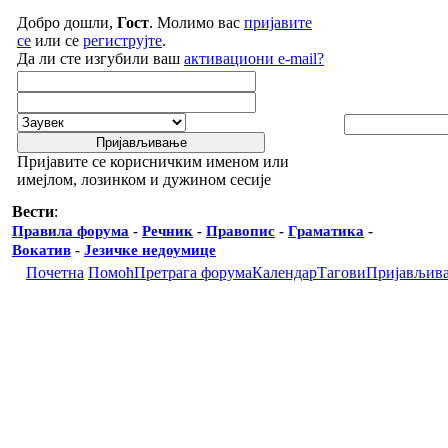
Добро дошли,
Гост
. Молимо вас
пријавите
се
или се
региструјте
.
Да ли сте изгубили ваш
активациони e-mail?
Пријавите се корисничким именом или
имејлом, лозинком и дужином сесије
Вести
:
Правила форума
-
Речник
-
Правопис
-
Граматика
-
Вокатив
-
Језичке недоумице
Почетна
Помоћ
Претрага форума
Календар
Тагови
Пријављив