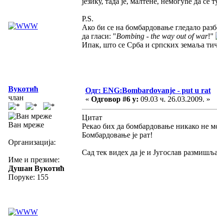
језику, тада је, малтене, немогуће да се 
P.S.
Ако би се на бомбардовање гледало разб
да гласи: "
Bombing - the way out of war
!"
Ипак, што се Срба и српских земаља тиче
Вукотић
Одг: ENG:Bombardovanje - put u rat
члан
«
Одговор #6 у:
09.03 ч. 26.03.2009. »
Цитат
Ван мреже
Рекао бих да бомбардовање никако не мо
Бомбардовање је рат!
Организација:
Сад тек видех да је и Југослав размишљ
Име и презиме:
Душан Вукотић
Поруке: 155