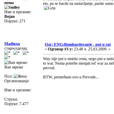
nema
eto, pa se bacite na sastavljanje, pazite samo
Име и презиме:
Bojan
Поруке: 271
Madiuxa
Одг: ENG:Bombardovanje - put u rat
староседелац
«
Одговор #3 у:
23.48 ч. 25.03.2009. »
Way nije put u smislu cesta, nego put u sm
to war. Nema potrebe menjati reč war za neš
Ван мреже
prevod.
Пол:
BTW, premeštam ovo u Prevode...
Организација:
Име и презиме:
Струка:
Поруке: 7.477