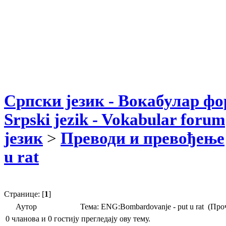
Српски језик - Вокабулар ф
Srpski jezik - Vokabular forum
језик
>
Преводи и превођење
u rat
Странице: [
1
]
Аутор
Тема: ENG:Bombardovanje - put u rat (Про
0 чланова и 0 гостију прегледају ову тему.