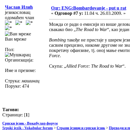
Часлав Илић
Одг: ENG:Bombardovanje - put u rat
језикословац
«
Одговор #7 у:
11.04 ч. 26.03.2009. »
одомаћен члан
Можда се ради о емисији из више делова,
свакако био „
The Road to War
“, као једа
Ван мреже
Bombing
такође не пристаје у ширем је
сасвим прецизно, никоме другоме не знач
Пол:
покретачу офанзиве, тј. оној мање емот
Force
.
Организација:
Скупа: „
Allied Force: The Road to War
“.
Име и презиме:
Струка:
машинац
Поруке: 474
Тагови:
Странице: [
1
]
Српски језик - Вокабулар форум
Srpski jezik - Vokabular forum
>
Страни језици и српски језик
>
Преводи и 