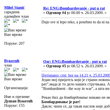
Miloš Stanić
Re: ENG:Bombardovanje - put u rat
сарадник
«
Одговор #4 у:
00.00 ч. 26.03.2009. »
одомаћен члан
Dujo sve si lepo reko, a posebno to da ni na
Ван мреже
Поруке: 207
Вукотић
Одг: ENG:Bombardovanje - put u rat
члан
«
Одговор #5 у:
08.52 ч. 26.03.2009. »
Цитирано: crni_bor на 14.21 ч. 25.03.200
Ван мреже
Један мој пријатељ који је страни новин
рат",мада је то дело наших стручњака. А
Организација:
"Bombardment - the way in war", а шта в
Име и презиме:
Рекао бих да
бомбардовање
никако не 
Душан Вукотић
Бомбардовање је рат!
Поруке: 155
Дакле, чини се, да такав наслов није д