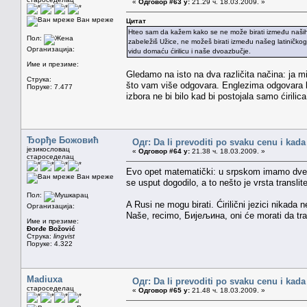
«
Одговор #63 у:
21.29 ч. 18.03.2009. »
Ван мреже
Цитат
Hteo sam da kažem kako se ne može birati između naših 
Пол:
zabeležiš Užice, ne možeš birati između našeg latiničkog Už
Организација:
vidu domaću ćirilicu i naše dvoazbučje.
Име и презиме:
Gledamo na isto na dva različita načina: ja mis
Струка:
što vam više odgovara. Englezima odgovara lat
Поруке: 7.477
izbora ne bi bilo kad bi postojala samo ćirili
Ђорђе Божовић
Одг: Da li prevoditi po svaku cenu i kada
језикословац
«
Одговор #64 у:
21.38 ч. 18.03.2009. »
староседелац
Evo opet matematički: u srpskom imamo dve p
Ван мреже
se usput dogodilo, a to nešto je vrsta transli
Пол:
A Rusi ne mogu birati. Ćirilični jezici nikada n
Организација:
Naše, recimo, Бијељина, oni će morati da tran
Име и презиме:
Đorđe Božović
Струка:
lingvist
Поруке: 4.322
Madiuxa
Одг: Da li prevoditi po svaku cenu i kada
староседелац
«
Одговор #65 у:
21.48 ч. 18.03.2009. »