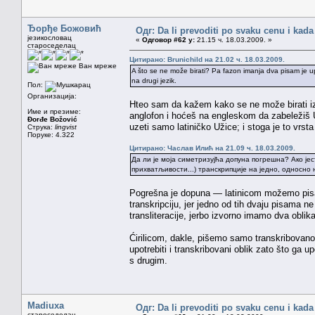
Ђорђе Божовић
Одг: Da li prevoditi po svaku cenu i kada
језикословац
«
Одговор #62 у:
21.15 ч. 18.03.2009. »
староседелац
Цитирано: Brunichild на 21.02 ч. 18.03.2009.
Ван мреже
A što se ne može birati? Pa fazon imanja dva pisam je upr
na drugi jezik.
Пол:
Организација:
Hteo sam da kažem kako se ne može birati iz
Име и презиме:
anglofon i hoćeš na engleskom da zabeležiš U
Đorđe Božović
uzeti samo latiničko Užice; i stoga je to vrsta
Струка:
lingvist
Поруке: 4.322
Цитирано: Часлав Илић на 21.09 ч. 18.03.2009.
Да ли је моја симетризујћа допуна погрешна? Ако је
прихватљивости...) транскрипције на једно, односно
Pogrešna je dopuna — latinicom možemo pisat
transkripciju, jer jedno od tih dvaju pisama ne
transliteracije, jerbo izvorno imamo dva obli
Ćirilicom, dakle, pišemo samo transkribovano 
upotrebiti i transkribovani oblik zato što ga 
s drugim.
Madiuxa
Одг: Da li prevoditi po svaku cenu i kada
староседелац