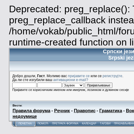
Deprecated: preg_replace(): 
preg_replace_callback instea
/home/vokab/public_html/for
runtime-created function on l
Српски јез
Srpski jez
Добро дошли,
Гост
. Молимо вас
пријавите се
или се
региструјте
.
Да ли сте изгубили ваш
активациони e-mail?
Пријавите се корисничким именом или имејлом, лозинком и дужином сесије
Вести
:
Правила форума
-
Речник
-
Правопис
-
Граматика
-
Вок
недоумице
ПОЧЕТНА
ПОМОЋ
ПРЕТРАГА ФОРУМА
КАЛЕНДАР
ТАГОВИ
ПРИЈАВЉИВА