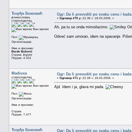
Ђорђе Божовић
Одг: Da li prevoditi po svaku cenu i kada
језикословац
«
Одговор #70 у:
22.38 ч. 18.03.2009. »
староседелац
Ah, pa tu se onda mimoilazimo.
Ori
Ван мреже
Odveć sam umoran, idem na spavanje. Pišem
Пол:
Организација:
Име и презиме:
Đorđe Božović
Струка:
lingvist
Поруке: 4.322
Madiuxa
Одг: Da li prevoditi po svaku cenu i kada
староседелац
«
Одговор #71 у:
22.39 ч. 18.03.2009. »
Ван мреже
Ajd. Idem i ja, glava mi pada.
Пол:
Организација:
Име и презиме:
Струка:
Поруке: 7.477
Ђорђе Божовић
Одг: Da li prevoditi po svaku cenu i kada