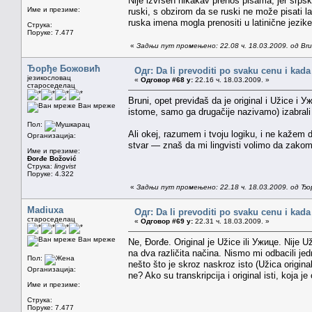
Nije izvršen nikakav prenos pisama, jer srps
Име и презиме:
ruski, s obzirom da se ruski ne može pisati 
ruska imena mogla prenositi u latinične jez
Струка:
Поруке: 7.477
«
Задњи пут промењено: 22.08 ч. 18.03.2009. од Brun
Ђорђе Божовић
Одг: Da li prevoditi po svaku cenu i kada
језикословац
«
Одговор #68 у:
22.16 ч. 18.03.2009. »
староседелац
Bruni, opet previđaš da je original i Užice i
Ван мреже
istome, samo ga drugačije nazivamo) izabrali l
Пол:
Ali okej, razumem i tvoju logiku, i ne kažem
Организација:
stvar — znaš da mi lingvisti volimo da zakomp
Име и презиме:
Đorđe Božović
Струка:
lingvist
Поруке: 4.322
«
Задњи пут промењено: 22.18 ч. 18.03.2009. од Ђ
Madiuxa
Одг: Da li prevoditi po svaku cenu i kada
староседелац
«
Одговор #69 у:
22.31 ч. 18.03.2009. »
Ван мреже
Ne, Đorđe. Original je Užice ili Ужице. Nije U
na dva različita načina. Nismo mi odbacili je
Пол:
nešto što je skroz naskroz isto (Užica original
Организација:
ne? Ako su transkripcija i original isti, koja j
Име и презиме:
Струка:
Поруке: 7.477