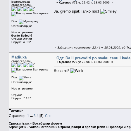
језикословац
«
Одговор #72 у:
22.42 ч. 18.03.2009. »
староседелац
Ja, gremo spat; lahko noč!
Ван мреже
Пол:
Организација:
Име и презиме:
Đorđe Božović
Струка:
lingvist
Поруке: 4.322
«
Задњи пут промењено: 22.44 ч. 18.03.2009. од Ђ
Madiuxa
Одг: Da li prevoditi po svaku cenu i kada
староседелац
«
Одговор #73 у:
22.56 ч. 18.03.2009. »
Ван мреже
Bona nit!
Пол:
Организација:
Име и презиме:
Струка:
Поруке: 7.477
Тагови:
Странице:
1
...
3
4
[
5
]
Све
Српски језик - Вокабулар форум
Srpski jezik - Vokabular forum
>
Страни језици и српски језик
>
Преводи и п