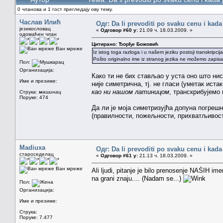
0 чланова и 1 гост прегледају ову тему.
Часлав Илић
Одг: Da li prevoditi po svaku cenu i kada
језикословац
«
Одговор #60 у:
21.09 ч. 18.03.2009. »
одомаћен члан
Цитирано: Ђорђе Божовић
Ван мреже
Iz istog toga razloga i u našem jeziku postoji transkri
Pošto originalno ime iz stranog jezika ne možemo zapisati
Пол:
Организација:
Како ти не бих стављао у уста оно што нис
Име и презиме:
није симетрична, тј. не гласи (уметак ист
као ни нашом латиницом
, транскрибујемо
Струка:
машинац
Поруке: 474
Да ли је моја симетризујћа допуна погрешн
(правилности, пожељности, прихватљивости
Madiuxa
Одг: Da li prevoditi po svaku cenu i kada
староседелац
«
Одговор #61 у:
21.13 ч. 18.03.2009. »
Ван мреже
Ali ljudi, pitanje je bilo prenosenje NAŠIH ime
na grani znaju.... (Nadam se...)
Пол:
Организација:
Име и презиме:
Струка:
Поруке: 7.477