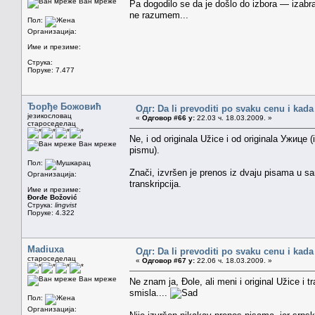
Ван мреже
Pa dogodilo se da je došlo do izbora — izabra
ne razumem...
Пол:
Организација:
Име и презиме:
Струка:
Поруке: 7.477
Ђорђе Божовић
Одг: Da li prevoditi po svaku cenu i kada
језикословац
«
Одговор #66 у:
22.03 ч. 18.03.2009. »
староседелац
Ne, i od originala Užice i od originala Ужиц
Ван мреже
pismu).
Пол:
Znači, izvršen je prenos iz dvaju pisama u sa
Организација:
transkripcija.
Име и презиме:
Đorđe Božović
Струка:
lingvist
Поруке: 4.322
Madiuxa
Одг: Da li prevoditi po svaku cenu i kada
староседелац
«
Одговор #67 у:
22.06 ч. 18.03.2009. »
Ван мреже
Ne znam ja, Đole, ali meni i original Užice i 
smisla....
Пол:
Организација: