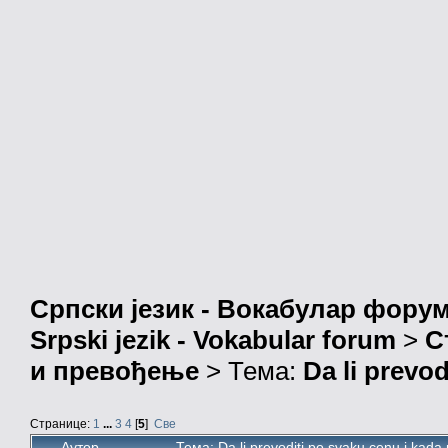
Српски језик - Вокабулар фору
Srpski jezik - Vokabular forum
>
С
и превођење
> Тема:
Da li prevod
Странице:
1
...
3
4
[
5
]
Све
Аутор
Тема: Da li prevoditi po svaku cenu i kad