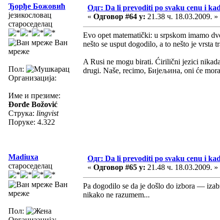
Ђорђе Божовић
Одг: Da li prevoditi po svaku cenu i ka
језикословац
«
Одговор #64 у:
21.38 ч. 18.03.2009. »
староседелац
Evo opet matematički: u srpskom imamo dve
Ван
nešto se usput dogodilo, a to nešto je vrsta t
мреже
A Rusi ne mogu birati. Ćirilični jezici nikada
Пол:
drugi. Naše, recimo, Бијељина, oni će morati
Организација:
Име и презиме:
Đorđe Božović
Струка:
lingvist
Поруке: 4.322
Madiuxa
Одг: Da li prevoditi po svaku cenu i ka
староседелац
«
Одговор #65 у:
21.48 ч. 18.03.2009. »
Ван
Pa dogodilo se da je došlo do izbora — izabr
мреже
nikako ne razumem...
Пол:
Организација: