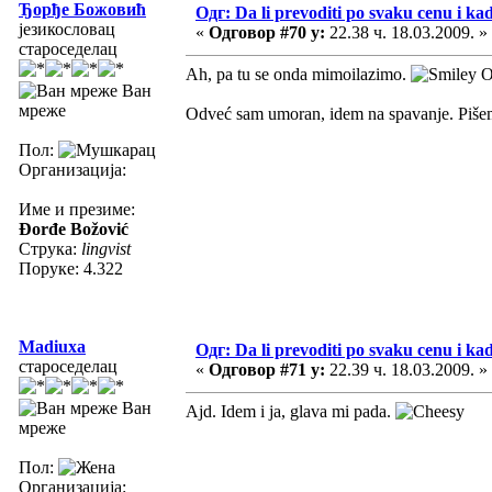
Ђорђе Божовић
Одг: Da li prevoditi po svaku cenu i ka
језикословац
«
Одговор #70 у:
22.38 ч. 18.03.2009. »
староседелац
Ah, pa tu se onda mimoilazimo.
Or
Ван
мреже
Odveć sam umoran, idem na spavanje. Pišem
Пол:
Организација:
Име и презиме:
Đorđe Božović
Струка:
lingvist
Поруке: 4.322
Madiuxa
Одг: Da li prevoditi po svaku cenu i ka
староседелац
«
Одговор #71 у:
22.39 ч. 18.03.2009. »
Ван
Ajd. Idem i ja, glava mi pada.
мреже
Пол:
Организација: