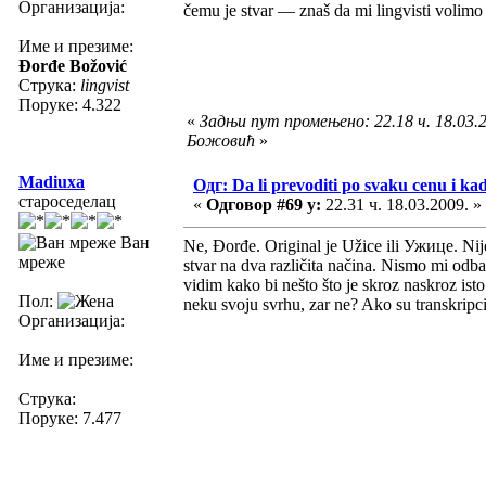
Организација:
čemu je stvar — znaš da mi lingvisti volimo
Име и презиме:
Đorđe Božović
Струка:
lingvist
Поруке: 4.322
«
Задњи пут промењено: 22.18 ч. 18.03.
Божовић
»
Madiuxa
Одг: Da li prevoditi po svaku cenu i ka
староседелац
«
Одговор #69 у:
22.31 ч. 18.03.2009. »
Ван
Ne, Đorđe. Original je Užice ili Ужице. Nij
мреже
stvar na dva različita načina. Nismo mi odba
vidim kako bi nešto što je skroz naskroz isto
Пол:
neku svoju svrhu, zar ne? Ako su transkripcija
Организација:
Име и презиме:
Струка:
Поруке: 7.477