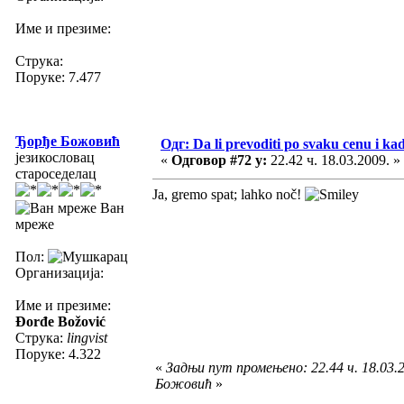
Име и презиме:
Струка:
Поруке: 7.477
Ђорђе Божовић
Одг: Da li prevoditi po svaku cenu i ka
језикословац
«
Одговор #72 у:
22.42 ч. 18.03.2009. »
староседелац
Ja, gremo spat; lahko noč!
Ван
мреже
Пол:
Организација:
Име и презиме:
Đorđe Božović
Струка:
lingvist
Поруке: 4.322
«
Задњи пут промењено: 22.44 ч. 18.03.
Божовић
»