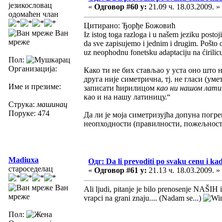
језикословац
«
Одговор #60 у:
21.09 ч. 18.03.2009. »
одомаћен члан
Цитирано: Ђорђе Божовић
Ван
Iz istog toga razloga i u našem jeziku pos
мреже
da sve zapisujemo i jednim i drugim. Pošto o
uz neophodnu fonetsku adaptaciju na ćirilicu
Пол:
Организација:
Како ти не бих стављао у уста оно што 
друга није симетрична, тј. не гласи (у
Име и презиме:
записати ћирилицом
као ни нашом лат
као и на нашу латиницу.“
Струка:
машинац
Поруке: 474
Да ли је моја симетризујћа допуна погре
неопходности (правилности, пожељности
Madiuxa
Одг: Da li prevoditi po svaku cenu i ka
староседелац
«
Одговор #61 у:
21.13 ч. 18.03.2009. »
Ван
Ali ljudi, pitanje je bilo prenosenje NAŠIH i
мреже
vrapci na grani znaju.... (Nadam se...)
Пол: