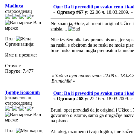
Madiuxa
Одг: Da li prevoditi po svaku cenu i ka
староседелац
«
Одговор #67 у:
22.06 ч. 18.03.2009. »
Ван
Ne znam ja, Đole, ali meni i original Užice 
мреже
smisla....
Пол:
Nije izvršen nikakav prenos pisama, jer srp
Организација:
na ruski, s obzirom da se ruski ne može pi
bi se ruska imena mogla prenositi u latinič
Име и презиме:
Струка:
Поруке: 7.477
«
Задњи пут промењено: 22.08 ч. 18.03.2
Brunichild
»
Ђорђе Божовић
Одг: Da li prevoditi po svaku cenu i ka
језикословац
«
Одговор #68 у:
22.16 ч. 18.03.2009. »
староседелац
Bruni, opet previđaš da je original i Užice 
Ван
govorimo o istome, samo ga drugačije nazivamo
мреже
na pismo.
Пол:
Ali okej, razumem i tvoju logiku, i ne kaže