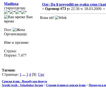
Madiuxa
Одг: Da li prevoditi po svaku cenu i ka
староседелац
«
Одговор #73 у:
22.56 ч. 18.03.2009. »
Ван
Bona nit!
мреже
Пол:
Организација:
Име и презиме:
Струка:
Поруке: 7.477
Тагови:
Странице:
1
...
3
4
[
5
]
Све
Српски језик - Вокабулар форум
Srpski jezik - Vokabular forum
>
Страни језици и српски језик
>
Преводи и 