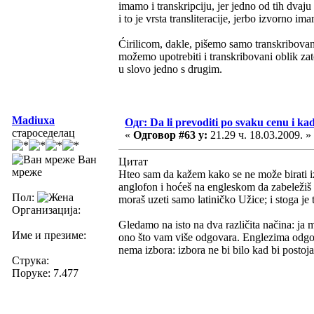
imamo i transkripciju, jer jedno od tih dvaju
i to je vrsta transliteracije, jerbo izvorno
Ćirilicom, dakle, pišemo samo transkribovano
možemo upotrebiti i transkribovani oblik zat
u slovo jedno s drugim.
Madiuxa
Одг: Da li prevoditi po svaku cenu i ka
староседелац
«
Одговор #63 у:
21.29 ч. 18.03.2009. »
Ван
Цитат
мреже
Hteo sam da kažem kako se ne može birati i
anglofon i hoćeš na engleskom da zabeležiš 
Пол:
moraš uzeti samo latiničko Užice; i stoga je 
Организација:
Gledamo na isto na dva različita načina: ja mi
Име и презиме:
ono što vam više odgovara. Englezima odgovar
nema izbora: izbora ne bi bilo kad bi postoja
Струка:
Поруке: 7.477