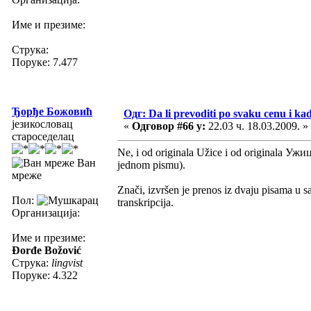
Име и презиме:
Струка:
Поруке: 7.477
Ђорђе Божовић
Одг: Da li prevoditi po svaku cenu i ka
језикословац
«
Одговор #66 у:
22.03 ч. 18.03.2009. »
староседелац
Ne, i od originala Užice i od originala Уж
Ван
jednom pismu).
мреже
Znači, izvršen je prenos iz dvaju pisama u s
Пол:
transkripcija.
Организација:
Име и презиме:
Đorđe Božović
Струка:
lingvist
Поруке: 4.322