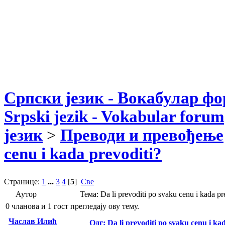
Српски језик - Вокабулар ф
Srpski jezik - Vokabular forum
језик
>
Преводи и превођење
cenu i kada prevoditi?
Странице:
1
...
3
4
[
5
]
Све
Аутор
Тема: Da li prevoditi po svaku cenu i kada 
0 чланова и 1 гост прегледају ову тему.
Часлав Илић
Одг: Da li prevoditi po svaku cenu i ka