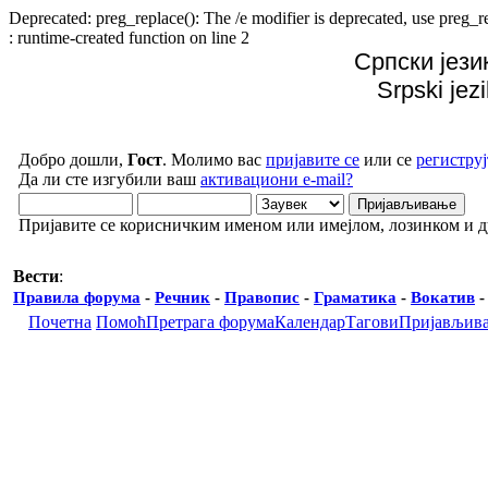
Deprecated: preg_replace(): The /e modifier is deprecated, use preg
: runtime-created function on line 2
Српски јези
Srpski jez
Добро дошли,
Гост
. Молимо вас
пријавите се
или се
региструј
Да ли сте изгубили ваш
активациони e-mail?
Пријавите се корисничким именом или имејлом, лозинком и 
Вести
:
Правила форума
-
Речник
-
Правопис
-
Граматика
-
Вокатив
Почетна
Помоћ
Претрага форума
Календар
Тагови
Пријављив