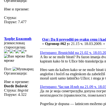
Организација:
Име и презиме:
Струка:
Поруке: 7.477
Ђорђе Божовић
Одг: Da li prevoditi po svaku cenu i ka
језикословац
«
Одговор #62 у:
21.15 ч. 18.03.2009. »
староседелац
Цитирано: Brunichild на 21.02 ч. 18.03.2
Ван
A što se ne može birati? Pa fazon imanja dva
мреже
kapiram kako bi to Užice bilo transkripcija n
Пол:
Hteo sam da kažem kako se ne može birati i
Организација:
anglofon i hoćeš na engleskom da zabeležiš 
moraš uzeti samo latiničko Užice; i stoga je 
Име и презиме:
Đorđe Božović
Цитирано: Часлав Илић на 21.09 ч. 18.03
Струка:
lingvist
Да ли је моја симетризујћа допуна погре
Поруке: 4.322
неопходности (правилности, пожељности
Pogrešna je dopuna — latinicom možemo pisa