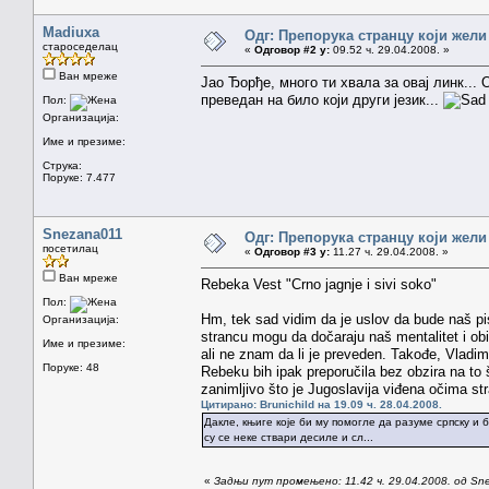
Madiuxa
Одг: Препорука странцу који жели
староседелац
«
Одговор #2 у:
09.52 ч. 29.04.2008. »
Ван мреже
Јао Ђорђе, много ти хвала за овај линк...
преведан на било који други језик...
Пол:
Организација:
Име и презиме:
Струка:
Поруке: 7.477
Snezana011
Одг: Препорука странцу који жели
посетилац
«
Одговор #3 у:
11.27 ч. 29.04.2008. »
Ван мреже
Rebeka Vest "Crno jagnje i sivi soko"
Пол:
Hm, tek sad vidim da je uslov da bude naš pis
Организација:
strancu mogu da dočaraju naš mentalitet i o
Име и презиме:
ali ne znam da li je preveden. Takođe, Vladim
Поруке: 48
Rebeku bih ipak preporučila bez obzira na to š
zanimljivo što je Jugoslavija viđena očima st
Цитирано: Brunichild на 19.09 ч. 28.04.2008.
Дакле, књиге које би му помогле да разуме српску и
су се неке ствари десиле и сл...
«
Задњи пут промењено: 11.42 ч. 29.04.2008. од Sn