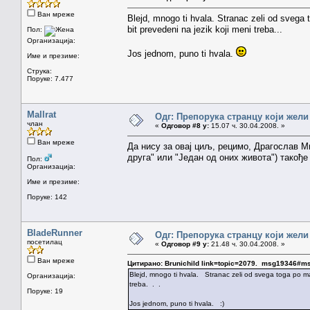
Ван мреже
Blejd, mnogo ti hvala. Stranac zeli od svega 
bit prevedeni na jezik koji meni treba...
Пол:
Организација:
Jos jednom, puno ti hvala.
Име и презиме:
Струка:
Поруке: 7.477
Mallrat
Одг: Препорука странцу који жели
члан
«
Одговор #8 у:
15.07 ч. 30.04.2008. »
Ван мреже
Да нису за овај циљ, рецимо, Драгослав М
друга" или "Један од оних живота") такође
Пол:
Организација:
Име и презиме:
Поруке: 142
BladeRunner
Одг: Препорука странцу који жели
посетилац
«
Одговор #9 у:
21.48 ч. 30.04.2008. »
Ван мреже
Цитирано: Brunichild link=topic=2079. msg19346#
Blejd, mnogo ti hvala. Stranac zeli od svega toga po malo
Организација:
treba. . .
Поруке: 19
Jos jednom, puno ti hvala. :)