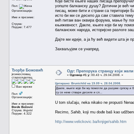
Које бисте књиге наших писаца препоручил
уопште балканску душу? Дотични је већ чи
Пол:
писац, може бити и страни са територије
Организација:
исто би ми се десило да сам ставила тему
Име и презиме:
већ питам ван оквира форума, мање ћу по
Струка:
књижевност. Дакле, књиге које би му помо
Поруке: 7.477
балканских народа, историјске разлоге заш
Дајте ми идеје, а ја ћу већ видети шта је п
Захваљујем се унапред.
Ђорђе Божовић
Одг: Препорука странцу који жели
језикословац
«
Одговор #1 у:
00.43 ч. 29.04.2008. »
староседелац
Цитирано: Brunichild на 19.09 ч. 28.04.2008.
Ван мреже
Дакле, књиге које би му помогле да разуме српску и
су се неке ствари десиле и сл...
Пол:
Организација:
U tom slučaju, neka nikako ne propusti Nenad
Име и презиме:
Đorđe Božović
Струка:
lingvist
Recimo,
Sahib
, koji mu dođe baš kao udžbeni
Поруке: 4.322
http://www.velickovic.ba/knjige/sahib.htm