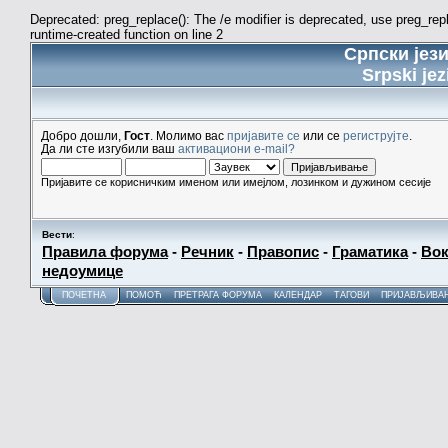
Deprecated: preg_replace(): The /e modifier is deprecated, use preg_re
runtime-created function on line 2
Српски јез
Srpski jez
Добро дошли,
Гост
. Молимо вас
пријавите се
или се
региструјте
.
Да ли сте изгубили ваш
активациони e-mail?
Пријавите се корисничким именом или имејлом, лозинком и дужином сесије
Вести
:
Правила форума
-
Речник
-
Правопис
-
Граматика
-
Вок
недоумице
ПОЧЕТНА
ПОМОЋ
ПРЕТРАГА ФОРУМА
КАЛЕНДАР
ТАГОВИ
ПРИЈАВЉИВА