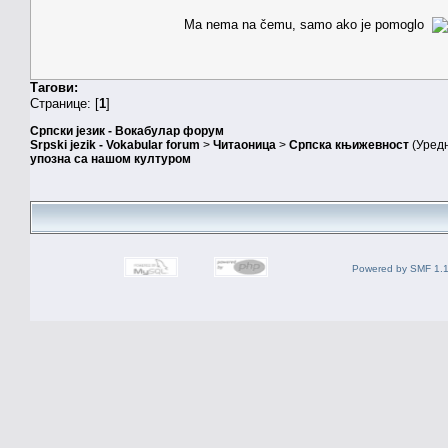
Ma nema na čemu, samo ako je pomoglo
Тагови:
Странице: [
1
]
Српски језик - Вокабулар форум
Srpski jezik - Vokabular forum
>
Читаоница
>
Српска књижевност
(Уред
упозна са нашом културом
Powered by SMF 1.