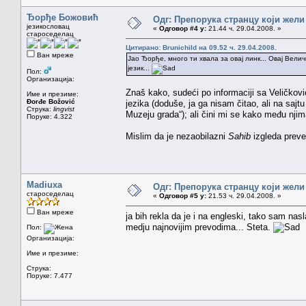
Ђорђе Божовић
Одг: Препорука странцу који жели
језикословац
«
Одговор #4 у:
21.44 ч. 29.04.2008. »
староседелац
Цитирано: Brunichild на 09.52 ч. 29.04.2008.
Ван мреже
Јао Ђорђе, много ти хвала за овај линк... Овај Вели
језик...
Пол:
Организација:
Znaš kako, sudeći po informaciji sa Veličkov
Име и презиме:
Đorđe Božović
jezika (doduše, ja ga nisam čitao, ali na sajt
Струка:
lingvist
Muzeju grada“); ali čini mi se kako među nji
Поруке: 4.322
Mislim da je nezaobilazni
Sahib
izgleda prev
Madiuxa
Одг: Препорука странцу који жели
староседелац
«
Одговор #5 у:
21.53 ч. 29.04.2008. »
Ван мреже
ja bih rekla da je i na engleski, tako sam na
medju najnovijim prevodima... Steta.
Пол:
Организација:
Име и презиме:
Струка:
Поруке: 7.477