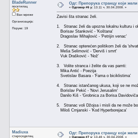
BladeRunner
Одг: Препорука странцу који жели
посетилац
«
Одговор #6 у:
13.11 ч. 30.04.2008. »
Ван мреже
Zavisi šta stranac želi.
Организација:
1. Stranac želi da upozna lokalnu kulturu i o
Поруке: 19
Borisav Stanković - 'Koštana'
Dragoslav Mihajlović - 'Petrijin venac'
2. Stranac opterećen politikom želi da 'shvat
Meša Selimović - 'Derviš i smrt'
Vuk Drašković - 'Nož'
3. Volite stranca i želite da vas pamti:
Mika Antić - Poezija
Svetislav Basara - 'Fama o biciklistima'
4. Stranac istančanog ukusa, koji se ne može
Borislav Pekić - 'Novi Jerusalim'
Danilo Kiš - 'Grobnica za Borisa Davidoviča
5. Stranac voli Džojsa i misli da ne može bol
Miloš Crnjanski - 'Kod Hyperborejaca'
Madiuxa
Одг: Препорука странцу који жели
староседелац
«
Одговор #7 у:
13.46 ч. 30.04.2008. »