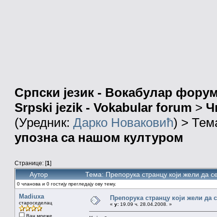
Српски језик - Вокабулар фору
Srpski jezik - Vokabular forum
>
Ч
(Уредник:
Дарко Новаковић
) > Тем
упозна са нашом културом
Странице: [
1
]
Аутор
Тема: Препорука странцу који жели да с
0 чланова и 0 гостију прегледају ову тему.
Madiuxa
Препорука странцу који жели да 
староседелац
«
у:
19.09 ч. 28.04.2008. »
Ван мреже