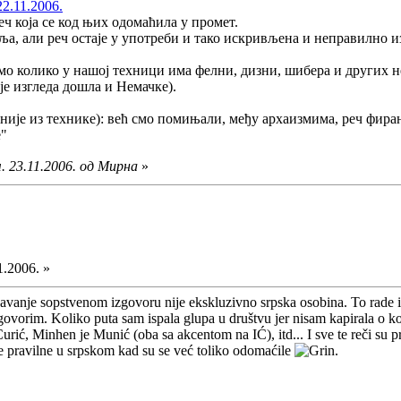
22.11.2006.
еч која се код њих одомаћила у промет.
ља, али реч остаје у употреби и тако искривљена и неправилно и
амо колико у нашој техници има фелни, дизни, шибера и других н
 је изгледа дошла и Немачке).
ије из технике): већ смо помињали, међу архаизмима, реч фиранг
е"
. 23.11.2006. од Мирна
»
1.2006. »
odjavanje sopstvenom izgovoru nije ekskluzivno srpska osobina. To rade i
 govorim. Koliko puta sam ispala glupa u društvu jer nisam kapirala o
Curić, Minhen je Munić (oba sa akcentom na IĆ), itd... I sve te reči su p
ile pravilne u srpskom kad su se već toliko odomaćile
.