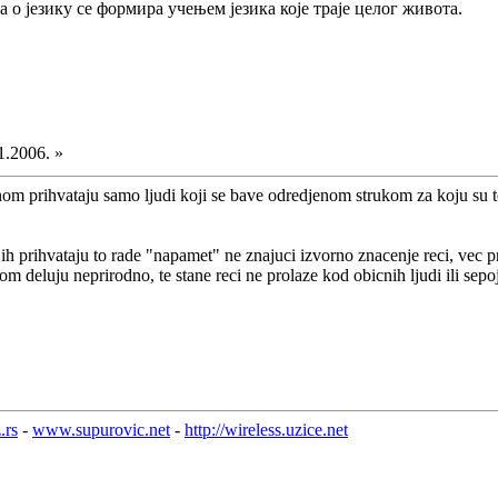
а о језику се формира учењем језика које траје целог живота.
1.2006. »
nom prihvataju samo ljudi koji se bave odredjenom strukom za koju su te
o ih prihvataju to rade "napamet" ne znajuci izvorno znacenje reci, vec p
kom deluju neprirodno, te stane reci ne prolaze kod obicnih ljudi ili sep
.rs
-
www.supurovic.net
-
http://wireless.uzice.net