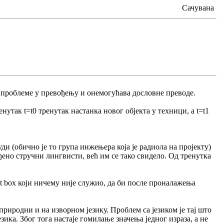
Сачувана
и проблеме у превођењу и онемогућава дословне преводе.
утак t=t0 тренутак настанка новог објекта у техници, а t=t1
људи (обично је то група инжењера која је радиола на пројекту)
виђено стручни лингвисти, већ им се тако свидело. Од тренутка
text box који ничему није служио, да би после проналажења
еприродни и на изворном језику. Проблем са језиком је тај што
зика. Због тога настаје гомилање значења једног израза, а не