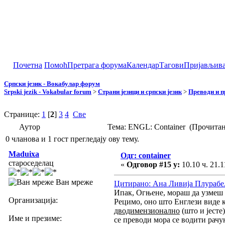
Почетна
Помоћ
Претрага форума
Календар
Тагови
Пријављив
Српски језик - Вокабулар форум
Srpski jezik - Vokabular forum
>
Страни језици и српски језик
>
Преводи и 
Странице:
1
[
2
]
3
4
Све
Аутор
Тема: ENGL: Container (Прочитан
0 чланова и 1 гост прегледају ову тему.
Maduixa
Одг: container
староседелац
«
Одговор #15 у:
10.10 ч. 21.1
Ван мреже
Цитирано: Ана Ливија Плурабел 
Ипак, Огњене, мораш да узмеш у
Организација:
Рецимо, оно што Енглези виде к
дводимензионално
(што и јесте)
Име и презиме:
се преводи мора се водити рачун