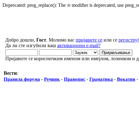
Deprecated: preg_replace(): The /e modifier is deprecated, use preg_
Добро дошли,
Гост
. Молимо вас
пријавите се
или се
региструј
Да ли сте изгубили ваш
активациони e-mail?
Пријавите се корисничким именом или имејлом, лозинком и 
Вести
:
Правила форума
-
Речник
-
Правопис
-
Граматика
-
Вокатив