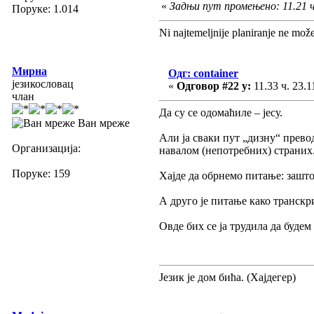
«
Задњи пут промењено: 11.21 ч.
Поруке: 1.014
Ni najtemeljnije planiranje ne mož
Мирна
Одг: container
језикословац
«
Одговор #22 у:
11.33 ч. 23.1
члан
Да су се одомаћиле – јесу.
Ван мреже
Али ја сваки пут „дизну“ превод
Организација:
навалом (непотребних) страних
Поруке: 159
Хајде да обрнемо питање: зашт
А друго је питање како транск
Овде бих се ја трудила да будем
Језик је дом бића. (Хајдегер)