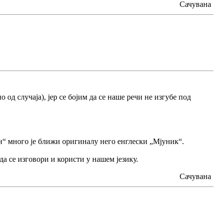
Сачувана
од случаја), јер се бојим да се наше речи не изгубе под
н“ много је ближи оригиналу него енглески „Мјуник“.
да се изговори и користи у нашем језику.
Сачувана