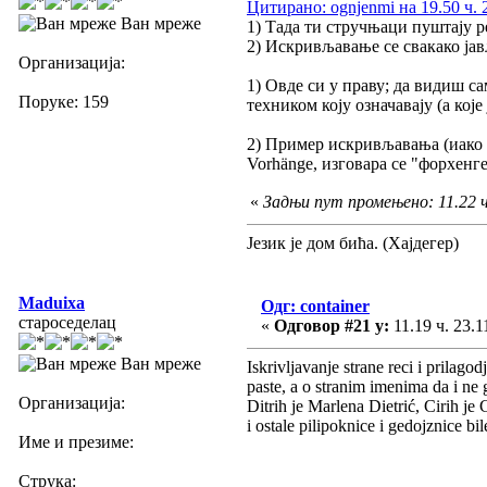
Цитирано: ognjenmi на 19.50 ч. 
Ван мреже
1) Тада ти стручњаци пуштају р
2) Искривљавање се свакако јав
Организација:
1) Овде си у праву; да видиш с
Поруке: 159
техником коју означавају (а које
2) Пример искривљавања (иако н
Vorhänge, изговара се "форхенг
«
Задњи пут промењено: 11.22 ч
Језик је дом бића. (Хајдегер)
Maduixa
Одг: container
староседелац
«
Одговор #21 у:
11.19 ч. 23.1
Ван мреже
Iskrivljavanje strane reci i prilag
paste, a o stranim imenima da i ne
Организација:
Ditrih je Marlena Dietrić, Cirih je 
i ostale pilipoknice i gedojznice b
Име и презиме:
Струка: