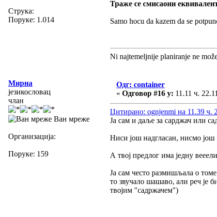
Траже се смисаони еквивалент
Струка:
Поруке: 1.014
Samo hocu da kazem da se potpuno 
Ni najtemeljnije planiranje ne mož
Мирна
Одг: container
језикословац
«
Одговор #16 у:
11.11 ч. 22.1
члан
Цитирано: ognjenmi на 11.39 ч. 2
Ван мреже
Ја сам и даље за сарджач или са
Организација:
Ниси још надгласан, нисмо још
Поруке: 159
А твој предлог има једну вееели
Ја сам често размишљала о томе 
то звучало шашаво, али реч је б
твојим "садржачем")