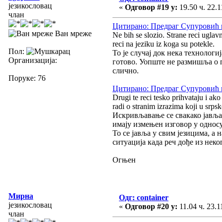
језикословац
«
Одговор #19 у:
19.50 ч. 22.1
члан
Цитирано: Предраг Супуровић на
Ван мреже
Ne bih se slozio. Strane reci uglav
reci na jeziku iz koga su potekle.
Пол:
То је случај док нека технологи
Организација:
готово. Уопште не размишља о п
слично.
Поруке: 76
Цитирано: Предраг Супуровић на
Drugi te reci tesko prihvataju i ak
radi o stranim izrazima koji u srpsk
Искривљавање се свакако јавља,
имају измењен изговор у односу 
То се јавља у свим језицима, а 
ситуација када реч дође из неко
Огњен
Мирна
Одг: container
језикословац
«
Одговор #20 у:
11.04 ч. 23.1
члан