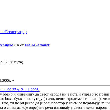
ање
Регистрација
превођење
> Тема:
ENGL: Container
о 37338 пута)
1.2006. »
на 09.37 ч. 21.11.2006.
 обзир и чињеницу да свест народа није иста и управо то прав
ао box - буквално, кутију (значи, нешто тродимензионално), ми 
. Ето, ти не би рекао да је овај простор у којем се појављују наши
а о сликама које одређене речи изазивају у свести неког народа, 