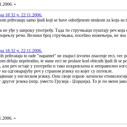
1.2006. »
 18.32 ч. 22.11.2006.
nom prihvataju samo ljudi koji se bave odredjenom strukom za koju su te
ја не уђе у широку употребу. Тада ти стручњаци пуштају реч која
ореклу речи. Велики број стручњака, посебно инжењера, не зна ш
 18.32 ч. 22.11.2006.
o ih prihvataju to rade "napamet" ne znajuci izvorno znacenje reci, vec p
om deluju neprirodno, te stane reci ne prolaze kod obicnih ljudi ili se p
 али реч остаје у употреби и тако искривљена и неправилно изго
на одговарајућу реч у страном језику из којег су потекле.
највише у енглеском језику. Они своје изразе латинске етимологије
г другог језика (нпр. уместо Грузија - Џорџија). То је по мени ј
1.2006. »