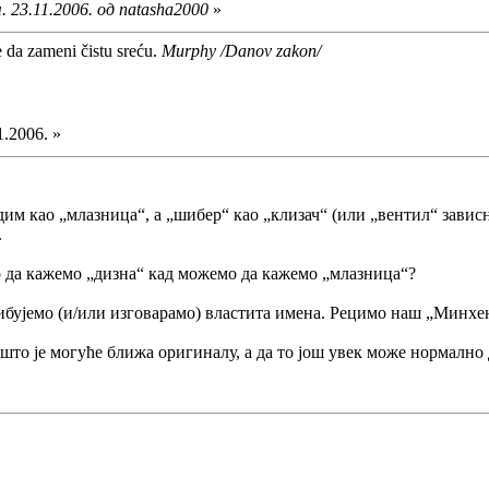
 23.11.2006. од natasha2000
»
e da zameni čistu sreću.
Murphy /Danov zakon/
1.2006. »
им као „млазница“, а „шибер“ као „клизач“ (или „вентил“ зависно 
.
о да кажемо „дизна“ кад можемо да кажемо „млазница“?
рибујемо (и/или изговарамо) властита имена. Рецимо наш „Минхе
 што је могуће ближа оригиналу, а да то још увек може нормално 