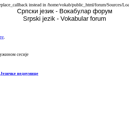
replace_callback instead in /home/vokab/public_html/forum/Sources/Loa
Српски језик - Вокабулар форум
Srpski jezik - Vokabular forum
те
.
дужином сесије
-
Језичке недоумице