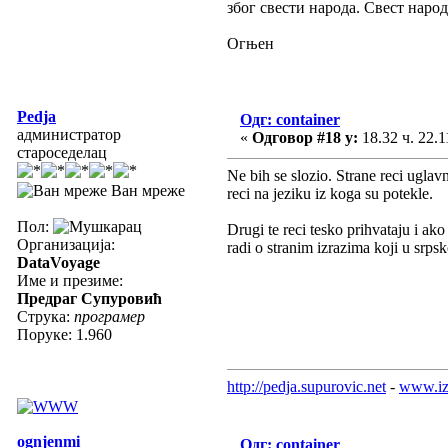
због свести народа. Свест народ
Огњен
Pedja
Одг: container
администратор
«
Одговор #18 у:
18.32 ч. 22.1
староседелац
Ne bih se slozio. Strane reci uglav
Ван мреже
reci na jeziku iz koga su potekle.
Пол:
Drugi te reci tesko prihvataju i ak
Организација:
radi o stranim izrazima koji u srps
DataVoyage
Име и презиме:
Предраг Супуровић
Струка:
програмер
Поруке: 1.960
http://pedja.supurovic.net
-
www.iz
ognjenmi
Одг: container