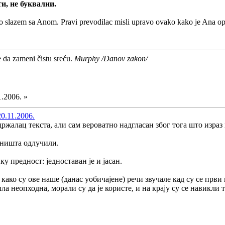
и, не буквални.
slazem sa Anom. Pravi prevodilac misli upravo ovako kako je Ana opi
e da zameni čistu sreću.
Murphy /Danov zakon/
1.2006. »
0.11.2006.
држалац текста, али сам вероватно надгласан због тога што израз
 ништа одлучили.
ку предност: једноставан је и јасан.
како су ове наше (данас уобичајене) речи звучале кад су се први
ила неопходна, морали су да је користе, и на крају су се навикли 