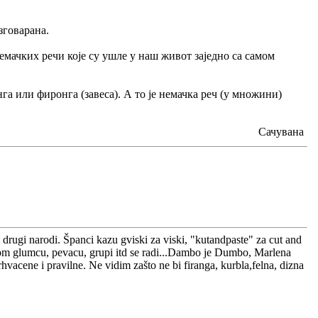
зговарана.
емачких речи које су ушле у наш живот заједно са самом
а или фиронга (завеса). А то је немачка реч (у множини)
Сачувана
 drugi narodi. Španci kazu gviski za viski, "kutandpaste" za cut and
 kom glumcu, pevacu, grupi itd se radi...Dambo je Dumbo, Marlena
rhvacene i pravilne. Ne vidim zašto ne bi firanga, kurbla,felna, dizna