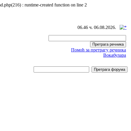
d.php(216) : runtime-created function on line 2
06.46 ч. 06.08.2026.
Помоћ за претрагу речника
Вокабулара