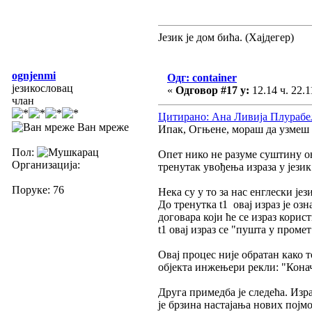
Језик је дом бића. (Хајдегер)
ognjenmi
Одг: container
језикословац
«
Одговор #17 у:
12.14 ч. 22.1
члан
Цитирано: Ана Ливија Плурабел 
Ван мреже
Ипак, Огњене, мораш да узмеш у
Пол:
Опет нико не разуме суштину оно
Организација:
тренутак увођења израза у језик 
Поруке: 76
Нека су у то за нас енглески јези
До тренутка t1 овај израз је озн
договара који ће се израз корис
t1 овај израз се "пушта у промет
Овај процес није обратан како т
објекта инжењери рекли: "Кона
Друга примедба је следећа. Изра
је брзина настајања нових појмо