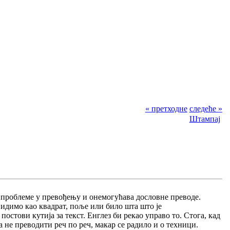
« претходне
следеће »
Штампај
и проблеме у превођењу и онемогућава дословне преводе.
видимо као квадрат, поље или било шта што је
 постови кутија за текст. Енглез би рекао управо то. Стога, кад
а не преводити реч по реч, макар се радило и о техници.