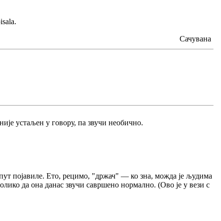
sala.
Сачувана
 није устаљен у говору, па звучи необично.
 пут појавиле. Ето, рецимо, "држач" — ко зна, можда је људима
толико да она данас звучи савршено нормално. (Ово је у вези с