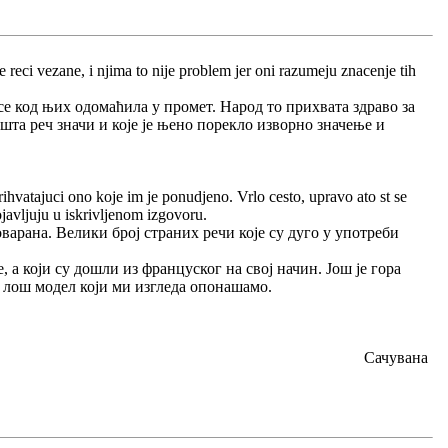
 reci vezane, i njima to nije problem jer oni razumeju znacenje tih
 се код њих одомаћила у промет. Народ то прихвата здраво за
та реч значи и које је њено порекло изворно значење и
rihvatajuci ono koje im je ponudjeno. Vrlo cesto, upravo ato st se
ojavljuju u iskrivljenom izgovoru.
варана. Велики број страних речи које су дуго у употреби
, а који су дошли из француског на свој начин. Још је гора
ако лош модел који ми изгледа опонашамо.
Сачувана