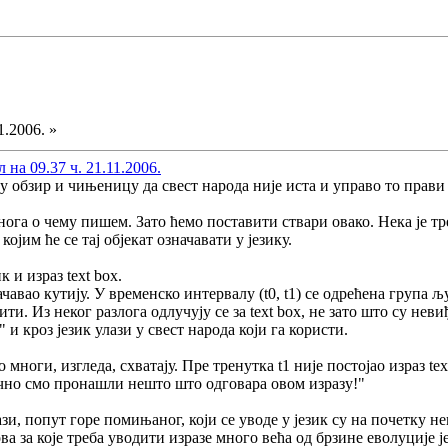
1.2006. »
на 09.37 ч. 21.11.2006.
 обзир и чињеницу да свест народа није иста и управо то прав
га о чему пишем. Зато ћемо поставити ствари овако. Нека је трен
којим ће се тај објекат означавати у језику.
к и израз text box.
ачавао кутију. У временско интервалу (t0, t1) се одрећена група 
тити. Из неког разлога одлучују се за text box, не зато што су не
" и кроз језик улази у свест народа који га користи.
о многи, изгледа, схватају. Пре тренутка t1 није постојао израз 
чно смо пронашли нешто што одговара овом изразу!"
зи, попут горе помињаног, који се уводе у језик су на почетку н
ва за које треба уводити изразе много већа од брзине еволуције је