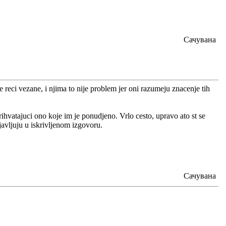
Сачувана
 reci vezane, i njima to nije problem jer oni razumeju znacenje tih
rihvatajuci ono koje im je ponudjeno. Vrlo cesto, upravo ato st se
ojavljuju u iskrivljenom izgovoru.
Сачувана