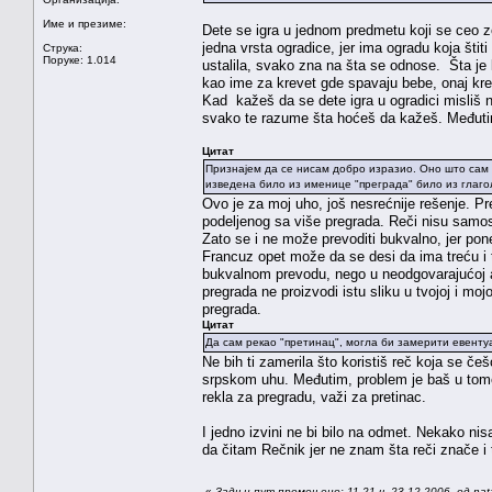
Име и презиме:
Dete se igra u jednom predmetu koji se ceo zo
jedna vrsta ogradice, jer ima ogradu koja šti
Струка:
Поруке: 1.014
ustalila, svako zna na šta se odnose. Šta je
kao ime za krevet gde spavaju bebe, onaj kr
Kad kažeš da se dete igra u ogradici misliš n
svako te razume šta hoćeš da kažeš. Međuti
Цитат
Признајем да се нисам добро изразио. Оно што сам х
изведена било из именице "преграда" било из глаго
Ovo je za moj uho, još nesrećnije rešenje. Pr
podeljenog sa više pregrada. Reči nisu samos
Zato se i ne može prevoditi bukvalno, jer pon
Francuz opet može da se desi da ima treću i
bukvalnom prevodu, nego u neodgovarajućoj aso
pregrada ne proizvodi istu sliku u tvojoj i m
pregrada.
Цитат
Да сам рекао "претинац", могла би замерити евентуа
Ne bih ti zamerila što koristiš reč koja se če
srpskom uhu. Međutim, problem je baš u tome 
rekla za pregradu, važi za pretinac.
I jedno izvini ne bi bilo na odmet. Nekako 
da čitam Rečnik jer ne znam šta reči znače i
«
Задњи пут промењено: 11.21 ч. 23.12.2006. од na