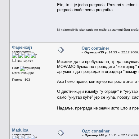
Eto, to ti je jedna pregrada. Prostori s jedn
pregrada inače nema pregratka.
Ni najtemeljnije planiranje ne može da zameni čistu sreć
Фаренхајт
Одг: container
староседелац
«
Одговор #39 у:
14.53 ч. 22.12.2006.
Ван мреже
Мислим да си пребуквална, тј. да покушав
МОРАМО буквално преводити "контејнер" н
Пол:
аргумент да преградак и оградица "немају 
Организација:
Поруке: 803
Ако ћемо право, контејнер напросто значи -
О дистинкцији између "у огради" и "унутар 
само "унутар куће" јер се кућа, побогу, са
Надаље, преграда не значи исто што и пре
Maduixa
Одг: container
староседелац
«
Одговор #40 у:
15.11 ч. 22.12.2006.