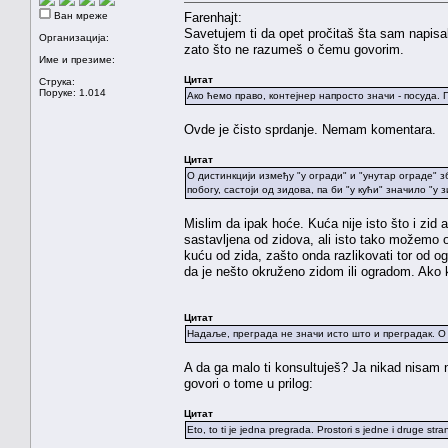
Ван мреже
Farenhajt:
Savetujem ti da opet pročitaš šta sam napis
Организација:
zato što ne razumeš o čemu govorim.
Име и презиме:
Цитат
Струка:
Поруке: 1.014
Ако ћемо право, контејнер напросто значи - посуда. П
Ovde je čisto sprdanje. Nemam komentara.
Цитат
О дистинкцији између "у огради" и "унутар ограде" зб
побогу, састоји од зидова, па би "у кући" значило "у
Mislim da ipak hoće. Kuća nije isto što i zid
sastavljena od zidova, ali isto tako možemo o
kuću od zida, zašto onda razlikovati tor od o
da je nešto okruženo zidom ili ogradom. Ako 
Цитат
Надаље, преграда не значи исто што и преградак. О
A da ga malo ti konsultuješ? Ja nikad nisam n
govori o tome u prilog:
Цитат
Eto, to ti je jedna pregrada. Prostori s jedne i druge st