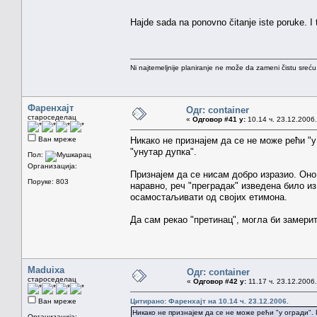
Hajde sada na ponovno čitanje iste poruke. I ti
Ni najtemeljnije planiranje ne može da zameni čistu sreć
Фаренхајт
Одг: container
староседелац
«
Одговор #41 у:
10.14 ч. 23.12.2006.
Ван мреже
Никако не признајем да се не може рећи "у 
"унутар дупка".
Пол:
Организација:
Признајем да се нисам добро изразио. Оно 
Поруке: 803
наравно, реч "преградак" изведена било из
осамостаљивати од својих етимона.
Да сам рекао "претинац", могла би замерит
Maduixa
Одг: container
староседелац
«
Одговор #42 у:
11.17 ч. 23.12.2006.
Ван мреже
Цитирано: Фаренхајт на 10.14 ч. 23.12.2006.
Никако не признајем да се не може рећи "у огради". П
Организација: