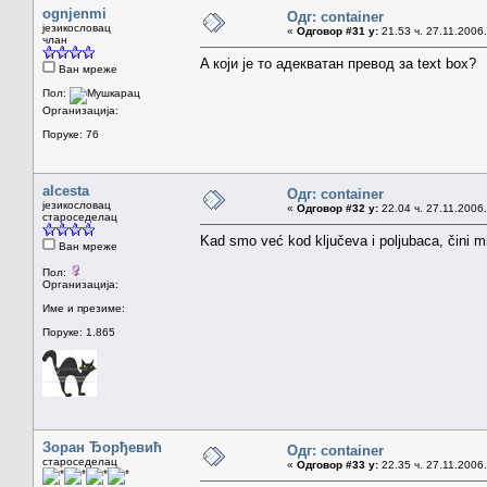
ognjenmi
Одг: container
језикословац
«
Одговор #31 у:
21.53 ч. 27.11.2006.
члан
A који је то адекватан превод за text box?
Ван мреже
Пол:
Организација:
Поруке: 76
alcesta
Одг: container
језикословац
«
Одговор #32 у:
22.04 ч. 27.11.2006.
староседелац
Kad smo već kod ključeva i poljubaca, čini mi
Ван мреже
Пол:
Организација:
Име и презиме:
Поруке: 1.865
Зоран Ђорђевић
Одг: container
староседелац
«
Одговор #33 у:
22.35 ч. 27.11.2006.