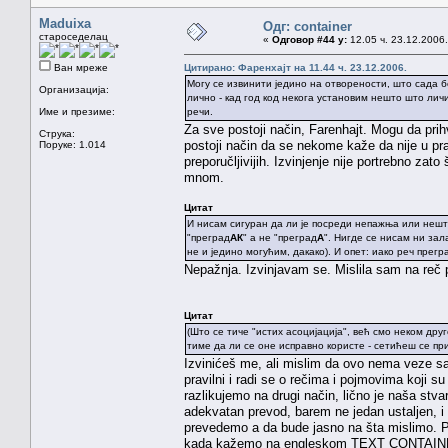
Maduixa
Одг: container
староседелац
«
Одговор #44 у:
12.05 ч. 23.12.2006.
Ван мреже
Цитирано: Фаренхајт на 11.44 ч. 23.12.2006.
Могу се извинити једино на отворености, што сада б
Организација:
лично - кад год код некога установим нешто што лич
Име и презиме:
речи.
Za sve postoji način, Farenhajt. Mogu da prih
Струка:
postoji način da se nekome kaže da nije u prav
Поруке: 1.014
preporučljivijih. Izvinjenje nije portrebno za
mnom.
Цитат
И нисам сигуран да ли је посреди непажња или нешто
"преград
АК
" а не "преград
А
". Нигде се нисам ни зал
не и једино могућим, дакако). И опет: иако реч прегр
Nepažnja. Izvinjavam se. Mislila sam na reč 
Цитат
(Што се тиче "истих асоцијација", већ смо неком др
тиме да ли се оне исправно користе - сетићеш се пр
Izvinićeš me, ali mislim da ovo nema veze 
pravilni i radi se o rečima i pojmovima koji s
razlikujemo na drugi način, lično je naša st
adekvatan prevod, barem ne jedan ustaljen, 
prevedemo a da bude jasno na šta mislimo. 
kada kažemo na engleskom TEXT CONTAINER. 