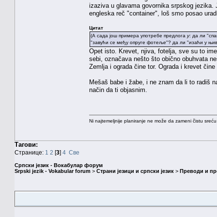
izaziva u glavama govornika srpskog jezika. J
engleska reč "container", loš smo posao ura
Цитат
(А сада још примера употребе предлога
у
: да ли "сп
"завући се међу опруге фотеље"? да ли "изаћи у њи
Opet isto. Krevet, njiva, fotelja, sve su to 
sebi, označava nešto što obično obuhvata neš
Zemlja i ograda čine tor. Ograda i krevet čin
Mešaš babe i žabe, i ne znam da li to radiš n
način da ti objasnim.
Ni najtemeljnije planiranje ne može da zameni čistu sreć
Тагови:
Странице:
1
2
[
3
]
4
Све
Српски језик - Вокабулар форум
Srpski jezik - Vokabular forum
>
Страни језици и српски језик
>
Преводи и п