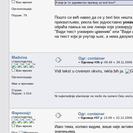
Ван мреже
A који је то адекватан превод за text box?
Организација:
Поруке: 76
Пошто си већ навео да се у text box ништ
прихватљиви, рекла бих једноставно
уокв
обраћа пажња на оне линије које уоквирују т
"Види текст уоквирен црвеним" или "Види ц
на текст који је унутар њих, а нема двоум
Maduixa
Одг: container
староседелац
«
Одговор #36 у:
09.46 ч. 28.11.2006.
Ван мреже
Vidi tekst u crvenom okviru, rekla bih ja.
Организација:
Име и презиме:
Струка:
Поруке: 1.014
Ni najtemeljnije planiranje ne može da zameni čistu sreć
Фаренхајт
Одг: container
староседелац
«
Одговор #37 у:
13.09 ч. 22.12.2006.
Ван мреже
Иако тема, колико видим, више није активн
значењима.
Пол: