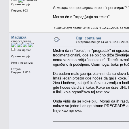
Организација:
А можда се превидела и реч "преградак"? 
Поруке: 803
Могло би и "оград(иц)а за текст".
«
Задњи пут промењено: 13.11 ч. 22.12.2006. од Фа
Maduixa
Одг: container
староседелац
«
Одговор #38 у:
14.41 ч. 22.12.2006.
Ван мреже
Mislim da ni "boks", ni "pregradak" ni ogradica
trodimenzionalni, gde se obično drže životinje 
Организација:
nema veze sa rečju "container". Te reči oz
Име и презиме:
ograđeno ili podeljeno. Osim toga, boks je 
Струка:
Поруке: 1.014
Da budem malo jasnija: Zamisli da su slova 
Imaš jedan prostor gde hoćeš da gajiš koke.
žicu i kočeve, zabiješ kočeve u zemlju a bod
gde hoćeš da držiš koke. Koke se drže UNUTA
u liniji koja ograničava taj text box.
Onda vidiš da se koke biju. Moraš da ih razd
nalaze sa jedne i druge strane PREGRADE a n
linije kao npr ova:
_____________________________________