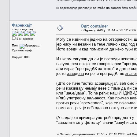
Ni najtemeljnije planiranje ne može da zameni čistu sreć
Фаренхајт
Одг: container
староседелац
«
Одговор #43 у:
11.44 ч. 23.12.2006.
Ван мреже
Могу се извинити једино на отворености, ш
јер нису ни везани за тебе лично - кад го
Пол:
Исто вреди и кад помислим да неко губи и
Организација:
Поруке: 803
И нисам сигуран да ли је посреди непажњ
пасуса: реч о којој се говори гласи "прегра
али израз "преград
АК
за текст" и даље сма
јесте
изведена
из речи преград
А
, по
значе
(Што се тиче "истих асоцијација", већ см
речи изазивају немају везе с тиме да ли с
или "џабе/џаба". То ће рећи: наш ИНДИВИД
и(ли) употребну ваљаност. Као пример на
против речи "времеплов", која се појавила
помогло - реч је већ одавно потпуно легит
(А сада још примера употребе предлога
у
:
"завалити се у фотељу" значи "завући се 
«
Задњи пут промењено: 11.55 ч. 23.12.2006. од Фа