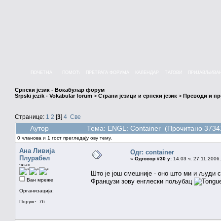
ПОЧЕТНА
ПОМОЋ
ПРЕТРАГА ФОРУМА
КАЛЕНДАР
ТАГОВИ
ПРИЈАВЉИВА
Српски језик - Вокабулар форум
Srpski jezik - Vokabular forum
>
Страни језици и српски језик
>
Преводи и п
Странице:
1
2
[
3
]
4
Све
Аутор
Тема: ENGL: Container (Прочитано 3734
0 чланова и 1 гост прегледају ову тему.
Ана Ливија
Одг: container
Плурабел
«
Одговор #30 у:
14.03 ч. 27.11.2006.
члан
Што је још смешније - оно што ми и људи 
Ван мреже
Французи зову енглески пољубац
Организација:
Поруке: 76