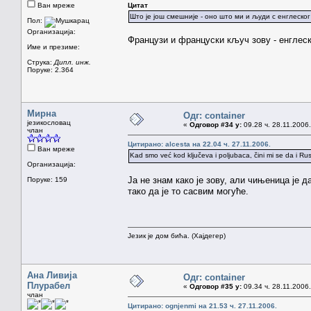
Ван мреже
Цитат
Што је још смешније - оно што ми и људи с енглеск
Пол:
Организација:
Французи и француски кључ зову - енглес
Име и презиме:
Струка:
Дипл. инж.
Поруке: 2.364
Мирна
Одг: container
језикословац
«
Одговор #34 у:
09.28 ч. 28.11.2006.
члан
Цитирано: alcesta на 22.04 ч. 27.11.2006.
Ван мреже
Kad smo već kod ključeva i poljubaca, čini mi se da i Rus
Организација:
Ја не знам како је зову, али чињеница је 
Поруке: 159
тако да је то сасвим могуће.
Језик је дом бића. (Хајдегер)
Ана Ливија
Одг: container
Плурабел
«
Одговор #35 у:
09.34 ч. 28.11.2006.
члан
Цитирано: ognjenmi на 21.53 ч. 27.11.2006.