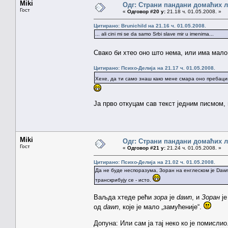
Miki
Одг: Страни пандани домаћих 
Гост
«
Одговор #20 у:
21.18 ч. 01.05.2008. »
Цитирано: Brunichild на 21.16 ч. 01.05.2008.
... ali cini mi se da samo Srbi slave mir u imenima...
Свако би хтео оно што нема, или има мал
Цитирано: Психо-Делија на 21.17 ч. 01.05.2008.
Хехе, да ти само знаш како мене смара оно пребаци
Ја прво откуцам сав текст једним писмом,
Miki
Одг: Страни пандани домаћих 
Гост
«
Одговор #21 у:
21.24 ч. 01.05.2008. »
Цитирано: Психо-Делија на 21.02 ч. 01.05.2008.
Да не буде неспоразума, Зоран на енглеском је Dawn,
транскрибују се - исто.
Ваљда хтеде рећи
зора
је
dawn
, и
Зоран
ј
од
dawn
, које је мало „замућеније“.
Допуна: Или сам ја тај неко ко је помисли