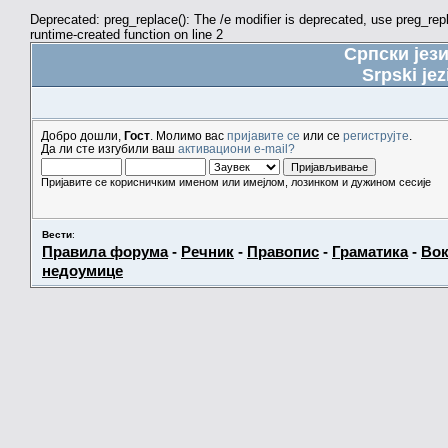
Deprecated: preg_replace(): The /e modifier is deprecated, use preg_re
runtime-created function on line 2
Српски јез
Srpski jez
Добро дошли,
Гост
. Молимо вас
пријавите се
или се
региструјте
.
Да ли сте изгубили ваш
активациони e-mail?
Пријавите се корисничким именом или имејлом, лозинком и дужином сесије
Вести
:
Правила форума
-
Речник
-
Правопис
-
Граматика
-
Вок
недоумице