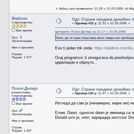
«
Задњи пут промењено: 21.26 ч. 01.05.2008. од Ми
Madiuxa
Одг: Страни пандани домаћих 
староседелац
«
Одговор #22 у:
21.31 ч. 01.05.2008. »
Ван мреже
Цитирано: Психо-Делија на 21.17 ч. 01.05.2008.
Пол:
Хехе, да ти само знаш како мене смара оно пребаци
Организација:
Име и презиме:
Eve ti jedan trik onda:
https://addons.mozilla
Струка:
Ovaj programcic ti omogucava da preslovljava
Поруке: 7.477
цирилицом и обрнуто...
Психо-Делија
Одг: Страни пандани домаћих 
језикословац
«
Одговор #23 у:
21.47 ч. 01.05.2008. »
староседелац
Изгледа да сам ја (ненамерно, мајке ми) н
Ван мреже
Пол:
Елем, Dawn, односно dawn је именица са зн
Организација:
Donald што је, опет, варијација келтског D
Име и презиме:
Струка:
Поруке: 1.457