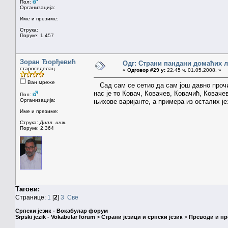
Пол:
Организација:
Име и презиме:
Струка:
Поруке: 1.457
Зоран Ђорђевић
Одг: Страни пандани домаћих 
староседелац
«
Одговор #29 у:
22.45 ч. 01.05.2008. »
Ван мреже
Сад сам се сетио да сам још давно прочит
нас је то Ковач, Ковачев, Ковачић, Коваче
Пол:
Организација:
њихове варијанте, а примера из осталих ј
Име и презиме:
Струка:
Дипл. инж.
Поруке: 2.364
Тагови:
Странице:
1
[
2
]
3
Све
Српски језик - Вокабулар форум
Srpski jezik - Vokabular forum
>
Страни језици и српски језик
>
Преводи и п