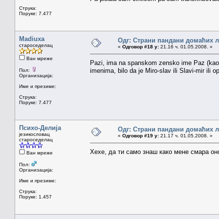
Струка:
Поруке: 7.477
Madiuxa
Одг: Страни пандани домаћих 
староседелац
«
Одговор #18 у:
21.16 ч. 01.05.2008. »
Ван мреже
Pazi, ima na spanskom zensko ime Paz (ka
imenima, bilo da je Miro-slav ili Slavi-mir ili op
Пол:
Организација:
Име и презиме:
Струка:
Поруке: 7.477
Психо-Делија
Одг: Страни пандани домаћих 
језикословац
«
Одговор #19 у:
21.17 ч. 01.05.2008. »
староседелац
Хехе, да ти само знаш како мене смара он
Ван мреже
Пол:
Организација:
Име и презиме:
Струка:
Поруке: 1.457