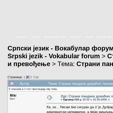
ПОЧЕТНА
ПОМОЋ
ПРЕТРАГА ФОРУМА
КАЛЕНДАР
ТАГОВИ
ПРИЈАВЉИВА
Српски језик - Вокабулар фору
Srpski jezik - Vokabular forum
>
С
и превођење
> Тема:
Страни па
Странице:
1
[
2
]
3
Све
Аутор
Тема: Страни пандани домаћих лични
0 чланова и 1 гост прегледају ову тему.
Miki
Одг: Страни пандани домаћих 
Гост
«
Одговор #15 у:
20.52 ч. 01.05.2008. »
Хе, хе... Нисам био сигуран да л' је „ђубр
дијалекатски неправилно, а бејах мишљења