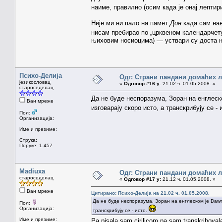
наиме, правилно (осим када је онај лептир
Није ми ни пало на памет
Дон
када сам на
нисам пребирао по „црквеном календарчет
њиховим носиоцима) — уствари су доста н
Психо-Делија
Одг: Страни пандани домаћих 
језикословац
«
Одговор #16 у:
21.02 ч. 01.05.2008. »
староседелац
Да не буде неспоразума, Зоран на енглеско
Ван мреже
изговарају скоро исто, а транскрибују се - 
Пол:
Организација:
Име и презиме:
Струка:
Поруке: 1.457
Madiuxa
Одг: Страни пандани домаћих 
староседелац
«
Одговор #17 у:
21.12 ч. 01.05.2008. »
Ван мреже
Цитирано: Психо-Делија на 21.02 ч. 01.05.2008.
Да не буде неспоразума, Зоран на енглеском је Dawn,
Пол:
Организација:
транскрибују се - исто.
Име и презиме:
Pa pisala sam cirilicom pa sam transkriboval