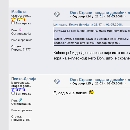
Madiuxa
Одг: Страни пандани домаћих 
староседелац
«
Одговор #24 у:
21.51 ч. 01.05.2008. »
Ван мреже
Цитирано: Психо-Делија на 21.47 ч. 01.05.2008.
Пол:
Изгледа да сам ја (ненамерно, мајке ми) неку збрку 
Организација:
Елем, Dawn, односно dawn је именица са значењем "з
Име и презиме:
келтског Domhnall што значи "владар свијета".
Струка:
Поруке: 7.477
Хоћеш рећи да Дон заправо није исто што 
зора на енглеском) него Don, што је скраће
Психо-Делија
Одг: Страни пандани домаћих 
језикословац
«
Одговор #25 у:
22.03 ч. 01.05.2008. »
староседелац
Е, сад ми је лакше.
Ван мреже
Пол:
Организација:
Име и презиме:
Струка:
Поруке: 1.457