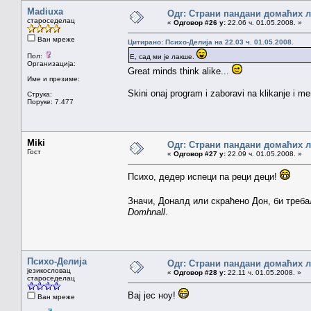
Madiuxa
Одг: Страни пандани домаћих 
староседелац
«
Одговор #26 у:
22.06 ч. 01.05.2008. »
Ван мреже
Цитирано: Психо-Делија на 22.03 ч. 01.05.2008.
Пол:
Е, сад ми је лакше.
Организација:
Great minds think alike...
Име и презиме:
Skini onaj program i zaboravi na klikanje i me
Струка:
Поруке: 7.477
Miki
Одг: Страни пандани домаћих 
Гост
«
Одговор #27 у:
22.09 ч. 01.05.2008. »
Психо, дедер испеци па реци деци!
Значи, Доналд или скраћено Дон, би тре
Domhnall
.
Психо-Делија
Одг: Страни пандани домаћих 
језикословац
«
Одговор #28 у:
22.11 ч. 01.05.2008. »
староседелац
Вај јес ноу!
Ван мреже