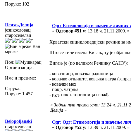
Поруке: 102
Психо-Делија
Одг: Етимологија и значење личних 
језикословац
«
Одговор #51 у:
13.18 ч. 21.11.2009. »
староседелац
Хрватски енциклопедијски речник за и
Ван
мреже
Што се тиче имена Вигањ, ту је објашње
Пол:
Вигањ је (по великом Речнику САНУ):
Организација:
- ковачница, ковачка радионица
Име и презиме:
- ковачко огњиште, ковачка ватра (запр
- ковачки мех
Струка:
- покр. чатрља
Поруке: 1.457
- руд. покр. топионица гвожђа
«
Задњи пут промењено: 13.24 ч. 21.11.2
Делија
»
Belopoljanski
Одг: Одг: Етимологија и значење ли
староседелац
«
Одговор #52 у:
13.39 ч. 21.11.2009. »