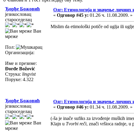
Ђорђе Божовић
Одг: Етимологија и значење личних 
језикословац
«
Одговор #45 у:
01.26 ч. 11.08.2009. »
староседелац
Mislim da etimološki potiče od uglja ili ugl
Ван
мреже
Пол:
Организација:
Име и презиме:
Đorđe Božović
Струка:
lingvist
Поруке: 4.322
Ђорђе Божовић
Одг: Етимологија и значење личних 
језикословац
«
Одговор #46 у:
01.34 ч. 11.08.2009. »
староседелац
(-ša je inače sufiks za izvođenje muških ime
Ван
Klajn u
Tvorbi reči
, znači vršioca radnje, u
мреже