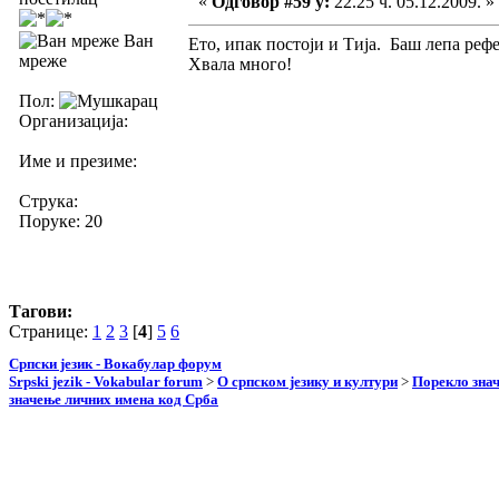
«
Одговор #59 у:
22.25 ч. 05.12.2009. »
Ван
Ето, ипак постоји и Тија. Баш лепа реф
мреже
Хвала много!
Пол:
Организација:
Име и презиме:
Струка:
Поруке: 20
Тагови:
Странице:
1
2
3
[
4
]
5
6
Српски језик - Вокабулар форум
Srpski jezik - Vokabular forum
>
О српском језику и култури
>
Порекло зна
значење личних имена код Срба