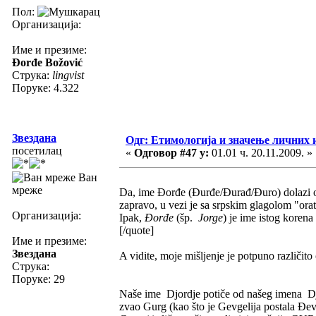
Пол:
Организација:
Име и презиме:
Đorđe Božović
Струка:
lingvist
Поруке: 4.322
Звездана
Одг: Етимологија и значење личних 
посетилац
«
Одговор #47 у:
01.01 ч. 20.11.2009. »
Ван
мреже
Da, ime Đorđe (Đurđe/Đurađ/Đuro) dolazi od
zapravo, u vezi je sa srpskim glagolom "orat
Организација:
Ipak,
Đorđe
(šp.
Jorge
) je ime istog korena
[/quote]
Име и презиме:
Звездана
A vidite, moje mišljenje je potpuno različit
Струка:
Поруке: 29
Naše ime Djordje potiče od našeg imena Djur
zvao Gurg (kao što je Gevgelija postala Đev