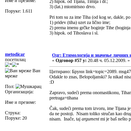
Име и презиме:
2) hipok. od Tijana, Timija i dr.;
3) (lat.) miomirisno drvo.
Поруке: 1.611
Pri tom su za ime Tiha (od kog se, dakle, po
1) pridev (tiha) uzet za lično ime;
2) prema imenu grčke boginje Tihe (boginja 
3) hipok. od Tihoslava i sl.
metodicar
Одг: Етимологија и значење личних 
посетилац
«
Одговор #57 у:
20.48 ч. 05.12.2009. »
Ван
Цитирано: Бруни link=topic=2089. msg4
мреже
Odakle to znas, Belopoljanski? Ja nikad nis
:D
Пол:
Организација:
Zapravo, sudeći prema onomastikonu, Tihana
pretraga=tihana
Име и презиме:
Čak, sudeći prema tom izvoru, ime Tijana je
Струка:
da ne postoji. Nisam toliko stručan kao drug
Поруке: 20
nisam. Inače, taj
argument
mi je baš nešto po