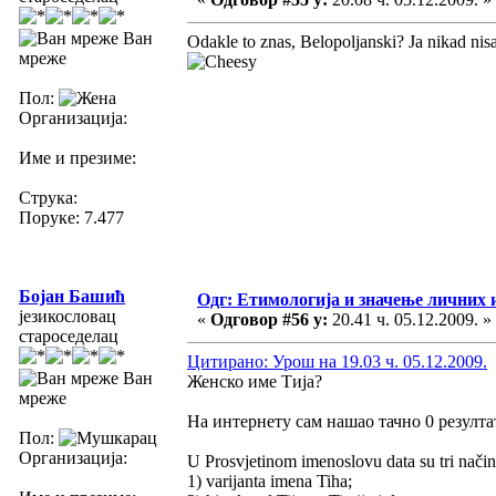
Ван
Odakle to znas, Belopoljanski? Ja nikad nisa
мреже
Пол:
Организација:
Име и презиме:
Струка:
Поруке: 7.477
Бојан Башић
Одг: Етимологија и значење личних 
језикословац
«
Одговор #56 у:
20.41 ч. 05.12.2009. »
староседелац
Цитирано: Урош на 19.03 ч. 05.12.2009.
Ван
Женско име Тија?
мреже
На интернету сам нашао тачно 0 резулта
Пол:
Организација:
U Prosvjetinom imenoslovu data su tri način
1) varijanta imena Tiha;