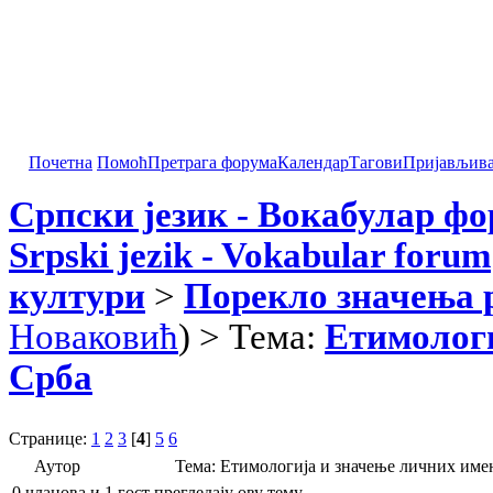
Почетна
Помоћ
Претрага форума
Календар
Тагови
Пријављив
Српски језик - Вокабулар ф
Srpski jezik - Vokabular forum
култури
>
Порекло значења 
Новаковић
) > Тема:
Етимологи
Срба
Странице:
1
2
3
[
4
]
5
6
Аутор
Тема: Етимологија и значење личних име
0 чланова и 1 гост прегледају ову тему.