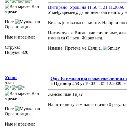
Ван
Цитирано: Урош на 11.56 ч. 21.11.2009.
мреже
У међувремену, да ли неко зна нешто у
Пол:
Вигањ је ковачко огњиште. На први погл
Организација:
Нисам чуо за Вигањ као лично име, али 
Име и презиме:
имена са Огњен, Жарко итд.
Струка:
Измена: Претече ме Делија.
Поруке: 820
Урош
Одг: Етимологија и значење личних 
члан
«
Одговор #53 у:
19.03 ч. 05.12.2009. »
Ван
Женско име Тија?
мреже
На интернету сам нашао тачно 0 резулта
Пол:
Организација:
Име и презиме: