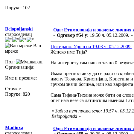
Поруке: 102
Belopoljanski
Одг: Етимологија и значење личних 
староседелац
«
Одговор #54 у:
19.50 ч. 05.12.2009. »
Ван
Цитирано: Урош на 19.03 ч. 05.12.2009.
мреже
Женско име Тија?
Пол:
На интернету сам нашао тачно 0 резулта
Организација:
Имам претпоставку да се ради о скраће
Име и презиме:
имену Теодора, Кристијана, Кристина и 
грчком значи богиња, или као варијанта 
Струка:
Поруке: 820
Сама Тијана/Тихана може бити од словен
опет има везе са латинским именом Тат
«
Задњи пут промењено: 19.57 ч. 05.12.2
Belopoljanski
»
Madiuxa
Одг: Етимологија и значење личних 
староседелац
«
Одговор #55 у:
20.08 ч. 05.12.2009. »