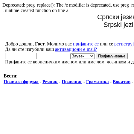
Deprecated: preg_replace(): The /e modifier is deprecated, use preg
: runtime-created function on line 2
Српски јези
Srpski jez
Добро дошли,
Гост
. Молимо вас
пријавите се
или се
региструј
Да ли сте изгубили ваш
активациони e-mail?
Пријавите се корисничким именом или имејлом, лозинком и 
Вести
:
Правила форума
-
Речник
-
Правопис
-
Граматика
-
Вокатив