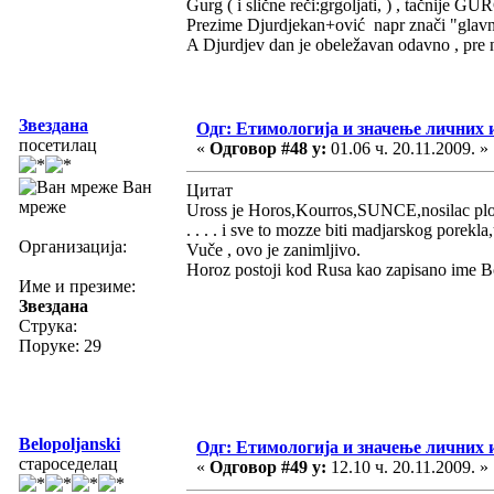
Gurg ( i slične reči:grgoljati, ) , tačnije GU
Prezime Djurdjekan+ović napr znači "glavni p
A Djurdjev dan je obeležavan odavno , pre ne
Звездана
Одг: Етимологија и значење личних 
посетилац
«
Одговор #48 у:
01.06 ч. 20.11.2009. »
Ван
Цитат
мреже
Uross je Horos,Kourros,SUNCE,nosilac plod
. . . . i sve to mozze biti madjarskog porekl
Организација:
Vuče , ovo je zanimljivo.
Horoz postoji kod Rusa kao zapisano ime B
Име и презиме:
Звездана
Струка:
Поруке: 29
Belopoljanski
Одг: Етимологија и значење личних 
староседелац
«
Одговор #49 у:
12.10 ч. 20.11.2009. »