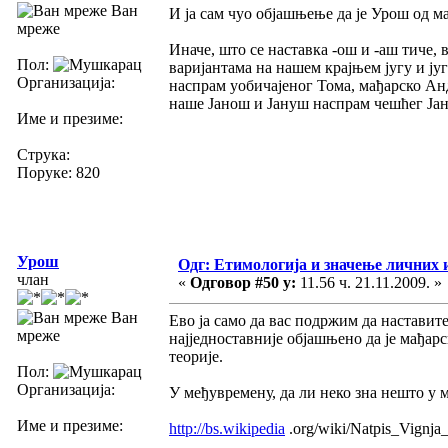
Ван
И ја сам чуо објашњење да је Урош од ма
мреже
Иначе, што се наставка -ош и -аш тиче,
Пол:
варијантама на нашем крајњем југу и ј
Организација:
наспрам уобичајеног Тома, мађарско Ан
наше Јанош и Јануш наспрам чешћег Јан
Име и презиме:
Струка:
Поруке: 820
Урош
Одг: Етимологија и значење личних 
члан
«
Одговор #50 у:
11.56 ч. 21.11.2009. »
Ван
Εво ја само да вас подржим да наставите
мреже
најједноставније објашњено да је мађарс
теорије.
Пол:
Организација:
У међувремену, да ли неко зна нешто у
Име и презиме:
http://bs.wikipedia
.org/wiki/Natpis_Vignja_