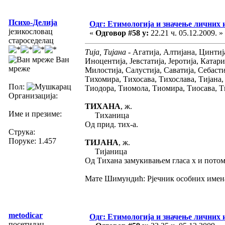
Психо-Делија
Одг: Етимологија и значење личних 
језикословац
«
Одговор #58 у:
22.21 ч. 05.12.2009. »
староседелац
Тија, Тијана
- Агатија, Алтијана, Цинтиј
Ван
Иноцентија, Јевстатија, Јеротија, Ката
мреже
Милостија, Салустија, Саватија, Себасти
Тихомира, Тихосава, Тихослава, Тијана,
Пол:
Тиодора, Тиомола, Тиомира, Тиосава, Т
Организација:
ТИХАНА
, ж.
Име и презиме:
Тиханица
Од прид. тих-а.
Струка:
Поруке: 1.457
ТИЈАНА
, ж.
Тијаница
Од Тихана замукивањем гласа х и потом
Мате Шимундић: Рјечник особних имена,
metodicar
Одг: Етимологија и значење личних 
посетилац