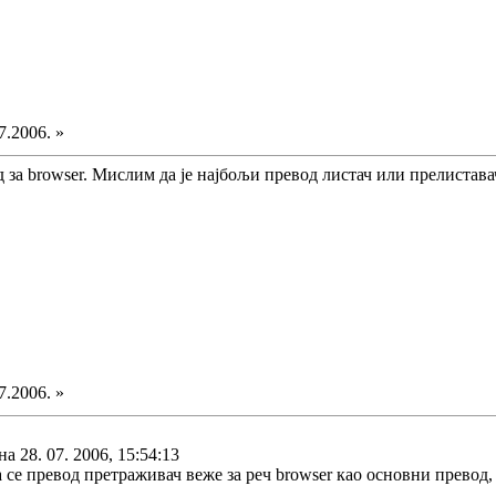
7.2006. »
 за browser. Мислим да је најбољи превод листач или прелистава
7.2006. »
 28. 07. 2006, 15:54:13
а се превод претраживач веже за реч browser као основни превод, 