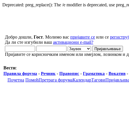
Deprecated: preg_replace(): The /e modifier is deprecated, use preg_
Добро дошли,
Гост
. Молимо вас
пријавите се
или се
региструј
Да ли сте изгубили ваш
активациони e-mail?
Пријавите се корисничким именом или имејлом, лозинком и 
Вести
:
Правила форума
-
Речник
-
Правопис
-
Граматика
-
Вокатив
Почетна
Помоћ
Претрага форума
Календар
Тагови
Пријављив