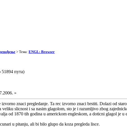
превођење
> Тема:
ENGL: Browser
 51894 пута)
7.2006. »
vorno znaci pregledanje. Ta rec izvorno znaci brstiti. Dolazi od starof
ma veliku slicnost i sa nasim glagolom, sto je i razumljivo zbog zajedni
alja od 1870 tih godina u americkom engleskom, a doticni glagol je u 
nari u pitanju, ali bi bilo glupo da koza pregleda lisce.