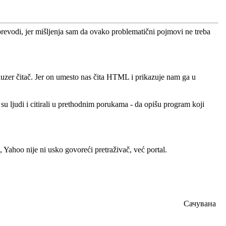
revodi, jer mišljenja sam da ovako problematični pojmovi ne treba
uzer čitač. Jer on umesto nas čita HTML i prikazuje nam ga u
u ljudi i citirali u prethodnim porukama - da opišu program koji
Yahoo nije ni usko govoreći pretraživač, već portal.
Сачувана