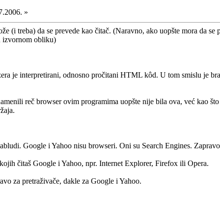
7.2006. »
 (i treba) da se prevede kao čitač. (Naravno, ako uopšte mora da se p
u izvornom obliku)
ra je interpretirani, odnosno pročitani HTML kôd. U tom smislu je bra
menili reč browser ovim programima uopšte nije bila ova, već kao što s
žaja.
abludi. Google i Yahoo nisu browseri. Oni su Search Engines. Zapravo, 
jih čitaš Google i Yahoo, npr. Internet Explorer, Firefox ili Opera.
ravo za pretraživače, dakle za Google i Yahoo.