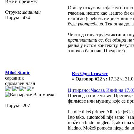
Име и презиме:
Ово су искуства која сам стека
Струка:
машинац
гласања, нешто као „зашто би о
Поруке: 474
написао (срећом, не знам више г
буде
употребљив
. Тек онда дол
Чисто да илуструјем активиран
претплатити се
,
без обзира
на 
јавља у истом контексту. Резулт
започео баш наш Предраг :)
Miloš Stanić
Re: Одг: browser
сарадник
«
Одговор #22 у:
17.32 ч. 31.0
одомаћен члан
Цитирано: Часлав Илић на 17.05
Ван мреже
Прегледач није читач. Прегледа
филмове или музику, које се прик
Поруке: 207
Pa nije ti loš primer. Ali to je još
Isto tako, automobil nije samo "sa
može da bude pregledač, ako ima sve
hladno. Možeš pomoću njega da urad