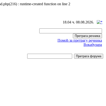
d.php(216) : runtime-created function on line 2
18.04 ч. 08.08.2026.
Помоћ за претрагу речника
Вокабулара