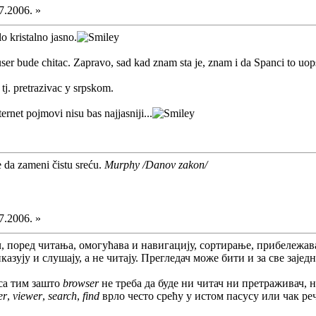
7.2006. »
o kristalno jasno.
auser bude chitac. Zapravo, sad kad znam sta je, znam i da Spanci to uo
 tj. pretrazivac y srpskom.
ernet pojmovi nisu bas najjasniji...
e da zameni čistu sreću.
Murphy /Danov zakon/
7.2006. »
ч, поред читања, омогућава и навигацију, сортирање, прибележава
азују и слушају, а не читају. Прегледач може бити и за све заједно
 са тим зашто
browser
не треба да буде ни читач ни претраживач, 
er
,
viewer
,
search
,
find
врло често срећу у истом пасусу или чак реч