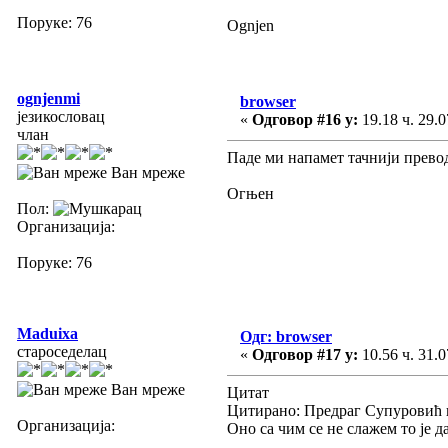
Поруке: 76
Ognjen
ognjenmi
browser
језикословац
«
Одговор #16 у:
19.18 ч. 29.0
члан
Паде ми напамет тачнији превод
Ван мреже
Огњен
Пол:
Организација:
Поруке: 76
Maduixa
Одг: browser
староседелац
«
Одговор #17 у:
10.56 ч. 31.0
Ван мреже
Цитат
Цитирано: Предраг Супуровић на
Организација:
Оно са чим се не слажем то је д