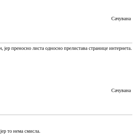
Сачувана
ч, јер преносно листа односно прелистава странице интернета.
Сачувана
јер то нема смисла.