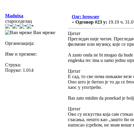
Maduixa
Одг: browser
староседелац
«
Одговор #23 у:
19.19 ч. 31.0
Ван мреже
Цитат
Прегледач није читач. Прегледа
Организација:
филмове или музику, које се прик
Име и презиме:
A zasto onda ne bi mogao da bude n
engleska rec ima u samo jednu srps
Струка:
Поруке: 1.014
Цитат
Е сад, то све нема никакве везе
Оно што је битно је то да се
bro
хаос у употреби.
Bas zato mislim da ponekad je bolj
Цитат
Ово су искуства која сам стека
гласања, нешто као „зашто би о
написао (срећом, не знам више гд