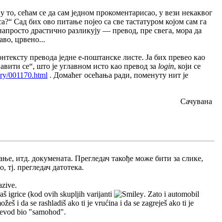
у то, сећам се да сам једном прокоментарисао, у вези некаквог
а?“ Сад бих ово питање појео са све тастатуром којом сам га
 напросто драстично разликују — превод, пре свега, мора да
во, црвено...
онтексту превода једне е-поштанске листе. Ја бих превео као
авити се“, што је углавном исто као превод за
login
, који се
ary/001170.html
. Домаћег осећања ради, поменуту нит је
Сачувана
ње, итд. докумената. Прегледач такође може бити за слике,
, тј. прегледач датотека.
azive.
 igrice (kod ovih skupljih varijanti
. Zato i automobil
 i da se rashladiš ako ti je vrućina i da se zagreješ ako ti je
prevod bio "samohod".