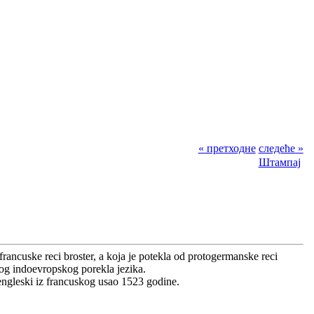
« претходне
следеће »
Штампај
rancuske reci broster, a koja je potekla od protogermanske reci
ckog indoevropskog porekla jezika.
engleski iz francuskog usao 1523 godine.