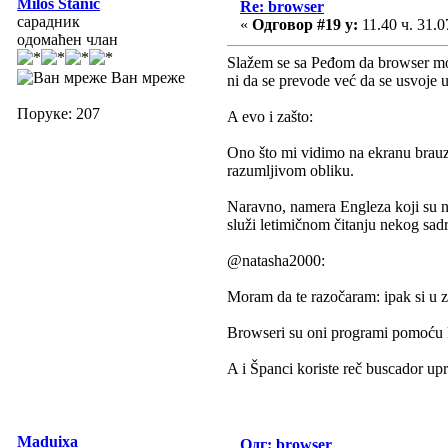
Miloš Stanić
Re: browser
сарадник
«
Одговор #19 у:
11.40 ч. 31.0
одомаћен члан
Slažem se sa Peđom da browser može
Ван мреже
ni da se prevode već da se usvoje 
Поруке: 207
A evo i zašto:
Ono što mi vidimo na ekranu brauze
razumljivom obliku.
Naravno, namera Engleza koji su na
služi letimičnom čitanju nekog sadr
@natasha2000:
Moram da te razočaram: ipak si u z
Browseri su oni programi pomoću ko
A i Španci koriste reč buscador up
Maduixa
Одг: browser