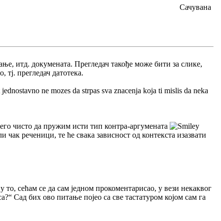
Сачувана
ње, итд. докумената. Прегледач такође може бити за слике,
, тј. прегледач датотека.
 jednostavno ne mozes da strpas sva znacenja koja ti mislis da neka
него чисто да пружим исти тип контра-аргумената
и чак реченици, те ће свака зависност од контекста изазвати
у то, сећам се да сам једном прокоментарисао, у вези некаквог
а?“ Сад бих ово питање појео са све тастатуром којом сам га