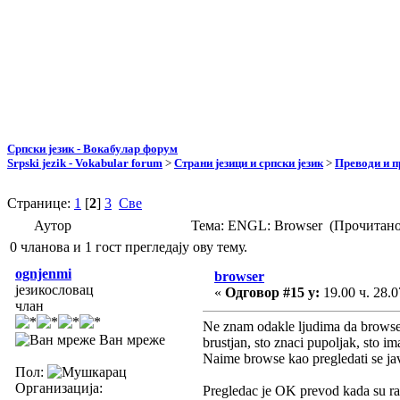
Српски језик - Вокабулар форум
Srpski jezik - Vokabular forum
>
Страни језици и српски језик
>
Преводи и 
Странице:
1
[
2
]
3
Све
Аутор
Тема: ENGL: Browser (Прочитано
0 чланова и 1 гост прегледају ову тему.
ognjenmi
browser
језикословац
«
Одговор #15 у:
19.00 ч. 28.0
члан
Ne znam odakle ljudima da browse iz
Ван мреже
brustjan, sto znaci pupoljak, sto i
Naime browse kao pregledati se jav
Пол:
Организација:
Pregledac je OK prevod kada su racu