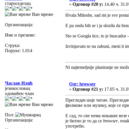
староседелац
«
Одговор #20 у:
14.40 ч. 31.0
Ван мреже
Hvala Miloshe, sad mi je sve postal
Организација:
E pa onda bih se i ja slozila da br
Име и презиме:
Sto se Googla tice, to je buscador -
Струка:
Izvinjavam se na zabuni, meni ti int
Поруке: 1.014
Ni najtemeljnije planiranje ne mož
Часлав Илић
Одг: browser
језикословац
«
Одговор #21 у:
17.05 ч. 31.0
одомаћен члан
Прегледач није читач. Прегледа
Ван мреже
филмове или музику, које се прик
Пол:
Е сад, то све нема никакве везе
Организација:
је битно је то да се
browser
,
read
употреби.