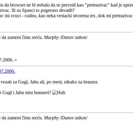
is da browser ne bi trebalo da se prevodi kao "pretrazivac" kad je upr
ivac. Ili su Spanci to pogresno shvatili?
ac mi zvuci - cudno, kao neka vestacki stvorena rec, dok mi pretrazivac
e da zameni čistu sreću.
Murphy /Danov zakon/
7.2006. »
07.2006.
vezati za Gugl, Jahu ali, po meni, nikako za brauzer.
r Gugl i Jahu nisu brauseri?
e da zameni čistu sreću.
Murphy /Danov zakon/