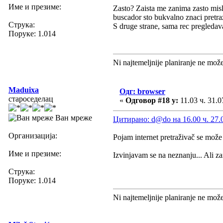
Име и презиме:
Zasto? Zaista me zanima zasto misl
buscador sto bukvalno znaci pretraz
Струка:
S druge strane, sama rec pregledav
Поруке: 1.014
Ni najtemeljnije planiranje ne mož
Maduixa
Одг: browser
староседелац
«
Одговор #18 у:
11.03 ч. 31.0
Ван мреже
Цитирано: d@do на 16.00 ч. 27.
Организација:
Pojam internet pretraživač se može 
Име и презиме:
Izvinjavam se na neznanju... Ali za
Струка:
Поруке: 1.014
Ni najtemeljnije planiranje ne mož