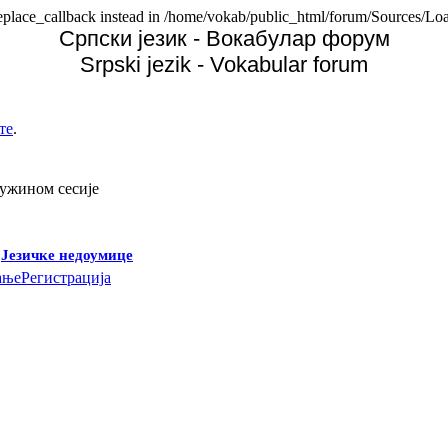
replace_callback instead in /home/vokab/public_html/forum/Sources/Loa
Српски језик - Вокабулар форум
Srpski jezik - Vokabular forum
те
.
дужином сесије
-
Језичке недоумице
ање
Регистрација