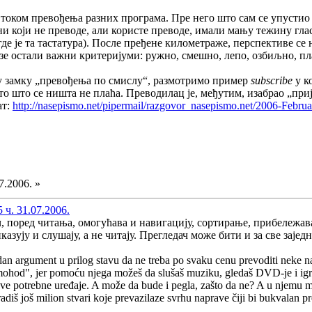
о током превођења разних програма. Пре него што сам се упустио 
ни који не преводе, али користе преводе, имали мању тежину глас
де је та тастатура). После пређене километраже, перспективе се
азе остали важни критеријуми: ружно, смешно, лепо, озбиљно, пла
у замку „превођења по смислу“, размотримо пример
subscribe
у к
то што се ништа не плаћа. Преводилац је, међутим, изабрао „приј
ат:
http://nasepismo.net/pipermail/razgovor_nasepismo.net/2006-Febru
7.2006. »
 ч. 31.07.2006.
ч, поред читања, омогућава и навигацију, сортирање, прибележава
азују и слушају, а не читају. Прегледач може бити и за све заједно
 jedan argument u prilog stavu da ne treba po svaku cenu prevoditi neke n
mohod", jer pomoću njega možeš da slušaš muziku, gledaš DVD-je i igraš
 potrebne uređaje. A može da bude i pegla, zašto da ne? A u njemu možeš
iš još milion stvari koje prevazilaze svrhu naprave čiji bi bukvalan 