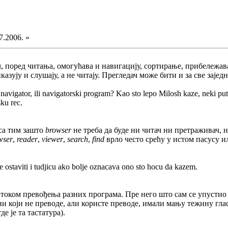
7.2006. »
ч, поред читања, омогућава и навигацију, сортирање, прибележава
азују и слушају, а не читају. Прегледач може бити и за све заједно
avigator, ili navigatorski program? Kao sto lepo Milosh kaze, neki put
ku rec.
 са тим зашто
browser
не треба да буде ни читач ни претраживач, 
wser
,
reader
,
viewer
,
search
,
find
врло често срећу у истом пасусу ил
e ostaviti i tudjicu ako bolje oznacava ono sto hocu da kazem.
о током превођења разних програма. Пре него што сам се упустио 
ни који не преводе, али користе преводе, имали мању тежину глас
е је та тастатура).