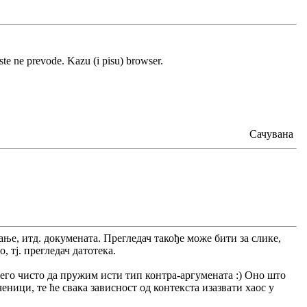
pste ne prevode. Kazu (i pisu) browser.
Сачувана
ње, итд. докумената. Прегледач такође може бити за слике,
, тј. прегледач датотека.
него чисто да пружим исти тип контра-аргумената :) Оно што
еници, те ће свака зависност од контекста изазвати хаос у