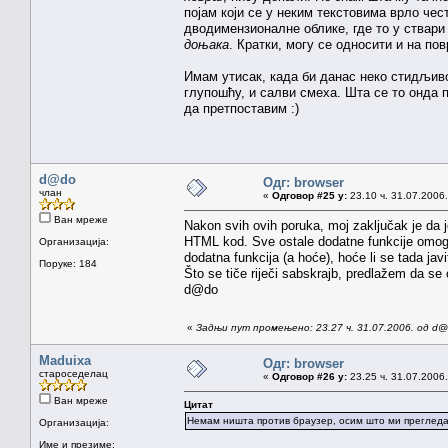
појам који се у неким текстовима врло че
дводимензионалне облике, где то у ствари
доњака
. Кратки, могу се односити и на п
Имам утисак, када би данас неко стидљи
глупошћу, и салви смеха. Шта се то онда 
да претпоставим :)
d@do
Одг: browser
члан
«
Одговор #25 у:
23.10 ч. 31.07.2006.
Ван мреже
Nakon svih ovih poruka, moj zaključak je da je 
HTML kod. Sve ostale dodatne funkcije omo
Организација:
dodatna funkcija (a hoće), hoće li se tada jav
Поруке: 184
Što se tiče riječi sabskrajb, predlažem da se
d@do
«
Задњи пут промењено: 23.27 ч. 31.07.2006. од d
Maduixa
Одг: browser
староседелац
«
Одговор #26 у:
23.25 ч. 31.07.2006.
Ван мреже
Цитат
Немам ништа против браузер, осим што ми прегледач
Организација:
Име и презиме: