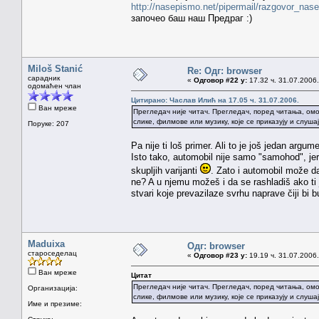
http://nasepismo.net/pipermail/razgovor_nas
започео баш наш Предраг :)
Miloš Stanić
Re: Одг: browser
сарадник
«
Одговор #22 у:
17.32 ч. 31.07.2006.
одомаћен члан
Цитирано: Часлав Илић на 17.05 ч. 31.07.2006.
Ван мреже
Прегледач није читач. Прегледач, поред читања, ом
слике, филмове или музику, које се приказују и слушај
Поруке: 207
Pa nije ti loš primer. Ali to je još jedan arg
Isto tako, automobil nije samo "samohod", je
skupljih varijanti
. Zato i automobil može d
ne? A u njemu možeš i da se rashladiš ako ti 
stvari koje prevazilaze svrhu naprave čiji bi
Maduixa
Одг: browser
староседелац
«
Одговор #23 у:
19.19 ч. 31.07.2006.
Ван мреже
Цитат
Прегледач није читач. Прегледач, поред читања, ом
Организација:
слике, филмове или музику, које се приказују и слушај
Име и презиме: