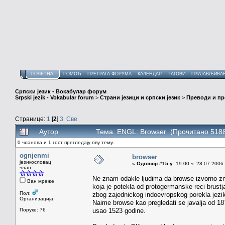
ПОЧЕТНА
ПОМОЋ
ПРЕТРАГА ФОРУМА
КАЛЕНДАР
ТАГОВИ
ПРИЈАВЉИВА
Српски језик - Вокабулар форум
Srpski jezik - Vokabular forum
>
Страни језици и српски језик
>
Преводи и п
Странице:
1
[
2
]
3
Све
Аутор
Тема: ENGL: Browser (Прочитано 5188
0 чланова и 1 гост прегледају ову тему.
ognjenmi
browser
језикословац
«
Одговор #15 у:
19.00 ч. 28.07.2006.
члан
Ne znam odakle ljudima da browse izvorno znac
Ван мреже
koja je potekla od protogermanske reci brustja
Пол:
zbog zajednickog indoevropskog porekla jezi
Организација:
Naime browse kao pregledati se javalja od 18
Поруке: 76
usao 1523 godine.