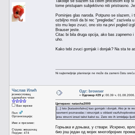
Takodje se slazem sa celim procesom koji si n
tome pristupam subjektivno niti pristrasno. J
Pominjes glas naroda. Potpuno se slazem, i 
ozbiljno misli da bi rec "pregledac" zazivela
sto mu lepo zvuci, ono sto na prvi pogled izgl
Brauser jeste.
Citac bi bila druga opcija, ako bas zapnemo
uho.
Kako tebi zvuci gornjak i donjak? Na sta te a
Ni najtemeljnije planiranje ne može da zameni čistu sreć
Часлав Илић
Одг: browser
језикословац
«
Одговор #29 у:
00.39 ч. 01.08.2006.
одомаћен члан
Цитирано: natasha2000
Ван мреже
[...] Isto [katastrofalno] kao gornjak i donjak. Ako je te
savrseni poznavalac i strucnjak u oblasti vazfuhoplovst
Пол:
Организација:
jesu strucni izrazi takvi kakvi su. Zato sto ih izmisljaju ljud
Име и презиме:
Горњак
а
и доњак
а
, у ствари. Искрено, вр
Струка:
машинац
био још један од мојих многобројних прома
Поруке: 474