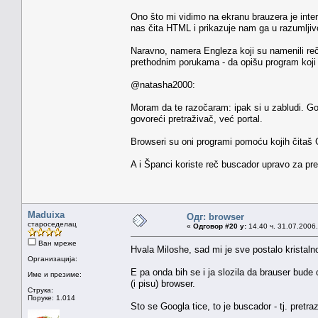
Ono što mi vidimo na ekranu brauzera je inte
nas čita HTML i prikazuje nam ga u razumljiv
Naravno, namera Engleza koji su namenili reč 
prethodnim porukama - da opišu program koji 
@natasha2000:
Moram da te razočaram: ipak si u zabludi. Go
govoreći pretraživač, već portal.
Browseri su oni programi pomoću kojih čitaš Go
A i Španci koriste reč buscador upravo za pr
Maduixa
Одг: browser
староседелац
«
Одговор #20 у:
14.40 ч. 31.07.2006.
Ван мреже
Hvala Miloshe, sad mi je sve postalo kristaln
Организација:
E pa onda bih se i ja slozila da brauser bud
Име и презиме:
(i pisu) browser.
Струка:
Поруке: 1.014
Sto se Googla tice, to je buscador - tj. pretr