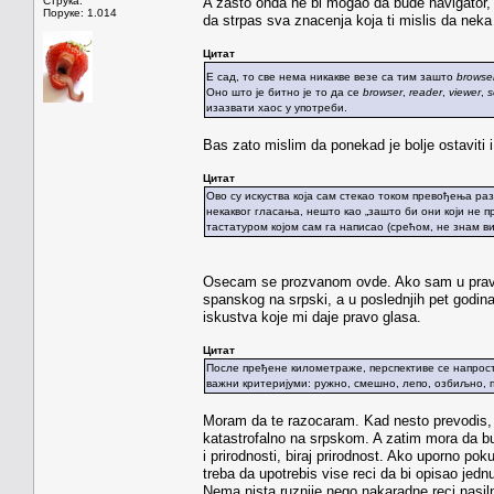
Струка:
A zasto onda ne bi mogao da bude navigator, 
Поруке: 1.014
da strpas sva znacenja koja ti mislis da nek
Цитат
Е сад, то све нема никакве везе са тим зашто
browse
Оно што је битно је то да се
browser
,
reader
,
viewer
,
s
изазвати хаос у употреби.
Bas zato mislim da ponekad je bolje ostaviti
Цитат
Ово су искуства која сам стекао током превођења ра
некаквог гласања, нешто као „зашто би они који не 
тастатуром којом сам га написао (срећом, не знам ви
Osecam se prozvanom ovde. Ako sam u pravu, 
spanskog na srpski, a u poslednjih pet godi
iskustva koje mi daje pravo glasa.
Цитат
После пређене километраже, перспективе се напрост
важни критеријуми: ружно, смешно, лепо, озбиљно, п
Moram da te razocaram. Kad nesto prevodis, p
katastrofalno na srpskom. A zatim mora da bud
i prirodnosti, biraj prirodnost. Ako uporno p
treba da upotrebis vise reci da bi opisao jednu
Nema nista ruznije nego nakaradne reci nasilno 