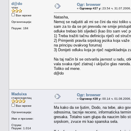
d@do
Одг: browser
члан
«
Одговор #27 у:
23.54 ч. 31.07.2006.
Ван мреже
Natasha,
Nemoj se naljutiti ali mi se čini da nisi tolik
Организација:
sam za to da se pri prevodu ne smije pristupiti
Поруке: 184
odluke trebao biti sljedeći (kao što sam ve
1) Treba tražiti tačnu definiciju riječi od stručn
2) Primjeniti pravila srpskog jezika koja važe 
na principu ovakvog foruma)
3) Donijeti odluku koja je riječ najprikladnija 
Na taj način bi se ostvarila javnost u radu, ot
vala svaka riječ zlatna) i uključio glas naroda.
Toliko od mene.
d@do
Maduixa
Одг: browser
староседелац
«
Одговор #28 у:
00.14 ч. 01.08.2006.
Ван мреже
Ma kako da se ljutim, Dodo, na tebe, ako govor
odnosima, tacnije receno, informaticka termin
Организација:
gresaka. Totalno sam glupa da naucim bilo sta
Име и презиме:
srpskom, zvuce mi kao spanska sela.
Струка:
Поруке: 1.014