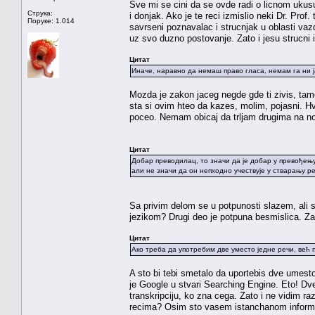
Sve mi se cini da se ovde radi o licnom ukus
Струка:
i donjak. Ako je te reci izmislio neki Dr. Pr
Поруке: 1.014
savrseni poznavalac i strucnjak u oblasti vaz
uz svo duzno postovanje. Zato i jesu strucni iz
Цитат
Иначе, наравно да немаш право гласа, немам га ни ја
Mozda je zakon jaceg negde gde ti zivis, tamo
sta si ovim hteo da kazes, molim, pojasni. Hv
poceo. Nemam obicaj da trljam drugima na no
Цитат
Добар преводилац, то значи да је добар у превођењу 
али не значи да он непходно учествује у стварању р
Sa privim delom se u potpunosti slazem, ali st
jezikom? Drugi deo je potpuna besmislica. Za
Цитат
Ако треба да употребим две уместо једне речи, већ 
A sto bi tebi smetalo da uportebis dve umest
je Google u stvari Searching Engine. Eto! Dve
transkripciju, ko zna cega. Zato i ne vidim r
recima? Osim sto vasem istanchanom inform