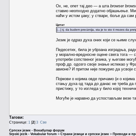
Ох, не, опет тај део — а шта
browser
brows
ставио неопходно додатно објашњење. Мис
наћи у истом џаку; у ствари, боље да сам 
Цитат
[...] tj. da budem preciznija, sta je to sto ti mozes da pre
Језик је одраз духа оних који се њиме слу
Педесетих, била је убрзана изградња, рад
у морално-вредносне оцене свега тога — с
употреби сопственог језика, у његове могу
проф.др. одозго своје знање испекао у Фра
авионе? И притом није пожурио да усвоји с
Појмови о којима овде причамо (и о којим
стању духа од тада до данас не треба да п
пристижу, у то изгледа у било којој технич
Могуће је наравно да успостављам везе та
Тагови:
Странице:
1
[
2
]
3
Све
Српски језик - Вокабулар форум
Srpski jezik - Vokabular forum
>
Страни језици и српски језик
>
Преводи и п