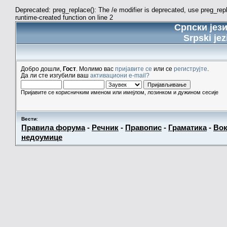
Deprecated: preg_replace(): The /e modifier is deprecated, use preg_re
runtime-created function on line 2
Српски јез
Srpski jez
Добро дошли,
Гост
. Молимо вас
пријавите се
или се
региструјте
.
Да ли сте изгубили ваш
активациони e-mail?
Пријавите се корисничким именом или имејлом, лозинком и дужином сесије
Вести
:
Правила форума
-
Речник
-
Правопис
-
Граматика
-
Вок
недоумице