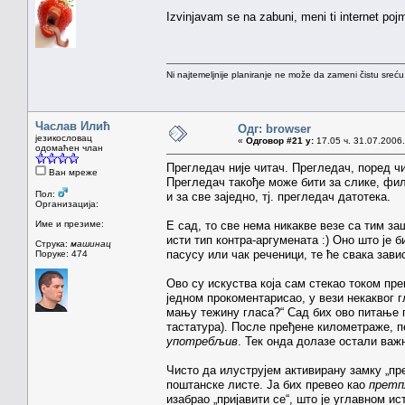
Izvinjavam se na zabuni, meni ti internet pojmo
Ni najtemeljnije planiranje ne može da zameni čistu sreć
Часлав Илић
Одг: browser
језикословац
«
Одговор #21 у:
17.05 ч. 31.07.2006.
одомаћен члан
Прегледач није читач. Прегледач, поред ч
Ван мреже
Прегледач такође може бити за слике, филм
Пол:
и за све заједно, тј. прегледач датотека.
Организација:
Име и презиме:
Е сад, то све нема никакве везе са тим з
исти тип контра-аргумената :) Оно што је б
Струка:
машинац
пасусу или чак реченици, те ће свака зави
Поруке: 474
Ово су искуства која сам стекао током пр
једном прокоментарисао, у вези некаквог г
мању тежину гласа?“ Сад бих ово питање по
тастатура). После пређене километраже, п
употребљив
. Тек онда долазе остали важ
Чисто да илуструјем активирану замку „п
поштанске листе. Ја бих превео као
претп
изабрао „пријавити се“, што је углавном и