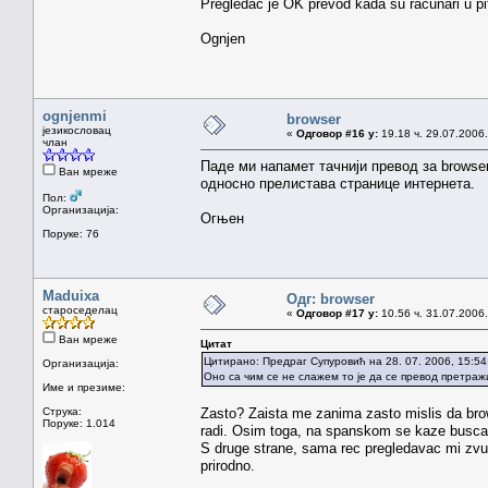
Pregledac je OK prevod kada su racunari u pita
Ognjen
ognjenmi
browser
језикословац
«
Одговор #16 у:
19.18 ч. 29.07.2006.
члан
Паде ми напамет тачнији превод за browse
Ван мреже
односно прелистава странице интернета.
Пол:
Организација:
Огњен
Поруке: 76
Maduixa
Одг: browser
староседелац
«
Одговор #17 у:
10.56 ч. 31.07.2006.
Ван мреже
Цитат
Цитирано: Предраг Супуровић на 28. 07. 2006, 15:54
Организација:
Оно са чим се не слажем то је да се превод претражи
Име и презиме:
Струка:
Zasto? Zaista me zanima zasto mislis da brow
Поруке: 1.014
radi. Osim toga, na spanskom se kaze buscado
S druge strane, sama rec pregledavac mi zvuc
prirodno.