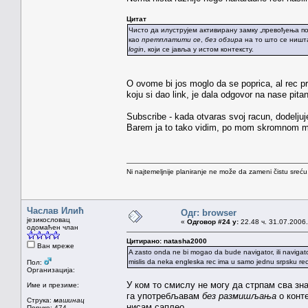
Цитат
Чисто да илуструјем активирану замку „превођења п
као
претплатити се
,
без обзира
на то што се ништа
login
, који се јавља у истом контексту.
O ovome bi jos moglo da se poprica, al rec pre
koju si dao link, je dala odgovor na nase pitan
Subscribe - kada otvaras svoj racun, dodeljuje
Barem ja to tako vidim, po mom skromnom mi
Ni najtemeljnije planiranje ne može da zameni čistu sreć
Часлав Илић
Одг: browser
језикословац
«
Одговор #24 у:
22.48 ч. 31.07.2006.
одомаћен члан
Цитирано: natasha2000
Ван мреже
A zasto onda ne bi mogao da bude navigator, ili navigat
mislis da neka engleska rec ima u samo jednu srpsku rec
Пол:
Организација:
У ком то смислу не могу да стрпам сва з
Име и презиме:
га употребљавам
без размишљања
о конте
Струка:
машинац
нисам саплео.
Поруке: 474