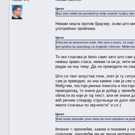
Цитат
Bas zato mislim da ponekad je bolje ostaviti i tudjicu a
Немам ништа против
браузер
, осим што м
употребних проблема.
Цитат
Osecam se prozvanom ovde. Ako sam u pravu, za tvoju in
pet godina sa spanskog na engleski i obrnuto. Mislim d
То око гласова је било само зато што сам 
немаш
право гласа, немам га ни ја, нити 
редак на ону тему „Да ли преводити по сваку
Што се твог искуства тиче, опет је ту сит
сам ја преводио, ко зна каквих сам ја све
Међутим, постоји
речник текста
и постој
преводилац, то значи да је добар у
превођ
области из које је тај текст, али
не
значи да
већ речник стварају стручњаци из дате об
имати слагање по звучности“ и сл.)
Цитат
Kad nesto prevodis, prvo mora da zvuci prirodno na jezik
browser
=
прегледач
, кажем и поновим у се
одједном,
прегледач
ми не звучи неприрод