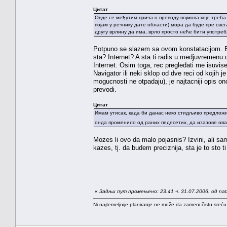
Цитат
Овде се међутим прича о преводу појмова које треба 
појам у речнику дате области) мора да буде пре све
другу врлину да има, врло просто неће бити употре
Potpuno se slazem sa ovom konstatacijom. Bas
sta? Internet? A sta ti radis u medjuvremenu 
Internet. Osim toga, rec pregledati me isuvis
Navigator ili neki sklop od dve reci od kojih j
mogucnosti ne otpadaju), je najtacniji opis ono
prevodi.
Цитат
Имам утисак, када би данас неко стидљиво предложио
онда променило од раних педесетих, да изазове ова
Mozes li ovo da malo pojasnis? Izvini, ali 
kazes, tj. da budem preciznija, sta je to sto 
«
Задњи пут промењено: 23.41 ч. 31.07.2006. од na
Ni najtemeljnije planiranje ne može da zameni čistu sreć