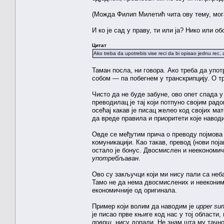
(Можда Филип Милетић чита ову тему, мог
И ко је сад у праву, ти или ја? Нико или обо
Цитат
Ako treba da upotrebis vise reci da bi opisao jednu rec, a
Таман посла, ни говора. Ако треба да упот
собом — па побегнем у транскрипцију. О 
Чисто да не буде забуне, ово опет спада 
преводилац је тај који потпуно својим рад
осећај какав је писац желео код својих ма
да вреде правила и приоритети које навод
Овде се међутим прича о преводу појмова 
комуникацији. Као такав, превод (нови пој
остало је бонус. Двосмислен и неекономич
употребљаван
.
Ово су закључци који ми нису пали са неб
Тамо не да нема двосмислених и нееконими
економичније од оригинала.
Пример који волим да наводим је
upper sur
је писао прве књиге код нас у тој области
површ
, нису допали. Не знам шта му тачно