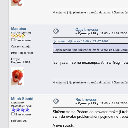
Ni najtemeljnije planiranje ne može da zameni čistu sreć
Maduixa
Одг: browser
староседелац
«
Одговор #18 у:
11.03 ч. 31.07.2006.
Ван мреже
Цитирано: d@do на 16.00 ч. 27.07.2006.
Организација:
Pojam internet pretraživač se može vezati za Gugl, Jahu 
Име и презиме:
Струка:
Izvinjavam se na neznanju... Ali zar Gugl i J
Поруке: 1.014
Ni najtemeljnije planiranje ne može da zameni čistu sreć
Miloš Stanić
Re: browser
сарадник
«
Одговор #19 у:
11.40 ч. 31.07.2006.
одомаћен члан
Slažem se sa Peđom da browser može (i treba)
Ван мреже
sam da ovako problematični pojmovi ne treba 
Поруке: 207
A evo i zašto: