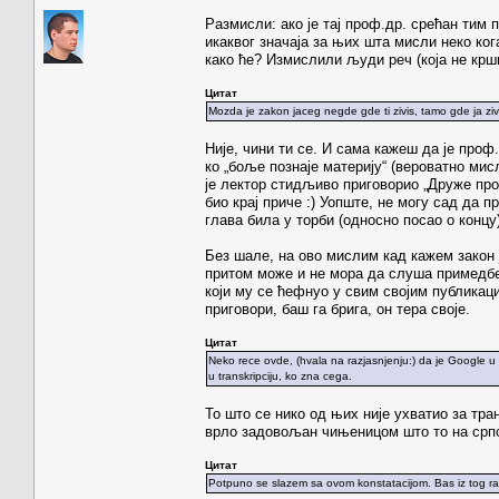
Размисли: ако је тај проф.др. срећан тим п
икаквог значаја за њих шта мисли неко ко
како ће? Измислили људи реч (која не крш
Цитат
Mozda je zakon jaceg negde gde ti zivis, tamo gde ja ziv
Није, чини ти се. И сама кажеш да је проф
ко „боље познаје материју“ (вероватно мисл
је лектор стидљиво приговорио „Друже профе
био крај приче :) Уопште, не могу сад да 
глава била у торби (односно посао о конц
Без шале, на ово мислим кад кажем закон ј
притом може и не мора да слуша примедбе,
који му се ћефнуо у свим својим публикаци
приговори, баш га брига, он тера своје.
Цитат
Neko rece ovde, (hvala na razjasnjenju:) da je Google u 
u transkripciju, ko zna cega.
То што се нико од њих није ухватио за тран
врло задовољан чињеницом што то на српс
Цитат
Potpuno se slazem sa ovom konstatacijom. Bas iz tog raz