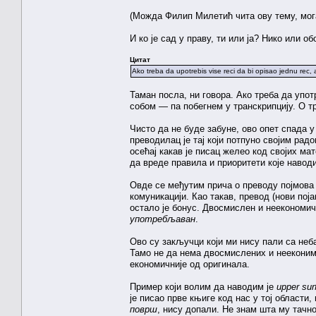
(Можда Филип Милетић чита ову тему, мог
И ко је сад у праву, ти или ја? Нико или обо
Цитат
Ako treba da upotrebis vise reci da bi opisao jednu rec, a
Таман посла, ни говора. Ако треба да упот
собом — па побегнем у транскрипцију. О 
Чисто да не буде забуне, ово опет спада 
преводилац је тај који потпуно својим рад
осећај какав је писац желео код својих ма
да вреде правила и приоритети које навод
Овде се међутим прича о преводу појмова 
комуникацији. Као такав, превод (нови пој
остало је бонус. Двосмислен и неекономич
употребљаван
.
Ово су закључци који ми нису пали са неб
Тамо не да нема двосмислених и нееконими
економичније од оригинала.
Пример који волим да наводим је
upper sur
је писао прве књиге код нас у тој области
површ
, нису допали. Не знам шта му тачно