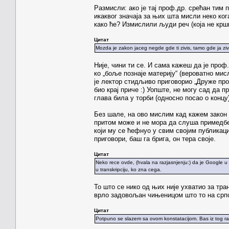
Размисли: ако је тај проф.др. срећан тим п
икаквог значаја за њих шта мисли неко ко
како ће? Измислили људи реч (која не крш
Цитат
Mozda je zakon jaceg negde gde ti zivis, tamo gde ja ziv
Није, чини ти се. И сама кажеш да је проф
ко „боље познаје материју“ (вероватно мисл
је лектор стидљиво приговорио „Друже профе
био крај приче :) Уопште, не могу сад да 
глава била у торби (односно посао о конц
Без шале, на ово мислим кад кажем закон ј
притом може и не мора да слуша примедбе,
који му се ћефнуо у свим својим публикаци
приговори, баш га брига, он тера своје.
Цитат
Neko rece ovde, (hvala na razjasnjenju:) da je Google u 
u transkripciju, ko zna cega.
То што се нико од њих није ухватио за тран
врло задовољан чињеницом што то на српс
Цитат
Potpuno se slazem sa ovom konstatacijom. Bas iz tog raz