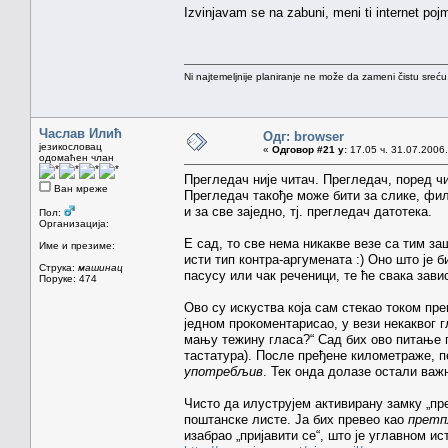
Izvinjavam se na zabuni, meni ti internet pojmo
Ni najtemeljnije planiranje ne može da zameni čistu sreć
Часлав Илић
Одг: browser
језикословац
«
Одговор #21 у:
17.05 ч. 31.07.2006.
одомаћен члан
Прегледач није читач. Прегледач, поред ч
Ван мреже
Прегледач такође може бити за слике, филм
и за све заједно, тј. прегледач датотека.
Пол:
Организација:
Е сад, то све нема никакве везе са тим з
Име и презиме:
исти тип контра-аргумената :) Оно што је б
Струка:
машинац
пасусу или чак реченици, те ће свака зави
Поруке: 474
Ово су искуства која сам стекао током пр
једном прокоментарисао, у вези некаквог г
мању тежину гласа?“ Сад бих ово питање по
тастатура). После пређене километраже, п
употребљив
. Тек онда долазе остали важ
Чисто да илуструјем активирану замку „п
поштанске листе. Ја бих превео као
претп
изабрао „пријавити се“, што је углавном и