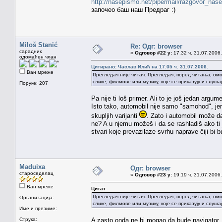
http://nasepismo.net/pipermail/razgovor_nas
започео баш наш Предраг :)
Miloš Stanić
Re: Одг: browser
сарадник
«
Одговор #22 у:
17.32 ч. 31.07.2006.
одомаћен члан
Цитирано: Часлав Илић на 17.05 ч. 31.07.2006.
Ван мреже
Прегледач није читач. Прегледач, поред читања, ом
слике, филмове или музику, које се приказују и слушај
Поруке: 207
Pa nije ti loš primer. Ali to je još jedan arg
Isto tako, automobil nije samo "samohod", je
skupljih varijanti
. Zato i automobil može d
ne? A u njemu možeš i da se rashladiš ako ti 
stvari koje prevazilaze svrhu naprave čiji bi
Maduixa
Одг: browser
староседелац
«
Одговор #23 у:
19.19 ч. 31.07.2006.
Ван мреже
Цитат
Прегледач није читач. Прегледач, поред читања, ом
Организација:
слике, филмове или музику, које се приказују и слушај
Име и презиме:
Струка:
A zasto onda ne bi mogao da bude navigator, 