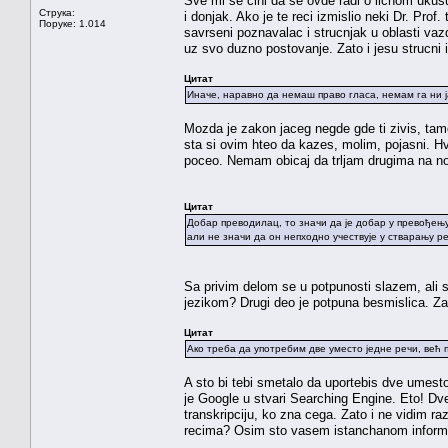
Sve mi se cini da se ovde radi o licnom ukus
Струка:
i donjak. Ako je te reci izmislio neki Dr. Pr
Поруке: 1.014
savrseni poznavalac i strucnjak u oblasti vaz
uz svo duzno postovanje. Zato i jesu strucni iz
Цитат
Иначе, наравно да немаш право гласа, немам га ни ја
Mozda je zakon jaceg negde gde ti zivis, tamo
sta si ovim hteo da kazes, molim, pojasni. Hv
poceo. Nemam obicaj da trljam drugima na no
Цитат
Добар преводилац, то значи да је добар у превођењу 
али не значи да он непходно учествује у стварању р
Sa privim delom se u potpunosti slazem, ali st
jezikom? Drugi deo je potpuna besmislica. Za
Цитат
Ако треба да употребим две уместо једне речи, већ 
A sto bi tebi smetalo da uportebis dve umest
je Google u stvari Searching Engine. Eto! Dve
transkripciju, ko zna cega. Zato i ne vidim r
recima? Osim sto vasem istanchanom inform