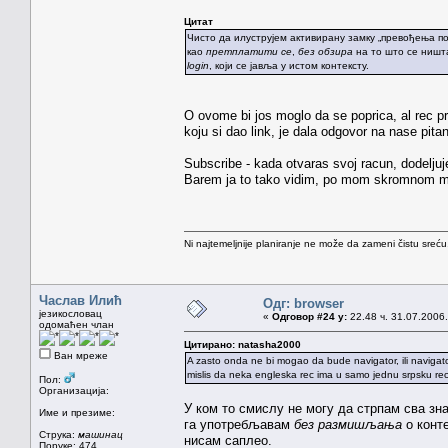
Цитат
Чисто да илуструјем активирану замку „превођења п
као
претплатити се
,
без обзира
на то што се ништа
login
, који се јавља у истом контексту.
O ovome bi jos moglo da se poprica, al rec pre
koju si dao link, je dala odgovor na nase pitan
Subscribe - kada otvaras svoj racun, dodeljuje
Barem ja to tako vidim, po mom skromnom mi
Ni najtemeljnije planiranje ne može da zameni čistu sreć
Часлав Илић
Одг: browser
језикословац
«
Одговор #24 у:
22.48 ч. 31.07.2006.
одомаћен члан
Цитирано: natasha2000
Ван мреже
A zasto onda ne bi mogao da bude navigator, ili navigat
mislis da neka engleska rec ima u samo jednu srpsku rec
Пол:
Организација:
У ком то смислу не могу да стрпам сва з
Име и презиме:
га употребљавам
без размишљања
о конте
Струка:
машинац
нисам саплео.
Поруке: 474