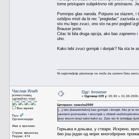
tome pristupam subjektivno niti pristrasno. J
Pominjes glas naroda. Potpuno se slazem, i 
ozbiljno misli da bi rec "pregledac" zazivela
sto mu lepo zvuci, ono sto na prvi pogled izgl
Brauser jeste.
Citac bi bila druga opcija, ako bas zapnemo
uho.
Kako tebi zvuci gornjak i donjak? Na sta te a
Ni najtemeljnije planiranje ne može da zameni čistu sreć
Часлав Илић
Одг: browser
језикословац
«
Одговор #29 у:
00.39 ч. 01.08.2006.
одомаћен члан
Цитирано: natasha2000
Ван мреже
[...] Isto [katastrofalno] kao gornjak i donjak. Ako je te
savrseni poznavalac i strucnjak u oblasti vazfuhoplovst
Пол:
jesu strucni izrazi takvi kakvi su. Zato sto ih izmisljaju ljud
Организација:
Име и презиме:
Горњак
а
и доњак
а
, у ствари. Искрено, вр
Струка:
машинац
био још један од мојих многобројних прома
Поруке: 474