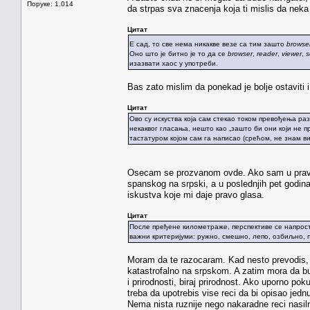
Поруке: 1.014
da strpas sva znacenja koja ti mislis da nek
Цитат
Е сад, то све нема никакве везе са тим зашто
browse
Оно што је битно је то да се
browser
,
reader
,
viewer
,
s
изазвати хаос у употреби.
Bas zato mislim da ponekad je bolje ostaviti
Цитат
Ово су искуства која сам стекао током превођења ра
некаквог гласања, нешто као „зашто би они који не 
тастатуром којом сам га написао (срећом, не знам ви
Osecam se prozvanom ovde. Ako sam u pravu, 
spanskog na srpski, a u poslednjih pet godi
iskustva koje mi daje pravo glasa.
Цитат
После пређене километраже, перспективе се напрост
важни критеријуми: ружно, смешно, лепо, озбиљно, п
Moram da te razocaram. Kad nesto prevodis, p
katastrofalno na srpskom. A zatim mora da bud
i prirodnosti, biraj prirodnost. Ako uporno p
treba da upotrebis vise reci da bi opisao jednu
Nema nista ruznije nego nakaradne reci nasilno 