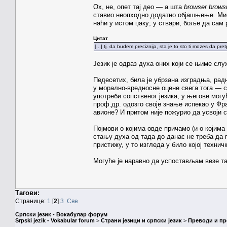
Ох, не, опет тај део — а шта
browser
brows
ставио неопходно додатно објашњење. Мис
наћи у истом џаку; у ствари, боље да сам 
Цитат
[...] tj. da budem preciznija, sta je to sto ti mozes da pre
Језик је одраз духа оних који се њиме слу
Педесетих, била је убрзана изградња, рад
у морално-вредносне оцене свега тога — с
употреби сопственог језика, у његове могу
проф.др. одозго своје знање испекао у Фра
авионе? И притом није пожурио да усвоји с
Појмови о којима овде причамо (и о којим
стању духа од тада до данас не треба да п
пристижу, у то изгледа у било којој технич
Могуће је наравно да успостављам везе та
Тагови:
Странице:
1
[
2
]
3
Све
Српски језик - Вокабулар форум
Srpski jezik - Vokabular forum
>
Страни језици и српски језик
>
Преводи и п