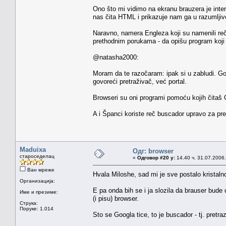
Ono što mi vidimo na ekranu brauzera je inte
nas čita HTML i prikazuje nam ga u razumljiv
Naravno, namera Engleza koji su namenili reč 
prethodnim porukama - da opišu program koji 
@natasha2000:
Moram da te razočaram: ipak si u zabludi. Go
govoreći pretraživač, već portal.
Browseri su oni programi pomoću kojih čitaš Go
A i Španci koriste reč buscador upravo za pr
Maduixa
Одг: browser
староседелац
«
Одговор #20 у:
14.40 ч. 31.07.2006.
Ван мреже
Hvala Miloshe, sad mi je sve postalo kristaln
Организација:
E pa onda bih se i ja slozila da brauser bud
Име и презиме:
(i pisu) browser.
Струка:
Поруке: 1.014
Sto se Googla tice, to je buscador - tj. pretr