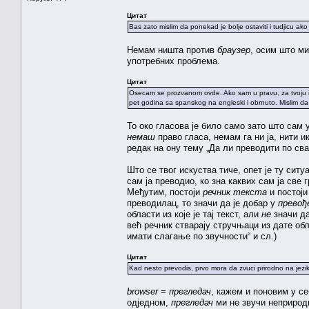
Цитат
Bas zato mislim da ponekad je bolje ostaviti i tudjicu a
Немам ништа против
браузер
, осим што м
употребних проблема.
Цитат
Osecam se prozvanom ovde. Ako sam u pravu, za tvoju in
pet godina sa spanskog na engleski i obrnuto. Mislim d
То око гласова је било само зато што сам 
немаш
право гласа, немам га ни ја, нити 
редак на ону тему „Да ли преводити по сваку
Што се твог искуства тиче, опет је ту сит
сам ја преводио, ко зна каквих сам ја све
Међутим, постоји
речник текста
и постој
преводилац, то значи да је добар у
превођ
области из које је тај текст, али
не
значи да
већ речник стварају стручњаци из дате об
имати слагање по звучности“ и сл.)
Цитат
Kad nesto prevodis, prvo mora da zvuci prirodno na jezik
browser
=
прегледач
, кажем и поновим у се
одједном,
прегледач
ми не звучи неприрод