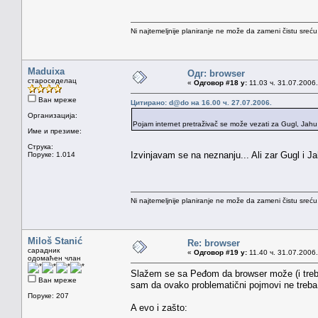
Ni najtemeljnije planiranje ne može da zameni čistu sreć
Maduixa
Одг: browser
староседелац
«
Одговор #18 у:
11.03 ч. 31.07.2006.
Ван мреже
Цитирано: d@do на 16.00 ч. 27.07.2006.
Организација:
Pojam internet pretraživač se može vezati za Gugl, Jahu 
Име и презиме:
Струка:
Izvinjavam se na neznanju... Ali zar Gugl i J
Поруке: 1.014
Ni najtemeljnije planiranje ne može da zameni čistu sreć
Miloš Stanić
Re: browser
сарадник
«
Одговор #19 у:
11.40 ч. 31.07.2006.
одомаћен члан
Slažem se sa Peđom da browser može (i treba)
Ван мреже
sam da ovako problematični pojmovi ne treba 
Поруке: 207
A evo i zašto: