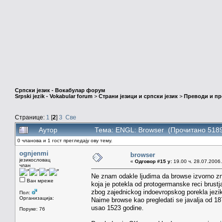
Српски језик - Вокабулар форум
Srpski jezik - Vokabular forum
>
Страни језици и српски језик
>
Преводи и п
Странице:
1
[
2
]
3
Све
Аутор
Тема: ENGL: Browser (Прочитано 5189
0 чланова и 1 гост прегледају ову тему.
ognjenmi
browser
језикословац
«
Одговор #15 у:
19.00 ч. 28.07.2006.
члан
Ne znam odakle ljudima da browse izvorno znac
Ван мреже
koja je potekla od protogermanske reci brustja
zbog zajednickog indoevropskog porekla jezi
Пол:
Организација:
Naime browse kao pregledati se javalja od 18
usao 1523 godine.
Поруке: 76