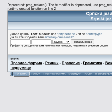
Deprecated: preg_replace(): The /e modifier is deprecated, use preg_re
runtime-created function on line 2
Српски јез
Srpski jez
Добро дошли,
Гост
. Молимо вас
пријавите се
или се
региструјте
.
Да ли сте изгубили ваш
активациони e-mail?
Пријавите се корисничким именом или имејлом, лозинком и дужином сесије
Вести
:
Правила форума
-
Речник
-
Правопис
-
Граматика
-
Вок
недоумице
ПОЧЕТНА
ПОМОЋ
ПРЕТРАГА ФОРУМА
КАЛЕНДАР
ТАГОВИ
ПРИЈАВЉИВА