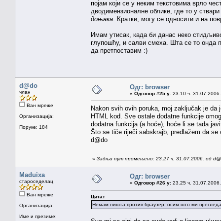
појам који се у неким текстовима врло че
дводимензионалне облике, где то у ствари
доњака
. Кратки, могу се односити и на п
Имам утисак, када би данас неко стидљи
глупошћу, и салви смеха. Шта се то онда 
да претпоставим :)
d@do
Одг: browser
члан
«
Одговор #25 у:
23.10 ч. 31.07.2006.
Ван мреже
Nakon svih ovih poruka, moj zaključak je da je 
HTML kod. Sve ostale dodatne funkcije omo
Организација:
dodatna funkcija (a hoće), hoće li se tada jav
Поруке: 184
Što se tiče riječi sabskrajb, predlažem da se
d@do
«
Задњи пут промењено: 23.27 ч. 31.07.2006. од d
Maduixa
Одг: browser
староседелац
«
Одговор #26 у:
23.25 ч. 31.07.2006.
Ван мреже
Цитат
Немам ништа против браузер, осим што ми прегледач
Организација:
Име и презиме: