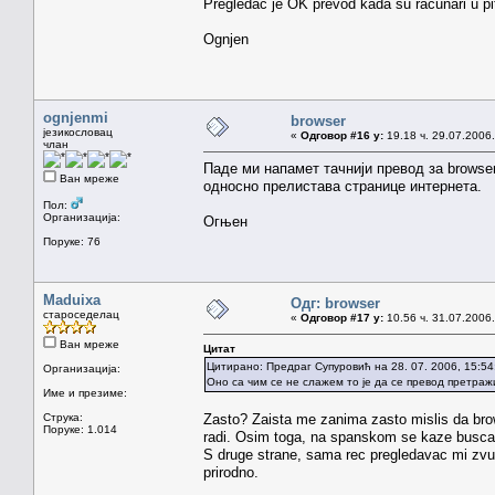
Pregledac je OK prevod kada su racunari u pita
Ognjen
ognjenmi
browser
језикословац
«
Одговор #16 у:
19.18 ч. 29.07.2006.
члан
Паде ми напамет тачнији превод за browse
Ван мреже
односно прелистава странице интернета.
Пол:
Организација:
Огњен
Поруке: 76
Maduixa
Одг: browser
староседелац
«
Одговор #17 у:
10.56 ч. 31.07.2006.
Ван мреже
Цитат
Цитирано: Предраг Супуровић на 28. 07. 2006, 15:54
Организација:
Оно са чим се не слажем то је да се превод претражи
Име и презиме:
Струка:
Zasto? Zaista me zanima zasto mislis da brow
Поруке: 1.014
radi. Osim toga, na spanskom se kaze buscado
S druge strane, sama rec pregledavac mi zvuc
prirodno.