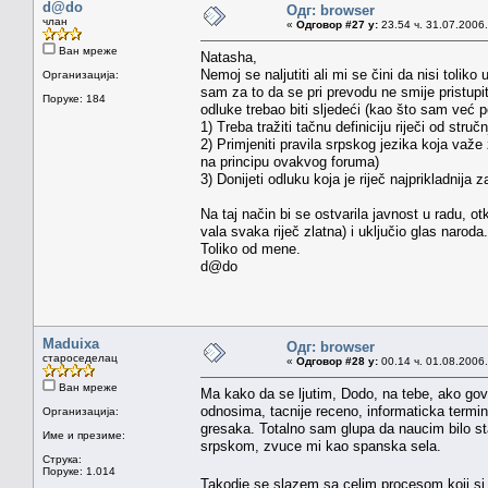
d@do
Одг: browser
члан
«
Одговор #27 у:
23.54 ч. 31.07.2006.
Ван мреже
Natasha,
Nemoj se naljutiti ali mi se čini da nisi tolik
Организација:
sam za to da se pri prevodu ne smije pristupiti
Поруке: 184
odluke trebao biti sljedeći (kao što sam ve
1) Treba tražiti tačnu definiciju riječi od stručn
2) Primjeniti pravila srpskog jezika koja važe 
na principu ovakvog foruma)
3) Donijeti odluku koja je riječ najprikladnija 
Na taj način bi se ostvarila javnost u radu, ot
vala svaka riječ zlatna) i uključio glas naroda.
Toliko od mene.
d@do
Maduixa
Одг: browser
староседелац
«
Одговор #28 у:
00.14 ч. 01.08.2006.
Ван мреже
Ma kako da se ljutim, Dodo, na tebe, ako govor
odnosima, tacnije receno, informaticka termin
Организација:
gresaka. Totalno sam glupa da naucim bilo sta
Име и презиме:
srpskom, zvuce mi kao spanska sela.
Струка:
Поруке: 1.014
Takodje se slazem sa celim procesom koji si n