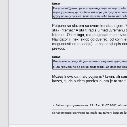
Цитат
Овде се међутим прича о преводу појмова које треба 
појам у речнику дате области) мора да буде пре све
другу врлину да има, врло просто неће бити употре
Potpuno se slazem sa ovom konstatacijom. Bas
sta? Internet? A sta ti radis u medjuvremenu 
Internet. Osim toga, rec pregledati me isuvis
Navigator ili neki sklop od dve reci od kojih j
mogucnosti ne otpadaju), je najtacniji opis ono
prevodi.
Цитат
Имам утисак, када би данас неко стидљиво предложио
онда променило од раних педесетих, да изазове ова
Mozes li ovo da malo pojasnis? Izvini, ali 
kazes, tj. da budem preciznija, sta je to sto 
«
Задњи пут промењено: 23.41 ч. 31.07.2006. од na
Ni najtemeljnije planiranje ne može da zameni čistu sreć