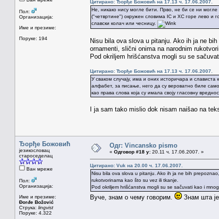
Цитирано: Ђорђе Божовић на 17.13 ч. 17.06.2007.
Не, никако нису могле бити. Прво, не би се ни могле 
Пол:
("четвртине") окружен словима IС и ХС горе лево и г
Организација:
славски колач или чесницу.
Име и презиме:
Поруке: 194
Nisu bila ova slova u pitanju. Ako ih ja ne bih
ornamenti, slični onima na narodnim rukotvori
Pod okriljem hrišćanstva mogli su se sačuvati
Цитирано: Ђорђе Божовић на 17.13 ч. 17.06.2007.
У сваком случају, има и оних историчара и слависта 
алфабет, за писање, него да су вероватно биле само
као права слова која су имала своју гласовну вреднос
I ja sam tako mislio dok nisam naišao na te
Ђорђе Божовић
Одг: Vincansko pismo
језикословац
«
Одговор #18 у:
20.11 ч. 17.06.2007. »
староседелац
Цитирано: Vuk на 20.00 ч. 17.06.2007.
Ван мреже
Nisu bila ova slova u pitanju. Ako ih ja ne bih prepoznao,
rukotvorinama kao što su vez ili tkanje.
Пол:
Организација:
Pod okriljem hrišćanstva mogli su se sačuvati kao i mnogi
Вуче, знам о чему говорим.
Знам шта је
Име и презиме:
Đorđe Božović
Струка:
lingvist
Поруке: 4.322