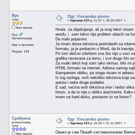
Вук
Одг: Vincansko pismo
члан
«
Одговор #22 у:
21.07 ч. 26.06.2007. »
Ван мреже
Hvala za objašnjenje, ali ja ovaj tekst nisa
wordu, i sam tekst nije problem ubaciti na f
Пол:
Организација:
Da malo pojasnim.
Ja imam dosta tekstova poskidanih sa intern
Име и презиме:
formatu, ja je prebacim u Word, da bi kasni
Поруке: 194
Pri tom obično izbrišem sve što nije u vezi sa
grafika nevezana za temu, i sve drugo što se
Za svaki tekst koji sam tako skinuo, bilo mi j
HTML formatu na internet. Adresa samog sajta,
štampanom obliku, pa stoga nisam ni adresu o
Iz tog razloga, ovih nekoliko tekstova koje s
autora i neke druge podatke.
E sad, većina ovih tekstova ime i nešto slika
forum, a da to nije u obliku atačmenta. Kako
imam na hard disku, postavim to na forum?
Сребрена
Одг: Vincansko pismo
језикословац
«
Одговор #23 у:
20.28 ч. 01.11.2007. »
члан
Овако је сам Пешић систематизовао Винча
Ван мреже