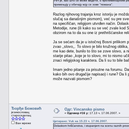
Реч је, као што се може видети, о прелиминарним р
примењују у обичају коју се зове "помана".
Razlog njihovog trajanja kroz istoriju je možd
slučaj sa današnjim pismom), već su pre sveg
na specifičan, religijom utvrđen način. Dolask
Metodije, rune (ili kako su se već zvale kod 
obzirom na to da su one iz prethrišćanske rel
Ja se sećam da je u istočnoj Bosni prilikom pr
zvao ‚‚slovo‚‚. To slovo je bilo kružnog oblik
me kao dete, bunilo to što se zove slovo, a ni
starije pitao ‚‚koje je to slovo, mi to nismo uč
znaci religijskog karaktera. Da li su to bile 
Imam jedno pitanje za prisutne na forumu. D
kako bih ovo drugačije napisao) i rune? Da li 
može nazvati pismom?
Ђорђе Божовић
Одг: Vincansko pismo
језикословац
«
Одговор #16 у:
17.13 ч. 17.06.2007. »
староседелац
Цитирано: Vuk на 15.23 ч. 17.06.2007.
Ван мреже
Dolaskom hrišćanstva, i stupanjem na scenu raznih prosvet