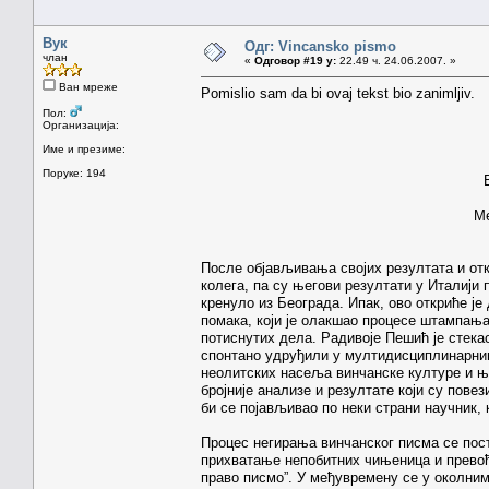
Вук
Одг: Vincansko pismo
члан
«
Одговор #19 у:
22.49 ч. 24.06.2007. »
Ван мреже
Pomislio sam da bi ovaj tekst bio zanimljiv.
Пол:
Организација:
Име и презиме:
Поруке: 194
Ме
После објављивања својих резултата и от
колега, па су његови резултати у Италији 
кренуло из Београда. Ипак, ово откриће ј
помака, који је олакшао процесе штампања
потиснутих дела. Радивоје Пешић је стека
спонтано удруђили у мултидисциплинарни
неолитских насеља винчанске културе и њ
бројније анализе и резултате који су пов
би се појављивао по неки страни научник, 
Процес негирања винчанског писма се пос
прихватање непобитних чињеница и превође
право писмо”. У међувремену се у околним