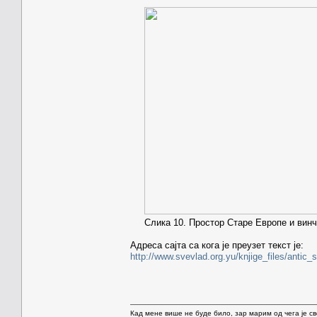
Слика 10. Простор Старе Европе и винчан
Адреса сајта са кога је преузет текст је:
http://www.svevlad.org.yu/knjige_files/antic_
Кад мене више не буде било, зар марим од чега је с