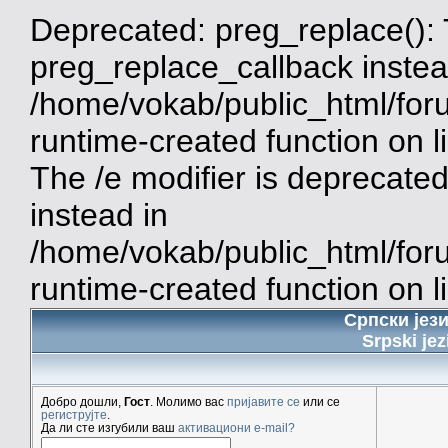
Deprecated: preg_replace(): 
preg_replace_callback instea
/home/vokab/public_html/for
runtime-created function on 
The /e modifier is deprecate
instead in
/home/vokab/public_html/for
runtime-created function on l
Српски јез
Srpski jez
Добро дошли,
Гост
. Молимо вас
пријавите се
или се
региструјте
.
Да ли сте изгубили ваш
активациони e-mail?