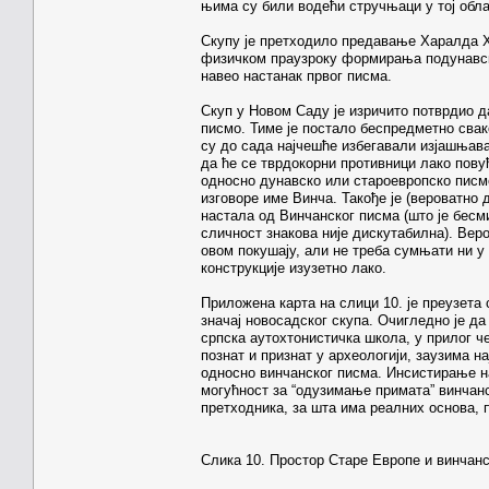
њима су били водећи стручњаци у тој обл
Скупу је претходило предавање Харалда Х
физичком праузроку формирања подунавске
навео настанак првог писма.
Скуп у Новом Саду је изричито потврдио д
писмо. Тиме је постало беспредметно свак
су до сада најчешће избегавали изјашњава
да ће се тврдокорни противници лако пову
односно дунавско или староевропско писм
изговоре име Винча. Такође је (вероватно
настала од Винчанског писма (што је бесм
сличност знакова није дискутабилна). Ве
овом покушају, али не треба сумњати ни у
конструкције изузетно лако.
Приложена карта на слици 10. је преузета с
значај новосадског скупа. Очигледно је д
српска аутохтонистичка школа, у прилог че
познат и признат у археологији, заузима н
односно винчанског писма. Инсистирање на
могућност за “одузимање примата” винчанс
претходника, за шта има реалних основа, 
Слика 10. Простор Старе Европе и винчанс