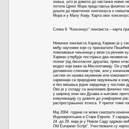
знања, што је довело до настанка нових н
потопа Црног Мора представља физичко обј
дошли до практичног консензуса о смешт
Мора и у Малу Азију. Карта овог консензуса
Слика 9. “Консензус” лингвиста – карта п
Немачки лингвиста Харалд Харман је у св
међу научнике који су прихватили Пешићев
повезивање чињеница у вези са речним ку
Харман утврђује постојање два независна п
познат (од бескласног друштва, преко кл
модел који важи за Месопотамију. Он утвр
делимично сличним путем, али у коначном 
систем он назива екуменом или комонвелтом
хармонији са природним окружењем и ком
и без мешања једне заједнице у послове д
Ово је у складу са анализама физичко тех
у широкој зони око Дунава и његових прито
комуникацију су довеле до униформне рас
распрострањеног етноса. У прилог томе го
Мај 2004. године се може сматрати коначн
Индоевропљана и Старе Европе. У сарадњ
24. до 29. маја је у Новом Саду одржан ме
Old European Script”. Учествовали су најп