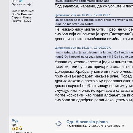
bivaju potiskivne i sistematski uklanjane.
Пол:
Организација:
Под
увјетом
, наравно, да су уопште и пос
Име и презиме:
Đorđe Božović
Цитирано: Vuk на 15.23 ч. 17.06.2007.
Струка:
lingvist
Ja se sećam da je u istočnoj Bosni prilikom pravljenja slavs
Поруке: 4.322
rune ne bih smeo da tvrdim.
Не, никако нису могле бити. Прво, не би с
симбол који си описао је крст ("четвртине
десно, изразито хришћански симбол, који с
Цитирано: Vuk на 15.23 ч. 17.06.2007.
Imam jedno pitanje za prisutne na forumu. Da li može ne
rune? Da li postoji neka veza između njih? Da li su to v
Управо су
черте и резе
и једини помен тог
писмом, али су је историчари и слависти 
Црнорисца Храбра, у коме он пише о
черт
примитиван алфабет, некакве руне. Поред 
других доказа о постојању прасловенског п
доказа најчешће објашњавају великим уни
случају, има и оних историчара и слависта
могле користити као прави алфабет, за пи
симболи за одређене религијске церемоније
Вук
Одг: Vincansko pismo
члан
«
Одговор #17 у:
20.00 ч. 17.06.2007. »
Ван мреже