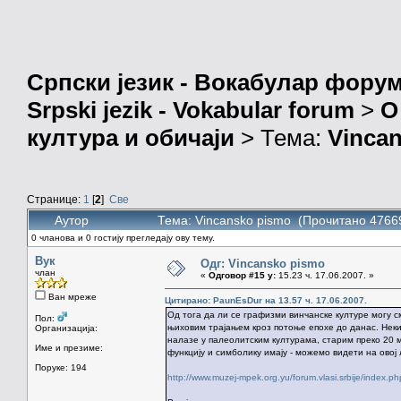
Српски језик - Вокабулар фору
Srpski jezik - Vokabular forum
>
О
култура и обичаји
> Тема:
Vinca
Странице:
1
[
2
]
Све
Аутор
Тема: Vincansko pismo (Прочитано 4766
0 чланова и 0 гостију прегледају ову тему.
Вук
Одг: Vincansko pismo
члан
«
Одговор #15 у:
15.23 ч. 17.06.2007. »
Ван мреже
Цитирано: PaunEsDur на 13.57 ч. 17.06.2007.
Од тога да ли се графизми винчанске културе могу с
Пол:
њиховим трајањем кроз потоње епохе до данас. Неки 
Организација:
налазе у палеолитским културама, старим преко 20 м
Име и презиме:
функцију и симболику имају - можемо видети на овој 
Поруке: 194
http://www.muzej-mpek.org.yu/forum.vlasi.srbije/inde