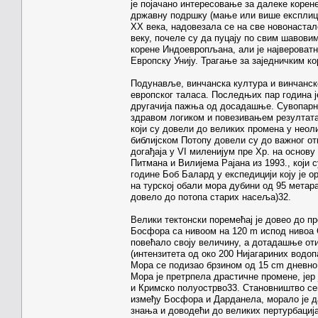
је појачано интересовање за далеке корене
државну подршку (мање или више експлици
XX века, надовезала се на све новонаста
веку, почеле су да пуцају по свим шавовим
корене Индоевропљана, али је највероватн
Европску Унију. Трагање за заједничким к
Подунавље, винчанска култура и винчанск
европског таласа. Последњих пар година ј
другачија пажња од досадашње. Сувопарно
здравом логиком и повезивањем резултат
који су довели до великих промена у неол
библијском Потопу довели су до важног о
догађаја у VI миленијум пре Хр. на основ
Питмана и Вилијема Рајана из 1993., који с
године Боб Балард у експедицији коју је о
на турској обали мора дубини од 95 метара
довело до потопа старих насеља)32.
Велики тектонски поремећај је довео до 
Босфора са нивоом на 120 m испод нивоа С
повећало своју величину, а дотадашње от
(интензитета од око 200 Нијагариних водо
Мора се подизао брзином од 15 cm дневно
Мора је претрпела драстичне промене, јер
и Кримско полуострво33. Становништво се
између Босфора и Дарданела, морало је да
знања и доводећи до великих пертурбација