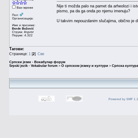
Nije ti možda palo na pamet da arheolozi i ist
Ван мреже
pismo, pa da ga onda po njemu imenuju?
Пол:
Организација:
U takvim
nepouzdanim
slučajima, obično je 
Име и презиме:
Đorđe Božović
Струка:
lingvist
Поруке: 4.322
Тагови:
Странице:
1
[
2
]
Све
Српски језик - Вокабулар форум
Srpski jezik - Vokabular forum
>
О српском језику и култури
>
Српска култура
Powered by SMF 1.