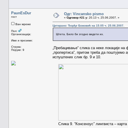
PaunEsDur
Одг: Vincansko pismo
гост
«
Одговор #21 у:
20.13 ч. 25.06.2007. »
Ван мреже
Цитирано: Ђорђе Божовић на 15.05 ч. 25.06.2007.
Пол:
Организација:
Штета. Било би згодно видети их.
Име и презиме:
Струка:
„Пребацивање“ слика са неке локације на 
Поруке: 9
„пропертиса“, притом треба да поштујемо а
испуштених слик бр. 9 и 10.
Слика 9. “Консензус” лингвиста – карта