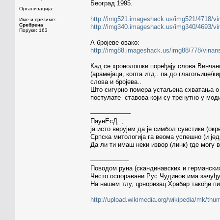
Београд 1995.
Организација:
http://img521.imageshack.us/img521/4718/vi
Име и презиме:
Сребрена
http://img340.imageshack.us/img340/4693/vi
Поруке: 163
А бројеве овако:
http://img88.imageshack.us/img88/778/vinan
Кад се хронолошки поређају слова Винчан
(арамејаца, копта итд.. па до глагољице/к
слова и бројева..
Што сигурно помера устаљена схватања о 
постулате ставова који су тренутно у моди
——————-
ПаунЕсД..,
ја исто верујем да је симбол суастике (окре
Српска митологија га веома успешно (и јед
Да ли ти имаш неки извор (линк) где могу 
——————
Поводом руна (скандинавских и германских
Често оспоравани Рус Чудинов има зачуђуј
На нашем тлу, црноризац Храбар такође пиш
http://upload.wikimedia.org/wikipedia/mk/t