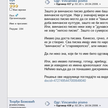
Вук
Одг: Vincansko pismo
члан
«
Одговор #27 у:
02.10 ч. 18.04.2008. »
Ван мреже
Зашто је винчанско писмо добило име баш
винчанске културе. Није у значајној мери 
Пол:
Организација:
винчанско писмо могло да се зове и "бањи
доба винчанске културе, зашто не би могл
Име и презиме:
Или, винчанско писмо неки зову и "дунавск
Поруке: 194
не зову "нилско писмо". Зашто се сумерск
Имамо још доста писама. Кинеско, грчко, л
их је створио. Сва писма имају име по нар
"винчанско" и "староевропско", али никако 
Да ли неко зна, које би то име било одгова
Или, ако имамо латиницу, готицу, аребицу,
име је изведено из имена археолошког лок
Нећемо ваљда да се понашамо дискримин
Решење ове недоумице погледајте на виде
docid=4727495447000648040
Ђорђе Божовић
Одг: Vincansko pismo
језикословац
«
Одговор #28 у:
02.28 ч. 18.04.2008. »
староседелац