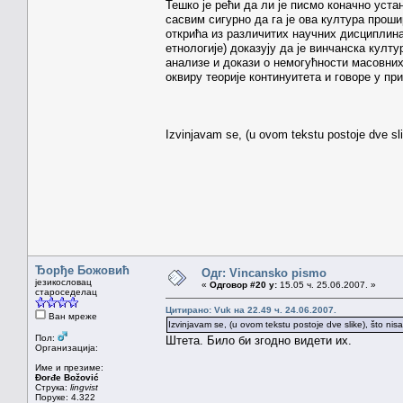
Тешко је рећи да ли је писмо коначно уст
сасвим сигурно да га је ова култура проши
открића из различитих научних дисциплина 
етнологије) доказују да је винчанска кул
анализе и докази о немогућности масовних
оквиру теорије континуитета и говоре у п
Izvinjavam se, (u ovom tekstu postoje dve sl
Ђорђе Божовић
Одг: Vincansko pismo
језикословац
«
Одговор #20 у:
15.05 ч. 25.06.2007. »
староседелац
Цитирано: Vuk на 22.49 ч. 24.06.2007.
Ван мреже
Izvinjavam se, (u ovom tekstu postoje dve slike), što ni
Пол:
Штета. Било би згодно видети их.
Организација:
Име и презиме:
Đorđe Božović
Струка:
lingvist
Поруке: 4.322