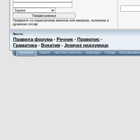
Пријавите се корисничким именом или имејлом, лозинком и
дужином сесије
Вести
:
Правила форума
-
Речник
-
Правопис
-
Граматика
-
Вокатив
-
Језичке недоумице
ПОЧЕТНА
ПОМОЋ
ПРЕТРАГА ФОРУМА
КАЛЕНДАР
ТАГОВИ
ПРИЈАВЉИВА