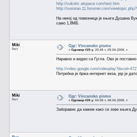
http://vukotic.atspace.com/test.htm
http://suriorao.11.forumer.com/viewtopic.php
На некој од повезница је књига Душана Ву
само 1,8МБ.
Miki
Одг: Vincansko pismo
Гост
«
Одговор #25 у:
20.46 ч. 05.04.2008. »
Наравно и видео са Гугла. Ово је постави
http://video.google.com/videoplay?docid=4
Потребна је бржа интернет веза, јер је да
Miki
Одг: Vincansko pismo
Гост
«
Одговор #26 у:
04.08 ч. 06.04.2008. »
Заборавих да кажем како се зове књига Д