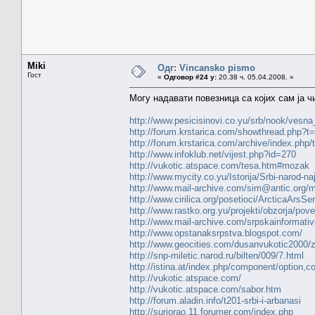
Miki
Одг: Vincansko pismo
Гост
«
Одговор #24 у:
20.38 ч. 05.04.2008. »
Могу надавати повезница са којих сам ја ч
http://www.pesicisinovi.co.yu/srb/nook/vesna
http://forum.krstarica.com/showthread.php?t
http://forum.krstarica.com/archive/index.php/
http://www.infoklub.net/vijest.php?id=270
http://vukotic.atspace.com/tesa.htm#mozak
http://www.mycity.co.yu/Istorija/Srbi-narod-naj
http://www.mail-archive.com/sim@antic.org/
http://www.cirilica.org/posetioci/ArcticaArsSe
http://www.rastko.org.yu/projekti/obzorja/po
http://www.mail-archive.com/srpskainform
http://www.opstanaksrpstva.blogspot.com/
http://www.geocities.com/dusanvukotic2000/
http://snp-miletic.narod.ru/bilten/009/7.html
http://istina.at/index.php/component/option,c
http://vukotic.atspace.com/
http://vukotic.atspace.com/sabor.htm
http://forum.aladin.info/t201-srbi-i-arbanasi
http://suriorao.11.forumer.com/index.php