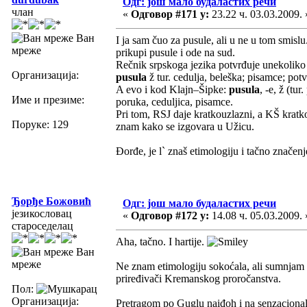
Одг: још мало будаластих речи
члан
«
Одговор #171 у:
23.22 ч. 03.03.2009. 
Ван
I ja sam čuo za pusule, ali u ne u tom smisl
мреже
prikupi pusule i ode na sud.
Rečnik srpskoga jezika potvrđuje unekoliko
Организација:
pusula
ž tur. cedulja, beleška; pisamce; potv
A evo i kod Klajn–Šipke:
pusula
, -e, ž (tu
Име и презиме:
poruka, ceduljica, pisamce.
Pri tom, RSJ daje kratkouzlazni, a KŠ kratko
Поруке: 129
znam kako se izgovara u Užicu.
Đorđe, je l` znaš etimologiju i tačno značenje
Ђорђе Божовић
Одг: још мало будаластих речи
језикословац
«
Одговор #172 у:
14.08 ч. 05.03.2009. 
староседелац
Aha, tačno. I hartije.
Ван
мреже
Ne znam etimologiju sokoćala, ali sumnjam da
priređivači Kremanskog proročanstva.
Пол:
Организација:
Pretragom po Guglu naiđoh i na senzacional