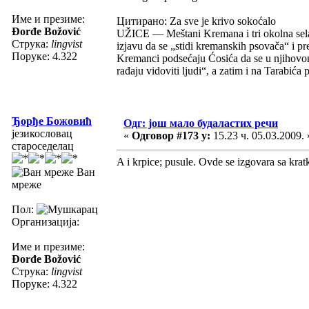
Име и презиме:
Цитирано: Za sve je krivo sokoćalo
Đorđe Božović
UŽICE — Meštani Kremana i tri okolna sela
Струка:
lingvist
izjavu da se „stidi kremanskih psovača“ i p
Поруке: 4.322
Kremanci podsećaju Ćosića da se u njihovo
rađaju vidoviti ljudi“, a zatim i na Tarabi
Ђорђе Божовић
Одг: још мало будаластих речи
језикословац
«
Одговор #173 у:
15.23 ч. 05.03.2009. 
староседелац
A i krpice; pusule. Ovde se izgovara sa krat
Ван
мреже
Пол:
Организација:
Име и презиме:
Đorđe Božović
Струка:
lingvist
Поруке: 4.322