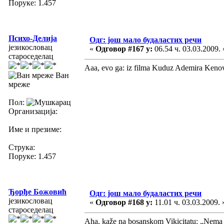
Поруке: 1.457
Психо-Делија
Одг: још мало будаластих речи
језикословац
«
Одговор #167 у:
06.54 ч. 03.03.2009. 
староседелац
Aaa, evo ga: iz filma Kuduz Ademira Keno
Ван
мреже
Пол:
Организација:
Име и презиме:
Струка:
Поруке: 1.457
Ђорђе Божовић
Одг: још мало будаластих речи
језикословац
«
Одговор #168 у:
11.01 ч. 03.03.2009. 
староседелац
Aha, kaže na bosanskom Vikicitatu: „Nema 