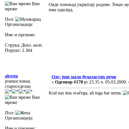
Ван
Овде понекад укрштају родове.
Текао му 
мреже
има одасвуд.
Пол:
Организација:
Име и презиме:
Струка:
Дипл. инж.
Поруке: 2.364
alcesta
Одг: још мало будаластих речи
језикословац
«
Одговор #178 у:
23.35 ч. 05.03.2009. 
староседелац
Kod nas ima svačega, ali toga bar nema.
Ван
мреже
Пол:
Организација:
Име и презиме: