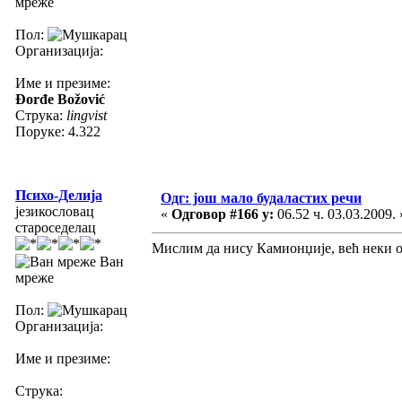
мреже
Пол:
Организација:
Име и презиме:
Đorđe Božović
Струка:
lingvist
Поруке: 4.322
Психо-Делија
Одг: још мало будаластих речи
језикословац
«
Одговор #166 у:
06.52 ч. 03.03.2009. 
староседелац
Мислим да нису Камионџије, већ неки 
Ван
мреже
Пол:
Организација:
Име и презиме:
Струка: