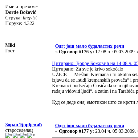
Име и презиме:
Đorđe Božović
Струка:
lingvist
Поруке: 4.322
Miki
Одг: још мало будаластих речи
Гост
«
Одговор #176 у:
17.08 ч. 05.03.2009. 
Цитирано: Ђорђе Божовић на 14.08 ч. 05
Цитирано: Za sve je krivo sokoćalo
UŽICE — Meštani Kremana i tri okolna sela
izjavu da se „stidi kremanskih psovača“ i p
Kremanci podsećaju Ćosića da se u njihovo
rađaju vidoviti ljudi“, a zatim i na Tarabi
Куд се деде онај емотикон што се крсти
Зоран Ђорђевић
Одг: још мало будаластих речи
староседелац
«
Одговор #177 у:
23.04 ч. 05.03.2009. 