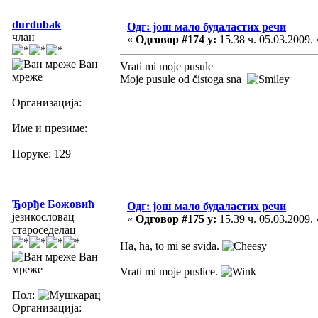
durdubak
Одг: још мало будаластих речи
члан
«
Одговор #174 у:
15.38 ч. 05.03.2009. 
Ван
Vrati mi moje pusule
мреже
Moje pusule od čistoga sna
Организација:
Име и презиме:
Поруке: 129
Ђорђе Божовић
Одг: још мало будаластих речи
језикословац
«
Одговор #175 у:
15.39 ч. 05.03.2009. 
староседелац
Ha, ha, to mi se sviđa.
Ван
мреже
Vrati mi moje puslice.
Пол:
Организација: