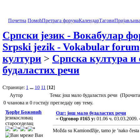
Почетна
Помоћ
Претрага форума
Календар
Тагови
Пријављив
Српски језик - Вокабулар ф
Srpski jezik - Vokabular forum
култури
>
Српска култура и 
будаластих речи
Странице:
1
...
10
11
[
12
]
Аутор
Тема: још мало будаластих речи (Прочита
0 чланова и 0 гостију прегледају ову тему.
Ђорђе Божовић
Одг: још мало будаластих речи
језикословац
«
Одговор #165 у:
01.06 ч. 03.03.2009. 
староседелац
Možda su Kamiondžije, tamo je ’nako česta
Ван