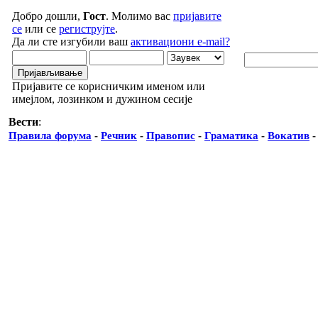
Добро дошли,
Гост
. Молимо вас
пријавите
се
или се
региструјте
.
Да ли сте изгубили ваш
активациони e-mail?
Пријавите се корисничким именом или
имејлом, лозинком и дужином сесије
Вести
:
Правила форума
-
Речник
-
Правопис
-
Граматика
-
Вокатив