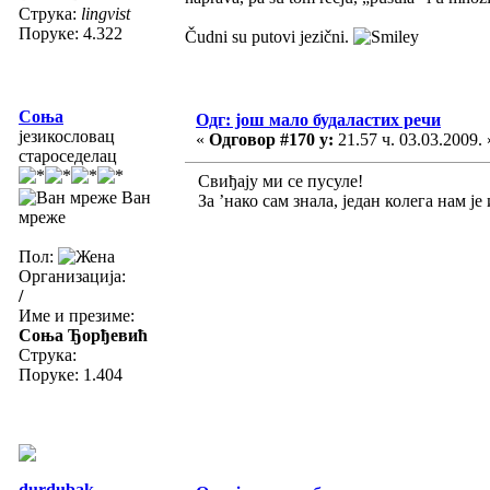
Струка:
lingvist
Поруке: 4.322
Čudni su putovi jezični.
Соња
Одг: још мало будаластих речи
језикословац
«
Одговор #170 у:
21.57 ч. 03.03.2009. 
староседелац
Свиђају ми се пусуле!
Ван
За ’нако сам знала, један колега нам је 
мреже
Пол:
Организација:
/
Име и презиме:
Соња Ђорђевић
Струка:
Поруке: 1.404
durdubak