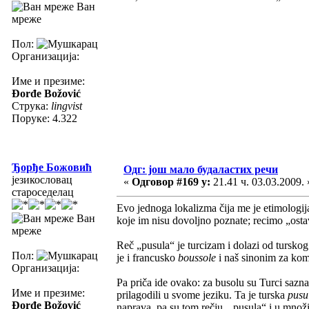
Ван
мреже
Пол:
Организација:
Име и презиме:
Đorđe Božović
Струка:
lingvist
Поруке: 4.322
Ђорђе Божовић
Одг: још мало будаластих речи
језикословац
«
Одговор #169 у:
21.41 ч. 03.03.2009. 
староседелац
Evo jednoga lokalizma čija me je etimologij
Ван
koje im nisu dovoljno poznate; recimo „ostavi
мреже
Reč „pusula“ je turcizam i dolazi od tursko
Пол:
je i francusko
boussole
i naš sinonim za ko
Организација:
Pa priča ide ovako: za busolu su Turci saznali
Име и презиме:
prilagodili u svome jeziku. Ta je turska
pusu
Đorđe Božović
naprava, pa su tom rečju, „pusula“ i u množi