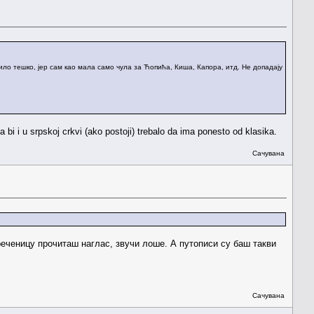
ило тешко, јер сам као мала само чула за Ћопића, Киша, Капора, итд. Не допадају
a bi i u srpskoj crkvi (ako postoji) trebalo da ima ponesto od klasika.
Сачувана
реченицу прочиташ наглас, звучи лоше. А путописи су баш такви
Сачувана