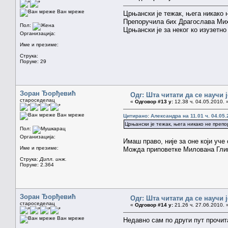
Ван мреже
Црњански је тежак, њега никако н
Препоручила бих Драгослава Мих
Пол:
Црњански је за неког ко изузетно д
Организација:
Име и презиме:
Струка:
Поруке: 29
Зоран Ђорђевић
Одг: Шта читати да се научи 
староседелац
«
Одговор #13 у:
12.38 ч. 04.05.2010. 
Ван мреже
Цитирано: Александра на 11.01 ч. 04.05.
Црњански је тежак, њега никако не препор
Пол:
Организација:
Имаш право, није за оне који уче 
Име и презиме:
Можда приповетке Милована Гли
Струка:
Дипл. инж.
Поруке: 2.364
Зоран Ђорђевић
Одг: Шта читати да се научи 
староседелац
«
Одговор #14 у:
21.26 ч. 27.06.2010. 
Ван мреже
Недавно сам по други пут прочит