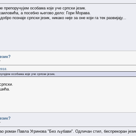
е препоручујем особама које уче српски језик.
аиловића, а посебно његово дело: Гори Морава.
обро познаје српски језик, никако није за оне који га тек развијају...
језик?
»
2010.
учујем особама које уче српски језик.
српски.
шића.
језик?
»
ао роман Павла Угринова "Без љубави". Одличан стил, беспрекоран језик,