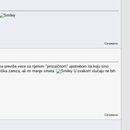
Сачувана
 nema previše veze sa njenom "prozaičnom" upotrebom na koju smo
 viška zareza, ali mi manje smeta.
U svakom slučaju ne bih
Сачувана