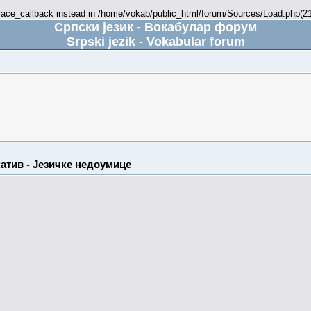
place_callback instead in /home/vokab/public_html/forum/Sources/Load.php(216
Српски језик - Вокабулар форум
Srpski jezik - Vokabular forum
атив
-
Језичке недоумице