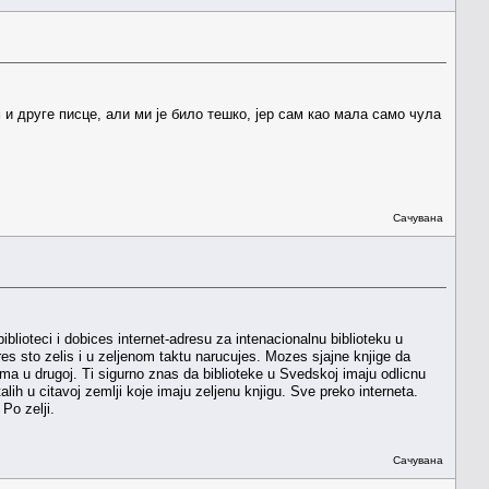
и друге писце, али ми је било тешко, јер сам као мала само чула
Сачувана
blioteci i dobices internet-adresu za intenacionalnu biblioteku u
es sto zelis i u zeljenom taktu narucujes. Mozes sjajne knjige da
ima u drugoj. Ti sigurno znas da biblioteke u Svedskoj imaju odlicnu
ih u citavoj zemlji koje imaju zeljenu knjigu. Sve preko interneta.
Po zelji.
Сачувана