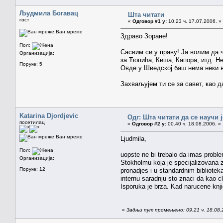
Људмила Богавац
Шта читати
гост
«
Одговор #1 у:
10.23 ч. 17.07.2006. »
Ван мреже
Здраво Зоране!
Пол:
Сасвим си у праву! Ја волим да 
Организација:
за Ћопића, Киша, Капора, итд. Н
Поруке: 5
Овде у Шведској баш нема неки в
Захваљујем ти се за савет, као д
Katarina Djordjevic
Одг: Шта читати да се научи 
посетилац
«
Одговор #2 у:
00.40 ч. 18.08.2006. »
Ван мреже
Ljudmila,
Пол:
uopste ne bi trebalo da imas problem
Организација:
Stokholmu koja je specijalizovana z
Поруке: 12
pronadjes i u standardnim bibliotek
internu saradnju sto znaci da kao c
Isporuka je brza. Kad narucene knji
«
Задњи пут промењено: 09.21 ч. 18.08.20