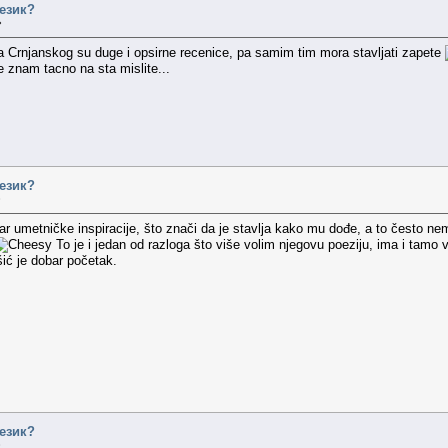
језик?
»
va Crnjanskog su duge i opsirne recenice, pa samim tim mora stavljati zapete
 znam tacno na sta mislite...
језик?
»
var umetničke inspiracije, što znači da je stavlja kako mu dođe, a to često
To je i jedan od razloga što više volim njegovu poeziju, ima i tamo
ić je dobar početak.
језик?
»