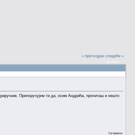
« претходне
следеће »
ШТАМПАЈ
приручник. Препоручујем ти да, осим Андрића, прочиташ и нешто
Сачувана