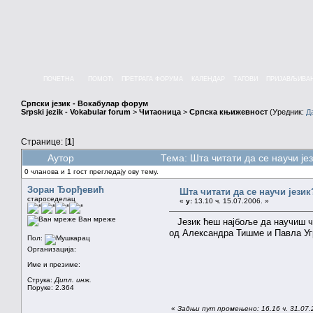
ПОЧЕТНА
ПОМОЋ
ПРЕТРАГА ФОРУМА
КАЛЕНДАР
ТАГОВИ
ПРИЈАВЉИВА
Српски језик - Вокабулар форум
Srpski jezik - Vokabular forum
>
Читаоница
>
Српска књижевност
(Уредник:
Д
Странице: [
1
]
Аутор
Тема: Шта читати да се научи је
0 чланова и 1 гост прегледају ову тему.
Зоран Ђорђевић
Шта читати да се научи језик
староседелац
«
у:
13.10 ч. 15.07.2006. »
Ван мреже
Језик ћеш најбоље да научиш чит
од Александра Тишме и Павла Угр
Пол:
Организација:
Име и презиме:
Струка:
Дипл. инж.
Поруке: 2.364
«
Задњи пут промењено: 16.16 ч. 31.07.