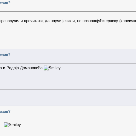
језик?
препоручили прочитати, да научи језик и, не познавајући српску (класич
језик?
а и Радоја Домановића
језик?
...