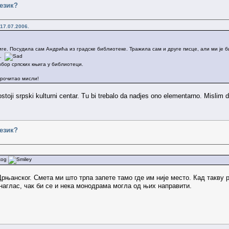
језик?
17.07.2006.
иге. Посудила сам Андрића из градске библиотеке. Тражила сам и друге писце, али ми је б
..
збор српских књига у библиотеци.
прочитао мисли!
stoji srpski kulturni centar. Tu bi trebalo da nadjes ono elementarno. Mislim d
језик?
skog
њанског. Смета ми што трпа запете тамо где им није место. Кад такву 
 наглас, чак би се и нека монодрама могла од њих направити.