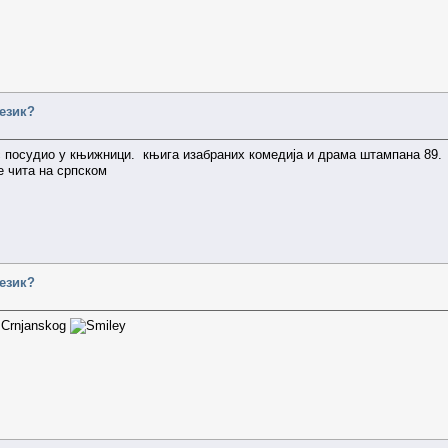
језик?
с посудио у књижници. књига изабраних комедија и драма штампана 89. г
е чита на српском
језик?
i Crnjanskog