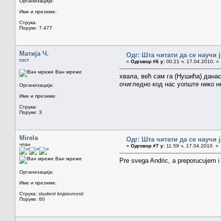
Организација:
Име и презиме:
Струка:
Поруке: 7.477
Матија Ч.
Одг: Шта читати да се научи 
гост
«
Одговор #6 у:
00.21 ч. 17.04.2010. »
Ван мреже
хвала, већ сам га (Нушића) дана
очигледно код нас уопште нико н
Организација:
Име и презиме:
Струка:
Поруке: 3
Mirela
Одг: Шта читати да се научи 
члан
«
Одговор #7 у:
11.59 ч. 17.04.2010. »
Ван мреже
Pre svega Andric, a preporucujem 
Организација:
Име и презиме:
Струка:
student knjizevnosti
Поруке: 60