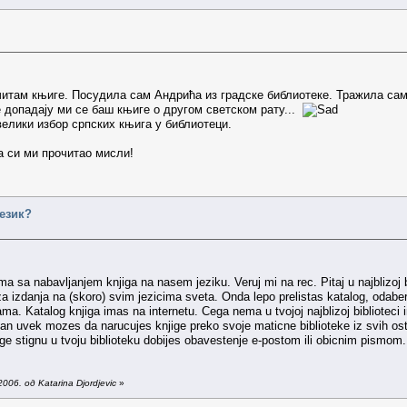
читам књиге. Посудила сам Андрића из градске библиотеке. Тражила сам 
е допадају ми се баш књиге о другом светском рату...
елики избор српских књига у библиотеци.
а си ми прочитао мисли!
језик?
a sa nabavljanjem knjiga na nasem jeziku. Veruj mi na rec. Pitaj u najblizoj bi
a izdanja na (skoro) svim jezicima sveta. Onda lepo prelistas katalog, odaber
ama. Katalog knjiga imas na internetu. Cega nema u tvojoj najblizoj biblioteci 
lan uvek mozes da narucujes knjige preko svoje maticne biblioteke iz svih ostal
ge stignu u tvoju biblioteku dobijes obavestenje e-postom ili obicnim pismom. 
06. од Katarina Djordjevic
»