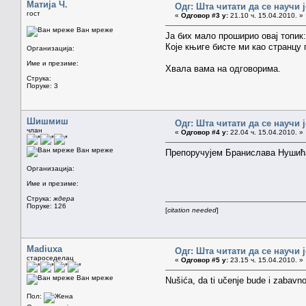
Матија Ч.
Одг: Шта читати да се научи 
гост
«
Одговор #3 у:
21.10 ч. 15.04.2010. »
Ван мреже
Ја бих мало проширио овај топик:
Које књиге бисте ми као странцу 
Организација:
Име и презиме:
Хвала вама на одговорима.
Струка:
Поруке: 3
Шишмиш
Одг: Шта читати да се научи 
члан
«
Одговор #4 у:
22.04 ч. 15.04.2010. »
Ван мреже
Препоручујем Бранислава Нушић
Организација:
Име и презиме:
Струка:
ждера
Поруке: 126
[
citation needed
]
Madiuxa
Одг: Шта читати да се научи 
староседелац
«
Одговор #5 у:
23.15 ч. 15.04.2010. »
Ван мреже
Nušića, da ti učenje bude i zabavno
Пол: