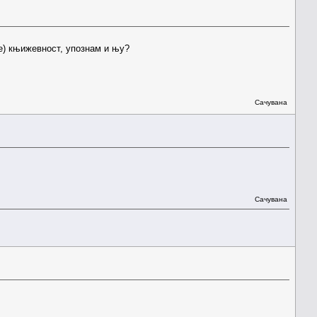
ке) књижевност, упознам и њу?
Сачувана
Сачувана