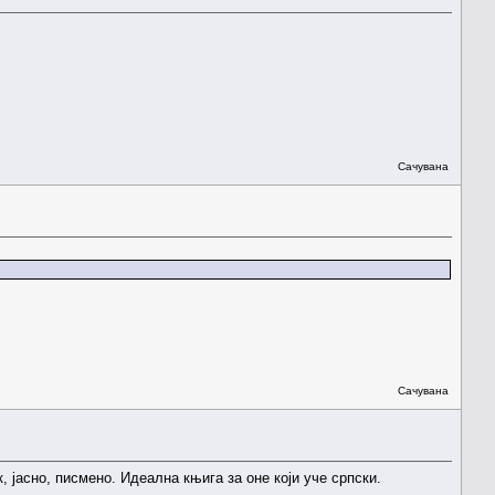
Сачувана
Сачувана
 јасно, писмено. Идеална књига за оне који уче српски.