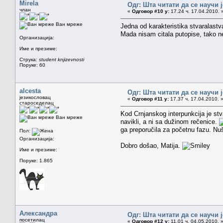
Mirela
Одг: Шта читати да се научи 
члан
«
Одговор #10 у:
17.24 ч. 17.04.2010. 
Ван мреже
Jedna od karakteristika stvaralast
Mada nisam citala putopise, tako ne
Организација:
Име и презиме:
Струка:
student knjizevnosti
Поруке: 60
alcesta
Одг: Шта читати да се научи 
језикословац
«
Одговор #11 у:
17.37 ч. 17.04.2010. 
староседелац
Kod Crnjanskog interpunkcija je st
Ван мреже
navikli, a ni sa dužinom rečenice.
ga preporučila za početnu fazu. Nuš
Пол:
Организација:
Dobro došao, Matija.
Име и презиме:
Поруке: 1.865
Александра
Одг: Шта читати да се научи 
посетилац
«
Одговор #12 у:
11.01 ч. 04.05.2010. 