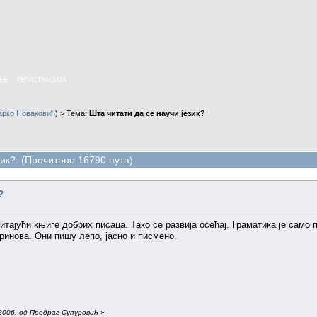
ЊЕ
РЕГИСТРАЦИЈА
арко Новаковић
) > Тема:
Шта читати да се научи језик?
зик? (Прочитано 16790 пута)
?
ајући књиге добрих писаца. Тако се развија осећај. Граматика је само 
инова. Они пишу лепо, јасно и писмено.
2006. од Предраг Супуровић
»