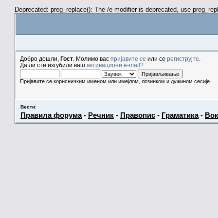
Deprecated: preg_replace(): The /e modifier is deprecated, use preg_re
Добро дошли,
Гост
. Молимо вас
пријавите се
или се
региструјте
.
Да ли сте изгубили ваш
активациони e-mail?
Пријавите се корисничким именом или имејлом, лозинком и дужином сесије
Вести
:
Правила форума
-
Речник
-
Правопис
-
Граматика
-
Вок