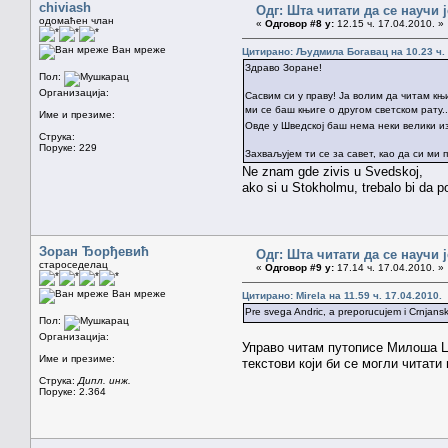
chiviash
Одг: Шта читати да се научи 
одомаћен члан
«
Одговор #8 у:
12.15 ч. 17.04.2010. »
Ван мреже
Цитирано: Људмила Богавац на 10.23 ч. 
Здраво Зоране!
Пол:
Организација:
Сасвим си у праву! Ја волим да читам књ
ми се баш књиге о другом светском рату.
Име и презиме:
Овде у Шведској баш нема неки велики и
Струка:
Поруке: 229
Захваљујем ти се за савет, као да си ми 
Ne znam gde zivis u Svedskoj,
ako si u Stokholmu, trebalo bi da po
Зоран Ђорђевић
Одг: Шта читати да се научи 
староседелац
«
Одговор #9 у:
17.14 ч. 17.04.2010. »
Ван мреже
Цитирано: Mirela на 11.59 ч. 17.04.2010.
Pre svega Andric, a preporucujem i Crnjan
Пол:
Организација:
Управо читам путописе Милоша Цр
Име и презиме:
текстови који би се могли читати
Струка:
Дипл. инж.
Поруке: 2.364