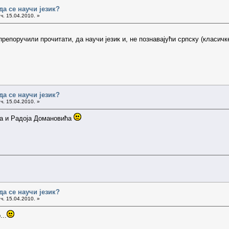
да се научи језик?
ч. 15.04.2010. »
препоручили прочитати, да научи језик и, не познавајући српску (класич
да се научи језик?
ч. 15.04.2010. »
а и Радоја Домановића
да се научи језик?
ч. 15.04.2010. »
...