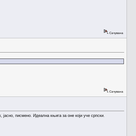
Сачувана
Сачувана
 јасно, писмено. Идеална књига за оне који уче српски.