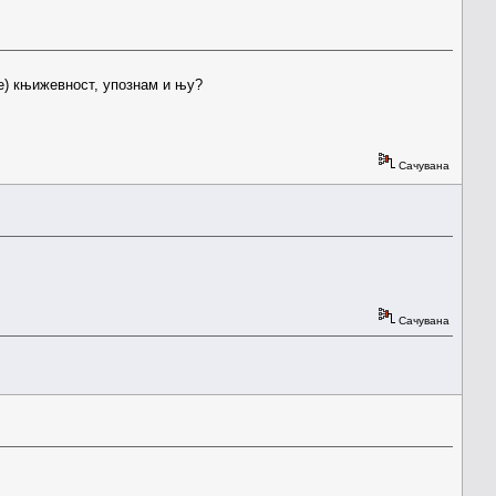
ке) књижевност, упознам и њу?
Сачувана
Сачувана