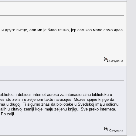
и друге писце, али ми је било тешко, јер сам као мала само чула
Сачувана
blioteci i dobices internet-adresu za intenacionalnu biblioteku u
es sto zelis i u zeljenom taktu narucujes. Mozes sjajne knjige da
ima u drugoj. Ti sigurno znas da biblioteke u Svedskoj imaju odlicnu
ih u citavoj zemlji koje imaju zeljenu knjigu. Sve preko interneta.
Po zelji.
Сачувана