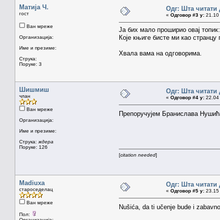
Матија Ч.
Одг: Шта читати 
гост
«
Одговор #3 у:
21.10 
Ван мреже
Ја бих мало проширио овај топик:
Које књиге бисте ми као странцу 
Организација:
Име и презиме:
Хвала вама на одговорима.
Струка:
Поруке: 3
Шишмиш
Одг: Шта читати 
члан
«
Одговор #4 у:
22.04 
Ван мреже
Препоручујем Бранислава Нушић
Организација:
Име и презиме:
Струка:
ждера
Поруке: 126
[
citation needed
]
Madiuxa
Одг: Шта читати 
староседелац
«
Одговор #5 у:
23.15 
Ван мреже
Nušića, da ti učenje bude i zabavno
Пол:
Организација: