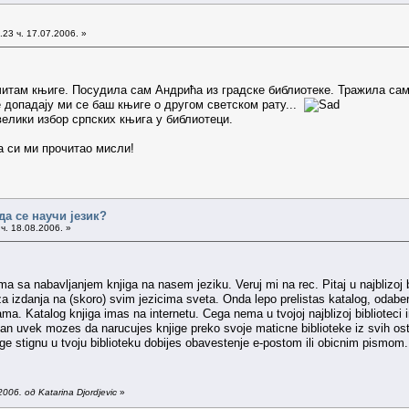
23 ч. 17.07.2006. »
читам књиге. Посудила сам Андрића из градске библиотеке. Тражила сам 
е допадају ми се баш књиге о другом светском рату...
елики избор српских књига у библиотеци.
а си ми прочитао мисли!
да се научи језик?
ч. 18.08.2006. »
a sa nabavljanjem knjiga na nasem jeziku. Veruj mi na rec. Pitaj u najblizoj bi
a izdanja na (skoro) svim jezicima sveta. Onda lepo prelistas katalog, odaber
ama. Katalog knjiga imas na internetu. Cega nema u tvojoj najblizoj biblioteci 
lan uvek mozes da narucujes knjige preko svoje maticne biblioteke iz svih ostal
ge stignu u tvoju biblioteku dobijes obavestenje e-postom ili obicnim pismom. 
06. од Katarina Djordjevic
»