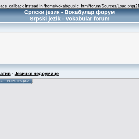
place_callback instead in /home/vokab/public_html/forum/Sources/Load.php(216
Српски језик - Вокабулар форум
Srpski jezik - Vokabular forum
атив
-
Језичке недоумице
ЊЕ
РЕГИСТРАЦИЈА