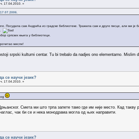
ч. 17.04.2010. »
17.07.2006.
иге. Посудила сам Андрића из градске библиотеке. Тражила сам и друге писце, али ми је б
..
збор српских књига у библиотеци.
прочитао мисли!
stoji srpski kulturni centar. Tu bi trebalo da nadjes ono elementarno. Mislim d
да се научи језик?
ч. 17.04.2010. »
skog
њанског. Смета ми што трпа запете тамо где им није место. Кад такву 
 наглас, чак би се и нека монодрама могла од њих направити.
да се научи језик?