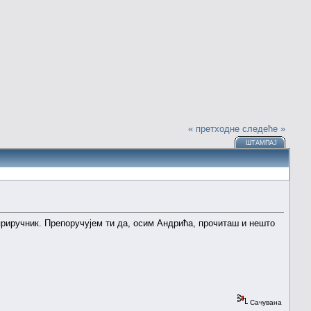
« претходне
следеће »
ШТАМПАЈ
приручник. Препоручујем ти да, осим Андрића, прочиташ и нешто
Сачувана