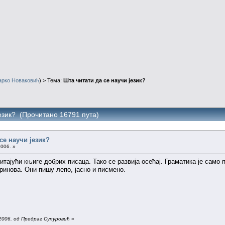
арко Новаковић
) > Тема:
Шта читати да се научи језик?
језик? (Прочитано 16791 пута)
се научи језик?
2006. »
ајући књиге добрих писаца. Тако се развија осећај. Граматика је само 
инова. Они пишу лепо, јасно и писмено.
2006. од Предраг Супуровић
»