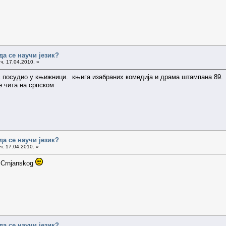
да се научи језик?
ч. 17.04.2010. »
с посудио у књижници. књига изабраних комедија и драма штампана 89. г
е чита на српском
да се научи језик?
ч. 17.04.2010. »
i Crnjanskog
да се научи језик?