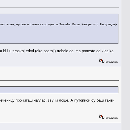
ило тешко, јер сам као мала само чула за Ћопића, Киша, Капора, итд. Не допадају
a bi i u srpskoj crkvi (ako postoji) trebalo da ima ponesto od klasika.
Сачувана
реченицу прочиташ наглас, звучи лоше. А путописи су баш такви
Сачувана