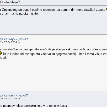
 ч. 17.04.2010. »
va Crnjanskog su duge i opsirne recenice, pa samim tim mora stavljati zapete
 znam tacno na sta mislite...
да се научи језик?
 ч. 17.04.2010. »
var umetničke inspiracije, što znači da je stavlja kako mu dođe, a to često
To je i jedan od razloga što više volim njegovu poeziju, ima i tamo viška z
četak.
да се научи језик?
 ч. 04.05.2010. »
е препоручујем особама које уче српски језик.