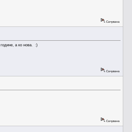
Сачувана
одине, а ко нова. :)
Сачувана
Сачувана