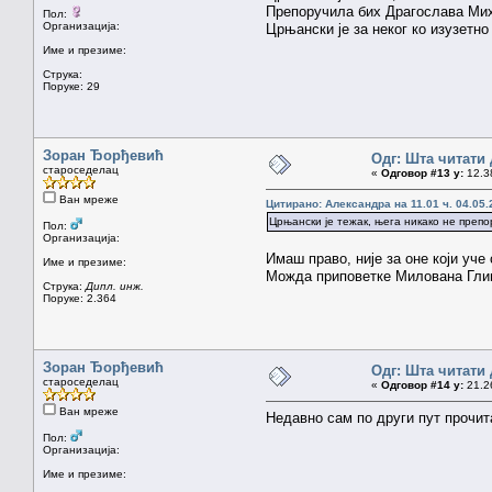
Препоручила бих Драгослава Мих
Пол:
Организација:
Црњански је за неког ко изузетно д
Име и презиме:
Струка:
Поруке: 29
Зоран Ђорђевић
Одг: Шта читати 
староседелац
«
Одговор #13 у:
12.38
Ван мреже
Цитирано: Александра на 11.01 ч. 04.05.
Црњански је тежак, њега никако не препор
Пол:
Организација:
Имаш право, није за оне који уче 
Име и презиме:
Можда приповетке Милована Гли
Струка:
Дипл. инж.
Поруке: 2.364
Зоран Ђорђевић
Одг: Шта читати 
староседелац
«
Одговор #14 у:
21.26
Ван мреже
Недавно сам по други пут прочит
Пол:
Организација:
Име и презиме: