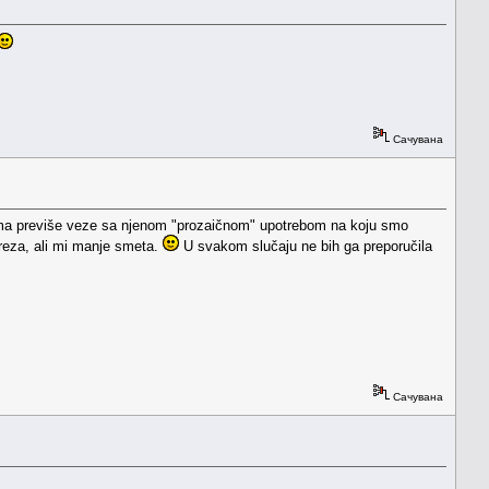
Сачувана
 nema previše veze sa njenom "prozaičnom" upotrebom na koju smo
areza, ali mi manje smeta.
U svakom slučaju ne bih ga preporučila
Сачувана