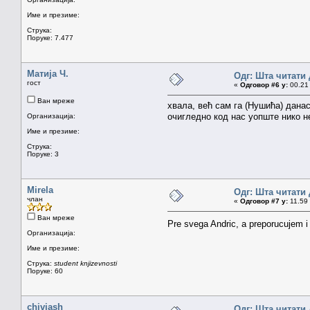
Име и презиме:
Струка:
Поруке: 7.477
Матија Ч.
Одг: Шта читати 
гост
«
Одговор #6 у:
00.21 
Ван мреже
хвала, већ сам га (Нушића) дана
очигледно код нас уопште нико н
Организација:
Име и презиме:
Струка:
Поруке: 3
Mirela
Одг: Шта читати 
члан
«
Одговор #7 у:
11.59 
Ван мреже
Pre svega Andric, a preporucujem 
Организација:
Име и презиме:
Струка:
student knjizevnosti
Поруке: 60
chiviash
Одг: Шта читати 