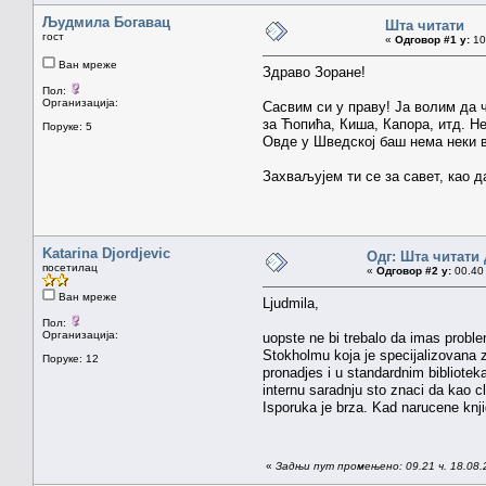
Људмила Богавац
Шта читати
гост
«
Одговор #1 у:
10.
Ван мреже
Здраво Зоране!
Пол:
Организација:
Сасвим си у праву! Ја волим да 
за Ћопића, Киша, Капора, итд. Н
Поруке: 5
Овде у Шведској баш нема неки в
Захваљујем ти се за савет, као д
Katarina Djordjevic
Одг: Шта читати 
посетилац
«
Одговор #2 у:
00.40 
Ван мреже
Ljudmila,
Пол:
Организација:
uopste ne bi trebalo da imas problem
Stokholmu koja je specijalizovana z
Поруке: 12
pronadjes i u standardnim bibliotek
internu saradnju sto znaci da kao c
Isporuka je brza. Kad narucene knji
«
Задњи пут промењено: 09.21 ч. 18.08.20