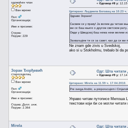
одомаћен члан
«
Одговор #8 у:
12.15 
Ван мреже
Цитирано: Људмила Богавац на 10.23 ч. 
Здраво Зоране!
Пол:
Организација:
Сасвим си у праву! Ја волим да читам књ
Име и презиме:
ми се баш књиге о другом светском рату.
Овде у Шведској баш нема неки велики и
Струка:
Поруке: 229
Захваљујем ти се за савет, као да си ми 
Ne znam gde zivis u Svedskoj,
ako si u Stokholmu, trebalo bi da po
Зоран Ђорђевић
Одг: Шта читати 
староседелац
«
Одговор #9 у:
17.14 
Ван мреже
Цитирано: Mirela на 11.59 ч. 17.04.2010.
Пол:
Pre svega Andric, a preporucujem i Crnjan
Организација:
Име и презиме:
Управо читам путописе Милоша Цр
текстови који би се могли читати
Струка:
Дипл. инж.
Поруке: 2.364
Mirela
Одг: Шта читати 