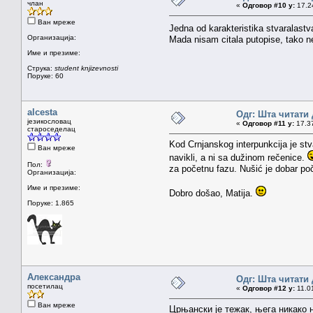
члан
«
Одговор #10 у:
17.24
Ван мреже
Jedna od karakteristika stvaralast
Организација:
Mada nisam citala putopise, tako ne
Име и презиме:
Струка:
student knjizevnosti
Поруке: 60
alcesta
Одг: Шта читати 
језикословац
«
Одговор #11 у:
17.37
староседелац
Kod Crnjanskog interpunkcija je st
Ван мреже
navikli, a ni sa dužinom rečenice.
Пол:
za početnu fazu. Nušić je dobar po
Организација:
Име и презиме:
Dobro došao, Matija.
Поруке: 1.865
Александра
Одг: Шта читати 
посетилац
«
Одговор #12 у:
11.01
Ван мреже
Црњански је тежак, њега никако н