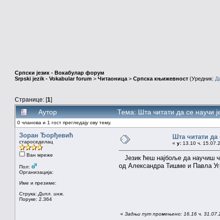
Српски језик - Вокабулар форум
Srpski jezik - Vokabular forum
>
Читаоница
>
Српска књижевност
(Уредник:
Д
Странице: [
1
]
Аутор
Тема: Шта читати да се научи 
0 чланова и 1 гост прегледају ову тему.
Зоран Ђорђевић
Шта читати да 
староседелац
«
у:
13.10 ч. 15.07.
Ван мреже
Језик ћеш најбоље да научиш чит
од Александра Тишме и Павла Угр
Пол:
Организација:
Име и презиме:
Струка:
Дипл. инж.
Поруке: 2.364
«
Задњи пут промењено: 16.16 ч. 31.07.