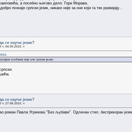
аиловића, а посебно његово дело: Гори Морава.
обро познаје српски језик, никако није за оне који га тек развијају...
да се научи језик?
 ч. 04.05.2010. »
2010.
учујем особама које уче српски језик.
српски.
шића.
да се научи језик?
 ч. 27.06.2010. »
ао роман Павла Угринова "Без љубави". Одличан стил, беспрекоран језик,