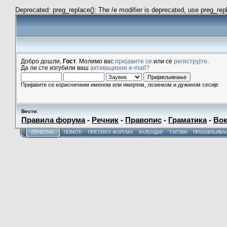
Deprecated: preg_replace(): The /e modifier is deprecated, use preg_re
Добро дошли,
Гост
. Молимо вас
пријавите се
или се
региструјте
.
Да ли сте изгубили ваш
активациони e-mail?
Пријавите се корисничким именом или имејлом, лозинком и дужином сесије
Вести
:
Правила форума
-
Речник
-
Правопис
-
Граматика
-
Вок
ПОЧЕТНА
ПОМОЋ
ПРЕТРАГА ФОРУМА
КАЛЕНДАР
ТАГОВИ
ПРИЈАВЉИВА