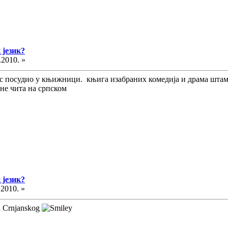
 језик?
.2010. »
ас посудио у књижници. књига изабраних комедија и драма штамп
не чита на српском
 језик?
.2010. »
 i Crnjanskog