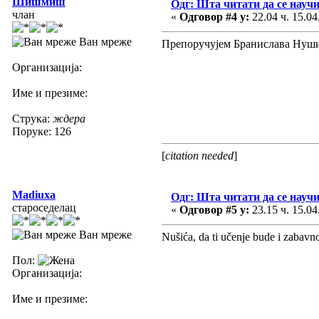
Шишмиш
Одг: Шта читати да се научи
члан
«
Одговор #4 у:
22.04 ч. 15.04
Ван мреже
Препоручујем Бранислава Нуши
Организација:
Име и презиме:
Струка:
ждера
Поруке: 126
[
citation needed
]
Madiuxa
Одг: Шта читати да се научи
староседелац
«
Одговор #5 у:
23.15 ч. 15.04
Ван мреже
Nušića, da ti učenje bude i zabavno
Пол:
Организација:
Име и презиме: