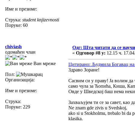
Име и презиме:
Струка:
student knjizevnosti
Поруке: 60
chiviash
Одг: Шта читати да се научи
одомаћен члан
«
Одговор #8 у:
12.15 ч. 17.04
Ван мреже
Цитирано: Људмила Богавац на 1
Здраво Зоране!
Пол:
Организација:
Сасвим си у праву! Ја волим да
само чула за Ћопића, Киша, Кап
Име и презиме:
Овде у Шведској баш нема неки
Струка:
Захваљујем ти се за савет, као 
Поруке: 229
Ne znam gde zivis u Svedskoj,
ako si u Stokholmu, trebalo bi da p
klasika.