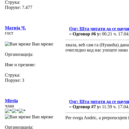
Струка:
Поруке: 7.477
Матија Ч.
Одг: Шта читати да се научи
гост
«
Одговор #6 у:
00.21 ч. 17.04
Ван мреже
хвала, већ сам га (Нушића) дан
очигледно код нас уопште нико 
Организација:
Име и презиме:
Струка:
Поруке: 3
Mirela
Одг: Шта читати да се научи
члан
«
Одговор #7 у:
11.59 ч. 17.04
Ван мреже
Pre svega Andric, a preporucujem
Организација: