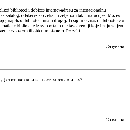
izoj biblioteci i dobices internet-adresu za intenacionalnu
tas katalog, odaberes sto zelis i u zeljenom taktu narucujes. Mozes
oj najblizoj biblioteci ima u drugoj. Ti sigurno znas da biblioteke u
aticne biblioteke iz svih ostalih u citavoj zemlji koje imaju zeljenu
stenje e-postom ili obicnim pismom. Po zelji.
Сачувана
ку (класичке) књижевност, упознам и њу?
Сачувана