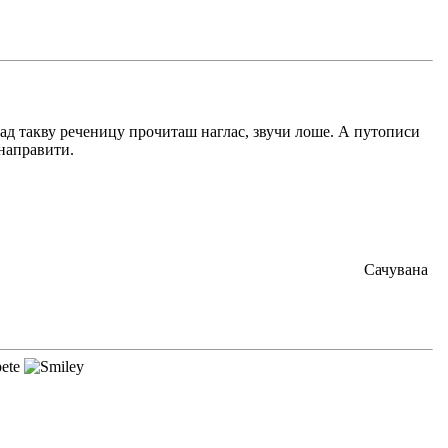
ад такву реченицу прочиташ наглас, звучи лоше. А путописи
 направити.
Сачувана
pete