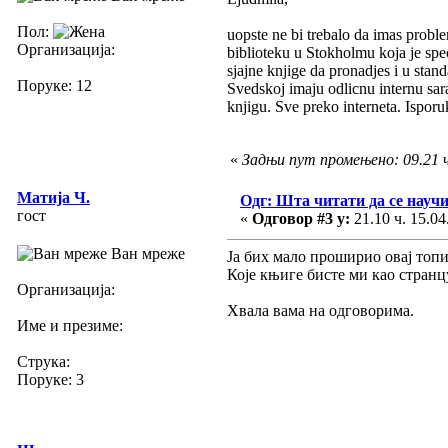
Пол:
uopste ne bi trebalo da imas proble
Организација:
biblioteku u Stokholmu koja je spec
sjajne knjige da pronadjes i u stan
Поруке: 12
Svedskoj imaju odlicnu internu sara
knjigu. Sve preko interneta. Isporu
«
Задњи пут промењено: 09.21 ч.
Матија Ч.
Одг: Шта читати да се научи
гост
«
Одговор #3 у:
21.10 ч. 15.04
Ван мреже
Ја бих мало проширио овај топи
Које књиге бисте ми као странц
Организација:
Хвала вама на одговорима.
Име и презиме:
Струка:
Поруке: 3