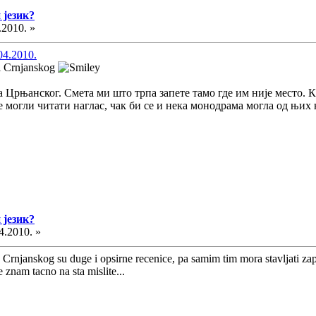
 језик?
.2010. »
04.2010.
 i Crnjanskog
Црњанског. Смета ми што трпа запете тамо где им није место. К
се могли читати наглас, чак би се и нека монодрама могла од њих
 језик?
4.2010. »
a Crnjanskog su duge i opsirne recenice, pa samim tim mora stavljati za
 znam tacno na sta mislite...