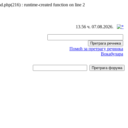
d.php(216) : runtime-created function on line 2
13.56 ч. 07.08.2026.
Помоћ за претрагу речника
Вокабулара