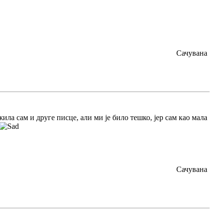
Сачувана
ла сам и друге писце, али ми је било тешко, јер сам као мала
Сачувана