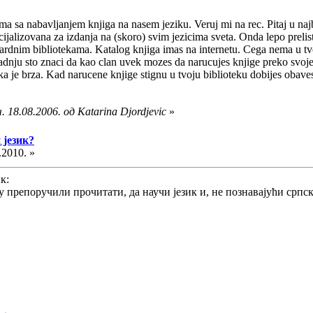
ma sa nabavljanjem knjiga na nasem jeziku. Veruj mi na rec. Pitaj u najbl
ijalizovana za izdanja na (skoro) svim jezicima sveta. Onda lepo prelis
dardnim bibliotekama. Katalog knjiga imas na internetu. Cega nema u tvoj
dnju sto znaci da kao clan uvek mozes da narucujes knjige preko svoje m
ka je brza. Kad narucene knjige stignu u tvoju biblioteku dobijes obave
 18.08.2006. од Katarina Djordjevic
»
 језик?
.2010. »
к:
у препоручили прочитати, да научи језик и, не познавајући српс