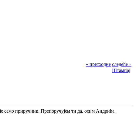
« претходне
следеће »
Штампај
 је само приручник. Препоручујем ти да, осим Андрића,