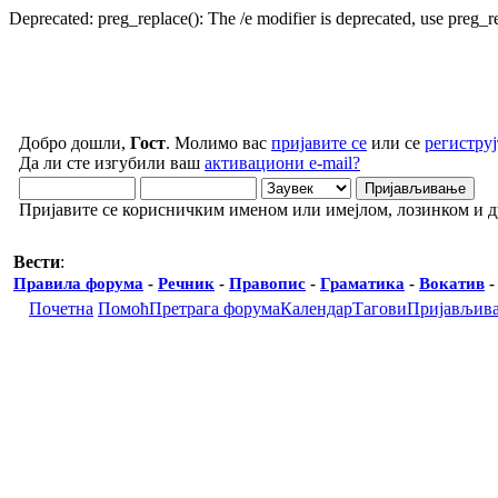
Deprecated: preg_replace(): The /e modifier is deprecated, use preg_
Добро дошли,
Гост
. Молимо вас
пријавите се
или се
региструј
Да ли сте изгубили ваш
активациони e-mail?
Пријавите се корисничким именом или имејлом, лозинком и 
Вести
:
Правила форума
-
Речник
-
Правопис
-
Граматика
-
Вокатив
Почетна
Помоћ
Претрага форума
Календар
Тагови
Пријављив