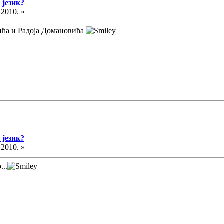
 језик?
.2010. »
ћа и Радоја Домановића
 језик?
.2010. »
...