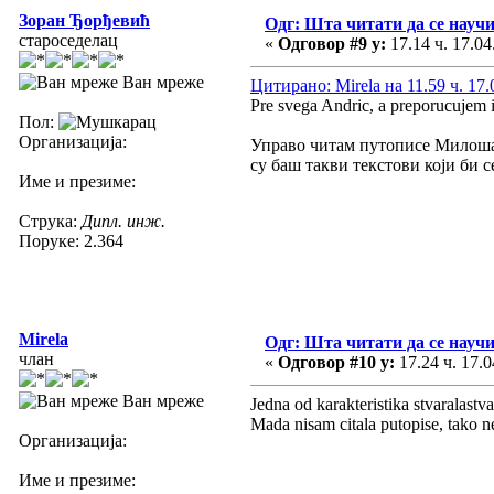
Зоран Ђорђевић
Одг: Шта читати да се научи
староседелац
«
Одговор #9 у:
17.14 ч. 17.04
Ван мреже
Цитирано: Mirela на 11.59 ч. 17.
Pre svega Andric, a preporucujem
Пол:
Организација:
Управо читам путописе Милоша 
су баш такви текстови који би 
Име и презиме:
Струка:
Дипл. инж.
Поруке: 2.364
Mirela
Одг: Шта читати да се научи
члан
«
Одговор #10 у:
17.24 ч. 17.0
Ван мреже
Jedna od karakteristika stvaralastv
Mada nisam citala putopise, tako ne
Организација:
Име и презиме: