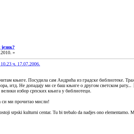
 језик?
.2010. »
0.23 ч. 17.07.2006.
 читам књиге. Посудила сам Андрића из градске библиотеке. Тражи
ора, итд. Не допадају ми се баш књиге о другом светском рату...
 велики избор српских књига у библиотеци.
да си ми прочитао мисли!
ostoji srpski kulturni centar. Tu bi trebalo da nadjes ono elementarno. M