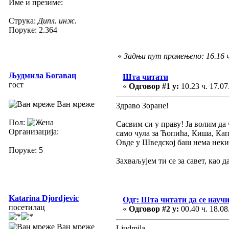
Име и презиме:
Струка:
Дипл. инж.
Поруке: 2.364
«
Задњи пут промењено: 16.16 ч
Људмила Богавац
Шта читати
гост
«
Одговор #1 у:
10.23 ч. 17.07
Ван мреже
Здраво Зоране!
Пол:
Сасвим си у праву! Ја волим да
Организација:
само чула за Ћопића, Киша, Кап
Овде у Шведској баш нема неки
Поруке: 5
Захваљујем ти се за савет, као 
Katarina Djordjevic
Одг: Шта читати да се научи
посетилац
«
Одговор #2 у:
00.40 ч. 18.08
Ван мреже
Ljudmila,