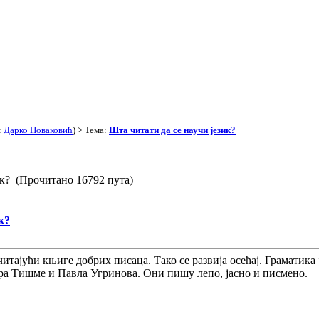
:
Дарко Новаковић
) > Тема:
Шта читати да се научи језик?
ик? (Прочитано 16792 пута)
к?
тајући књиге добрих писаца. Тако се развија осећај. Граматика
а Тишме и Павла Угринова. Они пишу лепо, јасно и писмено.