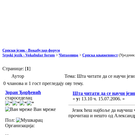
Српски језик - Вокабулар форум
Srpski jezik - Vokabular forum
>
Читаоница
>
Српска књижевност
(Уредник
Странице: [
1
]
Аутор
Тема: Шта читати да се научи јез
0 чланова и 1 гост прегледају ову тему.
Зоран Ђорђевић
Шта читати да се научи јези
староседелац
«
у:
13.10 ч. 15.07.2006. »
Ван мреже
Језик ћеш најбоље да научиш чи
прочиташ и нешто од Александр
Пол:
Организација: