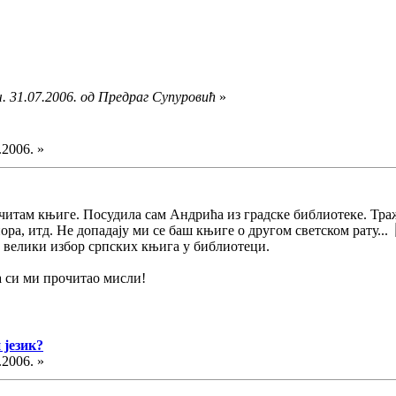
. 31.07.2006. од Предраг Супуровић
»
.2006. »
 читам књиге. Посудила сам Андрића из градске библиотеке. Тражи
ора, итд. Не допадају ми се баш књиге о другом светском рату...
 велики избор српских књига у библиотеци.
да си ми прочитао мисли!
 језик?
.2006. »