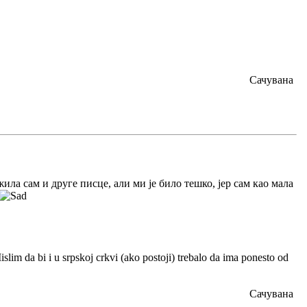
Сачувана
ла сам и друге писце, али ми је било тешко, јер сам као мала
islim da bi i u srpskoj crkvi (ako postoji) trebalo da ima ponesto od
Сачувана