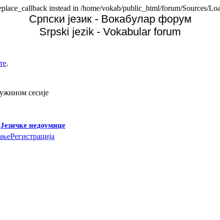
replace_callback instead in /home/vokab/public_html/forum/Sources/Loa
Српски језик - Вокабулар форум
Srpski jezik - Vokabular forum
те
.
дужином сесије
-
Језичке недоумице
ање
Регистрација