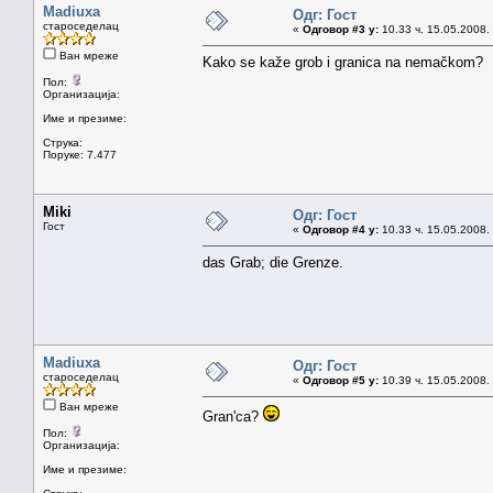
Madiuxa
Одг: Гост
староседелац
«
Одговор #3 у:
10.33 ч. 15.05.2008.
Ван мреже
Kako se kaže grob i granica na nemačkom?
Пол:
Организација:
Име и презиме:
Струка:
Поруке: 7.477
Miki
Одг: Гост
Гост
«
Одговор #4 у:
10.33 ч. 15.05.2008.
das Grab; die Grenze.
Madiuxa
Одг: Гост
староседелац
«
Одговор #5 у:
10.39 ч. 15.05.2008.
Ван мреже
Gran'ca?
Пол:
Организација:
Име и презиме: