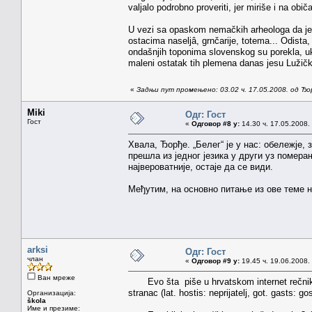
valjalo podrobno proveriti, jer miriše i na ob
U vezi sa opaskom nemačkih arheologa da je 
ostacima naseljâ, grnčarije, totema... Odista
ondašnjih toponima slovenskog su porekla, ukl
maleni ostatak tih plemena danas jesu Lužički 
«
Задњи пут промењено: 03.02 ч. 17.05.2008. од Ђ
Miki
Одг: Гост
Гост
«
Одговор #8 у:
14.30 ч. 17.05.2008.
Хвала, Ђорђе. „Белег“ је у нас: обележје, 
прешла из једног језика у други уз помер
највероватније, остаје да се види.
Међутим, на основно питање из ове теме н
arksi
Одг: Гост
члан
«
Одговор #9 у:
19.45 ч. 19.06.2008.
Ван мреже
Evo šta piše u hrvatskom internet rečniku o e
stranac (lat. hostis: neprijatelj, got. gasts: gos
Организација:
škola
Име и презиме: