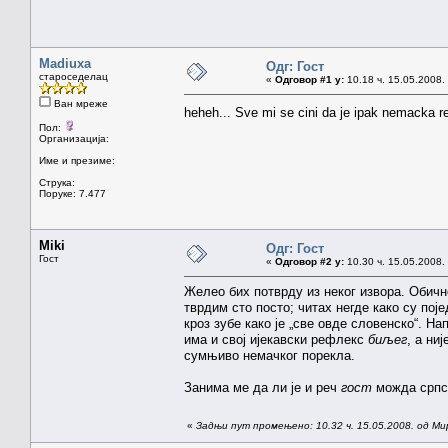
Madiuxa
Одг: Гост
староседелац
«
Одговор #1 у:
10.18 ч. 15.05.2008.
Ван мреже
heheh... Sve mi se cini da je ipak nemacka re
Пол:
Организација:
Име и презиме:
Струка:
Поруке: 7.477
Miki
Одг: Гост
Гост
«
Одговор #2 у:
10.30 ч. 15.05.2008.
Желео бих потврду из неког извора. Обично
тврдим сто посто; читах негде како су по
кроз зубе како је „све овде словенско“. Н
има и свој ијекавски рефлекс
биљег
, а ни
сумњиво немачког порекла.
Занима ме да ли је и реч
гост
можда српск
«
Задњи пут промењено: 10.32 ч. 15.05.2008. од Ми