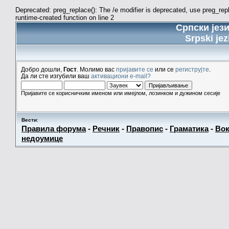
Deprecated: preg_replace(): The /e modifier is deprecated, use preg_re
runtime-created function on line 2
Српски јез
Srpski jez
Добро дошли,
Гост
. Молимо вас
пријавите се
или се
региструјте
.
Да ли сте изгубили ваш
активациони e-mail?
Пријавите се корисничким именом или имејлом, лозинком и дужином сесије
Вести
:
Правила форума
-
Речник
-
Правопис
-
Граматика
-
Вок
недоумице