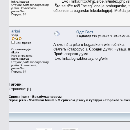
Evo i linka:http://hjp.srce.hr/index.php?
iskra isaeva
Струка:
profesor bugarskog
Što se tiče reči "beleg" ona je prabugarska, t
jezika i knizevnosti,
učbenicima bugarske leksikologije). Možda je 
prevodilac
Поруке: 64
arksi
Одг: Гост
члан
«
Одговор #10 у:
20.05 ч. 19.06.2008.
Ван мреже
А evo i šta piše u bugarskom wiki rečniku:
бѣлѣгъ (старорус.). Сродни думи: чуваш. палă
Организација:
škola
Прабългарска дума.
Име и презиме:
Evo linka:bg.wiktionary. org/wiki
iskra isaeva
Струка:
profesor bugarskog
jezika i knizevnosti,
prevodilac
Поруке: 64
Тагови:
Странице: [
1
]
Српски језик - Вокабулар форум
Srpski jezik - Vokabular forum
>
О српском језику и култури
>
Порекло значе