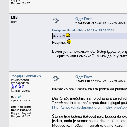
Струка:
Поруке: 7.477
Miki
Одг: Гост
Гост
«
Одговор #6 у:
10.45 ч. 15.05.2008.
Цитирано: Brunichild на 10.39 ч. 15.05.2008.
Gran'ca?
Рецимо.
Белег је на немачком
der Beleg
(дошло је д
— српско или немачко?). А можда је у пи
Ђорђе Божовић
Одг: Гост
језикословац
«
Одговор #7 у:
03.00 ч. 17.05.2008.
староседелац
Nemačko
die Grenze
zaista potiče od prasl
Ван мреже
Пол:
Das Grab
, međutim, samo odražava zajedničk
Организација:
*ghrob
nastalo je i naše
grob
(kao i glagol
gre
Име и презиме:
http://www.vokabular.org/forum/index.php?to
Đorđe Božović
Струка:
lingvist
Što se tiče
belega
(
biljega
) pak, budući da ov
Поруке: 4.322
jezika, onda je veoma stara, dakle još iz pra
Moguće je, međutim, i obratno, da ne kažem n