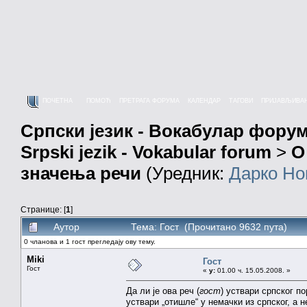
ПОЧЕТНА
ПОМОЋ
ПРЕТРАГА ФОРУМА
КАЛЕНДАР
ТАГОВИ
ПРИЈАВЉИВА
Српски језик - Вокабулар фору
Srpski jezik - Vokabular forum
>
О
значења речи
(Уредник:
Дарко Но
Странице: [
1
]
Аутор
Тема: Гост (Прочитано 9632 пута)
0 чланова и 1 гост прегледају ову тему.
Miki
Гост
Гост
«
у:
01.00 ч. 15.05.2008. »
Да ли је ова реч (
гост
) уствари српског по
уствари „отишле“ у немачки из српског, а 