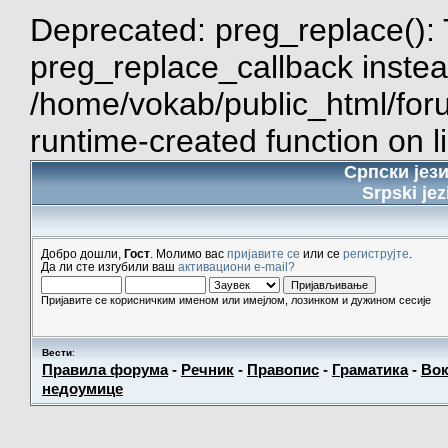
Deprecated: preg_replace(): 
preg_replace_callback instea
/home/vokab/public_html/for
runtime-created function on l
Српски јез
Srpski jez
Добро дошли,
Гост
. Молимо вас
пријавите се
или се
региструјте
.
Да ли сте изгубили ваш
активациони e-mail?
Пријавите се корисничким именом или имејлом, лозинком и дужином сесије
Вести
:
Правила форума
-
Речник
-
Правопис
-
Граматика
-
Вок
недоумице