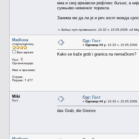
има и свој ијекавски рефлекс
биљег
, а ни
сумњиво немачког порекла.
Занима ме да ли је и реч
гост
можда српск
«
Задњи пут промењено: 10.32 ч. 15.05.2008. од Ми
Madiuxa
Одг: Гост
староседелац
«
Одговор #3 у:
10.33 ч. 15.05.2008.
Ван мреже
Kako se kaže grob i granica na nemačkom?
Пол:
Организација:
Име и презиме:
Струка:
Поруке: 7.477
Miki
Одг: Гост
Гост
«
Одговор #4 у:
10.33 ч. 15.05.2008.
das Grab; die Grenze.
Madiuxa