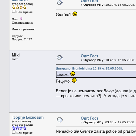
Одг: Гост
староседелац
«
Одговор #5 у:
10.39 ч. 15.05.2008.
Ван мреже
Gran'ca?
Пол:
Организација:
Име и презиме:
Струка:
Поруке: 7.477
Miki
Одг: Гост
Гост
«
Одговор #6 у:
10.45 ч. 15.05.2008.
Цитирано: Brunichild на 10.39 ч. 15.05.2008.
Gran'ca?
Рецимо.
Белег је на немачком
der Beleg
(дошло је д
— српско или немачко?). А можда је у пи
Ђорђе Божовић
Одг: Гост
језикословац
«
Одговор #7 у:
03.00 ч. 17.05.2008.
староседелац
Nemačko
die Grenze
zaista potiče od prasl
Ван мреже