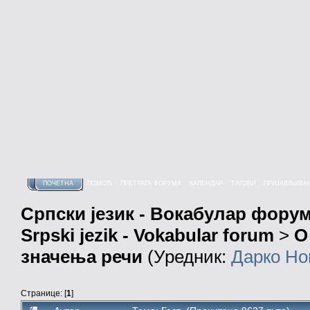
ПОЧЕТНА
ПОМОЋ
ПРЕТРАГА ФОРУМА
КАЛЕНДАР
ТАГОВИ
ПРИЈАВЉИВА
Српски језик - Вокабулар фору
Srpski jezik - Vokabular forum
>
О
значења речи
(Уредник:
Дарко Но
Странице: [
1
]