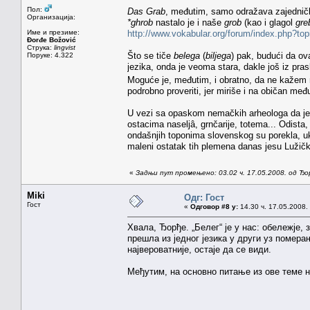
Пол:
Das Grab
, međutim, samo odražava zajedničk
Организација:
*ghrob
nastalo je i naše
grob
(kao i glagol
gre
Име и презиме:
http://www.vokabular.org/forum/index.php?to
Đorđe Božović
Струка:
lingvist
Što se tiče
belega
(
biljega
) pak, budući da ov
Поруке: 4.322
jezika, onda je veoma stara, dakle još iz pra
Moguće je, međutim, i obratno, da ne kažem n
podrobno proveriti, jer miriše i na običan me
U vezi sa opaskom nemačkih arheologa da je 
ostacima naseljâ, grnčarije, totema... Odista
ondašnjih toponima slovenskog su porekla, ukl
maleni ostatak tih plemena danas jesu Lužički 
«
Задњи пут промењено: 03.02 ч. 17.05.2008. од Ђ
Miki
Одг: Гост
Гост
«
Одговор #8 у:
14.30 ч. 17.05.2008.
Хвала, Ђорђе. „Белег“ је у нас: обележје, 
прешла из једног језика у други уз помер
највероватније, остаје да се види.
Међутим, на основно питање из ове теме н