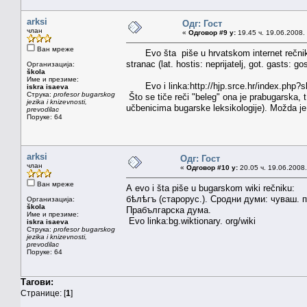
arksi
Одг: Гост
члан
«
Одговор #9 у:
19.45 ч. 19.06.2008.
Ван мреже
Evo šta piše u hrvatskom internet rečniku o e
stranac (lat. hostis: neprijatelj, got. gasts: gos
Организација:
škola
Име и презиме:
Evo i linka:http://hjp.srce.hr/index.php?
iskra isaeva
Струка:
profesor bugarskog
Što se tiče reči "beleg" ona je prabugarska, t
jezika i knizevnosti,
učbenicima bugarske leksikologije). Možda je 
prevodilac
Поруке: 64
arksi
Одг: Гост
члан
«
Одговор #10 у:
20.05 ч. 19.06.2008.
Ван мреже
А evo i šta piše u bugarskom wiki rečniku:
бѣлѣгъ (старорус.). Сродни думи: чуваш. палă
Организација:
škola
Прабългарска дума.
Име и презиме:
Evo linka:bg.wiktionary. org/wiki
iskra isaeva
Струка:
profesor bugarskog
jezika i knizevnosti,
prevodilac
Поруке: 64
Тагови:
Странице: [
1
]