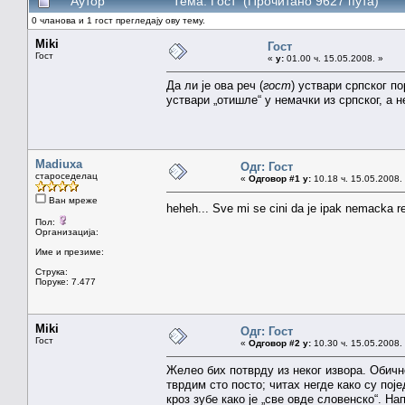
Аутор
Тема: Гост (Прочитано 9627 пута)
0 чланова и 1 гост прегледају ову тему.
Miki
Гост
Гост
«
у:
01.00 ч. 15.05.2008. »
Да ли је ова реч (
гост
) уствари српског по
уствари „отишле“ у немачки из српског, а 
Madiuxa
Одг: Гост
староседелац
«
Одговор #1 у:
10.18 ч. 15.05.2008.
Ван мреже
heheh... Sve mi se cini da je ipak nemacka re
Пол:
Организација:
Име и презиме:
Струка:
Поруке: 7.477
Miki
Одг: Гост
Гост
«
Одговор #2 у:
10.30 ч. 15.05.2008.
Желео бих потврду из неког извора. Обично
тврдим сто посто; читах негде како су по
кроз зубе како је „све овде словенско“. Н