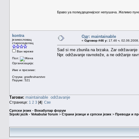
Браво уа полиудеценијског непушача. Желимо пун
kontra
Одг: maintainable
језикословац
«
Одговор #46 у:
17.46 ч. 02.06.2008.
староседелац
Sad si me zbunila na brzaka. Zar održavanje n
Ван мреже
Npr. održavanje ravnoteže, a ne održanje rav
Пол:
Организација:
Име и презиме:
Струка:
građevinarstvo
Поруке: 521
Тагови:
maintainable
održavanje
Странице:
1
2
3
[
4
]
Све
Српски језик - Вокабулар форум
Srpski jezik - Vokabular forum
>
Страни језици и српски језик
>
Преводи и п