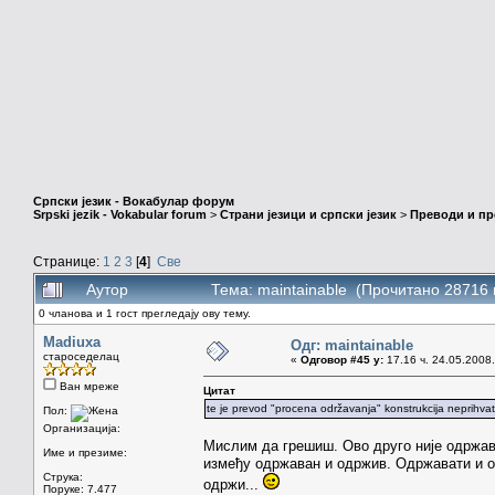
Српски језик - Вокабулар форум
Srpski jezik - Vokabular forum
>
Страни језици и српски језик
>
Преводи и п
Странице:
1
2
3
[
4
]
Све
Аутор
Тема: maintainable (Прочитано 28716 
0 чланова и 1 гост прегледају ову тему.
Madiuxa
Одг: maintainable
староседелац
«
Одговор #45 у:
17.16 ч. 24.05.2008.
Ван мреже
Цитат
te je prevod "procena održavanja" konstrukcija neprihvat
Пол:
Организација:
Мислим да грешиш. Ово друго није одржав
Име и презиме:
између одржаван и одржив. Одржавати и од
Струка:
одржи...
Поруке: 7.477