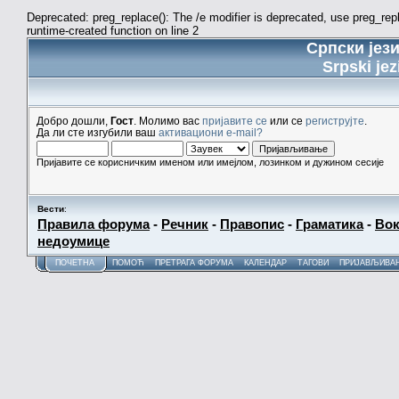
Deprecated: preg_replace(): The /e modifier is deprecated, use preg_re
runtime-created function on line 2
Српски јез
Srpski jez
Добро дошли,
Гост
. Молимо вас
пријавите се
или се
региструјте
.
Да ли сте изгубили ваш
активациони e-mail?
Пријавите се корисничким именом или имејлом, лозинком и дужином сесије
Вести
:
Правила форума
-
Речник
-
Правопис
-
Граматика
-
Вок
недоумице
ПОЧЕТНА
ПОМОЋ
ПРЕТРАГА ФОРУМА
КАЛЕНДАР
ТАГОВИ
ПРИЈАВЉИВА