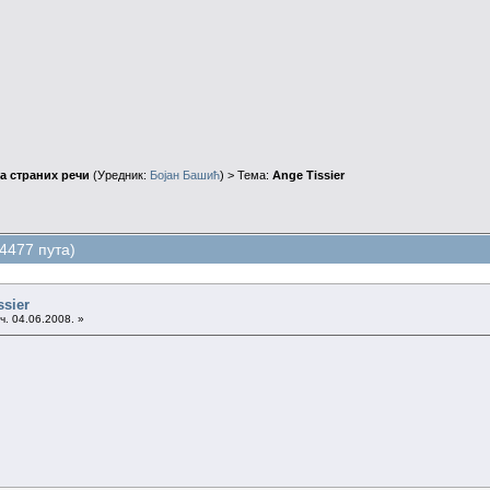
а страних речи
(Уредник:
Бојан Башић
) > Тема:
Ange Tissier
4477 пута)
ssier
ч. 04.06.2008. »