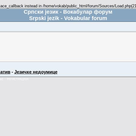
place_callback instead in /home/vokab/public_html/forum/Sources/Load.php(216
Српски језик - Вокабулар форум
Srpski jezik - Vokabular forum
атив
-
Језичке недоумице
ЊЕ
РЕГИСТРАЦИЈА