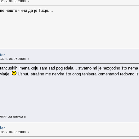
23 ч. 04.06.2008. »
ве нешто чини да је Тисје....
ier
32 ч. 04.06.2008. »
ji francuskih imena koju sam sad pogledala... stvarno mi je nezgodno što nema 
 Matje.
Usput, strašno me nervira što onog tenisera komentatori redovno iz
008. од alcesta
»
ier
35 ч. 04.06.2008. »