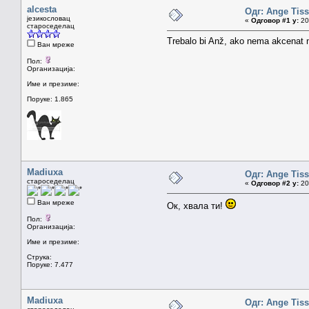
alcesta
Одг: Ange Tiss
језикословац
«
Одговор #1 у:
20.
староседелац
Trebalo bi Anž, ako nema akcenat 
Ван мреже
Пол:
Организација:
Име и презиме:
Поруке: 1.865
Madiuxa
Одг: Ange Tiss
староседелац
«
Одговор #2 у:
20.
Ван мреже
Ок, хвала ти!
Пол:
Организација:
Име и презиме:
Струка:
Поруке: 7.477
Madiuxa
Одг: Ange Tiss