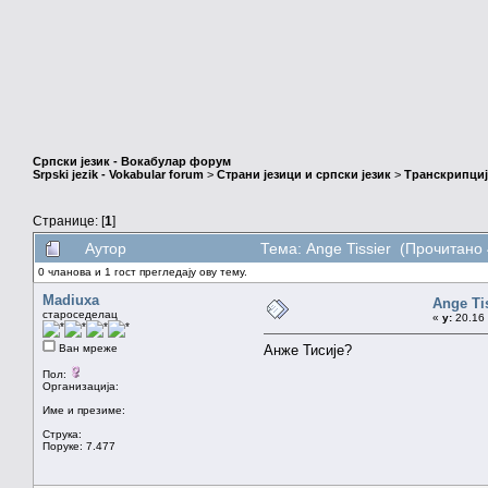
Српски језик - Вокабулар форум
Srpski jezik - Vokabular forum
>
Страни језици и српски језик
>
Транскрипциј
Странице: [
1
]
Аутор
Тема: Ange Tissier (Прочитано 
0 чланова и 1 гост прегледају ову тему.
Madiuxa
Ange Ti
староседелац
«
у:
20.16 
Ван мреже
Анже Тисије?
Пол:
Организација:
Име и презиме:
Струка:
Поруке: 7.477