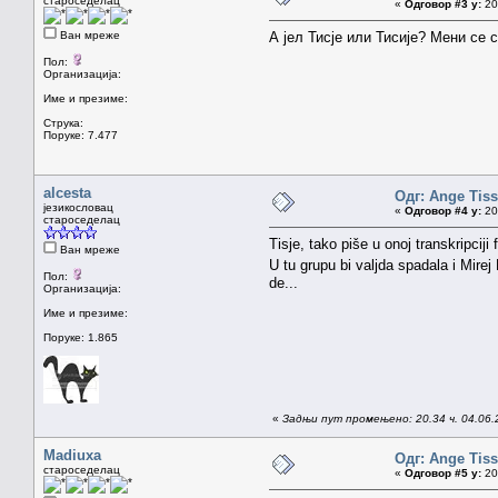
староседелац
«
Одговор #3 у:
20.
Ван мреже
А јел Тисје или Тисије? Мени се с
Пол:
Организација:
Име и презиме:
Струка:
Поруке: 7.477
alcesta
Одг: Ange Tiss
језикословац
«
Одговор #4 у:
20.
староседелац
Tisje, tako piše u onoj transkripci
Ван мреже
U tu grupu bi valjda spadala i Mirej
Пол:
de...
Организација:
Име и презиме:
Поруке: 1.865
«
Задњи пут промењено: 20.34 ч. 04.06.2
Madiuxa
Одг: Ange Tiss
староседелац
«
Одговор #5 у:
20.