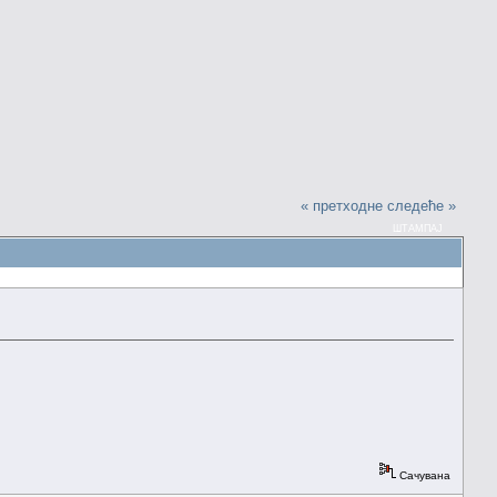
« претходне
следеће »
ШТАМПАЈ
Сачувана