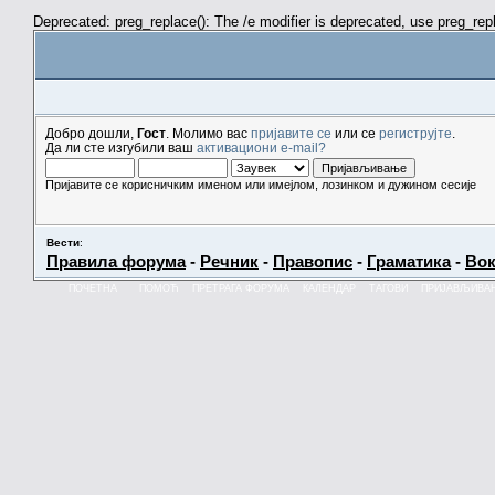
Deprecated: preg_replace(): The /e modifier is deprecated, use preg_re
Добро дошли,
Гост
. Молимо вас
пријавите се
или се
региструјте
.
Да ли сте изгубили ваш
активациони e-mail?
Пријавите се корисничким именом или имејлом, лозинком и дужином сесије
Вести
:
Правила форума
-
Речник
-
Правопис
-
Граматика
-
Вок
ПОЧЕТНА
ПОМОЋ
ПРЕТРАГА ФОРУМА
КАЛЕНДАР
ТАГОВИ
ПРИЈАВЉИВА