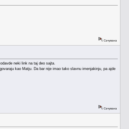
Сачувана
odavde neki link na taj deo sajta.
govaraju kao Matju. Da bar nije imao tako slavnu imenjakinju, pa ajde
Сачувана