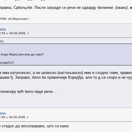
правка, Србољубе. После заграде се речи не одвајају белином:
(овако)
,
2008. од Мирослав
»
enin
.55 ч. 04.06.2008. »
08.
 Енди Мареј (мислим да није)?
МонфиЛс)?
м има каталонско, а не шпанско (кастиљанско) име и сходно томе, прави
 нашем ђ. Заправо, било би правилније Коредђа, али то д се скоро и не чу
тенисеру већ било овде речи....
enin
.58 ч. 04.06.2008. »
о хтедох да апсолвирамо, што се каже.