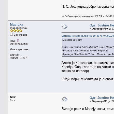
П. С. Још једна добронамерна ис
«
Задњи пут промењено: 22.59 ч. 04.06.
Madiuxa
Одг: Justine H
староседелац
«
Одговор #10 у:
22
Ван мреже
Цитирано: Мирослав на 20.46 ч. 04.06.20
Можемо и у ову.
Пол:
Организација:
Онај Британац
Andy Murray
? Енди Мари?
Име и презиме:
Шпанац
Alex Corretja
? Алекс Кореча?
Француз
Gael Monfils
? Гаел Монфис (не 
Струка:
Поруке: 7.477
Алекс је Каталонац, па самим ти
Коређа. Овај глас тј је најближи
тешко за изговор).
Енди Мари. Мислим да је о овом 
Miki
Одг: Justine H
Гост
«
Одговор #11 у:
22
Било је речи о Марију, знам, сам