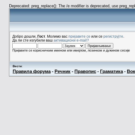
Deprecated: preg_replace(): The /e modifier is deprecated, use preg_re
Добро дошли,
Гост
. Молимо вас
пријавите се
или се
региструјте
.
Да ли сте изгубили ваш
активациони e-mail?
Пријавите се корисничким именом или имејлом, лозинком и дужином сесије
Вести
:
Правила форума
-
Речник
-
Правопис
-
Граматика
-
Вок