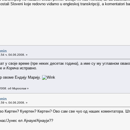
ostali Sloveni koje redovno viđamo u engleskoj transkripciji, a komentatori b
enin
54 ч. 04.06.2008. »
знат у своје време (пре неких десетак година), а име су му углавном ова
је и
Кореча
исправно.
р овоме Ендију Марију.
2008. од Мирослав
»
enin
59 ч. 04.06.2008. »
во Киртен? Куертен? Кертен? Ово сам све чуо од наших коментатора. Шт
нас/Јунес ел Ајнауи/Ајнауји??