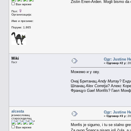
Žistin Enen-Arden. Mogli bismo da 
Ван мреже
Пол:
Организација:
Име и презиме:
Поруке: 1.865
Miki
Одг: Justine H
Гост
«
Одговор #2 у:
20.
Можемо и у ову.
Онај Британац
Andy Murray
? Енди
Шпанац
Alex Corretja
? Алекс Кор
Француз
Gael Monfils
? Гаел Монф
alcesta
Одг: Justine H
језикословац
«
Одговор #3 у:
20.
староседелац
Monfis je sigurno, i tu se stalno g
Ван мреже
Za ovog Španca nisam još čula, a u