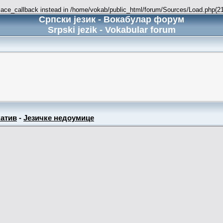
place_callback instead in /home/vokab/public_html/forum/Sources/Load.php(216
Српски језик - Вокабулар форум
Srpski jezik - Vokabular forum
атив
-
Језичке недоумице