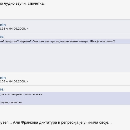
о чудно звучи, спочетка.
enin
.58 ч. 04.06.2008. »
08.
тен? Куертен? Кертен? Ово сам све чуо од наших коментатора. Шта је исправно?
enin
.59 ч. 04.06.2008. »
08.
х да апсолвирамо, што се каже.
звучи, спочетка.
узеп... Али Франкова диктатура и репресија је учинила своје...