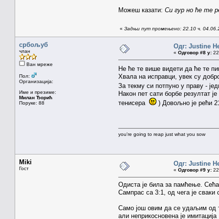
Можеш казати:
Си гур но ће те ре
«
Задњи пут промењено: 22.10 ч. 04.06.
србољуб
Одг: Justine H
члан
«
Одговор #8 у:
22.
Ван мреже
Не ће те више видети да ће те пи
Хвала на исправци, увек су добро
Пол:
Организација:
За текму си потпуно у праву - ј
Име и презиме:
Након пет сати борбе резултат је
Милан Ђорић
тенисера
) Довољно је рећи 2
Поруке: 88
you're going to reap just what you sow
Miki
Одг: Justine H
Гост
«
Одговор #9 у:
22.
Одиста је била за памћење. Сећам
Сампрас са 3:1, од чега је сваки
Само још овим да се удаљим од т
али неприкосновена је имитација