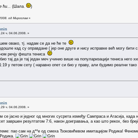
 ћи...
(Шала.
)
2008. од Мирослав
»
enin
24 ч. 04.06.2008. »
шем овако, тј. надам се да не ће те
дошле кад су оправдане ( јер оне друге и нису исправке већ могу бити с
едном речју фешта тениса
 био тај да је тај један меч учинио више на популаризацији тениса него 
1:19 у петом сету ( наравно опет си био у праву, али будимо реални та
enin
29 ч. 04.06.2008. »
 се јасно и једног од многих сусрета између Сампраса и Агасија, када н
 сет завршен резултатом 7:6, након доигравања, а као што рекох, без
бреј
еме: пао сам на д**е од смеха Ђоковићевом имитацијом Родика! Феноме
 Родика.