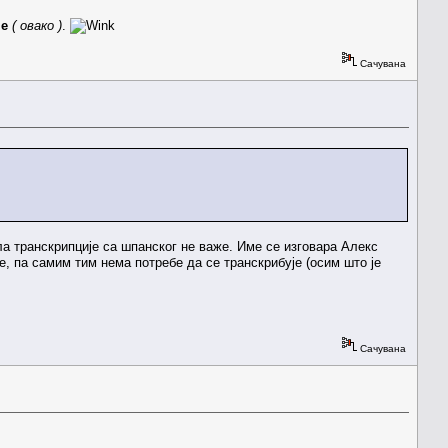
не
( овако )
.
Сачувана
ла транскрипције са шпанског не важе. Име се изговара Алекс
је, па самим тим нема потребе да се транскрибује (осим што је
Сачувана