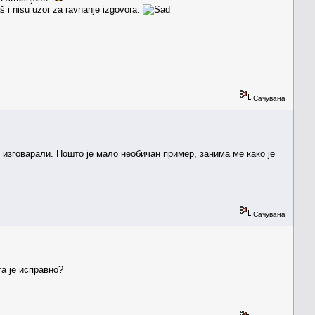
aš i nisu uzor za ravnanje izgovora.
Сачувана
ко изговарали. Пошто је мало необичан пример, занима ме како је
Сачувана
а је исправно?