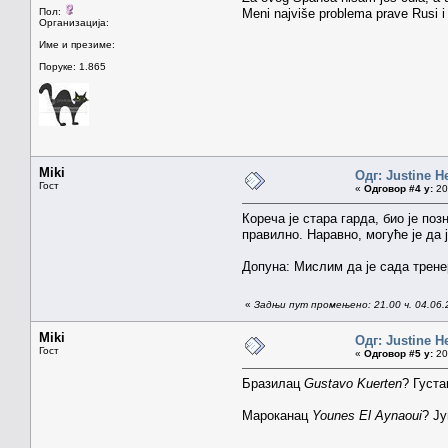
Пол:
Meni najviše problema prave Rusi i 
Организација:
Име и презиме:
Поруке: 1.865
Miki
Одг: Justine H
Гост
«
Одговор #4 у:
20.
Кореча је стара гарда, био је по
правилно. Наравно, могуће је да 
Допуна: Мислим да је сада трене
«
Задњи пут промењено: 21.00 ч. 04.06.
Miki
Одг: Justine H
Гост
«
Одговор #5 у:
20.
Бразилац
Gustavo Kuerten
? Густа
Мароканац
Younes El Aynaoui
? Ју