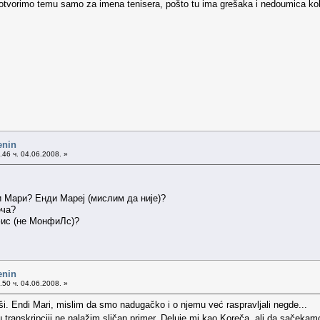
otvorimo temu samo za imena tenisera, pošto tu ima grešaka i nedoumica kol
enin
46 ч. 04.06.2008. »
 Мари? Енди Мареј (мислим да није)?
еча?
ис (не МонфиЛс)?
enin
50 ч. 04.06.2008. »
reši. Endi Mari, mislim da smo nadugačko i o njemu već raspravljali negde...
 transkripciji ne nalažim sličan primer. Deluje mi kao Koreča, ali da sačekam