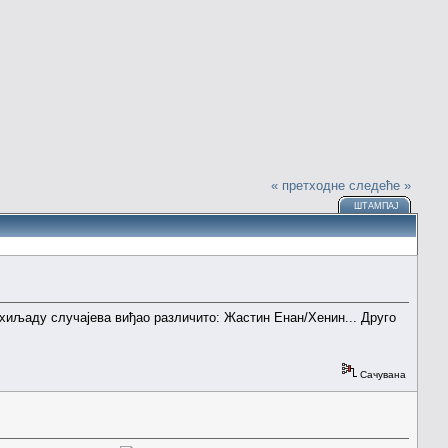
« претходне
следеће »
ШТАМПАЈ
 хиљаду случајева виђао различито: Жастин Енан/Хенин... Друго
Сачувана