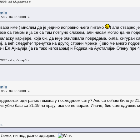
2008. од Мирослав
»
enin
58 ч. 04.06.2008. »
овара име ( мислим да је једино исправно њега питамо
) али стварно ј
везе са темом и ја се са тим потпуно слажем, али нисам могао да не п
заласку каријере, која би, да није обиловала повредама, била, сигуран са
ној, а већ следећег тренутка на другој страни мреже ( ово ме много подсе
еч Ел Ајнауија (ја га тако изговарам) и Родика на Аусталијан Опену пре 
2008. од србољуб
»
enin
05 ч. 04.06.2008. »
етрдесетак одиграних гемова у последњем сету? Ако се сећам било је 21:1
изгубио баш са 21:19 на крају, ако се не варам. Иначе, био сам одушев
08.
и
ћемо
, ни под разно одвојено.