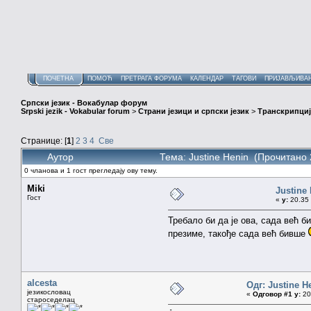
ПОЧЕТНА
ПОМОЋ
ПРЕТРАГА ФОРУМА
КАЛЕНДАР
ТАГОВИ
ПРИЈАВЉИВА
Српски језик - Вокабулар форум
Srpski jezik - Vokabular forum
>
Страни језици и српски језик
>
Транскрипциј
Странице: [
1
]
2
3
4
Све
Аутор
Тема: Justine Henin (Прочитано 
0 чланова и 1 гост прегледају ову тему.
Miki
Justine
Гост
«
у:
20.35 
Требало би да је ова, сада већ 
презиме, такође сада већ бивше
alcesta
Одг: Justine H
језикословац
«
Одговор #1 у:
20.
староседелац