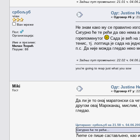
«
Задњи пут промењено: 21.01 ч. 04.06.
србољуб
Одг: Justine H
члан
«
Одговор #6 у:
21.
Ван мреже
Не знам како му се правилно изг
Сигурно ће те рећи да ово нема 
Пол:
Организација:
горепоменутог
Сада је већ на 
Име и презиме:
тенис, тј. лоптица је сада на јед
Милан Ђорић
п.с. Да није можда гледао неко м
Поруке: 88
«
Задњи пут промењено: 22.02 ч. 04.06.
you're going to reap just what you sow
Miki
Одг: Justine H
Гост
«
Одговор #7 у:
22.
Да ли је то онај маратонски са ч
другом овај Мароканац, мислим, 
гледао.
Цитирано: србољуб на 21.58 ч. 04.06.20
Сигурно ће те рећи...
Ћете
се пише састављено, као 