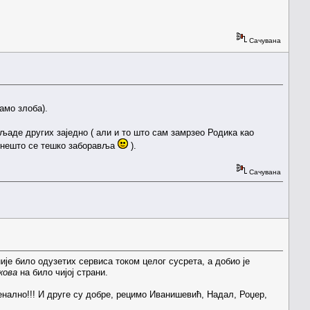
Сачувана
амо злоба).
хиљаде других заједно ( али и то што сам замрзео Родика као
ко нешто се тешко заборавља
).
Сачувана
ије било одузетих сервиса током целог сусрета, а добио је
кова
на било чијој страни.
нално!!! И друге су добре, рецимо Иванишевић, Надал, Роџер,