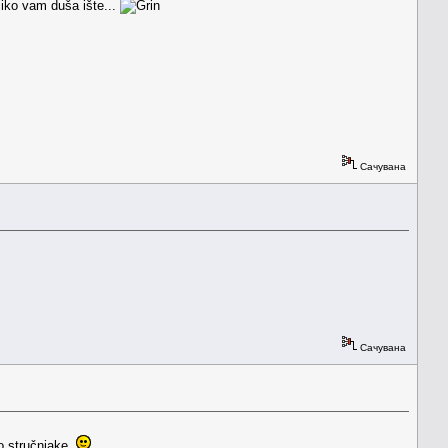
iko vam duša ište...
Сачувана
Сачувана
o stručnjake.