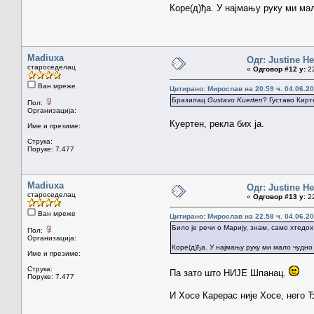
Коре(д)ђа. У најмању руку ми мал
Madiuxa
Одг: Justine H
староседелац
«
Одговор #12 у:
22
Ван мреже
Цитирано: Мирослав на 20.59 ч. 04.06.20
Бразилац
Gustavo Kuerten
? Густаво Кир
Пол:
Организација:
Куертен, рекла бих ја.
Име и презиме:
Струка:
Поруке: 7.477
Madiuxa
Одг: Justine H
староседелац
«
Одговор #13 у:
22
Ван мреже
Цитирано: Мирослав на 22.58 ч. 04.06.20
Било је речи о Марију, знам, само хтедо
Пол:
Организација:
Коре(д)ђа. У најмању руку ми мало чудно 
Име и презиме:
Струка:
Па зато што НИЈЕ Шпанац.
Поруке: 7.477
И Хосе Карерас није Хосе, него Ђ