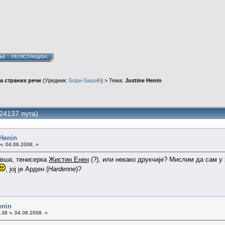
ЊЕ
РЕГИСТРАЦИЈА
а страних речи
(Уредник:
Бојан Башић
) > Тема:
Justine Henin
24137 пута)
 Henin
ч. 04.06.2008. »
бивша, тенисерка
Жистин Енен
(?), или некако друкчије? Мислим да сам у
, јој је Арден (
Hardenne
)?
enin
38 ч. 04.06.2008. »