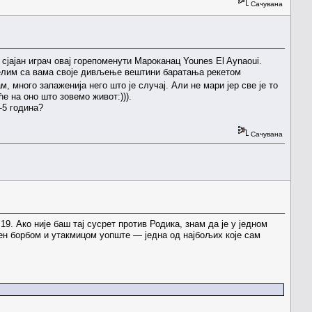
Сачувана
е сјајан играч овај горепоменути Мароканац Younes El Aynaoui.
оделим са вама своје дивљење вештини баратања рекетом
м, много запаженија него што је случај. Али не мари јер све је то
ће на оно што зовемо живот:))).
4-5 година?
Сачувана
9. Ако није баш тај сусрет против Родика, знам да је у једном
љен борбом и утакмицом уопште — једна од најбољих које сам