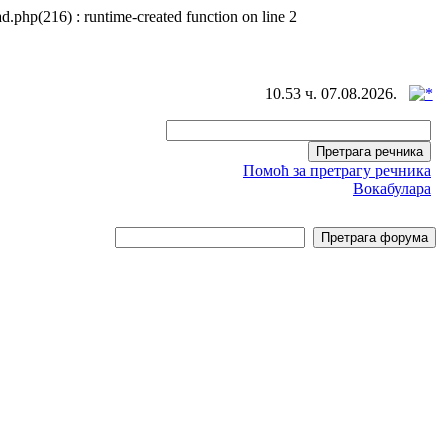
d.php(216) : runtime-created function on line 2
10.53 ч. 07.08.2026.
Помоћ за претрагу речника
Вокабулара