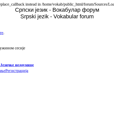
replace_callback instead in /home/vokab/public_html/forum/Sources/Loa
Српски језик - Вокабулар форум
Srpski jezik - Vokabular forum
те
.
дужином сесије
-
Језичке недоумице
ање
Регистрација