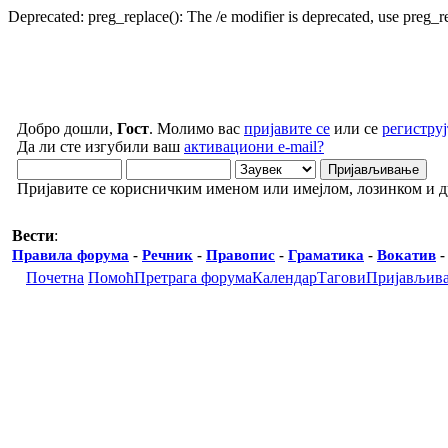
Deprecated: preg_replace(): The /e modifier is deprecated, use preg_
Добро дошли,
Гост
. Молимо вас
пријавите се
или се
региструј
Да ли сте изгубили ваш
активациони e-mail?
Пријавите се корисничким именом или имејлом, лозинком и 
Вести
:
Правила форума
-
Речник
-
Правопис
-
Граматика
-
Вокатив
Почетна
Помоћ
Претрага форума
Календар
Тагови
Пријављив