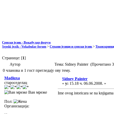
Српски језик - Вокабулар форум
Srpski jezik - Vokabular forum
>
Страни језици и српски језик
>
Транскрипци
Странице: [
1
]
Аутор
Тема: Sidney Painter (Прочитано 
0 чланова и 1 гост прегледају ову тему.
Madiuxa
Sidney Painter
староседелац
«
у:
15.18 ч. 06.06.2008. »
Ван мреже
Ime ovog istoricara se na knjigama 
Пол:
Организација: