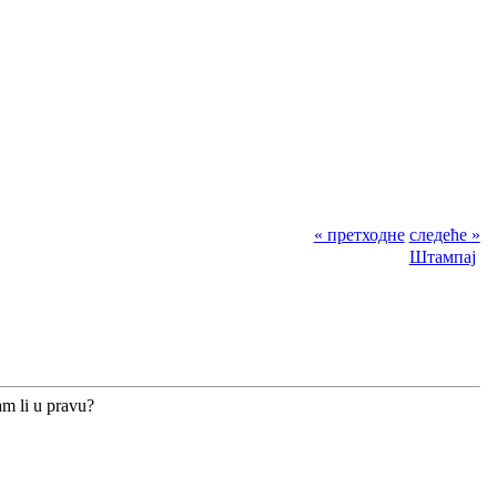
« претходне
следеће »
Штампај
am li u pravu?