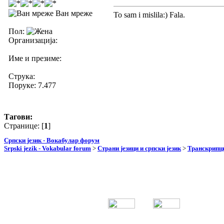
Ван мреже
To sam i mislila:) Fala.
Пол:
Организација:
Име и презиме:
Струка:
Поруке: 7.477
Тагови:
Странице: [
1
]
Српски језик - Вокабулар форум
Srpski jezik - Vokabular forum
>
Страни језици и српски језик
>
Транскрипци