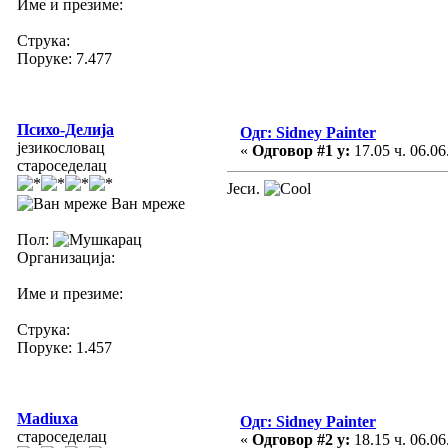
Име и презиме:
Струка:
Поруке: 7.477
Психо-Делија
Одг: Sidney Painter
језикословац
«
Одговор #1 у:
17.05 ч. 06.06
староседелац
Јеси.
Ван мреже
Пол:
Организација:
Име и презиме:
Струка:
Поруке: 1.457
Madiuxa
Одг: Sidney Painter
староседелац
«
Одговор #2 у:
18.15 ч. 06.06