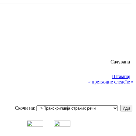
Сачувана
Штампај
« претходне
следеће »
Скочи на: