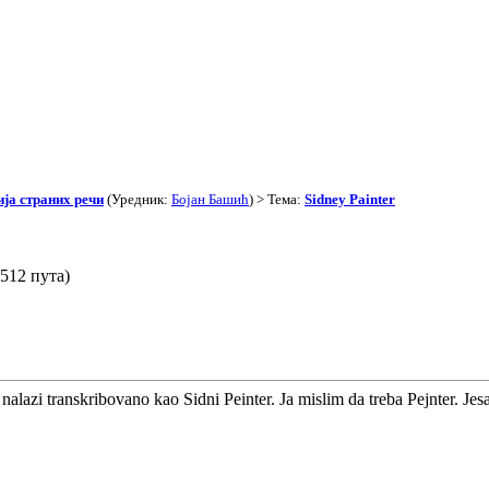
ја страних речи
(Уредник:
Бојан Башић
) > Тема:
Sidney Painter
3512 пута)
nalazi transkribovano kao Sidni Peinter. Ja mislim da treba Pejnter. Jes