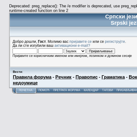
Deprecated: preg_replace(): The /e modifier is deprecated, use preg_re
runtime-created function on line 2
Српски јез
Srpski jez
Добро дошли,
Гост
. Молимо вас
пријавите се
или се
региструјте
.
Да ли сте изгубили ваш
активациони e-mail?
Пријавите се корисничким именом или имејлом, лозинком и дужином сесије
Вести
:
Правила форума
-
Речник
-
Правопис
-
Граматика
-
Вок
недоумице
ПОЧЕТНА
ПОМОЋ
ПРЕТРАГА ФОРУМА
КАЛЕНДАР
ТАГОВИ
ПРИЈАВЉИВА