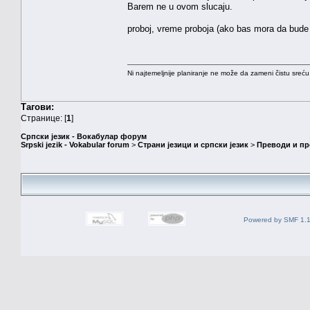
Barem ne u ovom slucaju.
proboj, vreme proboja (ako bas mora da bude j
Ni najtemeljnije planiranje ne može da zameni čistu sreć
Тагови:
Странице: [
1
]
Српски језик - Вокабулар форум
Srpski jezik - Vokabular forum
>
Страни језици и српски језик
>
Преводи и п
Powered by SMF 1.