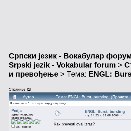
Српски језик - Вокабулар фору
Srpski jezik - Vokabular forum
>
С
и превођење
> Тема:
ENGL: Burst
Странице: [
1
]
Аутор
Тема: ENGL: Burst, bursting (Прочитан
0 чланова и 1 гост прегледају ову тему.
Pedja
ENGL: Burst, bursting
администратор
«
у:
14.23 ч. 13.08.2006. »
староседелац
Kak prevesti ovaj izraz?
Ван мреже