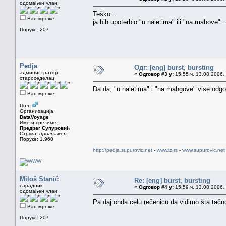
одомаћен члан
Teško...
Ван мреже
ja bih upoterbio "u naletima" ili "na mahove"..
Поруке: 207
Pedja
Одг: [eng] burst, bursting
администратор
«
Одговор #3 у:
15.55 ч. 13.08.2006.
староседелац
Da da, "u naletima" i "na mahgove" vise odg
Ван мреже
Пол:
Организација:
DataVoyage
Име и презиме:
Предраг Супуровић
Струка:
програмер
Поруке: 1.960
http://pedja.supurovic.net
-
www.iz.rs
-
www.supurovic.net
Miloš Stanić
Re: [eng] burst, bursting
сарадник
«
Одговор #4 у:
15.59 ч. 13.08.2006.
одомаћен члан
Pa daj onda celu rečenicu da vidimo šta tač
Ван мреже
Поруке: 207