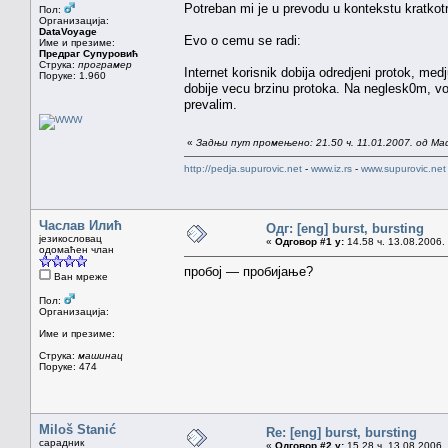
Potreban mi je u prevodu u kontekstu kratkot
Пол:
Организација:
DataVoyage
Evo o cemu se radi:
Име и презиме:
Предраг Супуровић
Струка:
програмер
Internet korisnik dobija odredjeni protok, 
Поруке: 1.960
dobije vecu brzinu protoka. Na neglesk0m, 
prevalim.
«
Задњи пут промењено: 21.50 ч. 11.01.2007. од Ma
http://pedja.supurovic.net
-
www.iz.rs
-
www.supurovic.net
Часлав Илић
Одг: [eng] burst, bursting
језикословац
«
Одговор #1 у:
14.58 ч. 13.08.2006.
одомаћен члан
пробој — пробијање?
Ван мреже
Пол:
Организација:
Име и презиме:
Струка:
машинац
Поруке: 474
Miloš Stanić
Re: [eng] burst, bursting
сарадник
«
Одговор #2 у:
15.28 ч. 13.08.2006.