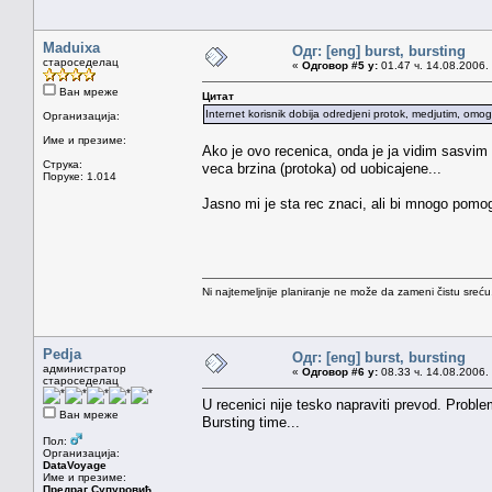
Maduixa
Одг: [eng] burst, bursting
староседелац
«
Одговор #5 у:
01.47 ч. 14.08.2006.
Ван мреже
Цитат
Internet korisnik dobija odredjeni protok, medjutim, om
Организација:
Име и презиме:
Ako je ovo recenica, onda je ja vidim sasv
Струка:
veca brzina (protoka) od uobicajene...
Поруке: 1.014
Jasno mi je sta rec znaci, ali bi mnogo pomog
Ni najtemeljnije planiranje ne može da zameni čistu sreć
Pedja
Одг: [eng] burst, bursting
администратор
«
Одговор #6 у:
08.33 ч. 14.08.2006.
староседелац
U recenici nije tesko napraviti prevod. Probl
Ван мреже
Bursting time...
Пол:
Организација:
DataVoyage
Име и презиме:
Предраг Супуровић