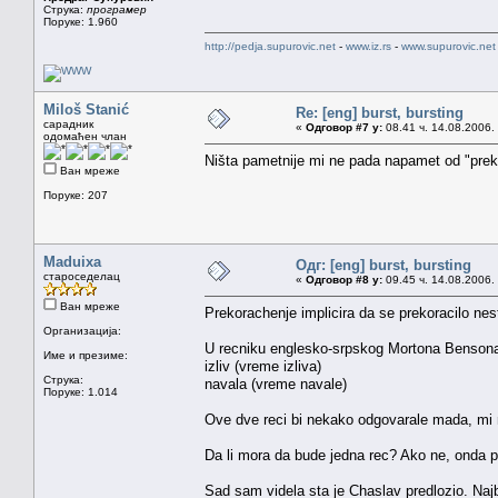
Струка:
програмер
Поруке: 1.960
http://pedja.supurovic.net
-
www.iz.rs
-
www.supurovic.net
Miloš Stanić
Re: [eng] burst, bursting
сарадник
«
Одговор #7 у:
08.41 ч. 14.08.2006.
одомаћен члан
Ništa pametnije mi ne pada napamet od "prek
Ван мреже
Поруке: 207
Maduixa
Одг: [eng] burst, bursting
староседелац
«
Одговор #8 у:
09.45 ч. 14.08.2006.
Ван мреже
Prekorachenje implicira da se prekoracilo nes
Организација:
U recniku englesko-srpskog Mortona Bensona i
Име и презиме:
izliv (vreme izliva)
Струка:
navala (vreme navale)
Поруке: 1.014
Ove dve reci bi nekako odgovarale mada, mi 
Da li mora da bude jedna rec? Ako ne, onda p
Sad sam videla sta je Chaslav predlozio. Najb