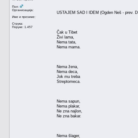
Пол:
Организација:
USTAJEM SAD I IDEM (Ogden Neš - prev. D
Име и презиме:
Струка:
Поруке: 1.457
Čak u Tibet
Živi lama,
Nema tata,
Nema mama.
Nema žena,
Nema deca,
Jok mu treba
Streptomeca.
Nema sapun,
Nema plakar,
Ne zna najlon,
Ne zna bakar.
Nema šlager,