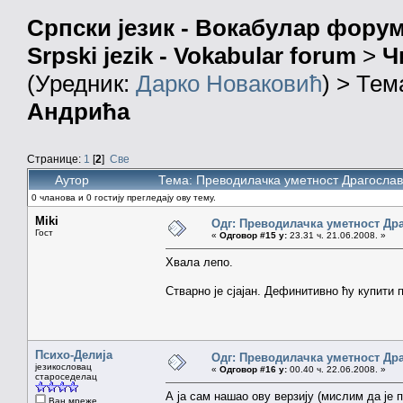
Српски језик - Вокабулар фору
Srpski jezik - Vokabular forum
>
Ч
(Уредник:
Дарко Новаковић
) > Тем
Андрића
Странице:
1
[
2
]
Све
Аутор
Тема: Преводилачка уметност Драгослав
0 чланова и 0 гостију прегледају ову тему.
Miki
Одг: Преводилачка уметност Др
Гост
«
Одговор #15 у:
23.31 ч. 21.06.2008. »
Хвала лепо.
Стварно је сјајан. Дефинитивно ћу купити 
Психо-Делија
Одг: Преводилачка уметност Др
језикословац
«
Одговор #16 у:
00.40 ч. 22.06.2008. »
староседелац
А ја сам нашао ову верзију (мислим да је п
Ван мреже