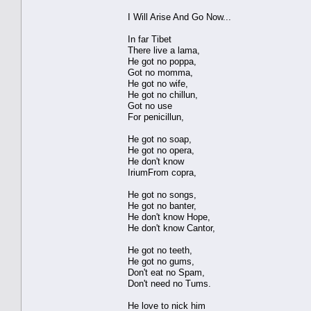
I Will Arise And Go Now...
In far Tibet
There live a lama,
He got no poppa,
Got no momma,
He got no wife,
He got no chillun,
Got no use
For penicillun,
He got no soap,
He got no opera,
He don't know
IriumFrom copra,
He got no songs,
He got no banter,
He don't know Hope,
He don't know Cantor,
He got no teeth,
He got no gums,
Don't eat no Spam,
Don't need no Tums.
He love to nick him