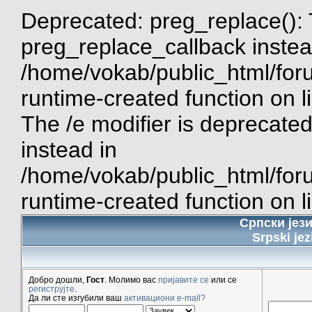
Deprecated: preg_replace(): 
preg_replace_callback instea
/home/vokab/public_html/for
runtime-created function on 
The /e modifier is deprecate
instead in
/home/vokab/public_html/for
runtime-created function on l
Српски јез
Srpski jez
Добро дошли,
Гост
. Молимо вас
пријавите се
или се
региструјте
.
Да ли сте изгубили ваш
активациони e-mail?