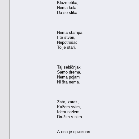
Klozmetika,
Nema kola
Da se slika.
Nema štampa
I te stvari,
Nepotrošac
To je stari.
Taj sebičnjak
Samo drema,
Nema pojam
Ni šta nema.
Zato, zarez,
Kažem svim,
Idem nađem
Družim s njim.
А ово је оригинал: