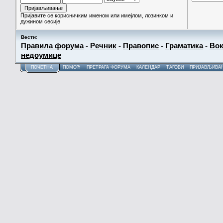
Пријавите се корисничким именом или имејлом, лозинком и
дужином сесије
Вести
:
Правила форума
-
Речник
-
Правопис
-
Граматика
-
Вок
недоумице
ПОЧЕТНА
ПОМОЋ
ПРЕТРАГА ФОРУМА
КАЛЕНДАР
ТАГОВИ
ПРИЈАВЉИВА