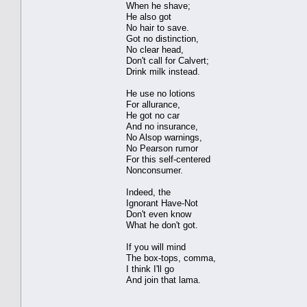
When he shave;
He also got
No hair to save.
Got no distinction,
No clear head,
Don't call for Calvert;
Drink milk instead.
He use no lotions
For allurance,
He got no car
And no insurance,
No Alsop warnings,
No Pearson rumor
For this self-centered
Nonconsumer.
Indeed, the
Ignorant Have-Not
Don't even know
What he don't got.
If you will mind
The box-tops, comma,
I think I'll go
And join that lama.