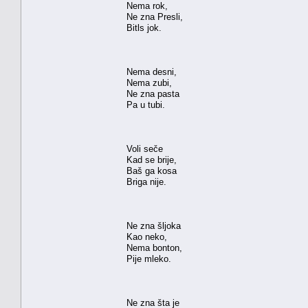
Nema rok,
Ne zna Presli,
Bitls jok.
Nema desni,
Nema zubi,
Ne zna pasta
Pa u tubi.
Voli seče
Kad se brije,
Baš ga kosa
Briga nije.
Ne zna šljoka
Kao neko,
Nema bonton,
Pije mleko.
Ne zna šta je