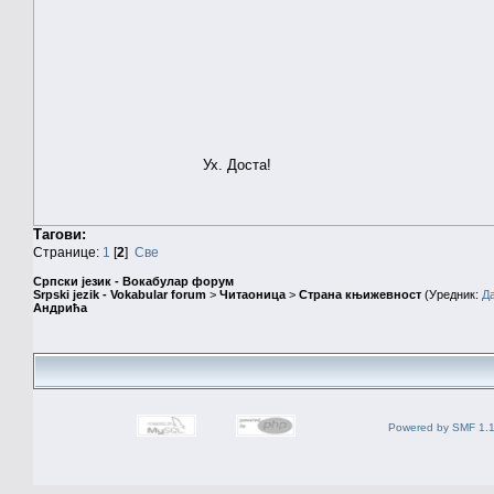
Ух. Доста!
Тагови:
Странице:
1
[
2
]
Све
Српски језик - Вокабулар форум
Srpski jezik - Vokabular forum
>
Читаоница
>
Страна књижевност
(Уредник:
Д
Андрића
Powered by SMF 1.