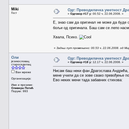
Miki
Одг: Преводилачка уметност Др
Гост
«
Одговор #17 у:
00.52 ч. 22.06.2008. »
Е, знао сам да оригинал не може да буде 
бољи од оригинала. Баш сам се лепо насме
Хвала, Психо.
«
Задњи пут промењено: 00.53 ч. 22.06.2008. од Ми
Оли
Одг: Преводилачка уметност Др
језикословац
«
Одговор #18 у:
12.17 ч. 22.06.2008. »
староседелац
Нисам баш неки фан Драгослава Андрића, а
Ван мреже
мене учили да се зове свако превођење пое
Организација:
Ево неких мени тада забавних стихова:
Име и презиме:
Оливера Потић
Поруке: 993