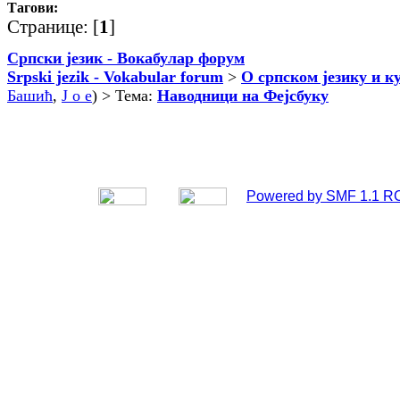
Тагови:
Странице: [
1
]
Српски језик - Вокабулар форум
Srpski jezik - Vokabular forum
>
О српском језику и к
Башић
,
J o e
) > Тема:
Наводници на Фејсбуку
Powered by SMF 1.1 R