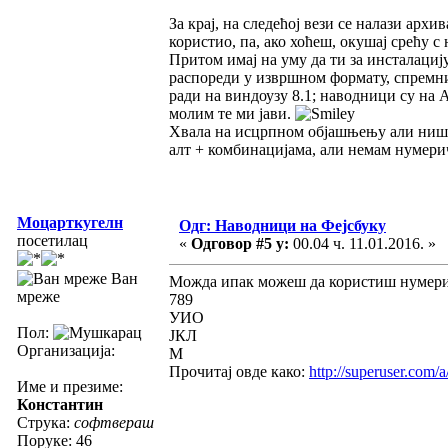
За крај, на следећој вези се налази арх
користио, па, ако хоћеш, окушај срећу с
Притом имај на уму да ти за инсталаци
распореди у извршном формату, спремни 
ради на виндоузу 8.1; наводници су на A
молим те ми јави.
Хвала на исцрпном објашњењу али ништа
алт + комбинацијама, али немам нумерич
Моцарткугелн
Одг: Наводници на Фејсбуку
посетилац
«
Одговор #5 у:
00.04 ч. 11.01.2016. »
Ван
Можда ипак можеш да користиш нумери
мреже
789
УИО
Пол:
ЈКЛ
Организација:
М
Прочитај овде како:
http://superuser.com/
Име и презиме:
Константин
Струка:
софтвераш
Поруке: 46