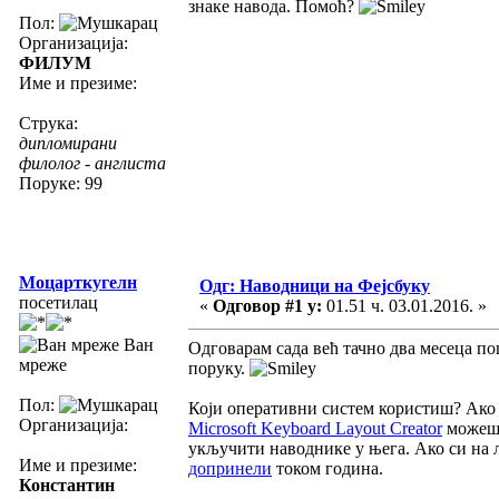
знаке навода. Помоћ?
Пол:
Организација:
ФИЛУМ
Име и презиме:
Струка:
дипломирани
филолог - англиста
Поруке: 99
Моцарткугелн
Одг: Наводници на Фејсбуку
посетилац
«
Одговор #1 у:
01.51 ч. 03.01.2016. »
Ван
Одговарам сада већ тачно два месеца по
мреже
поруку.
Пол:
Који оперативни систем користиш? Ако 
Организација:
Microsoft Keyboard Layout Creator
можеш 
укључити наводнике у њега. Ако си на л
Име и презиме:
допринели
током година.
Константин