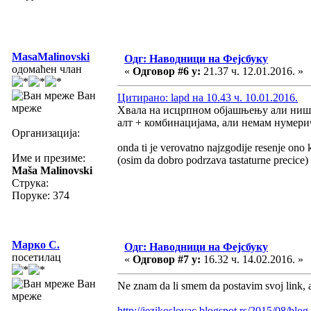
MasaMalinovski
Одг: Наводници на Фејсбуку
одомаћен члан
«
Одговор #6 у:
21.37 ч. 12.01.2016. »
Ван
Цитирано: lapd на 10.43 ч. 10.01.2016.
мреже
Хвала на исцрпном објашњењу али ништа
алт + комбинацијама, али немам нумерич
Организација:
onda ti je verovatno najzgodije resenje ono k
Име и презиме:
(osim da dobro podrzava tastaturne precice)
Maša Malinovski
Струка:
Поруке: 374
Марко С.
Одг: Наводници на Фејсбуку
посетилац
«
Одговор #7 у:
16.32 ч. 14.02.2016. »
Ван
Ne znam da li smem da postavim svoj link, a
мреже
http://jezikoslovac.blogspot.rs/2015/08/blog