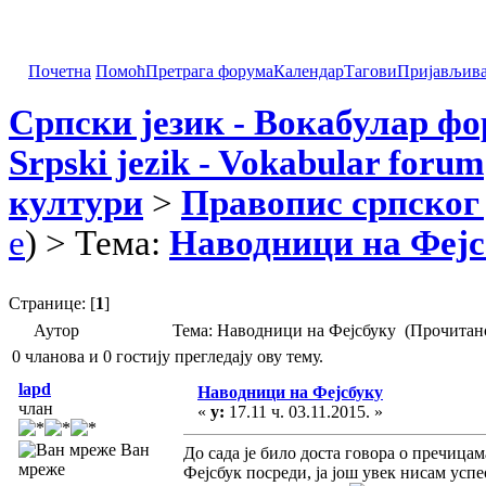
Почетна
Помоћ
Претрага форума
Календар
Тагови
Пријављив
Српски језик - Вокабулар ф
Srpski jezik - Vokabular forum
култури
>
Правопис српског 
e
) > Тема:
Наводници на Фејс
Странице: [
1
]
Аутор
Тема: Наводници на Фејсбуку (Прочитано
0 чланова и 0 гостију прегледају ову тему.
lapd
Наводници на Фејсбуку
члан
«
у:
17.11 ч. 03.11.2015. »
Ван
До сада је било доста говора о пречицама
мреже
Фејсбук посреди, ја још увек нисам усп