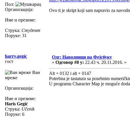
Пол:
Организација:
Ovo ti je skript koji sam napravio za navodni
Име и презиме:
Струка:
Студент
Поруке: 31
harry.gegic
Одг: Наводници на Фејсбуку
гост
«
Одговор #8 у:
22.43 ч. 20.11.2016. »
Ван
Alt + 0132 i alt + 0147
мреже
Potrebna je tastatura sa posebnim numerički
U programu Character Map je moguće dodati 
Организација:
Име и презиме:
Haris Gegić
Струка:
Učenik
Поруке: 6