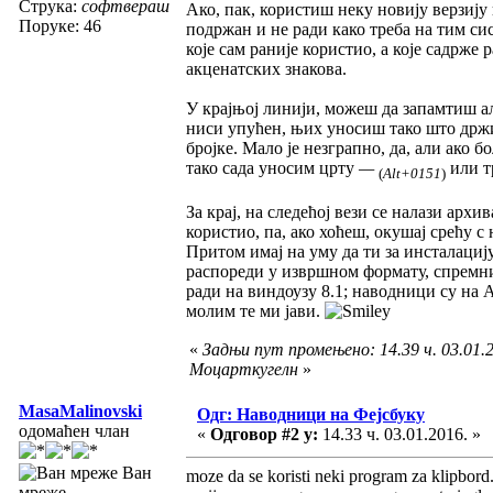
Струка:
софтвераш
Ако, пак, користиш неку новију верзију
Поруке: 46
подржан и не ради како треба на тим с
које сам раније користио, а које садрже 
акценатских знакова.
У крајњој линији, можеш да запамтиш ал
ниси упућен, њих уносиш тако што држи
бројке. Мало је незграпно, да, али ако
тако сада уносим црту
—
или т
(
Alt+0151
)
За крај, на следећој вези се налази арх
користио, па, ако хоћеш, окушај срећу с
Притом имај на уму да ти за инсталаци
распореди у извршном формату, спремни 
ради на виндоузу 8.1; наводници су на A
молим те ми јави.
«
Задњи пут промењено: 14.39 ч. 03.01.2
Моцарткугелн
»
MasaMalinovski
Одг: Наводници на Фејсбуку
одомаћен члан
«
Одговор #2 у:
14.33 ч. 03.01.2016. »
Ван
moze da se koristi neki program za klipbord
мреже