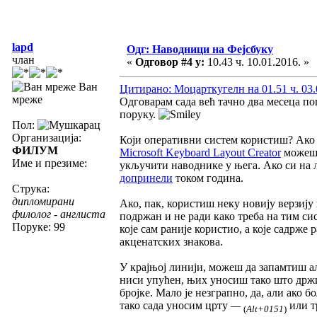
lapd
Одг: Наводници на Фејсбуку
члан
«
Одговор #4 у:
10.43 ч. 10.01.2016. »
Ван
Цитирано: Моцарткугелн на 01.51 ч. 03.
мреже
Одговарам сада већ тачно два месеца по
поруку.
Пол:
Организација:
Који оперативни систем користиш? Ако 
ФИЛУМ
Microsoft Keyboard Layout Creator
можеш 
Име и презиме:
укључити наводнике у њега. Ако си на л
допринели
током година.
Струка:
дипломирани
Ако, пак, користиш неку новију верзију
филолог - англиста
подржан и не ради како треба на тим с
Поруке: 99
које сам раније користио, а које садрже 
акценатских знакова.
У крајњој линији, можеш да запамтиш ал
ниси упућен, њих уносиш тако што држи
бројке. Мало је незграпно, да, али ако
тако сада уносим црту
—
или т
(
Alt+0151
)