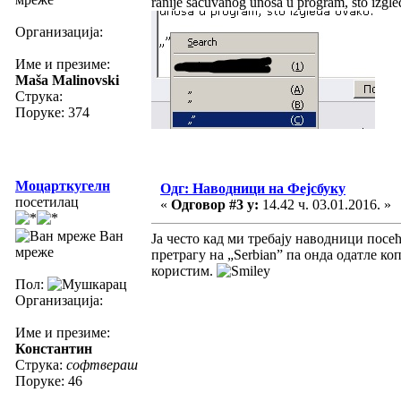
ranije sacuvanog unosa u program, sto izgle
Организација:
Име и презиме:
Maša Malinovski
Струка:
Поруке: 374
Моцарткугелн
Одг: Наводници на Фејсбуку
посетилац
«
Одговор #3 у:
14.42 ч. 03.01.2016. »
Ван
Ја често кад ми требају наводници посе
мреже
претрагу на „Serbian” па онда одатле ко
користим.
Пол:
Организација:
Име и презиме:
Константин
Струка:
софтвераш
Поруке: 46