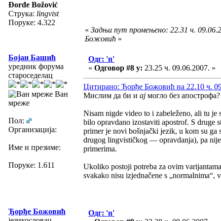
Đorđe Božović
Струка:
lingvist
Поруке: 4.322
«
Задњи пут промењено: 22.31 ч. 09.06.
Божовић
»
Бојан Башић
Одг: 'n'
уредник форума
«
Одговор #8 у:
23.25 ч. 09.06.2007. »
староседелац
Цитирано: Ђорђе Божовић на 22.10 ч. 09
Ван
Мислим да би и
ај
могло без апострофа?
мреже
Nisam nigde video to i zabeleženo, ali tu j
Пол:
bilo opravdano izostaviti apostrof. S druge s
Организација:
primer je novi bošnjački jezik, u kom su ga
drugog lingvističkog — opravdanja), pa nije 
Име и презиме:
primerima.
Поруке: 1.611
Ukoliko postoji potreba za ovim varijantam
svakako nisu izjednačene s „normalnima“, ve
Ђорђе Божовић
Одг: 'n'
језикословац