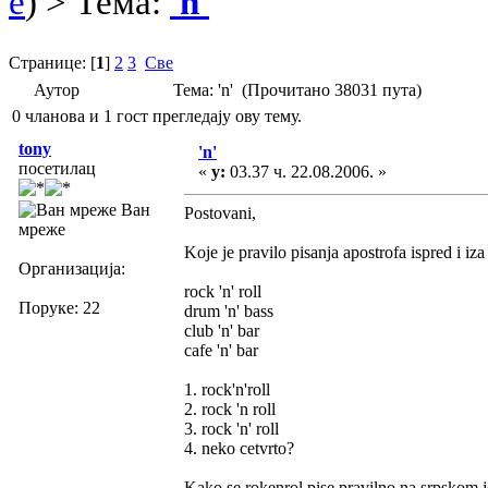
e
) > Тема:
'n'
Странице: [
1
]
2
3
Све
Аутор
Тема: 'n' (Прочитано 38031 пута)
0 чланова и 1 гост прегледају ову тему.
tony
'n'
посетилац
«
у:
03.37 ч. 22.08.2006. »
Ван
Postovani,
мреже
Koje je pravilo pisanja apostrofa ispred i i
Организација:
rock 'n' roll
Поруке: 22
drum 'n' bass
club 'n' bar
cafe 'n' bar
1. rock'n'roll
2. rock 'n roll
3. rock 'n' roll
4. neko cetvrto?
Kako se rokenrol pise pravilno na srpskom j