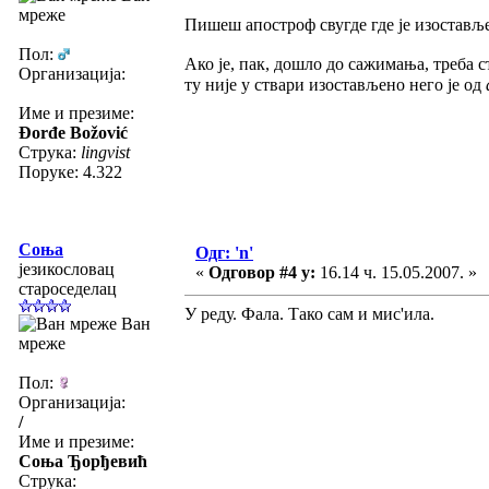
мреже
Пишеш апостроф свугде где је изостављен
Пол:
Ако је, пак, дошло до сажимања, треба ст
Организација:
ту није у ствари изостављено него је од
Име и презиме:
Đorđe Božović
Струка:
lingvist
Поруке: 4.322
Соња
Одг: 'n'
језикословац
«
Одговор #4 у:
16.14 ч. 15.05.2007. »
староседелац
У реду. Фала. Тако сам и мис'ила.
Ван
мреже
Пол:
Организација:
/
Име и презиме:
Соња Ђорђевић
Струка: