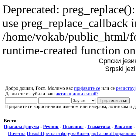
Deprecated: preg_replace():
use preg_replace_callback i
/home/vokab/public_html/f
runtime-created function on
Српски јези
Srpski jez
Добро дошли,
Гост
. Молимо вас
пријавите се
или се
региструј
Да ли сте изгубили ваш
активациони e-mail?
Пријавите се корисничким именом или имејлом, лозинком и 
Вести
:
Правила форума
-
Речник
-
Правопис
-
Граматика
-
Вокатив
Почетна
Помоћ
Претрага форума
Календар
Тагови
Пријављив