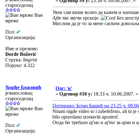
«
Одговор #9 у:
23.38 ч. 09.06.2007. »
староседелац
Увек сам више волео да кажем и напиш
Ван
Ајде
ми звучи ерскије.
Без апостр
мреже
Мислим да је то за мене сасвим довољна
Пол:
Организација:
Име и презиме:
Đorđe Božović
Струка:
lingvist
Поруке: 4.322
Ђорђе Божовић
Одг: 'n'
језикословац
«
Одговор #10 у:
18.33 ч. 10.06.2007. »
староседелац
Цитирано: Бојан Башић на 23.25 ч. 09.06
Ван
Nisam nigde video to i zabeleženo, ali tu j
мреже
bilo opravdano izostaviti apostrof.
Онда би требало
ај'мо
и
ај'те
за
ајмо
и
а
Пол:
Организација: