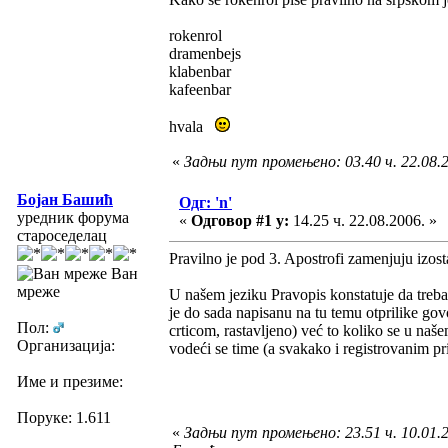
rokenrol
dramenbejs
klabenbar
kafeenbar
hvala
«
Задњи пут промењено: 03.40 ч. 22.08.2
Бојан Башић
Одг: 'n'
уредник форума
«
Одговор #1 у:
14.25 ч. 22.08.2006. »
староседелац
Pravilno je pod 3. Apostrofi zamenjuju izost
Ван
мреже
U našem jeziku Pravopis konstatuje da treb
je do sada napisanu na tu temu otprilike gov
Пол:
crticom, rastavljeno) već to koliko se u naše
Организација:
vodeći se time (a svakako i registrovanim 
Име и презиме:
Поруке: 1.611
«
Задњи пут промењено: 23.51 ч. 10.01.2