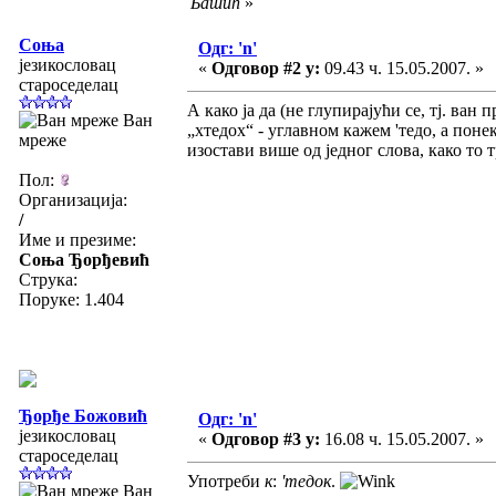
Башић
»
Соња
Одг: 'n'
језикословац
«
Одговор #2 у:
09.43 ч. 15.05.2007. »
староседелац
А како ја да (не глупирајући се, тј. ва
Ван
„хтедох“ - углавном кажем 'тедо, а поне
мреже
изостави више од једног слова, како то т
Пол:
Организација:
/
Име и презиме:
Соња Ђорђевић
Струка:
Поруке: 1.404
Ђорђе Божовић
Одг: 'n'
језикословац
«
Одговор #3 у:
16.08 ч. 15.05.2007. »
староседелац
Употреби
к
:
'тедок
.
Ван