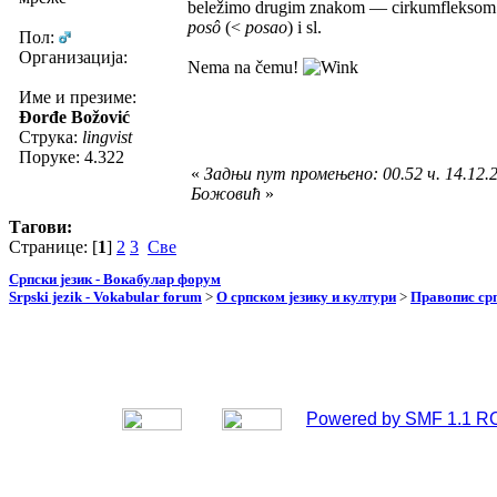
beležimo drugim znakom — cirkumfleksom (
posô
(<
posao
) i sl.
Пол:
Организација:
Nema na čemu!
Име и презиме:
Đorđe Božović
Струка:
lingvist
Поруке: 4.322
«
Задњи пут промењено: 00.52 ч. 14.12.
Божовић
»
Тагови:
Странице: [
1
]
2
3
Све
Српски језик - Вокабулар форум
Srpski jezik - Vokabular forum
>
О српском језику и култури
>
Правопис срп
Powered by SMF 1.1 R