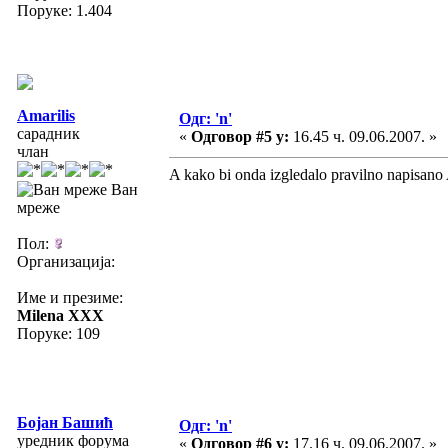
Поруке: 1.404
Amarilis
Одг: 'n'
сарадник
«
Одговор #5 у:
16.45 ч. 09.06.2007. »
члан
A kako bi onda izgledalo pravilno napisan
Ван
мреже
Пол:
Организација:
Име и презиме:
Milena XXX
Поруке: 109
Бојан Башић
Одг: 'n'
уредник форума
«
Одговор #6 у:
17.16 ч. 09.06.2007. »