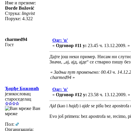
Име и презиме:
Đorđe Božović
Струка:
lingvist
Поруке: 4.322
charmed94
Одг: 'n'
Гост
«
Одговор #11 у:
23.45 ч. 13.12.2009. »
Дајте још неки пример. Нисам ни слутио 
Значи, „ај, ајд, ајде“ се стварно пишу бе
«
Задњи пут промењено: 00.43 ч. 14.12.2
charmed94
»
Ђорђе Божовић
Одг: 'n'
језикословац
«
Одговор #12 у:
23.58 ч. 13.12.2009. »
староседелац
Ajd
(kao i
hajd
) i
ajde
se pišu bez apostrofa (
Ван
мреже
Evo još primera: bez apostrofa se, recimo, piš
Пол:
Организација: