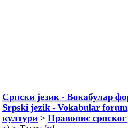
Српски језик - Вокабулар ф
Srpski jezik - Vokabular forum
култури
>
Правопис српског 