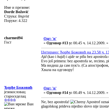
Име и презиме:
Đorđe Božović
Струка:
lingvist
Поруке: 4.322
charmed94
Одг: 'n'
Гост
«
Одговор #13 у:
00.45 ч. 14.12.2009. »
Цитирано: Ђорђе Божовић на 23.58 ч. 13
Ajd
(kao i
hajd
) i
ajde
se pišu bez apostrofa (
Evo još primera: bez apostrofa se, recimo, piš
Ма видиш да сам пук'о. (Са апострофом
Хвала на одговору!
Ђорђе Божовић
Одг: 'n'
језикословац
«
Одговор #14 у:
00.49 ч. 14.12.2009. »
староседелац
Ne, bez apostrofa!
Apostrof označ
Ван
glagolskog prideva nijedno slovo nije izostav
мреже