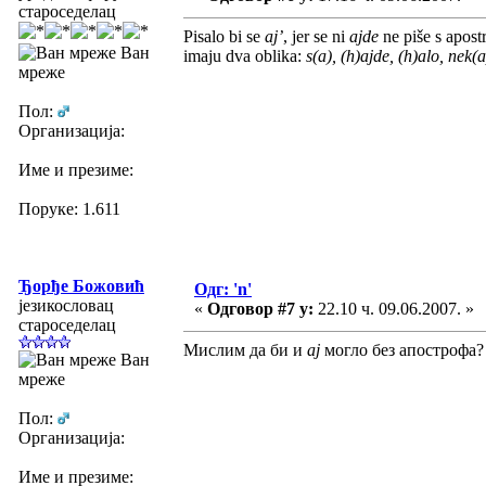
староседелац
Pisalo bi se
aj’
, jer se ni
ajde
ne piše s apost
Ван
imaju dva oblika:
s(a), (h)ajde, (h)alo, nek(a
мреже
Пол:
Организација:
Име и презиме:
Поруке: 1.611
Ђорђе Божовић
Одг: 'n'
језикословац
«
Одговор #7 у:
22.10 ч. 09.06.2007. »
староседелац
Мислим да би и
ај
могло без апострофа?
Ван
мреже
Пол:
Организација:
Име и презиме: