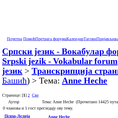
Почетна
Помоћ
Претрага форума
Календар
Тагови
Пријављив
Српски језик - Вокабулар ф
Srpski jezik - Vokabular forum
језик
>
Транскрипција стран
Башић
) > Тема:
Anne Heche
Странице: [
1
]
2
Све
Аутор
Тема: Anne Heche (Прочитано 14425 пута
0 чланова и 1 гост прегледају ову тему.
Психо-Делија
Anne Heche