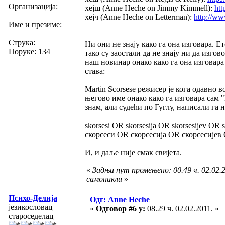
Организација:
хејш (Anne Heche on Jimmy Kimmell):
ht
хејч (Anne Heche on Letterman):
http://
Име и презиме:
Струка:
Ни они не знају како га она изговара. Е
Поруке: 134
тако су заостали да не знају ни да изго
наш новинар онако како га она изговара
става:
Martin Scorsese режисер је кога одавно 
његово име онако како га изговара сам "
знам, али судећи по Гуглу, написали га 
skorsesi OR skorsesija OR skorsesijev O
скорсеси OR скорсесија OR скорсесијев 
И, и даље није смак свијета.
«
Задњи пут промењено: 00.49 ч. 02.02.2
самоникли
»
Психо-Делија
Одг: Anne Heche
језикословац
«
Одговор #6 у:
08.29 ч. 02.02.2011. »
староседелац