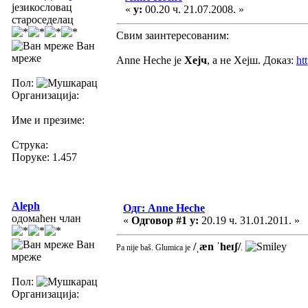
језикословац
«
у:
00.20 ч. 21.07.2008. »
староседелац
Свим заинтересованим:
Ван
мреже
Anne Heche је
Хејч
, а не Хејш. Доказ:
ht
Пол:
Организација:
Име и презиме:
Струка:
Поруке: 1.457
Aleph
Одг: Anne Heche
одомаћен члан
«
Одговор #1 у:
20.19 ч. 31.01.2011. »
Ван
/ˌæn ˈheɪʃ/
Pa nije baš. Glumica je
.
мреже
Пол:
Организација: