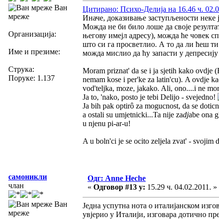
Ван
Цитирано: Психо-Делија на 16.46 ч. 02.0
мреже
Иначе, доказивање заступљености неке 
Можда не би било лоше да своје резулта
Организација:
његову имејл адресу), можда ће човек с
што си га просветлио. А то да ли ћеш т
Име и презиме:
можда мислио да ћу запасти у депресију
Струка:
Moram priznat' da se i ja sjetih kako ovdje (
Поруке: 1.137
nemam kose i per'ke za latin'cu). A ovdje ka
vod'teljka, moze, jakako. Ali, ono....i ne mor
Ja to, 'nako, posto je tebi Delijo - svejedno!
Ja bih pak optirô za mogucnost, da se doticn
a ostali su umjetnicki...Ta nije za
dj
abe ona g
u njenu pi-ar-u!
A u boln'ci je se ocito zeljela zvat' - svoj
самоникли
Одг: Anne Heche
члан
«
Одговор #13 у:
15.29 ч. 04.02.2011. »
Ван
Једна успутна нота о италијанском изго
мреже
увјерио у Италији, изговара дотично пре