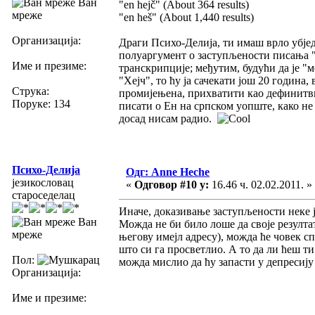
Ван
"en hejč" (About 364 results)
мреже
"en heš" (About 1,440 results)
Организација:
Драги Психо-Делија, ти имаш врло убјед
полуаргумент о заступљености писања "
Име и презиме:
транскрипције; међутим, будући да је "
"Хејч", то ћу ја сачекати још 20 година,
Струка:
промијењена, прихватити као дефинитвн
Поруке: 134
писати о Ен на српском уопште, како не 
досад нисам радио.
Психо-Делија
Одг: Anne Heche
језикословац
«
Одговор #10 у:
16.46 ч. 02.02.2011. »
староседелац
Иначе, доказивање заступљености неке 
Ван
Можда не би било лоше да своје резулта
мреже
његову имејл адресу), можда ће човек с
што си га просветлио. А то да ли ћеш ти
Пол:
можда мислио да ћу запасти у депресију
Организација:
Име и презиме: