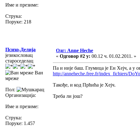
Име и презиме:
Струка:
Поруке: 218
Психо-Делија
Одг: Anne Heche
језикословац
«
Одговор #2 у:
00.12 ч. 01.02.2011. »
староседелац
Па и није баш. Глумица је Ен Хејч, а у 
Ван
http://anneheche.free.fr/index_fichiers
мреже
Такође, и код Прћића је Хејч.
Пол:
Организација:
Треба ли још?
Име и презиме:
Струка:
Поруке: 1.457