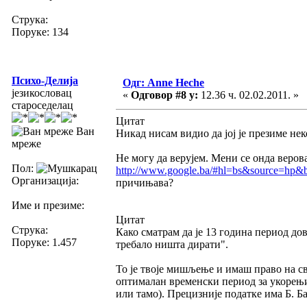
Струка:
Поруке: 134
Психо-Делија
Одг: Anne Heche
језикословац
«
Одговор #8 у:
12.36 ч. 02.02.2011. »
староседелац
Цитат
Ван
Никад нисам видио да јој је презиме нек
мреже
Не могу да верујем. Мени се онда веров
Пол:
http://www.google.ba/#hl=bs&source=
Организација:
причињава?
Име и презиме:
Цитат
Струка:
Како сматрам да је 13 година период дов
Поруке: 1.457
требало ништа дирати".
То је твоје мишљење и имаш право на св
оптималан временски период за укорењи
или тамо). Прецизније податке има Б. Ба