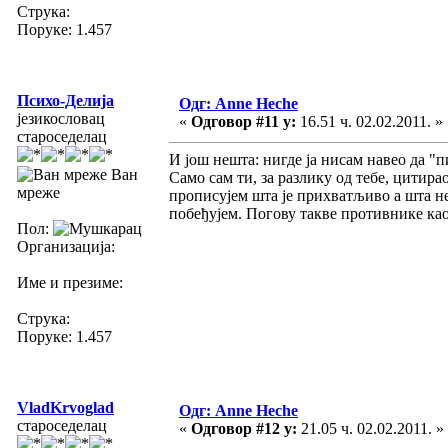
Струка:
Поруке: 1.457
Психо-Делија
Одг: Anne Heche
језикословац
«
Одговор #11 у:
16.51 ч. 02.02.2011. »
староседелац
И још нешта: нигде ја нисам навео да "п
Ван
Само сам ти, за разлику од тебе, цитир
мреже
прописујем шта је прихватљиво а шта не
побеђујем. Погову такве противнике као
Пол:
Организација:
Име и презиме:
Струка:
Поруке: 1.457
VladKrvoglad
Одг: Anne Heche
староседелац
«
Одговор #12 у:
21.05 ч. 02.02.2011. »