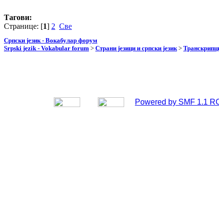
Тагови:
Странице: [
1
]
2
Све
Српски језик - Вокабулар форум
Srpski jezik - Vokabular forum
>
Страни језици и српски језик
>
Транскрипци
Powered by SMF 1.1 R