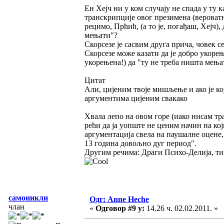
Ен Хејч ни у ком случају не спада у ту к
транскрипције овог презимена (вероватн
рецимо, Прћић, (а то је, погађаш, Хејч
мењати"?
Скорсезе је сасвим друга прича, човек се
Скорсезе може казати да је добро укорењ
укорењена!) да "ту не треба ништа мења
Цитат
Али, цијеним твоје мишљење и ако је ко
аргументима цијеним свакако
Хвала лепо на овом горе (иако нисам тр
рећи да ја уопште не ценим начин на кој
аргументација свела на паушалне оцене, 
13 година довољно дуг период".
Другим речима: Драги Психо-Делија, ти 
самоникли
Одг: Anne Heche
члан
«
Одговор #9 у:
14.26 ч. 02.02.2011. »