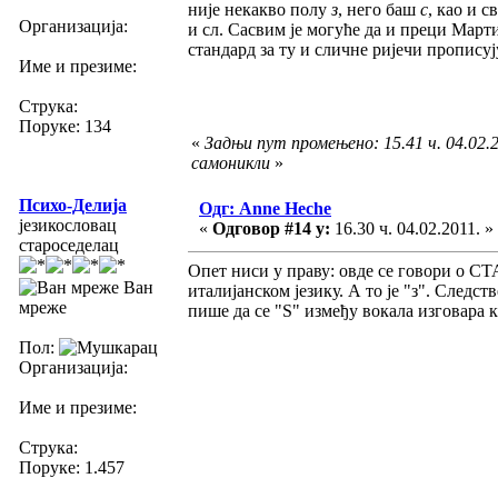
није некакво полу
з
, него баш
с
, као и 
Организација:
и сл. Сасвим је могуће да и преци Марти
стандард за ту и сличне ријечи прописуј
Име и презиме:
Струка:
Поруке: 134
«
Задњи пут промењено: 15.41 ч. 04.02.2
самоникли
»
Психо-Делија
Одг: Anne Heche
језикословац
«
Одговор #14 у:
16.30 ч. 04.02.2011. »
староседелац
Опет ниси у праву: овде се говори о С
Ван
италијанском језику. А то је "з". Следс
мреже
пише да се "S" између вокала изговара к
Пол:
Организација:
Име и презиме:
Струка:
Поруке: 1.457