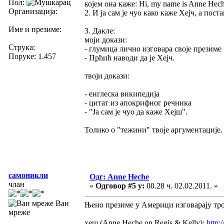
Пол:
којем она каже: Hi, my name is Anne Heche
Организација:
2. И ја сам је чуо како каже Хејч, а пост
Име и презиме:
3. Дакле:
моји докази:
Струка:
- глумица лично изговара своје презиме
Поруке: 1.457
- Прћић наводи да је Хејч.
твоји докази:
- енглеска википедија
- цитат из апокрифног речника
- "Ја сам је чуо да каже Хејш".
Толико о "тежини" твоје аргументације.
самоникли
Одг: Anne Heche
члан
«
Одговор #5 у:
00.28 ч. 02.02.2011. »
Ван
Њено презиме у Америци изговарају троја
мреже
хеш (Anne Heche on Regis & Kelly):
http