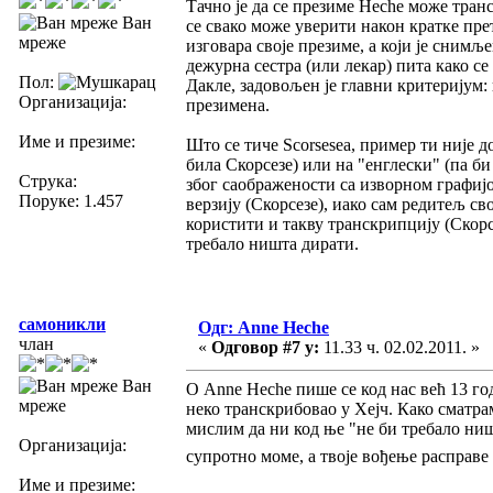
Тачно је да се презиме Heche може тран
Ван
се свако може уверити након кратке пре
мреже
изговара своје презиме, а који је снимље
дежурна сестра (или лекар) пита како се
Пол:
Дакле, задовољен је главни критеријум:
Организација:
презимена.
Име и презиме:
Што се тиче Scorsesea, пример ти није д
била Скорсезе) или на "енглески" (па б
Струка:
због саображености са изворном графијо
Поруке: 1.457
верзију (Скорсезе), иако сам редитељ с
користити и такву транскрипцију (Скорсе
требало ништа дирати.
самоникли
Одг: Anne Heche
члан
«
Одговор #7 у:
11.33 ч. 02.02.2011. »
Ван
О Anne Heche пише се код нас већ 13 го
мреже
неко транскрибовао у Хејч. Како сматрам
мислим да ни код ње "не би требало ниш
Организација:
супротно моме, а твоје вођење расправ
Име и презиме: