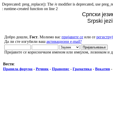
Deprecated: preg_replace(): The /e modifier is deprecated, use preg
: runtime-created function on line 2
Српски јези
Srpski jez
Добро дошли,
Гост
. Молимо вас
пријавите се
или се
региструј
Да ли сте изгубили ваш
активациони e-mail?
Пријавите се корисничким именом или имејлом, лозинком и 
Вести
:
Правила форума
-
Речник
-
Правопис
-
Граматика
-
Вокатив