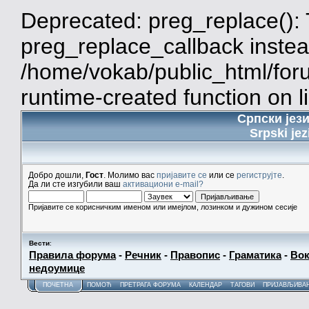
Deprecated: preg_replace(): 
preg_replace_callback instea
/home/vokab/public_html/for
runtime-created function on l
Српски јез
Srpski jez
Добро дошли,
Гост
. Молимо вас
пријавите се
или се
региструјте
.
Да ли сте изгубили ваш
активациони e-mail?
Пријавите се корисничким именом или имејлом, лозинком и дужином сесије
Вести
:
Правила форума
-
Речник
-
Правопис
-
Граматика
-
Вок
недоумице
ПОЧЕТНА
ПОМОЋ
ПРЕТРАГА ФОРУМА
КАЛЕНДАР
ТАГОВИ
ПРИЈАВЉИВА