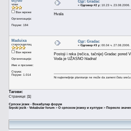
d@do
Одг: Gradac
члан
«
Одговор #2 у:
10.23 ч. 23.08.2006.
Ван мреже
Hvala
Организација:
Поруке: 184
Maduixa
Одг: Gradac
староседелац
«
Одговор #3 у:
00.04 ч. 27.08.2006.
Ван мреже
Postoji i reka (rečica, tačnije) Gradac pored V
Voda je UŽASNO hladna!
Организација:
Име и презиме:
Струка:
Поруке: 1.014
Ni najtemeljnije planiranje ne može da zameni čistu sreć
Тагови:
Странице: [
1
]
Српски језик - Вокабулар форум
Srpski jezik - Vokabular forum
>
О српском језику и култури
>
Порекло значе