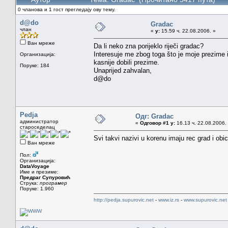
0 чланова и 1 гост прегледају ову тему.
d@do
Gradac
члан
«
у:
15.59 ч. 22.08.2006. »
Ван мреже
Da li neko zna porijeklo riječi gradac?
Interesuje me zbog toga što je moje prezime iz
Организација:
kasnije dobili prezime.
Поруке: 184
Unaprijed zahvalan,
d@do
Pedja
Одг: Gradac
администратор
«
Одговор #1 у:
16.13 ч. 22.08.2006.
староседелац
Svi takvi nazivi u korenu imaju rec grad i ob
Ван мреже
Пол:
Организација:
DataVoyage
Име и презиме:
Предраг Супуровић
Струка:
програмер
Поруке: 1.960
http://pedja.supurovic.net
-
www.iz.rs
-
www.supurovic.net