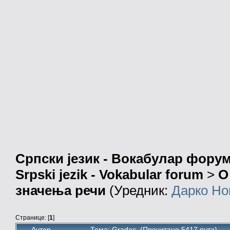
Српски језик - Вокабулар фору
Srpski jezik - Vokabular forum
>
О
значења речи
(Уредник:
Дарко Но
Странице: [
1
]
Аутор
Тема: Gradac (Прочитано 5417 пута)