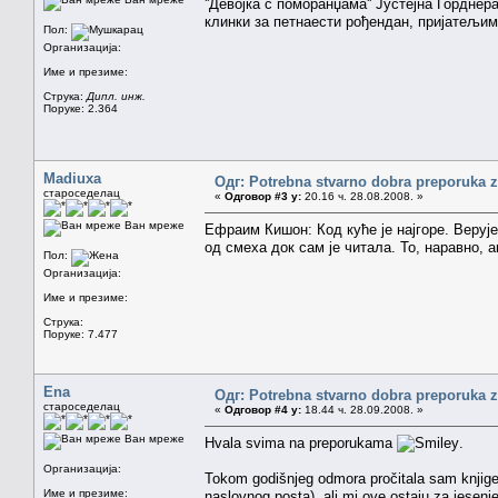
''Девојка с поморанџама'' Јустејна Гордне
клинки за петнаести рођендан, пријатељима
Пол:
Организација:
Име и презиме:
Струка:
Дипл. инж.
Поруке: 2.364
Madiuxa
Одг: Potrebna stvarno dobra preporuka za
староседелац
«
Одговор #3 у:
20.16 ч. 28.08.2008. »
Ван мреже
Ефраим Кишон: Код куће је најгоре. Верује
од смеха док сам је читала. То, наравно, 
Пол:
Организација:
Име и презиме:
Струка:
Поруке: 7.477
Ena
Одг: Potrebna stvarno dobra preporuka za
староседелац
«
Одговор #4 у:
18.44 ч. 28.09.2008. »
Ван мреже
Hvala svima na preporukama
.
Организација:
Tokom godišnjeg odmora pročitala sam knjige
Име и презиме:
naslovnog posta), ali mi ove ostaju za jesenj