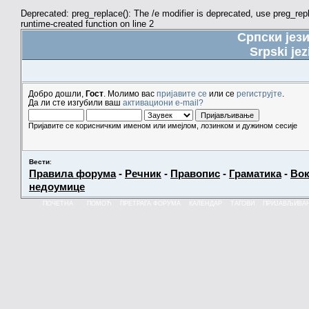
Deprecated: preg_replace(): The /e modifier is deprecated, use preg_re
runtime-created function on line 2
Српски јез
Srpski jez
Добро дошли,
Гост
. Молимо вас
пријавите се
или се
региструјте
.
Да ли сте изгубили ваш
активациони e-mail?
Пријавите се корисничким именом или имејлом, лозинком и дужином сесије
Вести
:
Правила форума
-
Речник
-
Правопис
-
Граматика
-
Вок
недоумице
ПОЧЕТНА
ПОМОЋ
ПРЕТРАГА ФОРУМА
КАЛЕНДАР
ТАГОВИ
ПРИЈАВЉИВА