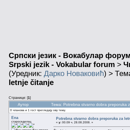
Српски језик - Вокабулар фору
Srpski jezik - Vokabular forum
>
Ч
(Уредник:
Дарко Новаковић
) > Тем
letnje čitanje
Странице: [
1
]
Аутор
Тема: Potrebna stvarno dobra preporuka z
0 чланова и 1 гост прегледају ову тему.
Ena
Potrebna stvarno dobra preporuka za letn
староседелац
«
у:
00.09 ч. 28.08.2008. »
Ван мреже