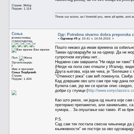
Струка:
filolog
Поруке: 1.114
These our actors, as I foretold you, were all spirits, and are
Соња
Одг: Potrebna stvarno dobra preporuka za
језикословац
«
Одговор #5 у:
10.41 ч. 14.04.2010. »
староседелац
Пошто никако да имам времена за озбиљно
Ван мреже
Таман одговарајуће за на одмор. Да не мо
супротном изгубиш нит...
Пол:
Недавно сам завршила "Ни овде ни тамо" Б
Организација:
/
(Негде на пола смо отишли у Италију, виде
Име и презиме:
Друга његова, која ме чека, је "Белешке с
Соња Ђорђевић
Струка:
"Отменост јежа" сам већ поменула. Свиђа 
Поруке: 1.404
Кад довршим ово што сам пре пар дана по
Купила сам, јер ми се кратак опис свидео,
добри су глумци (
http://www.sonyclassics.co
Као што рекох, ни једна од књига које сам
претерано препаметно, али занимљиво, са
хумора... За опуштање као такво. И за б
P.S.
Сад сам тек постала свесна чињенице да ј
књижевности" не постоји за ово одговарају