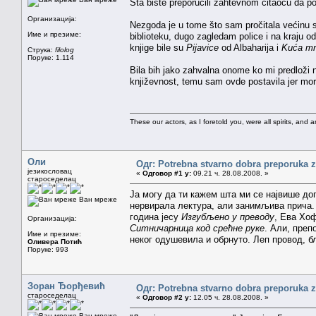
Šta biste preporučili zahtevnom čitaocu da p
Организација:
Nezgoda je u tome što sam pročitala većinu s
Име и презиме:
biblioteku, dugo zagledam police i na kraju 
knjige bile su
Pijavice
od Albaharija i
Kuća mrt
Струка:
filolog
Поруке: 1.114
Bila bih jako zahvalna onome ko mi predloži 
književnost, temu sam ovde postavila jer m
These our actors, as I foretold you, were all spirits, and are
Оли
Одг: Potrebna stvarno dobra preporuka za
језикословац
«
Одговор #1 у:
09.21 ч. 28.08.2008. »
староседелац
Ја могу да ти кажем шта ми се највише до
Ван мреже
нервирала лектура, али занимљива прича. 
година јесу
Изгубљено у преводу
, Ева Хоф
Организација:
Ситничарница код срећне руке
. Али, преп
Име и презиме:
неког одушевила и обрнуто. Леп провод, б
Оливера Потић
Поруке: 993
Зоран Ђорђевић
Одг: Potrebna stvarno dobra preporuka za
староседелац
«
Одговор #2 у:
12.05 ч. 28.08.2008. »
Ван мреже